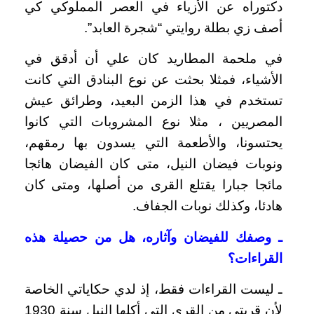
دكتوراه عن الأزياء في العصر المملوكي كي
أصف زي بطلة روايتي “شجرة العابد”.
في ملحمة المطاريد كان علي أن أدقق في
الأشياء، فمثلا بحثت عن نوع البنادق التي كانت
تستخدم في هذا الزمن البعيد، وطرائق عيش
المصريين ، مثلا نوع المشروبات التي كانوا
يحتسونا، والأطعمة التي يسدون بها رمقهم،
ونوبات فيضان النيل، متى كان الفيضان هائجا
مائجا جبارا يقتلع القرى من أصلها، ومتى كان
هادئا، وكذلك نوبات الجفاف.
ـ وصفك للفيضان وآثاره، هل من حصيلة هذه
القراءات؟
ـ ليست القراءات فقط، إذ لدي حكاياتي الخاصة
لأن قريتي من القرى التي أكلها النيل سنة 1930