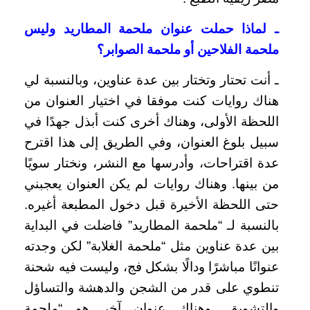
ـ لماذا حملت عنوان ملحمة المطاريد وليس
ملحمة الفلاحين أو ملحمة الصوابر؟
ـ أنت تحتار وتختار بين عدة عناوين، وبالنسبة لي
هناك روايات كنت موفقا في اختيار العنوان من
اللحظة الأولى، وهناك أخرى كنت أبذل جهدًا في
سبيل بلوغ العنوان، وفي الطريق إلى هذا اقترح
عدة اقتراحات، وأدرسها مع النشر، ونختار سويًا
من بينها. وهناك روايات لم يكن العنوان يعجبني
حتى اللحظة الأخيرة قبل دخول المطبعة أغيره.
بالنسبة لـ “ملحمة المطاريد” فاضلت في البداية
بين عدة عناوين مثل “ملحمة الغلابة” لكن وجدته
عنوانًا مباشرًا ودالًا بشكل فج، وليست فيه شحنة
تنطوي على قدر من الشجن والدهشة والتساؤل
والتشويق. وهناك عنوان آخر هو “ملحمة