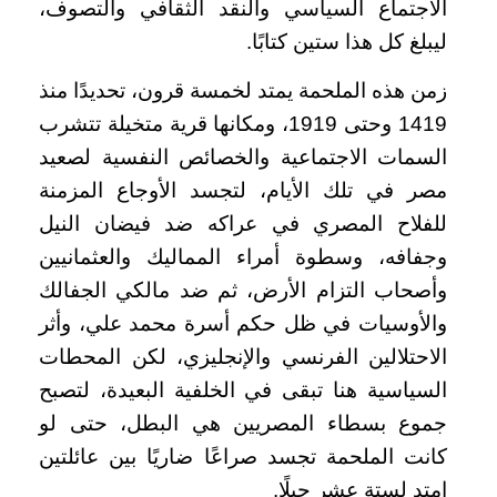
الاجتماع السياسي والنقد الثقافي والتصوف،
ليبلغ كل هذا ستين كتابًا.
زمن هذه الملحمة يمتد لخمسة قرون، تحديدًا منذ
1419 وحتى 1919، ومكانها قرية متخيلة تتشرب
السمات الاجتماعية والخصائص النفسية لصعيد
مصر في تلك الأيام، لتجسد الأوجاع المزمنة
للفلاح المصري في عراكه ضد فيضان النيل
وجفافه، وسطوة أمراء المماليك والعثمانيين
وأصحاب التزام الأرض، ثم ضد مالكي الجفالك
والأوسيات في ظل حكم أسرة محمد علي، وأثر
الاحتلالين الفرنسي والإنجليزي، لكن المحطات
السياسية هنا تبقى في الخلفية البعيدة، لتصبح
جموع بسطاء المصريين هي البطل، حتى لو
كانت الملحمة تجسد صراعًا ضاريًا بين عائلتين
امتد لستة عشر جيلًا.