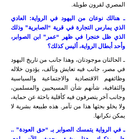
المصري لقرون طويلة.
ـ هنالك نوعان من اليهود في الرواية: العادي
الذي يمارس التجارة في قرية “الصابرية” وذلك
الذي ظل خنجرا في ظهر “عمر” ابن الصوابر،
وأحد أبطال الرواية، أليس كذلك؟
ـ الحالتان موجودتان، وهذا جانب من تاريخ اليهود
في مصر، جانب فيه تعايش وتآلف، يؤدون خلاله
وظائفهم الاقتصادية والاجتماعية والسياسية
والثقافية، شأنهم شأن المسيحيين والمسلمين،
وجانب آخر يتصرفون فيه كأقلية باحثة عن حماية،
ولا يخلو بحثها هذا من تآمر. هذه طبيعة بشرية لا
يمكن نكرانها.
ـ في الرواية يتمسك الصوابر بـ “حق العودة” ..
هل يذكرك هذا بشئ يحدث الآن لدى