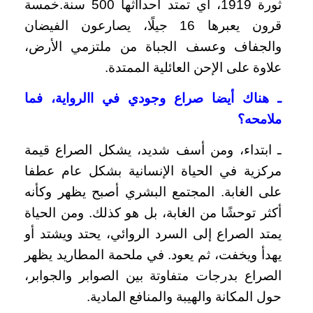
ثورة 1919، أي تمتد أحدااثها 500 سنة.خمسة
قرون يعبرها 16 جيلًا، يصارعون الفيضان
والجفاف وعسف الجباة من ملتزمي الأرض،
علاوة على الإحن العائلية الممتدة.
ـ هناك أيضا صراع وجودي في االرواية، فما
ملامحه؟
ـ ابتداء، ومن أسف شديد، يشكل الصراع قيمة
مركزية في الحياة الإنسانية بشكل عام عطفا
على الغابة. المجتمع البشري أصبح يظهر وكأنه
أكثر توحشًا من الغابة، بل هو كذلك. ومن الحياة
يمتد الصراع إلى السرد الروائي، يحتد ويشتد أو
يهدأ ويخفت، ثم يعود. في ملحمة المطاريد يظهر
الصراع بدرجات متفاوتة بين الصوابر والجوابر،
حول المكانة والهيبة والمنافع المادية.