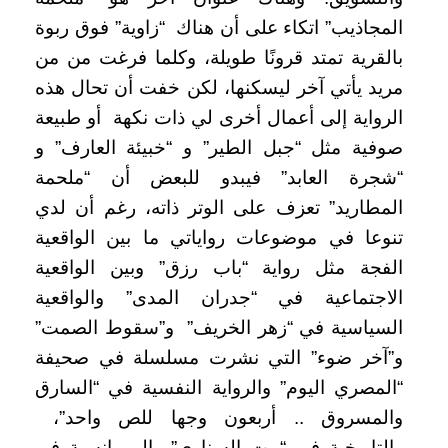
المجاذيب” اتكاء على أن هناك “زاوية” فوق ربوة
بالقرية تمتد قرونًا طويلة، وكلما فرغت من من
مريد يأتي آخر ليسكنها، لكن خفت أن تحال هذه
الرواية إلى أعمال أخرى لي ذات نكهة أو طبيعة
صوفية مثل “جبل الطير” و “خبيئة العارف” و
“شجرة العابد” فيبدو للبعض أن “ملحمة
المطاريد” تعزف على الوتر ذاته، رغم أن لدي
تنوعا في موضوعات رواياتي ما بين الواقعية
الفجة مثل رواية “باب رزق” وبين الواقعية
الاجتماعية في “جدران المدى” والواقعية
السياسية في “زهر الخريف” و”سقوط الصمت”
و”آخر ضوء” التي نشرت مسلسلة في صحيفة
“المصري اليوم” والرواية النفسية في “السارق
والمسروق .. أربعون وجها للص واحد”،
والتاريخية في “بيت السناري” والرومانسية في