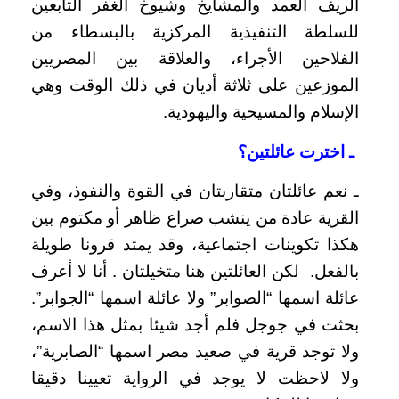
الريف العمد والمشايخ وشيوخ الغفر التابعين
للسلطة التنفيذية المركزية بالبسطاء من
الفلاحين الأجراء، والعلاقة بين المصريين
الموزعين على ثلاثة أديان في ذلك الوقت وهي
الإسلام والمسيحية واليهودية.
ـ اخترت عائلتين؟
ـ نعم عائلتان متقاربتان في القوة والنفوذ، وفي
القرية عادة من ينشب صراع ظاهر أو مكتوم بين
هكذا تكوينات اجتماعية، وقد يمتد قرونا طويلة
بالفعل. لكن العائلتين هنا متخيلتان . أنا لا أعرف
عائلة اسمها “الصوابر” ولا عائلة اسمها “الجوابر”.
بحثت في جوجل فلم أجد شيئا بمثل هذا الاسم،
ولا توجد قرية في صعيد مصر اسمها “الصابرية”،
ولا لاحظت لا يوجد في الرواية تعيينا دقيقا