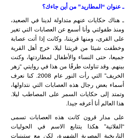
ـ عنوان “المطاريد” من أين جاءك؟
ـ هناك حكايات عنهم متداولة لدينا في الصعيد،
ومنذ طفولتي وأنا أسمع عن العصابات التي تغير
على القرى، ومنها قريتنا، وكانت إذا أتت عصابة
وخطفت شيئا من قريتنا ليلا، خرج أهل القرية
جميعا، حتى النساء والأطفال لمطاردتها، وكنت
بينهم. وقد تناولت طرفًا من هذا في روايتي “زهر
الخريف” التي رأت النور عام 2008. كنا نعرف
أسماء بعض رجال هذه العصابات التي نتداولها،
وتمتد إلى حكايات السمر على المصاطب ليلا.
هذا العالم أنا أعرفه جيدا.
على مدار قرون كانت هذه العصابات تسمى
“الفلاتية” هكذا يتتابع الاسم في الحوليات
التاريخية المصرية الشهيرة، لكن مع ستينيات