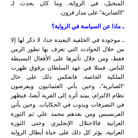
المتخيل، في الرواية، وما كان يحدث لـ
“االصابرية” على مدار قرون.
ـ ماذا عن السياسة في الرواية؟
ـ موجودة في الخلفية البعيدة جدا، لا ذكر لها إلا
من خلال الحوادث التي تعرف بها تطور الزمن
فقط، ومن خلال تأثيرها على الأفعال البسيطة
للناس. فمثلا في عهد السلطان برقوق ظهرت
الملكية الخاصة، فانعكس ذلك على حال
“الصابرية”، وحين يأتي العثمانيون ويفرضون
نظام الالتزام، يمتد أثره إلى القرية أيضا، فيظهر
في التصرفات ويذوب في الحكايات. وحين يأتي
الفرنسيس ومن بعدهم محمد علي ثم الثورة
العرابية فالاحتلال الإنجليزي وحتى الثورة
العرابية، يؤثر كل ذلك على حياة أبطال الرواية