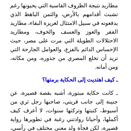
مطاريد نتيجة الظروف القاسية التي يحيونها رغم
تشبث أقدامهم بالأرض، والثمن الباهظ الذي
يدفعونه في سبيل الامتثال لغريزة البقاء، مطاريد
الفقر والعوز والعسف والخوف، ومطاريد
الاحتلالات الطويلة التي مرت على مصر، حيث
الإحساس الدائم بالفزع، والعوامل الجارحة التي
تريد أن تخلع المصري من جذوره، ومن مكانه،
ومن أمانه.
ـ كيف اهتديت إلى الحكاية برمتها؟
ـ كانت حكاية مبتورة، أشبه بقصة قصيرة، عن
جنينة إلى جانب قريتي، صاحبها رجل ثري من
أسيوط، كتبتها وتركتها سنوات، لا أعرف كيف
أكملها، وأحيانا روادتني رغبة في تطويرها رواية
قصيرة، لكن فجأة ولد معنى مختلف في رأسي،