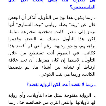
الفلسطينيين؟
ـ ربما يكون هذا نوع من التأويل. أتذكر أن البعض
قال عن “زينة” بطلة روايتي “بيت السناري” أنها
ترمز إلى مصر. كانت شخصية مخترعة تماما،
لكن هذا التأويل تمسك به البعض وقدموا
براهينهم، وتبدو وجيهة، رغم أنني لم أقصد هذا
ككاتب. في العموم أنت تستطيع من خلال
التأويل، لاسيما إن كان مفرطا، أن تجد علاقة
ارتباط أو تشابه بين أشياء ما، لم يقصدها
الكاتب، وربما هي بنت اللاوعي.
ـ ربما لا تقصد أنت، لكن الرواية تقصد؟
ـ الرواية مفتوحة لمثل هذه التأويلات. وأي رواية
لها تأويلاتها، والنص الثري من خصائصه هذا، ربما