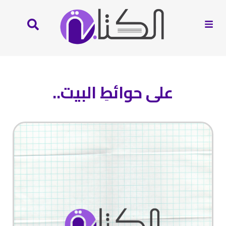
على حوائطِ البيت..