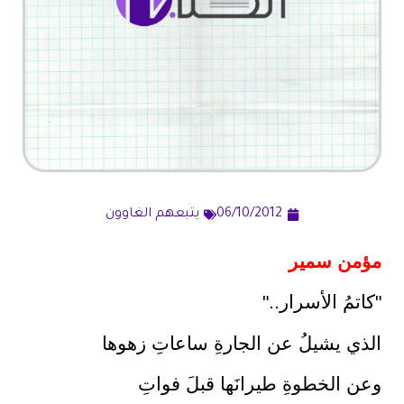
06/10/2012
يتبعهم الغاوون
مؤمن سمير
"كاتمُ الأسرار.."
الذي يشيلُ عن الجارةِ ساعاتِ زهوها
وعن الخطوةِ طيرانَها قبلَ فواتِ