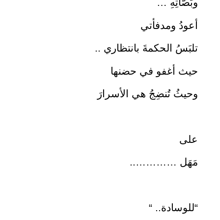
وبَصَّاتِهِ …
أعودُ ومدفأتي
تلبَسُ الحكمةَ بانتظاري ..
حيث أغفو في حضنها
وحيثُ تُنضِجُ هي الأسرارَ
على
مَهَل …………..
“للوسادة.. “