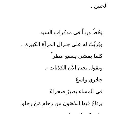
الحنين..
يَحُطُ ورداً في مذكراتِ السيد
ويُربِّتُ له على جنرال المرآةِ الكبيرةِ ..
كلما يمشي يسمع مطراً
ويقول تجئ الآن الكذبات ..
حِجْري واسعٌ
في المساء يصيرُ صحراءً
يرتاحُ فيها اللاهثون مِن زحام مَنْ رحلوا