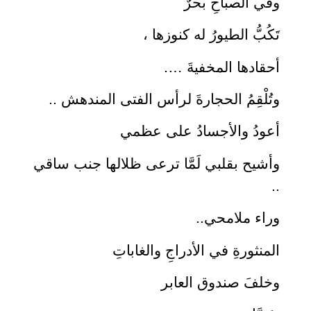
وفي الصباحِ بحرٌ
تَكُبُّ الطيورُ له كنوزها ،
أحقادها المخفيةَ ….
وتُلْقِمُ الحجارةَ لرأس الفتى المندهش ..
أعودُ والأجسادُ على عظمي
وأشيح بقلبي لَمَّا ترعى ظلالها جنب ساقي
..
وراء ملامحي..
المنثورةِ في الأدراجِ والغاباتِ
وخلفَ صندوق العابر