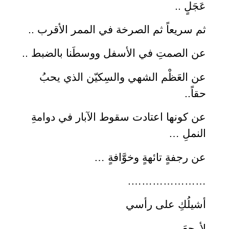
عَجَلٍ ..
ثم سريعاً ثم الصرخة في الممر الأقرب ..
عن الصمتِ في الأسفل ووسطَنا بالضبط ..
عن العَظْم الشهي والسِكيّن الذي يحبُ
حقاً..
عن كونها اعتادت سقوط الآبار في دوامةِ
النملِ …
عن رجفةٍ تائهةٍ وخوَّافةٍ …
………………….
أشيلُكِ على رأسي
لأرجعَ ..