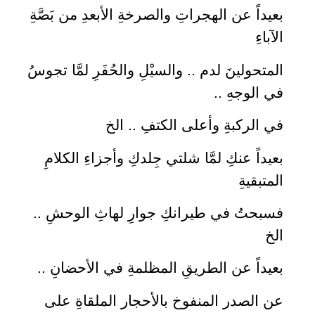
بعيداً عن الهجراتِ والصرخةِ الأبعدِ من بَصَّةِ
الآباءِ
المتحولينَ لدم .. والسيْلِ والحُفَرِ لمَّا تجوسُ
في الوجهِ ..
في الركبةِ وأعلى الكتفِ .. الخ
بعيداً عنكِ لمَّا شلتي جِلدكِ وأجزاءِ الكلامِ
المتبقيةِ
فسبحتُ في طيرانكِ جوارِ لهاثِ الوحشِ ..
الخ
بعيداً عن الطريقِ المظلمةِ في الأحضانِ ..
عن الصدر المنفوخ بالأحجار الملقاةِ على