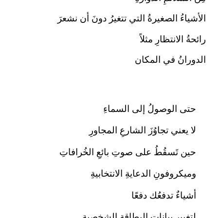
الأشياءُ الصغيرةُ التي تتغيرُ دونَ أن نشعرَ
رائحةُ الانتظارِ مثلاً
الدورانُ في المكان
حتى الوصولُ إلى السماءِ
لا يعني تجاوُزَ الشارعِ المجاورِ
حين تَسقُطُ على صوتِ بائعِ الخُرافاتِ
وميكروفونِ الدعايةِ الانتخابيةِ
أشياءٌ تدفعُك دفعًا
لتغييرِ بياناتِ البطاقةِ الشخصيةِ