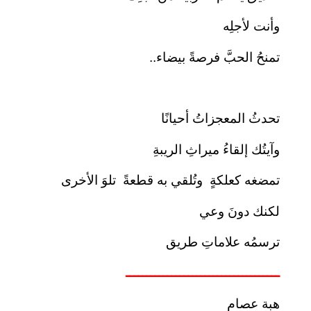
وأنت لأجلِه
تمنحُ الحبَّ فرصةً بيضاء..
تحدثُ المعجزاتُ أحيانًا
وآيتُك إلقاءُ ميراثِ الريبةِ
تمضغه كعلكةٍ وتُلقي به قطعةً تلوَ الأخرى
لكنك دونَ وعي
ترسمُه علاماتِ طريق
ـــــــــــــــــــــــــــــــــــــ
هبة عصام