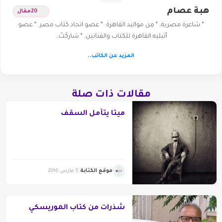
هبة عصام
20
مقال
* شاعرة مصرية. * مِن مواليد القاهرة. * عضو اتحاد كتاب مصر. * عضو
أتيليه القاهرة للكتاب والفنانين. * شاركَتْ…
المزيد عن الكاتب..
مقالات ذات صلة
ميتا يتأمل السقف
موقع الكتابة
5 مارس 2016
شذرات من كتاب الموريسكي