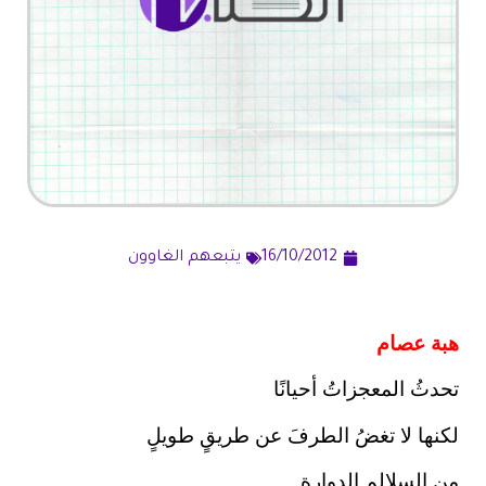
16/10/2012
يتبعهم الغاوون
هبة عصام
تحدثُ المعجزاتُ أحيانًا
لكنها لا تغضُ الطرفَ عن طريقٍ طويلٍ
مِن السلالمِ الدوارةِ