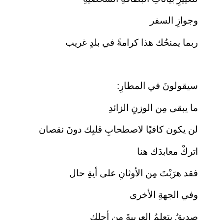
وجوازِ السفر
ربما يمنحُك هذا كرامةً في بلدٍ غريب
سيقولونَ في المطارِ:
ما يبقى مِن الوزنِ الزائدِ
لن يكون كافيًا لاصطحابِ قلبِك دونَ نقصان
اتركْ معابدَك هنا
فقد هرَبْتَ مِن الأوثانِ على أيةِ حال
وفي الجهةِ الأخرى
صديقٌ يتعلمُ العربيةَ من أجلِك