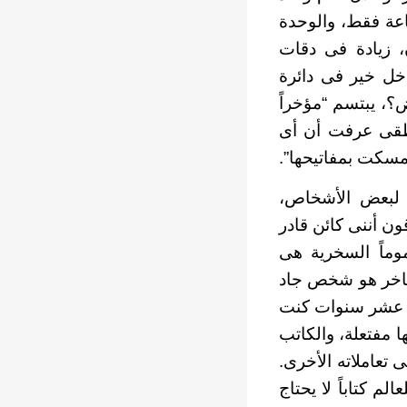
اعة فقط، والوحدة
، زيادة فى دقات
دخل خير فى دائرة
؟، يبتسم “مؤخراً
منطقى عرفت أن أى
مسكت بمفاتيحها”.
ى لبعض الأشخاص،
ن أننى كائن قادر
موماً السخرية هى
لساخر هو شخص جاد
نذ عشر سنوات كنت
ا مفتعلة، والكاتب
تعاملاته الأخرى.
لم كتاباً لا يحتاج