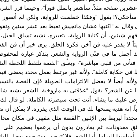
عشرين صفحة مثلاً، سأشعر بالملل فوراً”، وحينما قرر الشر
سأحكى؟! يقول “وهكذا خططت للرواية، ولكن لم أتصور أنن
ى وقال له “اكتبها عشان ماتجيش تعيط بعد عشر سنين وتقو
فهم شيئين، أن كتابة الرواية، بتعبيره، تشبه تسلق الجبل،
يئاً لا يقدر عليه فن آخر، فكرة الخلق. يرى خير أن فن ال
ذ أجمل ما فى فنّى الرواية والشعر. يتذكر عبارة لمحفو
فتأتى من قلبى مباشرة”، ويعلّق “القصة تلتقط اللحظة الشا
فى حكاية كاملة”. ولأنه غير مرتبط بعمل محدد يمضى فيه وق
 ولأنه أيضاً لا يفضل الالتزامات الطويلة فإن القصة بالن
ا عن الشعر؟ يقول “علاقتى به مازوخية. الشعر يشبه شا
ض عليك ما يشاء. أنت تحت سيطرته الكاملة. لو قال لك ش
ً. إنه هدية يمنحها لك فى الوقت الذى يقرره. لا يمكن أن 
مجدداً ليربط بين الإثنين “القصة مثل مقهى فى مكان مح
ئق معدودات، ثم يغادرون بدون أن يرغموا بعضهم على شى
ن أساسها الدراما، أما الشعر فلا يُترجم، ومترجمه يوصل إ