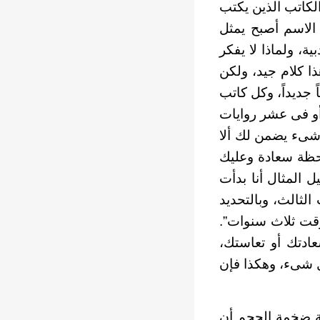
الكاتب الذين يكتب
 الاسم أصبح يمثل
ية، ولماذا لا يفكر
ا كلام جيد، ولكن
 جديداً، وكل كاتب
أو فى عشر روايات
 شىء يضمن لك ألا
حظة سعادة وعليك
 المثال أنا بدأت
 بدايات الثالث، وبالتحديد
20، وهذا يعنى أنها استغرقت ثلاث سنوات”.
ادتك أو تعاستك،
ل شىء، وهكذا فإن
ية ضخمة الحجم أن