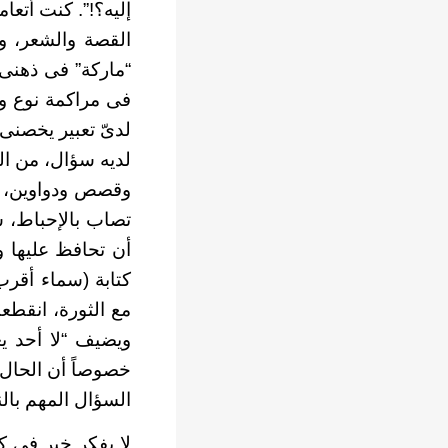
إليه؟!”. كنت أتعا
القصة والشعر، و
“ماركة” فى ذهنى، و
فى مراكمة نوع وا
لدىّ تعبير يخصنى،
لديه سؤال، من ال
وقصص ودواوين، وإ
تصاب بالإحباط، 
أن تحافظ عليها و
ويضيف “لا أحد ي
خصوصاً أن الحال 
السؤال المهم بالن
لا يفكر خير فى ك