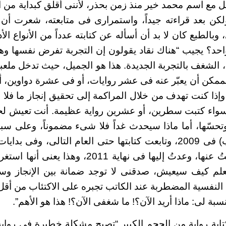
مل مع اسم محمد خير منذ زمن بحذر، لأننى أقلق كبداية من 
لكن بعد قراءته جيداً، واستمرارى فى متابعته، شعرت أن
بالطبع كان لا بد أن أسأله عن كتابته عدداً من الأنواع الأدب
حد؟ يجيب “هناك نقاد يقولون إن التجربة تفرض نفسها وهذ
 الشغف بالتجربة الجديدة. هذا هو الجميل، حيث تدخل ملعباً
ممكن أن يعبّر عنه فى عشر روايات، أو فى عشرة دواوين، 
ذا كنت تهدف من خلال المراكمة إلى تحقيق إنجاز ما فلا
سواء كتبت سطرين، أو عشرين رواية عظيمة. أنت تعيش ل
تحسّها، أما ماذا سيحدث غداً فلا شىء مضموناً، وعلى سبيل
كتابة (سماء أقرب) فى 2009، وتابعت كتابتها حتى العام التالى، وفى
مع الثورة، انقطعتُ عنها، وعدتُ إليها فى نهاية 11
علم كيف سيعيش، صدقنى لا توجد ضمانة بين الإنجاز وسع
النفسية المضطربة عند الكاتب تجبره على الاكتئاب من أق
سبة لى: ماذا أريد الآن؟! ما شغفى الآن؟! هذا هو الأهم”.
تابة رواية من الحجم الكبير “تصبح مشكلة خطيرة فى روا