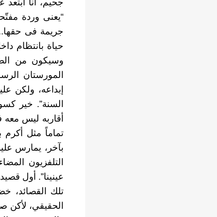
جحيم، أنا أبتعد 
“يعنى وردة مفتّح
جريمة فى حقها..
حياة بانتظام داخ
وسيكون من الصع
المورستان الرسم
إبداعه، ولكن علي
السنة”. خير كسول
أقاربه ليس معه ف
تماماً مثل أكرم 
بآخر، يمارس عليه
التلفزيون المض
عينينا”. أول قصيد
تلك القصائد، خضت
الحقيقي، لأكن صر