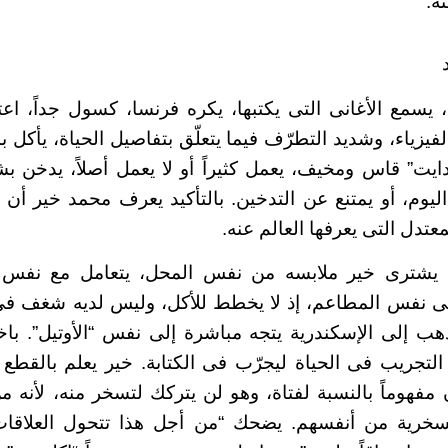
ه.
 يسمع الأغانى التى يكتبها، يكره فرنسا، كسول جداً، اعت
الفيزياء، وشديد التطرّف فيما يتعلّق بتفاصيل الحياة، يأكل
”دايت” قاس ومخيف، يعمل كثيراً أو لا يعمل أصلاً، يدخن ب
وم، أو يمتنع عن التدخين. بالتأكيد يعرف محمد خير أن 
عتدل التى يعرفها العالم عنه.
يشترى خير ملابسه من نفس المحل، يتعامل مع نفس ال
لى نفس المطاعم، إذ لا يخطط للأكل، وليس لديه شغف 
ذهب إلى الإسكندرية يتجه مباشرة إلى نفس “الأوتيل”. ب
التجريب فى الحياة ليجرّب فى الكتابة. خير يعلم بالقطع أ
مفهوماً بالنسبة لفتاة، وهو لن يتركك لتسخر منه، لأنه 
لسخرية من أنفسهم. يضحك “من أجل هذا تتحول العلاقات