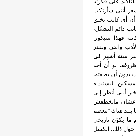
للتأكيد على فكرته
أشعر أننى سأرتكب
أن أى كاتب يخلق
كاتب دائم التشكل،
تبة فهذا سيكون
أدب والفن وتقدر
لسفر ستة أشهر فى
ظروفه. لو أن أحد
ت بدون أن يطفئه،
لمسكين، ليستبدله
ير أننى أنظر إلى
ه عشان مايخطفش
ا يلبد هناك “معظم
 ما يكوّن تاريخي
ش حول ذلك، الكسل