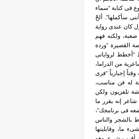
وع فى كتابة “سماء
ى سأكملها”. ألحّ
ل كان عندى رواية
 صعبة، ولكنه فهم
قصة القصيرة “وردة
ظ “أخطط لرواياتى
عرية من الدراما،
تاً إجبارياً “فرى
سبة له فن مناسب،
شة تلفزيون ولكن
اعر إنه يقرر ما
تضعه فى برنامجك”،
اط بالشجر والناس
ء ما، وقابليتها
ليك أقرب شىء، وهو