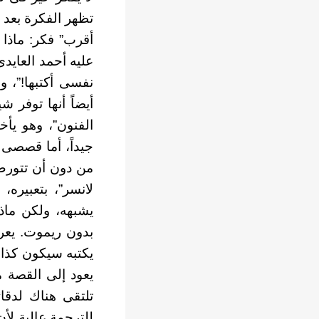
تظهر الفكرة بعد 
أقرب” فكر: ماذا 
عليه أحمد العايد
نفسى أكتبها!”، و
أيضاً أنها توفر ش
الفنون”، وهو يأخ
جيداً، أما قصصى 
من دون أن تتورط 
لانسر”، بتعبيره،
يشبهه، ولكن ماذ
بدون ريموت. يعر
يكتبه سيكون كذابا
يعود إلى القصة 
تلتقى هناك لدقا
للترجمة عالية لأ