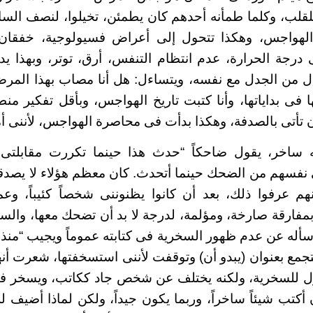
 للقلب، وكلما طمأنه أحدهم كان يطمئن، تخيلوا، لنصف الس
الهواجس، وهكذا تتحول إلى أعراض فسيولوجية، خفقان
 درجة الحرارة، عدم انتظام التنفس، أرق، توتر، وبهذا ي
ل من الجدل مع نفسه، ويتساءل: هل أنا مصاب بهذا المرض
ا فى بداياتها، وأنا كتبت تاريخ الهواجس، وبأقل تفكير 
 تأتى بالصدفة، وهكذا بدأت فى محاصرة الهواجس، لأننى أ
نه ساخر، يقول ضاحكاً “حدث هذا حينما تكررت مقابلت
نفسهم من الضحك حينما أتحدث. كان معظم هؤلاء لا يصدقو
هم عرفوا ذلك، بعد أن كانوا يظنوننى شخصاً كئيباً، وع
 بمفارقة صارخة، ومؤلمة، لدرجة لا بد أن تضحك معها، وا
. أسأله عن عدم ظهور السخرية فى كتابته عموماً ويجيب “م
تجمع بعنوان (يبدو أن) وتوقفت لأننى استسخفتها، شعرت أنه
ول للسخرية، ولكنه يختلف عن شخص جاد ككاتب، ويسخر فى 
أكتب شيئاً ساخراً، وربما يكون جيداً، ولكن لماذا أضيف للعا