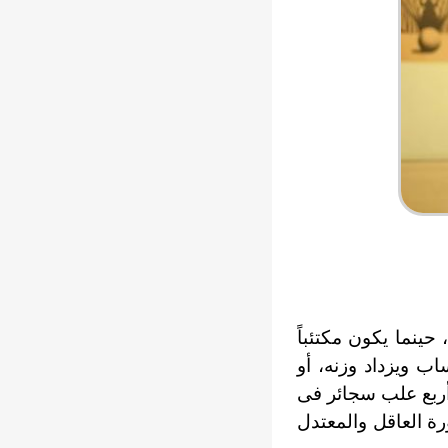
حينما يكون مكتئباً
اب ويزداد وزنه، أو
 أربع علب سجائر فى
رة العاقل والمعتدل