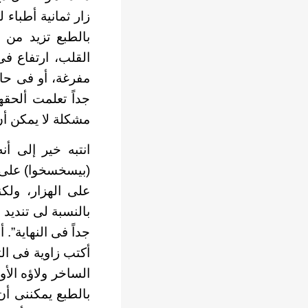
زار ثمانية أطباء
بالطبع تزيد من 
القلب، ارتفاع فى
مفرغة، أو فى حا
جداً تعلمت ألحقه
مشكلة لا يمكن أن
انتبه خير إلى أ
(بيسخسخوا) على 
على الهزار، ولكن
بالنسبة لى تنديد
جداً فى النهاية”
أكتب زاوية فى ال
الساخر ولاؤه الأ
بالطبع يمكننى أن 