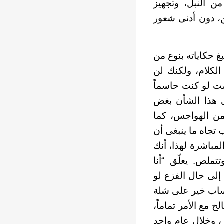
من النبل، وتجهيز
ن، دون أدنى شعور
غ حكاياته بنوع من
الكلام، ولكنك لن
صت لو كنت حاسماً
 هذا الشأن بغض
 من الهواجس، كما
 تجاه ما ينبغى أن
لمباشرة لهذا، أنك
تملص. يعلّق “أنا
إلى حال الفزع لو
حساب خير على شلة
 مع الأمر تماماً،
، وخلال عام واحد