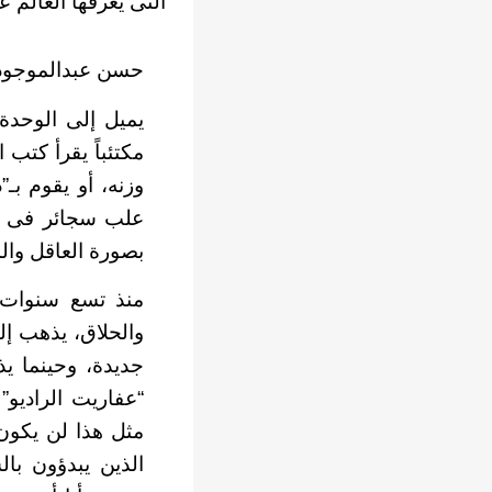
التى يعرفها العالم عن
حسن عبدالموجود
يميل إلى الوحدة،
مكتئباً يقرأ كتب 
وزنه، أو يقوم بـ
علب سجائر فى الي
بصورة العاقل والم
منذ تسع سنوات 
والحلاق، يذهب إ
جديدة، وحينما ي
“عفاريت الراديو” 
مثل هذا لن يكون 
الذين يبدؤون با