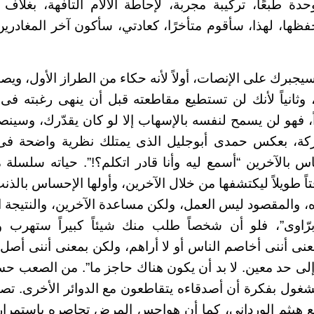
دة طبعًا، تركيبة مجربة، لإحاطة الآلام التافهة، بغلاف 
فظها، لهذا، سأقوم متأخرًا، كعادتي، سأكون آخر المغادري
جبرك على الإنصات، أولاً لأنه حكاء من الطراز الأول، ويصب
 وثانياً لأنك لن تستطيع مقاطعته قبل أن ينهى رغبته فى 
ً، فهو لن يسمح لنفسه بالإسهاب إلا لو كان يقدّرك، وسين
ة، بعكس حمدى أبوجليل الذى يمتلك نظرية واضحة فى
 بالآخرين “أسمع ليه وأنا قادر اتكلم؟!”. حياته سلسلة
ً طويلاً ليكتشفها من خلال الآخرين، وأولها الإحساس بالذنب
ه، والمقصود ليس العمل، ولكن مساعدة الآخرين، والنتيجة ا
“برّاوى”، فلو أن شخصاً طلب منك شيئاً كبيراً ستهرب وت
نى أننى أخاصم الناس أو لا أراهم، ولكن بمعنى أننى أصل 
 إلى حد معين. لا بد أن يكون هناك حاجز ما”. من الصعب 
غول بفكرة أن أصدقاءه يتقاطعون مع الدوائر الأخرى. تصالح
ع هيثم الوردانى، كما أن هواجس المرض تحاصره باستمرار