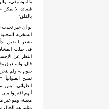
والموسيقى، والوح
قصائد، لا يمكن ح
بالقلق”.
لو أن خير تحدث سي
السخرية المحببة،
تشعر بالضيق أبدا
فى طلب المشارك
النظر عن الإحساس
قال، واستغرق وقتا
يقوم به ولم ينجز
تصبح انطوائياً، 
انطوائى، ليس بمع
أنهم اقتربوا منى
معينة، وهو غير مش
مثلما هو الحال م