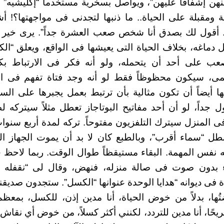
عنهن إشفاقاً عليهن”، ويواصل بسخرية مستخدماً “إكليشيه” 
ة ومقبلة على الحياة.. ما ذنبها لتجدنى فى مواجهتها؟! 
 أقول لك بصدق أنا شخص صعب العشرة جداً”. يرى خير 
ل دماغه، بخلاف الحياة التى يعيشها فى الواقع، ويعلق “ال
ب على أحد أن يتحمله، ولو أنه فكر فى الارتباط بكا
ى، سيكون محظوظاً فقط لو أنه وجد فتاة تفهم فى ال
ها أيضاً أن تكون مثالية بأن ترتبط بعمل يجبرها على ا
 جداً، لو أن أحد مفاتيح البوتاجاز تعطل مثلاً سيتركه ل
ى المنزل سيترك التلفزيون مفتوحاً. تركه لمدة أربع سنوا
بطل “سماء أقرب”، وبالطبع كان لا بد أن يموت الجهاز ا
 نفس المهمة. البقاء مستيقظاً طوال الوقت. ربما لاحظ خ
اء بدون صوت فى صالة منزله، فنهض، وقال لى “نقفل
ة فى ديوانه “هدايا الوحدة عنوانها “الكسل”. ستجدون صديقن
ُها، بدلاً من خوض الحياة، أنا مدين إذن، للكسل، بمعظم
يحًا، أنا مدين للتردد، لكنني أكثر كسلاً، من خوض أي نقا