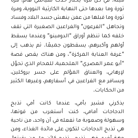
.
ميتة
في كل مرة يختار حدث سياسي هام، مرة
ثورة وما بعدها حتى النهاية الكارثية النووية، ومرة
ثورة وما قبلها من عفن ينهش جسد البلاد وفساد
”
“
وتجاهل
الفرعون
والفراعين الصغيرة التي تقف
”
“
خلفه كما تنظم أوراق
الدومينو
وعندما يسقط
.
أولهم وأكبرهم، يسقطون جميعًا
ثم يذهب إلى
“
“
غرفة العناية المركزة
، ومن هناك يقص قصة
”
“
أبو عمر المصري
الملحمية، للمحام الذي تحوّل
لإرهابي، والعناق المؤلم على جسر بروكلين،
ويسافر مع الفراعين في أسفارهم، وغيرها الكثير
.
من الحكايات
يذكرني فشير بأمي، عندما كانت أمي تذبح
الدجاجات أمامي، كنت أستغرب من قوتها،
وسهولة وصعوبة ما تفعله في آن واحد، من ناحية
هي تذبح الدجاجات لتكون على مائدة الغذاء، ومن