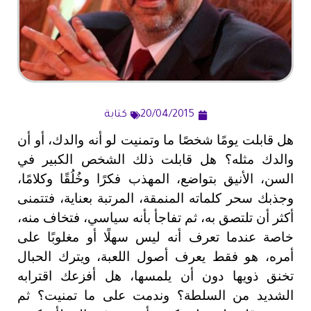
20/04/2015
كتابة
هل قابلت يومًا شخصًا ما وتمنيت لو أنه والدك، أو أن
والدك مثله؟ هل قابلت ذلك الشخص الكبير في
السن، الأنيق بتواضع، المهذب فكرًا وخُلُقًا وكلامًا،
وجذبك سحر كلماته المنمقة، المرتبة بعناية، فتتمنى
أكثر أن تلتصق به، ثم تفاجأ بأنه سياسي، فتخاف منه،
خاصة عندما تعرف أنه ليس سهلًا أو مغلوبًا على
أمره، هو فقط يعرف أصول اللعبة، ويترك الحبال
تخنق ذويها دون أن يلمسها، هل أفزعك اقترابه
الشديد من السلطة؟ وندمت على ما تمنيت؟ ثم