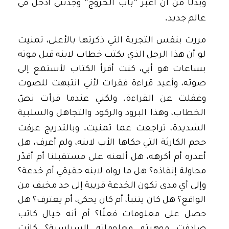
”
“
وبدلًا من أن أعبر
باب الخروج
وجدتني أدخل في
.
عالم جديد
مررت بنفس التجربة التي ذكرتها بالأعلى، تمنيت
لو أن هذا الرجل الذي يكتب خطاب لابنه قبل موته
بساعات هو أبي، كنت أقرأ الكتاب لأستمع إلى
صوته، وأعيد قراءة فقرات لأني انتبهت للصوت
.
وغفلت عن القراءة
ولكني عندما قرأت نصّ
الخطاب، وهذا البرود والركود والتجاهل والسلبية
.
الشديدة، تراجعت عما تمنيت
وبالتدريج عرفت
حجم الكارثة التي حكاها الأب لابنه، ولم أعرف، هل
أعذره أم أكرهه، هل ألعنه على مستقبلنا أم أقدّر
محاولة إنقاذه؟ هل ما رواه لابنه حقيقي أم خدعة؟
وإلى أي مدى تكون الخدعة قريبة إلى حد مخيف من
الواقع؟ هل كان يتنبأ، أم كان يحكي، أم يعترف؟ هل
حصل على معلومات فعلًا؟ أم أنه خيال كاتب