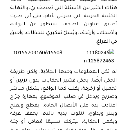
صادفت موهبته معلوماته السياسية؟ كانت
هناك الكثير من الأسئلة التي تعصف بيّ، والنهاية
الكئيبة الحزينة التي دمرتني لأيام، حتى أني صرت
أطابق عناوين الصحف بسطور من الرواية،
..
وأضحك
وأرتجف، ويُشلّ تفكيري للحظات، وأحدق
.
في الفراغ
لم تكن المعلومات وحدها الجاذبة، ولكن طريقة
.
الحكي أيضًا
يحكي فشير الحكايات بدون تزيين أو
تجميل أو زخرفة، يكتب كما الواقع، بشكل مباشر
وصريح ويدخل في صلب الموضوع، بمهارة جرّاح
.
اعتادت يده على الأنصال الحادة
يقطع ويفتح
ويبتر ويداوي، تتلوث يديه بالدم، يجفف عرقه
ويكمل الحكاية، ليتركك سليمًا مُعافى أو جثة