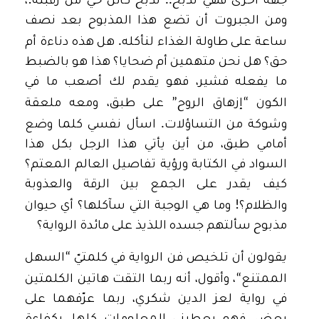
!
..
جهة أخرى فهي تذبح
تذبح كائن حيّ من رقبته
،
ومن الجبروت أن تضع هذا المذبوح بعد نصف
.
ساعة على طاولة الغذاء لنأكله
هل هذه دناءة أم
حق؟ هل نحن متهمين أم ضحايا؟ هذا هو بالضبط
ما يفعله فشير، فهو يقدم لك أصعب ما في
”
“
الكون
إزهاق الروح
على طبق، ومعه ملعقة
.
وشوكة من التساؤلات
اسأل نفسي كلما وضع
أمامي طبق، من أين يأتي هذا الرجل بكل هذا
السواد في الكتابة ورؤية تفاصيل العالم المعتم؟
كيف يقدر على الجمع بين الرقة والعذوبة
!
والظلام؟
وما هي الوجبة التي سآكلها؟ أي حيوان
مذبوح سألتهم جسده اللذيذ على مائدة الرواية؟
“
يقولون أن تلخيص فن الرواية في كلمتيّ
السهل
“
الممتنع
، وأقول، أنه ربما التقت هاتين الكلمتين
في رواية لعز الدين شكري، ربما عرّفهما على