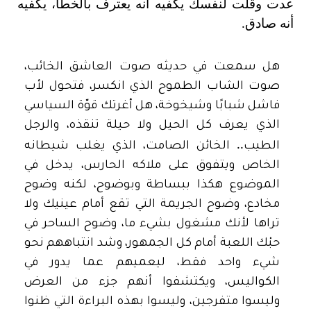
عدت وقلت لنفسك يكفيه أنه يعترف بالخطأ، يكفيه
أنه صادق
.
هل سمعت في حديثه صوت العاشق الخائب،
صوت الشاب الطموح الذي انكسر، فتحول لأب
فاشل شبابًا وشيخوخة، هل أغرتك قوّة السياسي
الذي يعرف كل الحيل ولا حيلة تنقذه، والرجل
..
الطيب
الخائن الصامت، الذي يغلب شيطانه
الخاص ويتفوق على ملاكه الحارس، يدخل في
الموضوع هكذا ببساطة وبوضوح، لكنه وضوح
مخادع، وضوح الجريمة التي تقع أمام عينيك ولا
تراها لأنك مشغول بشيء ما، وضوح الساحر في
حبْك اللعبة أمام كل الجمهور، وشد انتباههم نحو
شيء واحد فقط، ليعميهم عما يدور في
الكواليس، ويكتشفوا أنهم جزء من العرض
وليسوا متفرجين، وليسوا بهذه البراءة التي ظنوا