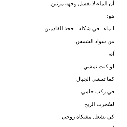
أن الماء،لا يغسل وجهه مرتين.
هو؛
الماء ـ في شكله ـ حجة القادمين
من سواد الشمس.
آه،
لو كنت تمشي
كما تمشي الجبال
في ركب حلمي
لسٌخرت الريح
كي تشعل مشكاة روحي