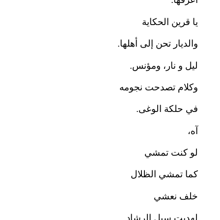
يا قرين الحكاية
والديار تحن إلى أهلها.
ليل و نار، ومؤنس.
وكلام تصدحت نجومه
في حلكة الوغى.
آه،
لو كنت تمشي
كما تمشي الظلال
خلف نعشي
لهديت سبل الرشاد