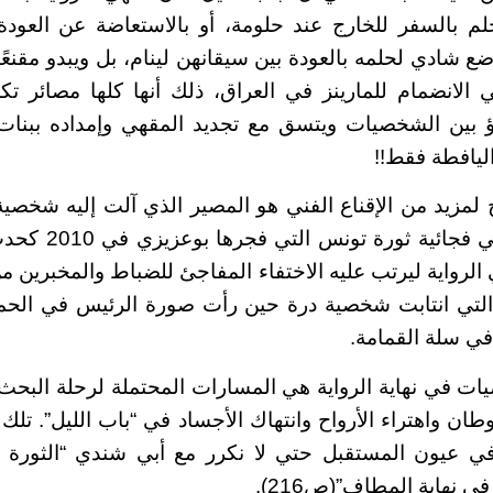
حلم بالسفر للخارج عند حلومة، أو بالاستعاضة عن العو
ع شادي لحلمه بالعودة بين سيقانهن لينام، بل ويبدو مقنعً
 الانضمام للمارينز في العراق، ذلك أنها كلها مصائر 
طؤ بين الشخصيات ويتسق مع تجديد المقهي وإمداده ببنات
اليافطة فقط
!!
لمزيد من الإقناع الفني هو المصير الذي آلت إليه شخصية د
الطويلة يعتمد علي ف
 الرواية ليرتب عليه الاختفاء المفاجئ للضباط والمخبرين 
 التي انتابت شخصية درة حين رأت صورة الرئيس في الحما
ي سلة القمامة
.
ت في نهاية الرواية هي المسارات المحتملة لرحلة البحث
طان واهتراء الأرواح وانتهاك الأجساد في “باب الليل”. تلك ا
ي عيون المستقبل حتي لا نكرر مع أبي شندي “الثورة 
ي نهاية المطاف”(ص216)
.