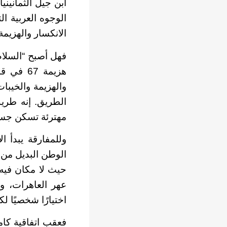
ابن جيل الثمانيني
الوجوه العربية ا
الانكسار والهزيمة
فهل أصبح “السلام”
هزيمة 67
والهزيمة والخيبات
الطريق. إنه طري
مهترئة تسكن جسدًا
وللمفارقة يبدأ ا
الوطن البديل من ا
حيث لا مكان فيه 
عهر العاهرات، و
اختيارًا شخصيًا ل
فعقب اتفاقية كام