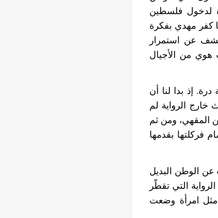
دة لدخول فلسطين
ا كفر مهدي بفكرة
تكشف عن استمرار
 هوي من الأجيال
رة. إذ بدا لنا أن
جائية ثورة تونس التي فجرها بوعزيزي في 2010 كحدث خارج الرواية لم
من المقهي، ومن ثم
م فركلتها بقدمها
 عن الوطن البديل
لرواية التي تقطّر
مثل امرأة وضعت