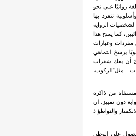
 روائيًا علي نحو
لوبية تتفرد بها
 لشخصيات الرواية
يين، كما يمنح هذا
ن مفردات وعبارات
ًا يرسخ التماهي
رئ أن يفك شفرات
ت مثل”الركوب،
مستقاة من ذاكرة
اية دون تمييز، أن
نكسار والتواطؤ ذ
الحصول علي الوطن