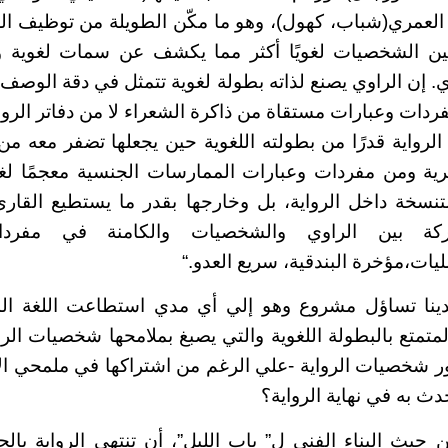
العمري(شباب، كهول)، وهو ما مكّن الطويلة من توظيف اللغة
ن الشخصيات لغويًا أكثر مما يكشف عن سمات لغوية وأس
إن الراوي يصنع لذاته بطولة لغوية تتمثل في دقة الوصف
فردات وعبارات مستقاة من ذاكرة الشعراء لا من دفاتر الروائ
رواية قدرًا من بطولته اللغوية حين يجعلها تضفر معه م
ية ومن مفردات وعبارات الممارسات الجنسية معجمًا لغوي
تنسخة داخل الرواية، بل وخارجها بقدر ما يستطيع القا
تركة بين الراوي والشخصيات والكامنة في مفردا
ليات،مؤخرة البندقية، سريع العدو
“.
ينا تساؤل مشروع وهو إلي أي مدي استطاعت اللغة ال
متمتع بالبطولة اللغوية والتي يصبغ بملامحها شخصيات الرو
ور شخصيات الرواية -علي الرغم من اشتراكها في ملمحي الا
ث به في نهاية الرواية؟
 من حيث البناء الفني ل” باب الليل”، أن تنتهي الرواية ب