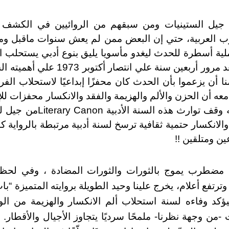
 العربية، حتي إن البعض ممن لم يعش سنوات ماقبل وما 
ملية أسطرة للحدث ليغدو مأسويا يليق بنوع أدبي يستحلب ال
من وجوه البشر. وبعد مرور أربعين سنة عل
ا أن يزعموا بأن الحدث كان محفزًا إبداعيًا لاستحلاب ال
معه أن الحزن والألم والهزيمة والفقد والانكسار محفزات للإ
وقف توارث هذه السنة الأدبية
Literary Canon
من جيل ل
والانكسار حتمية ثقافية ترسخ لسنة أدبية مرتبطة بالرواية كن
عين ومتلقين
!!
مضطرب يموج بالثورات والثورات المضادة ، وفي لحظة
ترتفع أعلام، يخرج علينا وحيد الطويلة بروايته المتميزة “ب
اختلاف 2013)ليؤكد وفاءه لسنة استحلاب ألم الانكسار والهزيمة من ال
-من وجهة نظرنا- ملمحًا سرديًا يتجاوز الأجيال والأقطار.