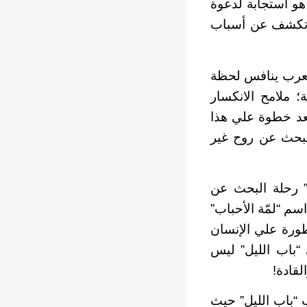
ا هو استجابة لدعوة
ءة تكشف عن أسباب
 العرب ينافس لحظة
بية؛ ملامح الانكسار
 تُعد خطوة علي هذا
لبحث عن روح غير
ل” رحلة البحث عن
سم “لمّة الأحباب”
طورة علي الإنسان
“باب الليل” ليس
لقادة
!
 “باب الليل” حيث