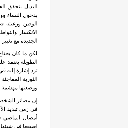
البديل بتحقق ال
بدخول النساء ووض
الوطن ورغبته في
الانكسار والتوا
الجديدة مع تغيير 
لكن ما كان يحتاج 
ترد إشارة إليه في
الثورية المفاجئة
ووضعتها مهشمة ف
إن مصائر الشخصيا
في زمن تبديد الأو
أمصال الماضي ف
إصبعها في شيئها ف