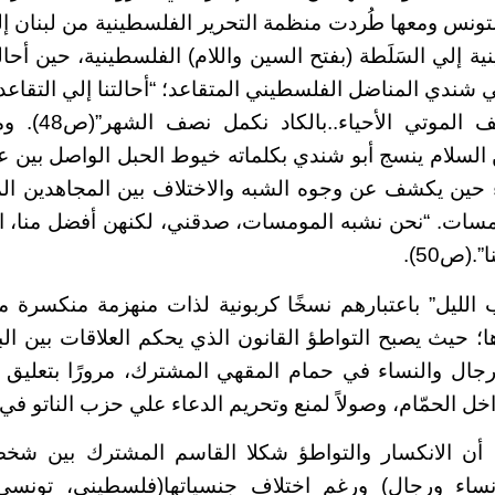
تونس ومعها طُردت منظمة التحرير الفلسطينية من لبنان 
ية إلي السَلَطة (بفتح السين واللام) الفلسطينية، حين أح
شندي المناضل الفلسطيني المتقاعد؛ “أحالتنا إلي التقاعد أ
سابقًا علي رصيف 
السلام ينسج أبو شندي بكلماته خيوط الحبل الواصل بين ع
 حين يكشف عن وجوه الشبه والاختلاف بين المجاهدين ال
مسات. “نحن نشبه المومسات، صدقني، لكنهن أفضل منا، ال
”.(ص50)
.
 الليل” باعتبارهم نسخًا كربونية لذات منهزمة منكسرة 
ا؛ حيث يصبح التواطؤ القانون الذي يحكم العلاقات بين الب
الرجال والنساء في حمام المقهي المشترك، مرورًا بتعلي
خل الحمّام، وصولاً لمنع وتحريم الدعاء علي حزب الناتو في
ا أن الانكسار والتواطؤ شكلا القاسم المشترك بين شخص
(نساء ورجال) ورغم اختلاف جنسياتها(فلسطيني، تونسي