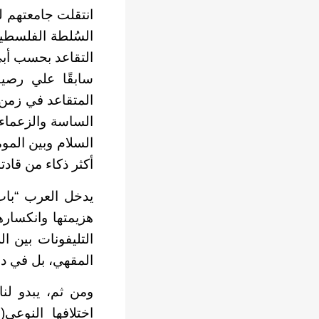
انتقلت جامعتهم ل
السُلطة الفلسطين
التقاعد بحسب أبي 
المتقاعد في زمن 
الساسة والزعماء
السلام وبين المو
أكثر ذكاء من قادتنا
يدخل العرب “باب
هزيمتها وانكساره
التليفونات بين 
المقهي، بل في دا
ومن ثم، يبدو لن
اختلافها النوعي