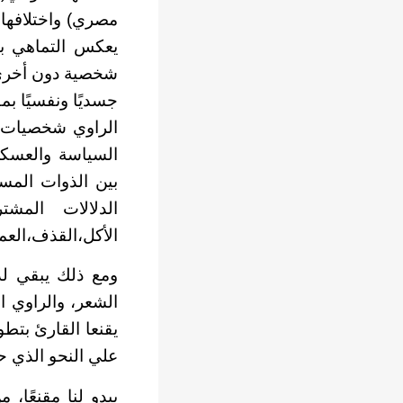
مصري) واختلافها 
يعكس التماهي بي
شخصية دون أخري. 
جسديًا ونفسيًا بم
الراوي شخصيات ال
السياسة والعسكر
بين الذوات المس
الدلالات المش
الأكل،القذف،العم
ومع ذلك يبقي لد
الشعر، والراوي ال
يقنعا القارئ بتط
علي النحو الذي حد
يبدو لنا مقنعًا،