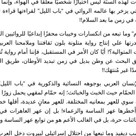
ات لهذه السنّة ليس اختيارًا شخصيًا معلّقًا في الهواء، وإنم
لتي يزخر بها عالمه الروائي في “باب الليل” لقراءتها قرا
 في زمن ما بعد السلام
!!
 وما تبعه من انكسارات وخيبات محفزًا إبداعيًا للروائيين
 في قدرتها علي إنتاج رواية متلونة بلون ثقافتنا وملامحنا العر
 المتوالية؟! أيًا كان الأمر في المستقبل، فإننا أمام رواية
ق البحث عن وطن بديل في زمن تبديد الأوطان، طريق ا
 غير مُنتهَك
!!
لإنسان العربي بوجوهه النسائية والذكورية في “باب اللي
لحمّام حيث الخبث والخبائث؛ إنه حمّام لمقهي يحمل زورًا ا
سوي للعهر بمعانيه المختلفة. للعهر معانٍ عديدة، أقلها خ
أخطرها عهر الساسة والزعماء! بل إن عهر العاهرات في 
كائنات حرة، بل في الغالب الأعم هو من توابع عهر الساسة وا
ب ديفيد وما تبعها من احتلال إسرائيلي لبيروت دخل العرب