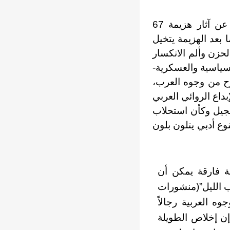
ساهمت الرواية مع جيل الستينيات ومن سبقهم من الروائيين في الكشف عن آثار هزيمة 67
بعد الهزيمة يتخيل
حزن وألم الانكسار
ي انتصار أكتوبر 1973 علي أهميته السياسية والعسكرية-
فرح من وجوه العرب،
بداع الروائي العربي
جيل وكأن استحلاب
وع أدبي يتلون بلون
 فارقة يمكن أن
اب الليل”(منشورات
وجوه العربية رجالاً
 إن إخلاص الطويلة