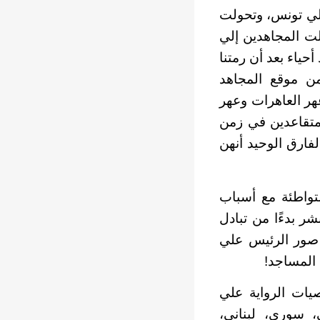
إلي تونس، وتحولت
الت المجاهدين إلي
حياء بعد أن رمتنا
الموتي الأحياء..بالكاد نكمل نصف الشهر”(ص48). ومن موقع المجاهد
هر العاهرات وعهر
متقاعدين في زمن
فارق الوحيد أنهن
متواطئة مع أسباب
شر بدءًا من تبادل
ق صور الرئيس علي
 المساجد
!
يات الرواية علي
، سوري، لبناني،