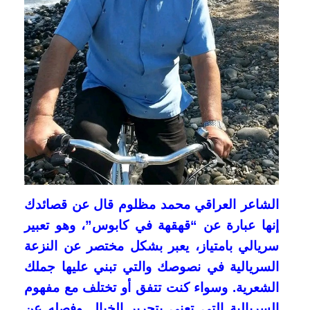
الشاعر العراقي محمد مظلوم قال عن قصائدك
إنها عبارة عن “قهقهة في كابوس”، وهو تعبير
سريالي بامتياز، يعبر بشكل مختصر عن النزعة
السريالية في نصوصك والتي تبني عليها جملك
الشعرية. وسواء كنت تتفق أو تختلف مع مفهوم
السريالية التي تعني بتحرير الخيال وفصله عن