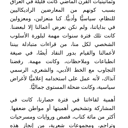
وثمانينيات القرن الماضي كانت قليلة في العراق
بسبب كونهم من المعارضين الراديكاليين
للنظام، سياسيًّا وأدبيًّا. كنا منعزلين، ومعزولين
في بداياتنا، ولم نكن نعرض أعمالنا إلا لبعضنا.
كانت تلك فترة سنوات مهمة لبلورة الأسلوب
الشخصي لكل منا، من قراءات متبادلة بيننا
لأعمالنا والقيام بدور النقاد أيضًا، في صيغة
انطباعات وملاحظات، وكانت مهمة. رفضنا
التجاوب مع الخط الأدبي، والشعري، الرسمي
آنذاك، لأنه عمل على استخدامه إعلاميًّا لأغراض
سياسية، وكانت ضحلة المستوى جماليًّا.
أهمية لقاءاتنا في فترة حصارنا، كانت في
المشاركة وتشخيص أهميتها أو مواطن ضعفها.
أكثر من مائة كتاب، قصص وروايات ومسرحيات
وتراجم، ومجموعات شعرية، من إنجاز هذه