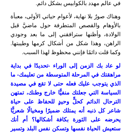
في عالم مهدد بالكوابيس بشكل دائم.
وهناك صورٌ بلا نهاية، لأعوام حياتي الأولى، معبأة
بالأوهام والقصص المتطرفة حول ماضيَّ قبل
الولادة، وأظنها سترافقني إلى ما بعد وجودي
الراهن، وهذا شكل من أشكال كرمها وطيبتها.
وكما قلت دائمًا فإنني محظوظ لهذا السبب.
لو عاد بك الزمن إلى الوراء -تحديدًا في بداية
مراهقتك في المرحلة المتوسطة من تعليمك- ما
الذي يتوجب عليك فعله حتى لا تقع في مصيدة
السياسة التي جعلتك منفيًّا خارج وطنك، تمتهن
الترحال الدائم كحلٍّ وحيدٍ للحفاظ على حياة
شاعر كل ذنبه أنه يمتلك ضميرًا ومخيالًا شعريًّا
يحرضه على الثورة بكافة أشكالها؟ أم أنك
ستعيش الحياة نفسها وتسكن نفس البلد وتسير