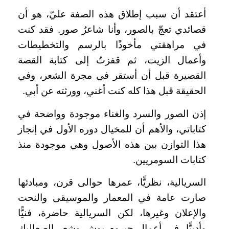
أعتقد أن سبب إطلاق هذه الصفة عليّ، هو أن
قصائدي تعجّ بالصور، وأنا شاعرُ صور. فقد كنت
في مراهقتي مأخوذًا بالرسم والتخطيطات
وأعمال الزيت، ثم قفزتُ إلى كتابة القصة
القصيرة قبل أن أستقر في مجرة الشعر، وفي
الحقيقة قبل هذا كله كنت أغني، وورثته عن أبي.
إذن الصور والسرد والغناء موجودة وواضحة في
كتاباتي، والأهم أن للمخيال دوره الأول في إنجاز
هذا التوازن بين هذه الأصول وهي موجودة منذ
كتابات السومريين.
السريالية، نظريًّا، عمرها حوالى قرن، ومبادئها
صارت عامة في المعمار والموسيقى والنحت
والإعلان وغيرها، لكن السريالية حاضرة، فنيًّا
وأدبيًّا، في أعمال جيروم بوش وشعر الصعاليك