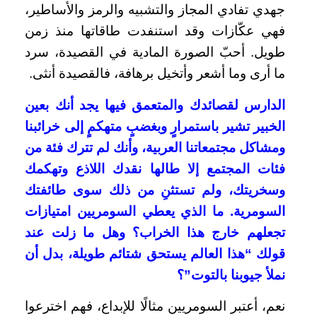
جهدي تفادي المجاز والتشبيه والرمز والأساطير،
فهي عكّازات وقد استنفدت طاقاتها منذ زمن
طويل. أحبّ الصورة المادية في القصيدة، سرد
ما أرى وما أشعر وأتخيل برهافة، فالقصيدة أنثى.
الدارس لقصائدك والمتعمق فيها يجد أنك بعين
الخبير تشير باستمرارٍ وبغضبٍ متهكمٍ إلى خرائبنا
ومشاكل مجتمعاتنا العربية، وأنك لم تترك فئة من
فئات المجتمع إلا طالها نقدك اللاذع وتهكمك
وسخريتك، ولم تستثنِ من ذلك سوى طائفتك
السومرية. ما الذي يعطي السومريين امتيازات
تجعلهم خارج هذا الخراب؟ وهل ما زلت عند
قولك “هذا العالم يستحق شتائم طويلة، بدل أن
نملأ جيوبنا بالتوت”؟
نعم، أعتبر السومريين مثالًا للإبداع، فهم اخترعوا