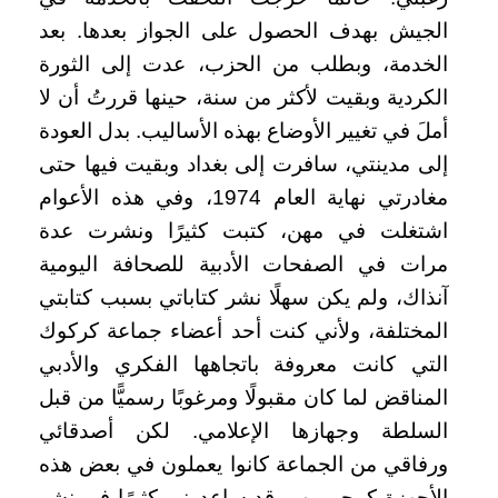
الجيش بهدف الحصول على الجواز بعدها. بعد
الخدمة، وبطلب من الحزب، عدت إلى الثورة
الكردية وبقيت لأكثر من سنة، حينها قررتُ أن لا
أملَ في تغيير الأوضاع بهذه الأساليب. بدل العودة
إلى مدينتي، سافرت إلى بغداد وبقيت فيها حتى
مغادرتي نهاية العام 1974، وفي هذه الأعوام
اشتغلت في مهن، كتبت كثيرًا ونشرت عدة
مرات في الصفحات الأدبية للصحافة اليومية
آنذاك، ولم يكن سهلًا نشر كتاباتي بسبب كتابتي
المختلفة، ولأني كنت أحد أعضاء جماعة كركوك
التي كانت معروفة باتجاهها الفكري والأدبي
المناقض لما كان مقبولًا ومرغوبًا رسميًّا من قبل
السلطة وجهازها الإعلامي. لكن أصدقائي
ورفاقي من الجماعة كانوا يعملون في بعض هذه
الأجهزة كمحررين، وقد ساعدوني كثيرًا في نشر