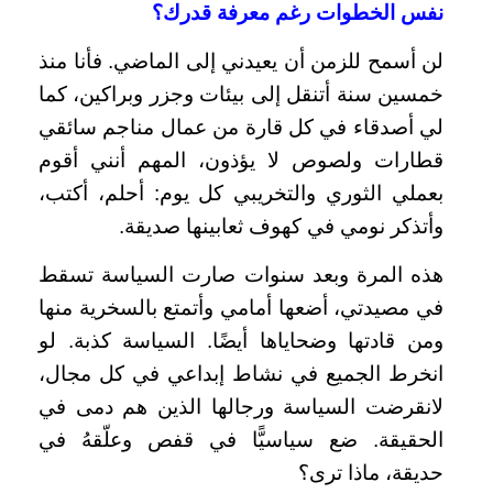
نفس الخطوات رغم معرفة قدرك؟
لن أسمح للزمن أن يعيدني إلى الماضي. فأنا منذ
خمسين سنة أتنقل إلى بيئات وجزر وبراكين، كما
لي أصدقاء في كل قارة من عمال مناجم سائقي
قطارات ولصوص لا يؤذون، المهم أنني أقوم
بعملي الثوري والتخريبي كل يوم: أحلم، أكتب،
وأتذكر نومي في كهوف ثعابينها صديقة.
هذه المرة وبعد سنوات صارت السياسة تسقط
في مصيدتي، أضعها أمامي وأتمتع بالسخرية منها
ومن قادتها وضحاياها أيضًا. السياسة كذبة. لو
انخرط الجميع في نشاط إبداعي في كل مجال،
لانقرضت السياسة ورجالها الذين هم دمى في
الحقيقة. ضع سياسيًّا في قفص وعلّقهُ في
حديقة، ماذا ترى؟