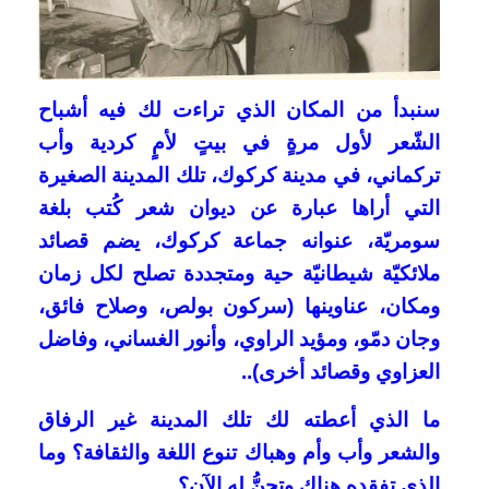
سنبدأ من المكان الذي تراءت لك فيه أشباح
الشّعر لأول مرةٍ في بيتٍ لأمٍ كردية وأب
تركماني، في مدينة كركوك، تلك المدينة الصغيرة
التي أراها عبارة عن ديوان شعر كُتب بلغة
سومريّة، عنوانه جماعة كركوك، يضم قصائد
ملائكيّة شيطانيّة حية ومتجددة تصلح لكل زمان
ومكان، عناوينها (سركون بولص، وصلاح فائق،
وجان دمّو، ومؤيد الراوي، وأنور الغساني، وفاضل
العزاوي وقصائد أخرى)..
ما الذي أعطته لك تلك المدينة غير الرفاق
والشعر وأب وأم وهباك تنوع اللغة والثقافة؟ وما
الذي تفقده هناك وتحنُّ له الآن؟