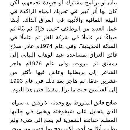
بيان أو برنامج مشترك أو جريدة تجمعهم، لكن
كان لها أثر كبير في تحريك المياه الراكدة في
البيئة الثقافية والأدبية في العراق آنذاك. أيضًا
عمل العديد من الوظائف “عمل فرّانًا ثم بنّاءً ثم
صباغًا ثم عاملًا في شركة الغاز ثم عاملًا في
السكة الحديدية”. وفي عام 1974م غادر صلاح
فائق العراق بمساعدة عبد الوهاب البياتي إلى
دمشق ثم بيروت، وفي عام 1976م هاجر
الشاعر إلى بريطانيا وعاش فيها لأكثر من
عشرين عامًا. ثم هاجر بعد ذلك في عام 1993
إلى الفيليبين حيث ما يزال مقيمًا حتى هذا اليوم.
صلاح فائق المتورط مع وحدته -لا رفيق له سواه-
الذي يتحايل على شيخوخته ويخبئ في جانبها
المظلم حدائقه الشعرية لم يسعَ إلى شيء ولم
يطلب أبدًا ود أحد، لكنه نجح بما قدمه من منجز