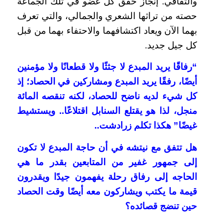
والثقافي. إنجاز حقق كل عضو في تلك الجماعة
حصته من تراثها الشعري والجمالي، والتي تعرف
بهما الآن ويعاد اكتشافهما والاحتفاء بهما من قبل
كل جيل جديد.
“رفاقًا يريد المبدع لا جثثًا ولا قطعانًا ولا مؤمنين
أيضًا، رفقًا يريد المبدع ومشاركين في الحصاد؛ إذ
كل شيء لديه ناضح للحصاد، لكنه تنقصه المائة
منجل، لذا هو يقتلع السنابل اقتلاعًا.. ويستشيط
غيضًا” هكذا تكلم زرادشت..
هل تتفق مع نيتشه في أن حاجة المبدع لا تكون
إلى جمهور غفير من المتابعين بقدر ما هي
الحاجه إلى رفاق رحلة يفهمون جيدًا ويقدرون
قيمة ما يكتب ويشاركون معه أيضًا وقت الحصاد
حين تنضج قصائده؟