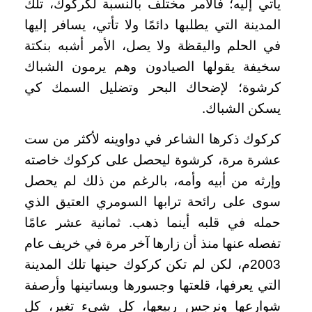
يأتي إليه؛ فالأمر مختلف بالنسبة لكركوك، تلك
المدينة التي يطلبها دائمًا ولا تأتي، يسافر إليها
في الحلم واليقظة ولا يصل، الأمر أشبه بنكتة
سخيفة يقولها الصيادون وهم يرمون الشباك
كرشوة؛ لإضحاك البحر وتضليل السمك كي
يسكن الشباك.
كركوك ذكرها الشاعر في دواوينه لأكثر من ست
عشرة مرة، كرشوة ليحصل على كركوك خاصته
وإرثه من أبيه وأمه، بالرغم من ذلك لم يحصل
سوى على رائحة ترابها السومري العتيق الذي
حمله في قلبه أينما ذهب. ثمانية عشر عامًا
تفصله عنها منذ أن زارها آخر مرة في خريف عام
2003م، لكن لم تكن كركوك حينها تلك المدينة
التي يعرفها، قلعتها وجسورها وبساتينها وأرصفة
شوارعها ونرجس ربيعها، كل شيء تغير، كل