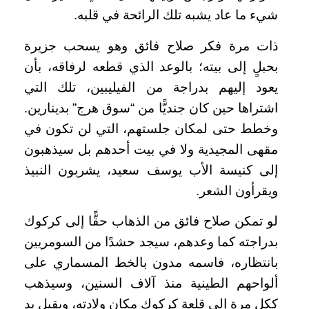
شيء ما عاد يشبه تلك الرائحة في قلبه.
ذات مرة فكر صلاح فائق وهو يسحب جزيرة
بحبلٍ إلى بيته؛ بالوعد الذي قطعه لرفاقه، بأن
يعود إليهم بدراجة من الفيليبين، تلك التي
اشتراها حين كان جنديًّا من “سوق هرج” بدينارين.
وخطط حتى لمكان جلستهم، التي لن تكون في
مقهى المجيدية ولا في بيت أحدهم بل سيذهبون
إلى كنيسة الأب يوسف سعيد، يشربون النبيذ
ويقرأون الشعر.
لو تمكن صلاح فائق من الذهاب حقًّا إلى كركوك
بدراجته كما وعدهم، سيجد حشدًا من السومريين
بانتظاره، فاسمه مدون بالخط المسماري على
ألواحهم الطينية منذ آلاف السنين، وسيذهب
ككل مرة إلى قلعة كركوك مكان ولادته، ويقبل يد