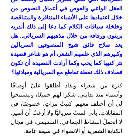
العقل الواعي والغوص في أعماق النصوص من
خلال اعتمادها على الأشياء المتنافرة والمتناقضة
وخلخلة سياقات الكلام كما دعا إلى ذلك أندريه
بريتون ورفاقه من خلال مذهبهم السريالي.. هل
يعد صلاح فائق شيخ المتصوفين السريالين
وكبيرهم الذي علمهم الشعر، أم هو شاعر قصيدة
نثر كتبها كما يحب وكما أرادت القصيدة أن تكون
فصادف ذلك نقطة تقاطع مع السريالية ومبادئها؟
كثرة من شعراء ونقاد أطلقوا عليَّ أوصافًا
وأسماء منذ بدايتي. شكرا لهم جميعًا، وليسمحوا
لي أن أختلف معهم. كتبتُ مراتٍ، خصوصًا، في
المقابلات، بأني لستُ سرياليًّا ولا أرغبُ أن أصير.
لا أتحملُ النشاط الجماعي، التنظيمي، في مجال
الكتابة الشعرية أو الانضواء في صيغة عامة.