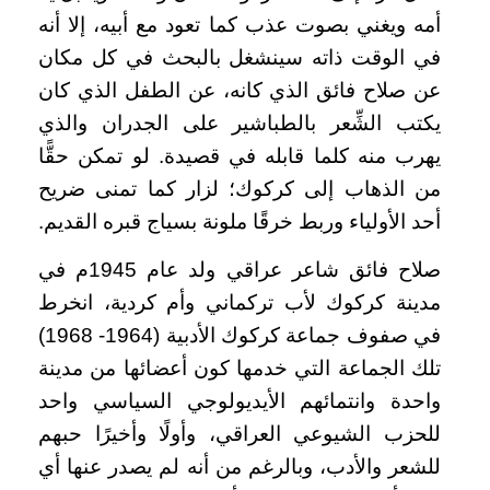
أمه ويغني بصوت عذب كما تعود مع أبيه، إلا أنه
في الوقت ذاته سينشغل بالبحث في كل مكان
عن صلاح فائق الذي كانه، عن الطفل الذي كان
يكتب الشِّعر بالطباشير على الجدران والذي
يهرب منه كلما قابله في قصيدة. لو تمكن حقًّا
من الذهاب إلى كركوك؛ لزار كما تمنى ضريح
أحد الأولياء وربط خرقًا ملونة بسياج قبره القديم.
صلاح فائق شاعر عراقي ولد عام 1945م في
مدينة كركوك لأب تركماني وأم كردية، انخرط
في صفوف جماعة كركوك الأدبية (1964- 1968)
تلك الجماعة التي خدمها كون أعضائها من مدينة
واحدة وانتمائهم الأيديولوجي السياسي واحد
للحزب الشيوعي العراقي، وأولًا وأخيرًا حبهم
للشعر والأدب، وبالرغم من أنه لم يصدر عنها أي