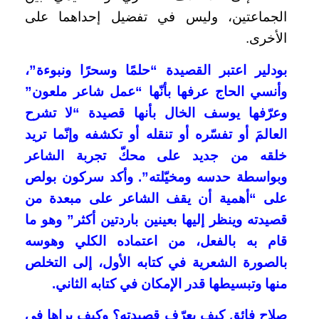
الجماعتين، وليس في تفضيل إحداهما على
الأخرى.
بودلير اعتبر القصيدة “حلمًا وسحرًا ونبوءة”،
وأنسي الحاج عرفها بأنّها “عمل شاعر ملعون”
وعرّفها يوسف الخال بأنها قصيدة “لا تشرح
العالمَ أو تفسّره أو تنقله أو تكشفه وإنّما تريد
خلقه من جديد على محكّ تجربة الشاعر
وبواسطة حدسه ومخيّلته”. وأكد سركون بولص
على “أهمية أن يقف الشاعر على مبعدة من
قصيدته وينظر إليها بعينين باردتين أكثر” وهو ما
قام به بالفعل، من اعتماده الكلي وهوسه
بالصورة الشعرية في كتابه الأول، إلى التخلص
منها وتبسيطها قدر الإمكان في كتابه الثاني.
صلاح فائق كيف يعرّف قصيدته؟ وكيف يراها في