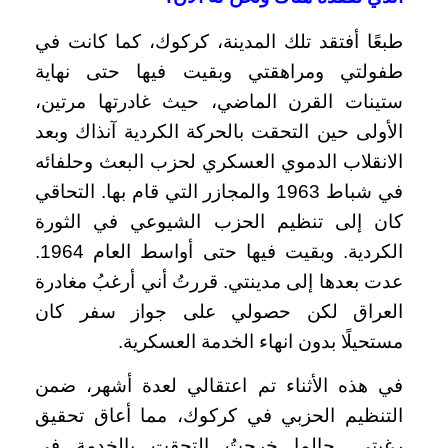
طبعًا أفتقد تلك المدينة، كركوك، كما كانت في
طفولتي ومراهقتي وبقيت فيها حتى نهاية
ستينات القرن الماضي، حيث غادرتها مرتين،
الأولى حين التحقت بالحركة الكردية آنذاك وبعد
الانقلاب الدموي العسكري لحزب البعث وحلفائه
في شباط 1963 والمجازر التي قام بها. التحاقي
كان إلى تنظيم الحزب الشيوعي في الثورة
الكردية. وبقيت فيها حتى أواسط العام 1964.
عدت بعدها إلى مدينتي. قررتُ أني أرغبُ مغادرة
العراق لكن حصولي على جواز سفر كان
مستحيلًا بدون انهاء الخدمة العسكرية.
في هذه الأثناء تم اعتقالي لعدة أشهر، ضمن
التنظيم الحزبي في كركوك، مما أعاق تحقيق
رغبتي. حالما خرجتُ التحقت بالخدمة في