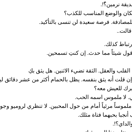
ديقة نرمين؟ّ!.
كان والوضع المناسب للكذب؟
مصادفة. فرصة سعيدة لن تنسى بالتأكيد.
قالت..
ارتباط كذلك.
ول شيئاً مما حدث. إن كنتِ تسمحين.
القلب والعقل. الثقة تضيء الاثنين. هل يثق بكِ
ن قلت أنه يثق بنفسه. يظل بالحمام أكثر من عشر دقائق ل
برك للعيش معه؟
. لا ملموس اسمه الحب.
لموساً مرئياً أمام من حول المحبين. لا تنظري لروميو وج
 أنجبا بحبهما فتاة مثلك.
لداي؟!.