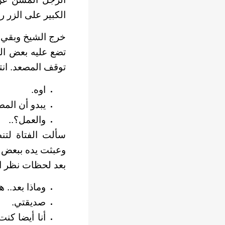
الكبير على الزر رقم
خرج الشيخ وبقي ا
تضع عليه بعض الم
توقف المصعد. ان
اوه.
يبدو أن الم
والعمل؟..
سألت الفتاة لتن
وعبثت يده ببعض ا
بعد لحظات نظر ال
وماذا بعد.. ه
صديقتي.
أنا أيضا كنت