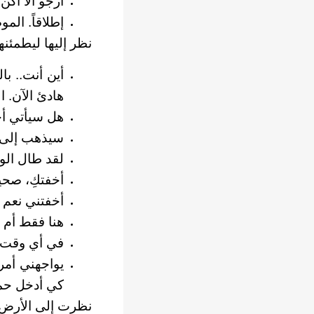
ارجو ألا أكن
إطلاقاً. المو
نظر إليها ليطمئن
أين أنت.. با
هادئ الآن. ا
هل سيأتي أحد
سيذهب إلى أ
لقد طال الوق
أخفتكِ، صحي
أخفتني نعم
هنا فقط أم ب
في أي وقت 
يواجهني أمر
كي أدخل حم
نظرت إلى الأرض 