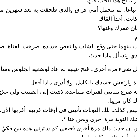
 بنتاج هذا الحب فيكِ.
ا تباعا. لم تتحمل أمي فراق والدي فلحقت به بعد شهرين من
انت: أغداً القاك.
ن عمركِ وقتها؟
.
 بينهما حتى وقع الشاب وانتفض جسده. صرخت الفتاة.
نادي وتسأل ماذا حدث…
 شيء مرة أخرى.. فتح عينيه ثم عاد لوضعية الجلوس وسأل
ارتعش جسدك بالكامل. ولا أدري ماذا أفعل.
وبة صرع تنتابني لفترات متباعدة. ذهبت إلى الطبيب ولي علاج
 كان مريبا.
س كذلك. تلك النوبات تأتيني في أوقات غريبة. أغربها الآن.
ك النوبة مرة أخرى ونحن هنا ؟.
كن إن حدث ذلك مرة أخرى فضعي كم سترتي هذه بين فكيّ.