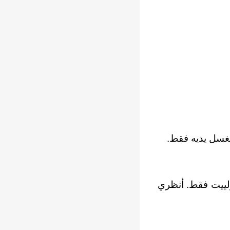
يغسل يديه فقط.
ولييت فقط. أنظري