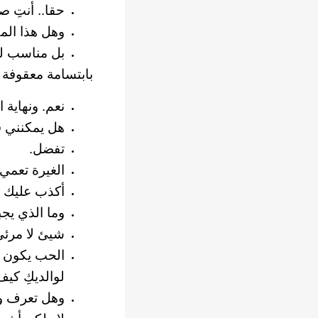
حقا.. أنتِ ص
وهل هذا الم
بل مناسب لل
بابتسامة معقوفة 
نعم. ونهاية 
هل يمكنني ق
تفضل.
الغيرة تعمي 
أكذب عليك إ
وما الذي يج
شيئ لا مرئي
الحب يكون م
لوالديكِ كيف
وهل تعرف وا