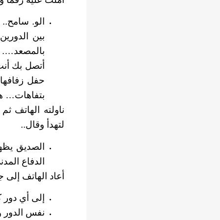
الو. سامح..
بين الدورين
بالمصعد…. س
أتصل بك أنت
حفل زفافها
بتفاهات… هل
ناولته الهاتف ثم
لتهدأ وقال..
الصديق يظهر
الدفاع المد
أعاد الهاتف إلى ج
إلى أي دور 
نفس الدور و