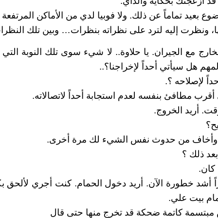
 قد أزعجتك بحكاية والداي.
ضوع بعيد تماماً عن ذلك. ولا فوبيا لدي من الأماكن المرتفعة أ
ها، ونظرت إليه لترد على نظراته بنظرات… وبين تلك النظرا
لخارج مع الجيران. يا حلاوة.. لا شيء سوى تلك النوبة الت
لمهم هل سيأتي أحداً لإخراجنا؟..
اً لإصلاحه ؟.
قرب مطافئ بنفسه لعدم استجابة أحداً لاتصالاته.
ت. أريد الخروج.
ح؟
 وأخاف من حدوث نفس الشيء لك مرة أخرى.
عد ذلك ؟
كان.
اً أشد خطورة الآن. أريد دخول الحمام. كنت أجري لألحق بك
ام بيت علي.
مبتسمة كاتمة ضحكة قد تخرج منها حتى قال