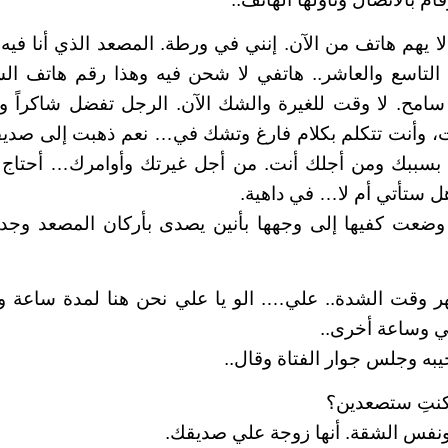
 لا يهم هاتف من الآن. إنني في ورطة. المصعد الذي أنا في
 التاسع والعاشر.. هاتفي لا شحن فيه وهذا رقم هاتف ال
امح. لا وقت للغيرة والشك الآن. الرجل تفضل شاكراً و
، وأنت تتكلم بكلام فارغ وتشك في… نعم ذهبت إلى صديق
 بسببك ومن أجلك أنت. من أجل غيرتك وأوامرك… أحتاج 
 ستأتي أم لا… في داهية.
 وضعت كفيها إلى وجهها بأنين يصدى بأركان المصعد وجدرا
 وقت الشدة.. علي…. الو يا علي نحن هنا لمدة ساعة و
ني وساعة أخرى..
يبه وجلس جوار الفتاة وقال..
كنتِ ستصعدين؟
نفس الشقة. أنها زوجة علي صديقك.