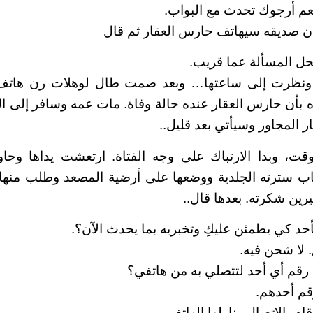
م أرجوك تحدث مع البواب.
أن صديقه سيهاتف حارس العقار ثم قال
تحل المسألة عما قريب.
ونظرت إلى ساعتها… وبعد صمت طال لوهلات رن هاتف
 بأن حارس العقار عنده حالة وفاة. مات عمه وسافر إلى ال
 المجاور وسيأتي بعد قليل..
وقت، وبدا الارتباك على وجه الفتاة. ارتعشت يداها وحا
ب سترته الجلدية ووضعها على أرضية المصعد وطلب منه
رين شكرته. بعدها قال..
حد كي يطمئن عليكِ وتخبريه بما يحدث الآن؟.
 لا شحن فيه.
قم أي أحد لتتصلي به من هاتفي؟
قم أحدهم.
ام بالاتصال وناولها الهاتف..