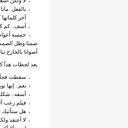
لا ولكن أشعر
بالفعل. مات
آخر كلماتها ك
آسف.. كم كا
خمسة أعوام
صمتا وظل الصمت
أصواتا بالخارج ت
بعد لحظات هدأ كل
سقطت فجأة و
نعم.. إنها ن
آسفه.. شكلك
فيلم رعب ألي
هل ستأتيك تل
لا أعتقد ول