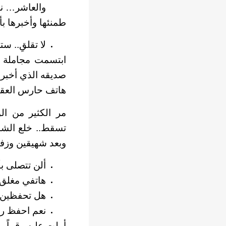
والعاشر… نع
طمنئها وأخبرها ب
لا تقلقِ.. س
ابتسمت مجاملة 
صديقه الذي أخبره
هاتف حارس العقار
مر الكثير من ال
تسقط.. خلع الشا
وبعد شهيقين وزفي
ألن تتصلى بأ
هاتفي مغلق.
هل تحفظين ر
نعم احفظ ر
أملت عليه رقماً وق