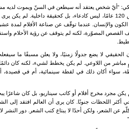
: “أيّ شخص يعتقد أنه سيطعن في السنّ ويموت لديه مشك
يؤمن بأنه سيعيش 120 عامًا، ليس كادعاء، بل كحقيقة داخلية. لم يك
لكون والإنسان. عندما توقّف عن صناعة الأفلام لمدة عشرين
ليف القصص المصوّرة، لكنه لم يتوقف عن رؤية الأحلام واست
خطيط.
ن الحقيقي لا يضع جدولًا زمنيًا، ولا يعلن مسبقًا ما سيفعله
امٍ مباشر من اللاوعي. لم يكن يخطط لشيء، لكنه كان دائمًا
ة، سواء أكان ذلك في لقطة سينمائية، أم في قصيدة،
كن مجرد مخرج أفلام أو كاتب سيناريو، بل كان شاعرًا ي
كثر اللحظات جنونًا. كان يرى أن العالم افتقد إلى الشعر
كلّم عن الشعر، ولكن أحدًا لا يبتاع كتب الشعر. دور النشر ل