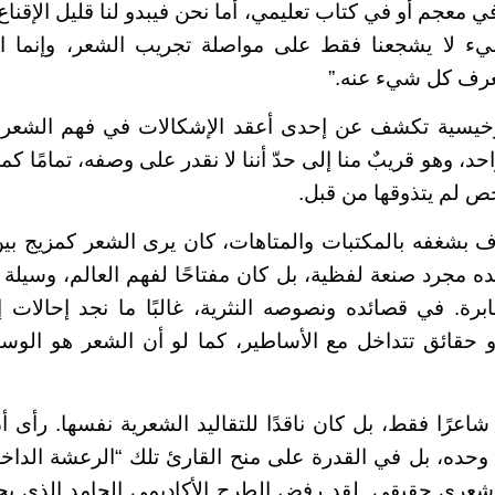
ي معجم أو في كتاب تعليمي، أما نحن فيبدو لنا قليل الإقنا
ء لا يشجعنا فقط على مواصلة تجريب الشعر، وإنما ال
نعرف كل شيء عنه.”
رخيسية تكشف عن إحدى أعقد الإشكالات في فهم الشعر:
حد، وهو قريبٌ منا إلى حدّ أننا لا نقدر على وصفه، تمامًا كم
ص لم يتذوقها من قبل.
بشغفه بالمكتبات والمتاهات، كان يرى الشعر كمزيج بين 
ه مجرد صنعة لفظية، بل كان مفتاحًا لفهم العالم، وسيلة 
برة. في قصائده ونصوصه النثرية، غالبًا ما نجد إحالات
حقائق تتداخل مع الأساطير، كما لو أن الشعر هو الوسيل
عرًا فقط، بل كان ناقدًا للتقاليد الشعرية نفسها. رأى
حده، بل في القدرة على منح القارئ تلك “الرعشة الداخلي
عري حقيقي. لقد رفض الطرح الأكاديمي الجامد الذي يح