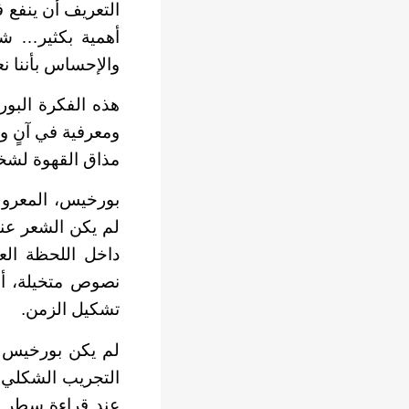
التعريف أن ينفع ف
أهمية بكثير… شي
والإحساس بأننا 
هذه الفكرة البو
ومعرفية في آنٍ وا
مذاق القهوة لشخ
بورخيس، المعروف 
لم يكن الشعر عند
داخل اللحظة العا
نصوص متخيلة، أو 
تشكيل الزمن.
لم يكن بورخيس شا
التجريب الشكلي و
عند قراءة سطر ش