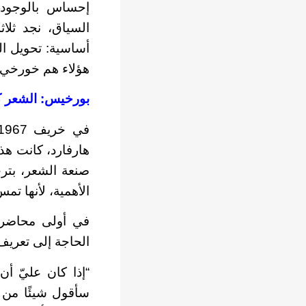
إحساس بالوجود، 
السياق، نجد ثلا
أساسية: تحويل ال
هؤلاء هم خورخي 
بورخيس: الشعر كم
هارفارد، كانت هذ
صنعة الشعر، بتر
الأهمية، لأنها تم
في أولى محاضرات
الحاجة إلى تعريف
“إذا كان عليّ أ
سأقول شيئًا من ن