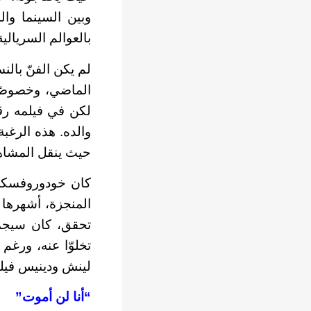
وبين السينما وا
بالعوالم السريالي
لم يكن الفنّ بالنس
الماضي، وخصوصًا 
لكن في فيلمه رق
والده. هذه الرغبة
حيث ينقل المشاهد
كان خودوروفسكي 
تحقق، كان سيجمع 
تخلوّا عنه، ورغم
لينش ودينيس فيل
“أنا لن أموت”