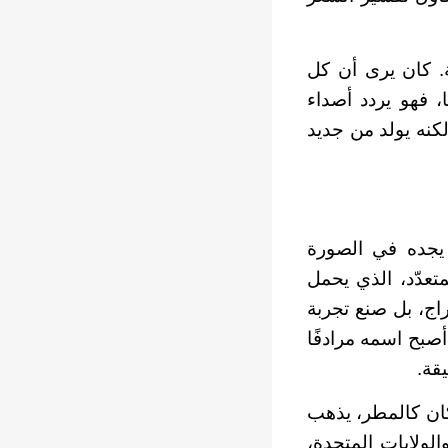
. كان يرى أن كل
، فهو يردد أصداء
كنه يولد من جديد
يجده في الصورة
تعدّد، الذي يحمل
راج، بل صنع تجربة
أصبح اسمه مرادفًا
قة.
 كان كالمطر، يذهب
لولايات المتحدة،