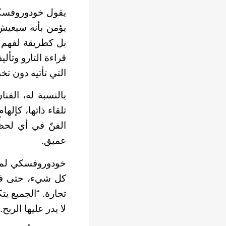
يقول خودوروفسكي
بل كطريقة لفهم ا
قراءة التارو وتأ
التي تأتيه دون ت
بالنسبة له، الفنا
تلقاء ذاتها، كإله
الفنّ في أي لحظ
عميق.
خودوروفسكي لم ي
كل شيء، حتى في أ
تجارة. “الجميع يت
لا يدر عليها الربح.”