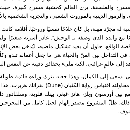
لمسرح والفلسفة. يرى العالم كخشبة مسرح كبيرة، حيث 
ة، والرموز الدينية بالموروث الشعبي، والتجربة الشخصية با
بة له مجرّد مهنة، بل كان علاجًا نفسيًا وروحيًا. أفلامه كانت
مع والده الذي وصفه بـ”الوحش”. غادر أسرته صغيرًا ولم يع
صة الواقع، حاول أن يعيد تشكيل ماضيه، ليُدخل بعض الإ
 في التداخل بين الفنّ والحياة هي ما جعل أعماله تبدو وكأ
 إلى عالمٍ غرائبي، لكنه مليء بحقائق دفينة عن النفس الب
يسعى إلى الكمال، وهذا جعله يترك وراءه قائمة طويلة 
المنجزة، أشهرها محاولته اقتباس رواية الكثبان (e
بين أورسون ويلز، هانز غيغر، بينك فلويد، وسلفادور دا
 ذلك، ظلّ المشروع مصدر إلهام لجيل كامل من المخرجين،
نوف.