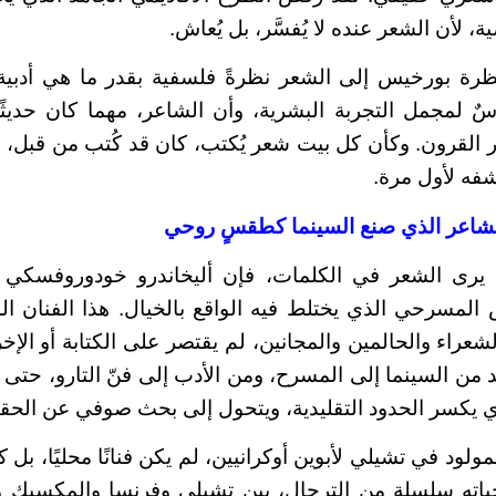
ة، لأن الشعر عنده لا يُفسَّر، بل يُعاش.
ظرة بورخيس إلى الشعر نظرةً فلسفية بقدر ما هي أدبية
 لمجمل التجربة البشرية، وأن الشاعر، مهما كان حديثًا
القرون. وكأن كل بيت شعر يُكتب، كان قد كُتب من قبل، ل
فه لأول مرة.
شاعر الذي صنع السينما كطقسٍ روحي
 يرى الشعر في الكلمات، فإن أليخاندرو خودوروفسكي 
لمسرحي الذي يختلط فيه الواقع بالخيال. هذا الفنان الم
شعراء والحالمين والمجانين، لم يقتصر على الكتابة أو الإخ
د من السينما إلى المسرح، ومن الأدب إلى فنّ التارو، حتى 
لذي يكسر الحدود التقليدية، ويتحول إلى بحث صوفي عن الحقي
ود في تشيلي لأبوين أوكرانيين، لم يكن فنانًا محليًا، بل
ياته سلسلة من الترحال، بين تشيلي وفرنسا والمكسيك وا