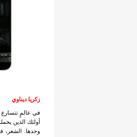
زكريا ديناوي
في عالمٍ تتسارع 
أولئك الذين يحمل
وحدها. الشعر، ف