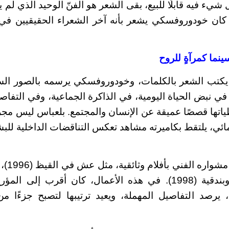
يء فيه قابلًا للبيع، بقى الشعر هو الفنّ الوحيد الذي لم ي
كان خودوروفسكي يشعر بأنه آخر الشعراء الحقيقيين في ز
نما كمرآةٍ للروح
يكتب الشعر بالكلمات، وخودوروفسكي يرسمه بالصور السر
في نبض الحياة اليومية، في الذاكرة الجماعية، وفي التفاصي
اتها قصصًا عميقة عن الإنسان والمجتمع. بلعباس ليس مج
ئي، يلتقط بكاميرته مشاهد تعكس التناقضات الداخلية للبشر
بدأ حكيم
(1997)، وراعي وبندقية (1998). في هذه الأعمال، كان أقرب 
، يرصد التفاصيل المهملة، ويعيد ترتيبها لتصبح جزءًا 