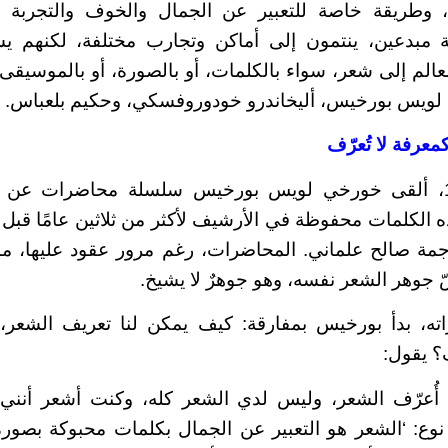
وطريقة خاصة للتعبير عن الجمال والخوف والتجربة ال
ثة مبدعين، ينتمون إلى أماكن وتجارب مختلفة، لكنهم
عالم إلى شعر، سواء بالكلمات، أو بالصورة، أو بالموسيقى
لويس بورخيس، أليخاندرو خودوروفسكي، وحكيم بلعباس.
عرفة لا تُعرّف
في خريف 1967، ألقى خورخي لويس بورخيس سلسلة محاضرات ع
ه الكلمات محفوظة في الأرشيف لأكثر من ثلاثين عامًا قبل 
جمة صالح علماني. المحاضرات، رغم مرور عقود عليها، م
سّ جوهر الشعر نفسه، وهو جوهرٌ لا يشيخ.
ه، بدأ بورخيس بمفارقة: كيف يمكن لنا تعريف الشعر،
؟ يقول:
ن أُعرّف الشعر، وليس لدي الشعر كله، وكنت أشعر أنني 
وع: ‘الشعر هو التعبير عن الجمال بكلمات محبوكة بصورة 