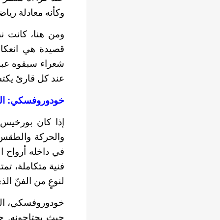
وكأنه معادلة رياضي
ومن هنا، كانت ن
قصيدة هي انعكاسٌ
شعراء سبقوه عبر 
عند كل قارئ يكتش
خودوروفسكي: ال
إذا كان بورخيس
والحركة والطقس ا
في داخله أرواح ال
فنية متكاملة، تمت
لنوعٍ من الفنّ ا
خودوروفسكي، المول
حيث يحتاجونه. ح