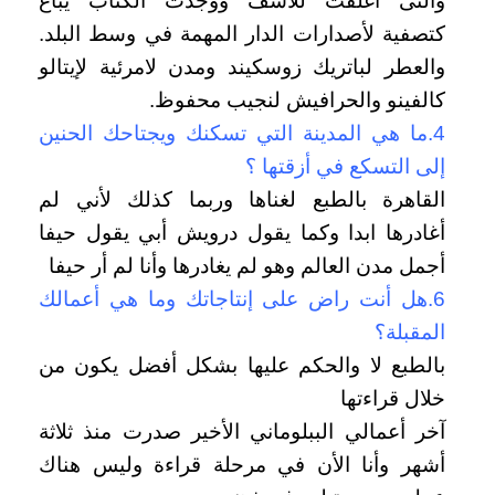
والتى أغلقت للأسف ووجدت الكتاب يباع
كتصفية لأصدارات الدار المهمة في وسط البلد.
و
العطر لباتريك زوسكيند ومدن لامرئية لإيتالو
كالفينو والحرافيش لنجيب محفوظ.
4.ما هي المدينة التي تسكنك ويجتاحك الحنين
إلى التسكع في أزقتها ؟
القاهرة بالطبع لغناها وربما كذلك لأني لم
أغادرها ابدا وكما يقول درويش أبي يقول حيفا
أجمل مدن العالم وهو لم يغادرها وأنا لم أر حيفا
6.هل أنت راض على إنتاجاتك وما هي أعمالك
المقبلة؟
بالطبع لا والحكم عليها بشكل أفضل يكون من
خلال قراءتها
آخر أعمالي الببلوماني الأخير صدرت منذ ثلاثة
أشهر وأنا الأن في مرحلة قراءة وليس هناك