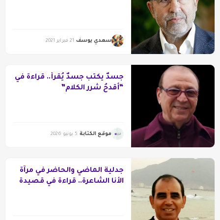
قصائد نائية –”
سعدي يوسف
21 فبراير 2021
جسدٌ يكتب جسدٌ يُقرأ.. قراءة في
“أقدحُ شرر الكلام”
موقع الكتابة
5 يونيو 2026
جدلية الماضي والحاضر في مرآة
الأنا الشاعرة.. قراءة في قصيدة
” البنت الطيبة التي كانت تحب
أصابعي ” للشاعر البهاء حسين