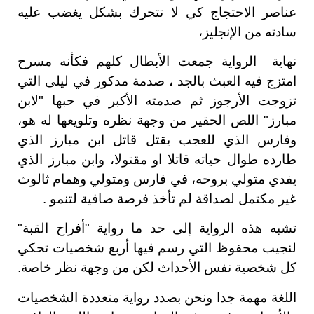
عناصر الاحتجاج كي لا تتحرك بشكل يغضب عليه
سادته من الإنجليز،
نهاية الرواية جمعت الأبطال كلهم فكأنه مسرح
امتزج فيه العبث بالجد ، صدمة مدكور في ليلى التي
تزوجت الأرجوز ثم صدمته الأكبر في حبها "لابن
مبارز" اللص الحقير من وجهة نظره وتلويعها له هو،
وفارس الذي للعجب يقتل قاتل ابن مبارز الذي
طارده طوال حياته قاتلا او مقتولا، وابن مبارز الذي
يفدي متولي بروحه، في فارس ومتولي وهمام ثالوث
غير مكتمل لصداقة لم تأخذ فرصة صافية لتنمو .
تشبه هذه الرواية إلى حد ما رواية "أفراح القبة"
لنجيب محفوظ التي رسم فيها أربع شخصيات تحكي
كل شخصية نفس الأحداث لكن من وجهة نظر خاصة.
اللغة مهمة جدا ونحن بصدد رواية متعددة الشخصيات