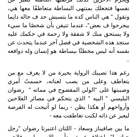
نفسها فتجعلك بمنتهى البساطة متعاطفًا معها هي،
وتقول " هي الناس كده ما بتسبش حد ف حاله دايما
بيجرحوا ف بعض"، عندما تتيقن بأن شخصًا ما سيء
ولا يستحق منك لا شفقة ولا رحمة في حكمك عليه
ستجد هذه الشخصية في فصل آخر عندما يتحدث عن
نفسه أنه ليس مخطئًا ببساطة هو إنسان وله دوافعه
..
رغم هذا تصيبك الرواية بحيرة من لا يعرف مع من
يتعاطف وعلى من يصب لعناته، حسمتُ أمري
وصببتها على "الولي المفضوح في مماته " رضوان
البليسي " البيه " الذي يتحكم في مصائر الفلاحين
وأرواحهم أو هكذا يظن - ربما لو أتيحت له الفرصة
ليعبر عن ذاته لكنت تعاطفت معه -
ما بين صافيناز وسعاد - اللتان اعتبرتا رضوان "رجل
حياتهما" - اختلاف عميق يبدأ من الاسم ما بين فلاحي