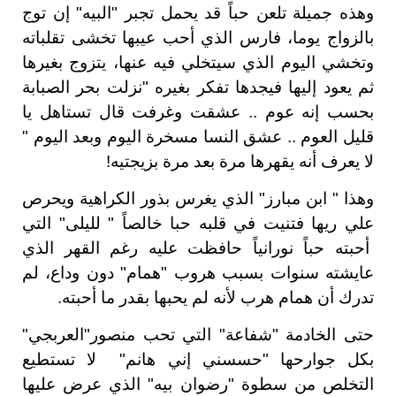
وهذه جميلة تلعن حباً قد يحمل تجبر "البيه" إن توج
بالزواج يوما، فارس الذي أحب عيبها تخشى تقلباته
وتخشي اليوم الذي سيتخلي فيه عنها، يتزوج بغيرها
ثم يعود إليها فيجدها تفكر بغيره "نزلت بحر الصبابة
بحسب إنه عوم .. عشقت وغرفت قال تستاهل يا
قليل العوم .. عشق النسا مسخرة اليوم وبعد اليوم "
لا يعرف أنه يقهرها مرة بعد مرة بزيجتيه!
وهذا " ابن مبارز" الذي يغرس بذور الكراهية ويحرص
علي ريها فتنيت في قلبه حبا خالصاً " لليلى" التي
أحبته حباً نورانياً حافظت عليه رغم القهر الذي
عايشته سنوات بسبب هروب "همام" دون وداع، لم
تدرك أن همام هرب لأنه لم يحبها بقدر ما أحبته.
حتى الخادمة "شفاعة" التي تحب منصور"العربجي"
بكل جوارحها "حسسني إني هانم" لا تستطيع
التخلص من سطوة "رضوان بيه" الذي عرض عليها