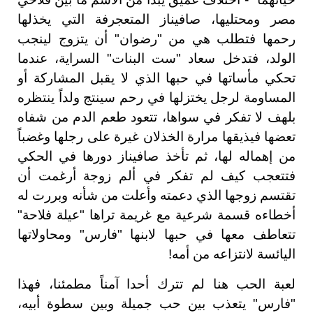
مصر ومحتليها، صافيناز المتعجرفة التي يخذلها
رحمها فتطلب هي من "رضوان" أن يتزوج لينجب
الولد، فتدخل سعاد "ست البنات" السراية، عندما
تحكي مأساتها في حبها الذي لا يقبل المشاركة أو
المساومة لرجل يختزلها في رحم سينتج ولداً ينتظره
بلهف لا تفكر في سواها، تتعود طعم الدم من شفاه
تعضها فيذيقها مرارة الخذلان غيرة على رجلها وغضباً
من إهماله لها، ثم تأخذ صافيناز دورها في الحكي
فتتعجب كيف لم تفكر في ألم زوجة أرغمت أن
تقتسم زوجها الذي دعمته وأعلت من شأنه وبررت له
أخطاءه قسمة شرعية مع غريمة تراها "عيلة فلاحة"
تتعاطف معها في حبها لابنها "فارس" ومحاولاتها
اليائسة لانتزاعه من أمه!
لعبة الحب هنا لم تترك أحدا آمناً مطمئنا، فهذا
"فارس" يتعذب بين حب جميلة وبين سطوة أبيه،