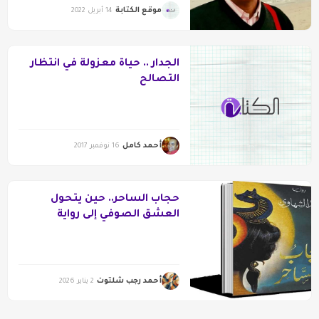
موقع الكتابة
14 أبريل 2022
الجدار .. حياة معزولة في انتظار
التصالح
أحمد كامل
16 نوفمبر 2017
حجاب الساحر.. حين يتحول
العشق الصوفي إلى رواية
أحمد رجب شلتوت
2 يناير 2026