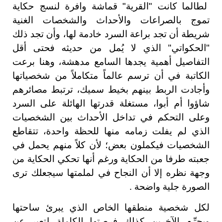
لطالما كانت "القرية" قماشة وافرة لنسج حكاية
تموج بالصراعات والأحداث والشخصات الغنية
شريطة أن تجد براعة السرد خادمة لها، وأن تجد ذلك
"الحكواتي" الذي لا يُمل من حديثه فحتى أقل
التفاصيل أهمية يجدها السامع مدهشة، وهنا برعت
الكاتبة في أن ترسم عالماً متكاملاً من شخصياتها
وأجادت الربط بينهم بخيط سميك، ترتبط مصائرهم
شاؤوا أم أبوا، مستغلة قدرتها الهائلة على السرد
وعلى التحكم في تداخل الأحداث بين الشخصيات
الذي لم يفلت زمامه منها للحظة واحدة، تتقاطع
الشخصيات فيكملون بعض؛ لأن كلاً منهم يحمل في
جعبته طرفا من الحكاية ورغم أنها تحكي الحكاية من
وجهة نظره إلا أن النجاح في لملمتها سيجعلك ترى
الصورة جلية واضحة .
لكل شخصية منطقها الخاص الذي يبرئ ساحتها
ويجرِّم الآخرين كذلك فرصتها الكاملة لتعبر عن