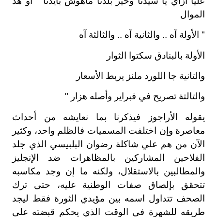
عليا ازاي يا سيدنا وخير بلدنا ماهوش بايدنا " أو هذ
الموال
" الأولة آه .. والثانية آه .. والثالثة آه
الأولة بالبنادق سكتوا الثوار
والتانية جا اللورد ملنز يربط الأسعار
والتالتة تصريح في فبراير وأصله هزار "
يقوله الأراجوز فيذكرنا بما نعايشه من أحداث
معاصرة وإن اختلفت المسميات فالظلم واحد، وكثير
الآن من هم علي شاكلة رضوان البلبيسي الذي جلد
الفلاحين المشاركين بالمظاهرات ضد الإنجليز
والمطالبين بالاستقلال، ولكنه ما إن وجد مكاسبه
تتحقق بإلصاق صفات الوطنية عليه، حتى ترك
الصحف تتداول اسمه بين مؤيدي الثورة فقط ليجد
طريقه للشهرة في الوقت الذي يحكم قبضته على