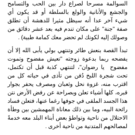
السوالمة مسرحا لصراع دار بين الحب والتسامح
والجشع والأنانية والولع بالسلطة أو قد يكون أي
شيء آخر عدا أنه سيظل مثيرا للدهشة أن تطلق
صفة "جنة" على مكان تندم فيه بعد عشر دقائق من
وصولك إليه لكونك لم تحضر معك كمامة طبية)
.
تبدأ القصة بنعش طائر وتنتهي بولي يأبى الله إلا أن
يفضحه ربما بدعوة زوجته "تعيش مفضوح وتموت
مفضوح يا رضوان"، لتنتهي كذبة قبل أن تكتمل،
تحت شجرة اللبخ دُفن من تأذى في حياته كل من
اقترب منه، غزوة نحل وثعبان ومصرف يحفر بجوار
قبره، كلها أشياء تعلن وبصراحة عن رفض الأرض نتن
هذا الجسد الملقى في جوفها رغما عنها، فتعلن فساد
رائحة البيه، وما بين ذلك معاناة المهمشين بين وطأة
الاحتلال من ناحية وتواطؤ بعض أبناء البلد معه خدمةً
لمصالحهم المتدنية من ناحية أخرى .