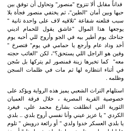
فداناً مقابل ألا تتزوج "منصور" وتحاول أن توفق بين
حبها وبين أمان "الطين"، ثم يختفي منصور فجأة بلا
سبب فتلعنه شفاعة "تلاقيه لاف على واحدة تانية "
يوجعها هذا الموال "عاشق يقول للحمام اديني
جناحك يوم أطير بيه في الجو وأروح للي أحبه يوم
أخد وداد عام وأرجع يا حمامي في يوم" فتصرخ "
وفين هو الراجل اللي يستحق؟"، لكن "الغائب حجته
معه" كما تخبرها زينة فمنصور لم يتركها بل سُجن
في أثناء انتظاره لها ثم مات في ظلمات السجن
وظلمه .
استلهام التراث الشعبي يميز هذه الرواية ويؤكد على
خصوصية القرية المصرية ، خلال فرقة العميان
الثورية التي انطلقت بشارع محمد علي، فيغرد
الكردي " يا عزيز عيني وأنا نفسي أروح بلدي .. بلدي
يا بلدي العسكر خدوا ولدي " أو رائعة درويش " تلوم