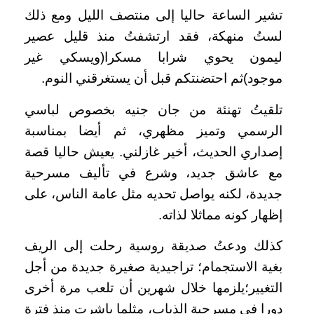
تشير الساعة حاليا إلى منتصف الليل ومع ذلك
لستُ منهكة، فقد ارتشفتُ منذ قليل عصير
ليمون يحوي شرابا مسكرا(ويسكي غير
موجود)ثم احتضنتكم قبل أن يستغرقني النوم.
تلقيتُ تهنئة من جان جنيه بخصوص لباسي
الرسمي وتميز مظهري، ثم أيضا بمناسبة
إصداري الحديث، أخير غازلني. يعيش حاليا قصة
مع عاشق جديد، وشرع في تأليف مسرحية
جديدة، لكنه يواصل تحديه مثل عامة الناس، على
إظهار كونه مماثلا لذاته.
كذلك ودعتُ صديقة روسية رحلت إلى الريف
بغية الاستجمام؛ تراجيدية صغيرة جديدة من أجل
التغيير؛يلزمها خلال شهرين أن تلعب مرة أخرى
دورا في مسرحية الذباب، مثلما باشرت منذ فترة