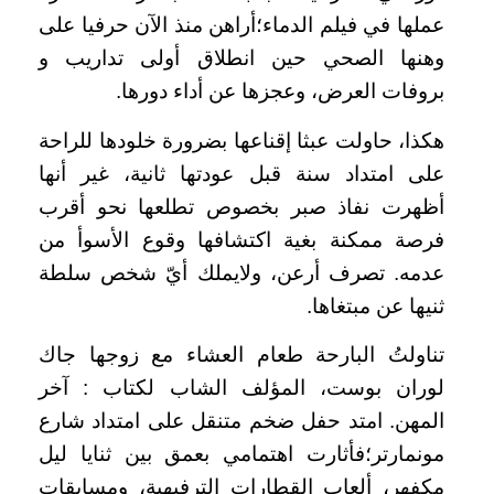
عملها في فيلم الدماء؛أراهن منذ الآن حرفيا على
وهنها الصحي حين انطلاق أولى تداريب و
بروفات العرض، وعجزها عن أداء دورها.
هكذا، حاولت عبثا إقناعها بضرورة خلودها للراحة
على امتداد سنة قبل عودتها ثانية، غير أنها
أظهرت نفاذ صبر بخصوص تطلعها نحو أقرب
فرصة ممكنة بغية اكتشافها وقوع الأسوأ من
عدمه. تصرف أرعن، ولايملك أيّ شخص سلطة
ثنيها عن مبتغاها.
تناولتُ البارحة طعام العشاء مع زوجها جاك
لوران بوست، المؤلف الشاب لكتاب : آخر
المهن. امتد حفل ضخم متنقل على امتداد شارع
مونمارتر؛فأثارت اهتمامي بعمق بين ثنايا ليل
مكفهر، ألعاب القطارات الترفيهية، ومسابقات