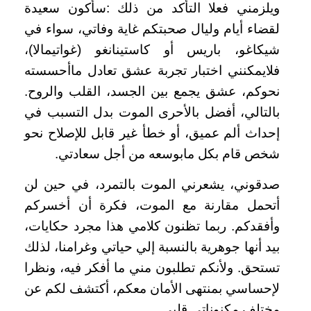
ويلزمني فعلا التأكد من ذلك :سأكون سعيدة
لقضاء أيام وليال صحبتكم غاية وفاتي، سواء في
شيكاغو، باريس أو كاستينانغو (غواتيمالا)،
فلايمكنني اختبار تجربة عشق تعادل ماأحسسته
نحوكم، عشق يجمع بين الجسد، القلب والروح.
بالتالي، أفضل بالأحرى الموت بدل التسبب في
إحداث ألم عميق، أو خطأ غير قابل للإصلاح نحو
شخص قام بكل مابوسعه من أجل سعادتي.
صدقوني، يشعرني الموت بالتمرد، في حين لن
أتحمل مقارنة مع الموت، فكرة أن أخسركم
وأفقدكم. ربما تظنون كلامي هذا مجرد حكايات،
بيد أنها جوهرية بالنسبة إلي حياتي وغرامنا، لذلك
تستحق. ولأنكم تطلبون مني ما أفكر فيه، ونظرا
لإحساسي بمنتهى الأمان معكم، أكتشف لكم عن
مختلف مكنوناتي قلبي.