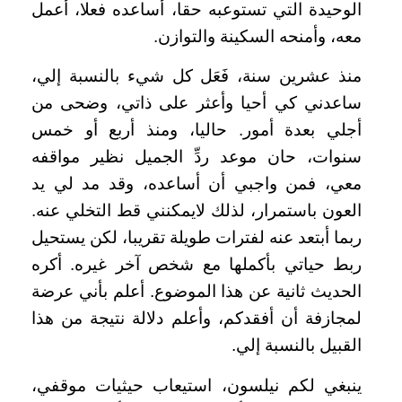
الوحيدة التي تستوعبه حقا، أساعده فعلا، أعمل
معه، وأمنحه السكينة والتوازن.
منذ عشرين سنة، فَعَل كل شيء بالنسبة إلي،
ساعدني كي أحيا وأعثر على ذاتي، وضحى من
أجلي بعدة أمور. حاليا، ومنذ أربع أو خمس
سنوات، حان موعد ردِّ الجميل نظير مواقفه
معي، فمن واجبي أن أساعده، وقد مد لي يد
العون باستمرار، لذلك لايمكنني قط التخلي عنه.
ربما أبتعد عنه لفترات طويلة تقريبا، لكن يستحيل
ربط حياتي بأكملها مع شخص آخر غيره. أكره
الحديث ثانية عن هذا الموضوع. أعلم بأني عرضة
لمجازفة أن أفقدكم، وأعلم دلالة نتيجة من هذا
القبيل بالنسبة إلي.
ينبغي لكم نيلسون، استيعاب حيثيات موقفي،