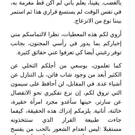
بالغضب. يقينا، يعلم بأني لم أكن قط مغرمة به،
في نفس الوقت لم يستسغ قراري هذا ثم استمر
بيننا نوع من الانزعاج.
أروي لكم هذه المعطيات، نظرا لالتماسكم مني
إخباركم بما يدور في رأسي المجنون، بجانب
توفر رغبتي أيضا كي تعرفوا عني حقائق كثيرة.
كما تعلمون، بوسعي من أجلكم التخلي عن
الكثير أبعد من وجود شاب فاتن، بل التنازل عن
أشياء عدة. في المقابل، لن أحافظ على سيمون
التي تروق لكم، إن نزع تفكيري نحو الانفصال
عن سارتر، حينها سأغدو مجرد امرأة حقيرة،
خائنة، أنانية. يلزمكم إدراك هذه الحقيقة، كيفما
جاءت طبيعة القرار الذي ستتخذونه
مستقبلا :ليس انعدام الشعور بالحب من يفسح