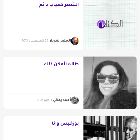
الشعر كغياب دائم
الخضر شودار
25 أغسطس 2015
طالما أمكن ذلك
أحمد يماني
1 مايو 2021
بورخيس وأنا