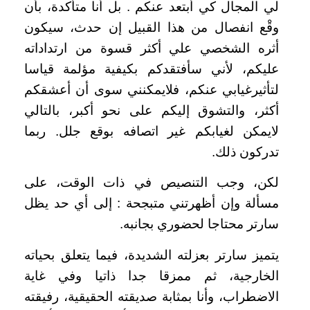
لي المجال كي أبتعد عنكم . بل أنا متأكدة، بأن
وقْع انفصال من هذا القبيل إن حدث، سيكون
أثره الشخصي علي أكثر قسوة من ارتداداته
عليكم، لأني سأفتقدكم بكيفية مؤلمة قياسا
لتأثيرغيابي عنكم، فلايمكنني سوى أن أعشقكم
أكثر، والتشوق إليكم على نحو أكبر، بالتالي
لايمكن لغيابكم غير اتصافه بوقع جلل. ربما
تدركون ذلك.
لكن، وجب التنصيص في ذات الوقت، على
مسألة وإن أظهرتني متبجحة : إلى أي حد يظل
سارتر محتاجا لحضوري بجانبه.
يتميز سارتر بعزلته الشديدة، فيما يتعلق بحياته
الخارجية، ثم ممزقا جدا ذاتيا وفي غاية
الاضطراب، وأنا بمثابة صديقته الحقيقية، رفيقته