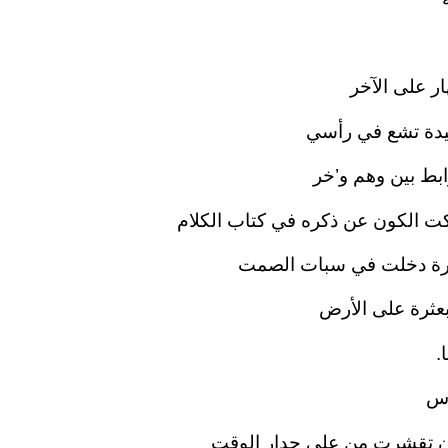
 على الآخر
يدة تشع في رأسي
بط بين وهم و’خر
ت الكون عن ذكره في كتاب الكلام
حارة دخلت في سبات الصمت
عثرة على الأرض
.
أس
ن تقشرت من على جدار الوقت