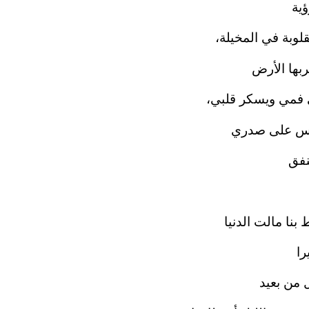
ؤية
لوبة في المخيلة،
بها الأرض
فمي ويسكر قلبي،
دعس على صدري
نفق
بنا مالت الدنيا
را
 من بعيد