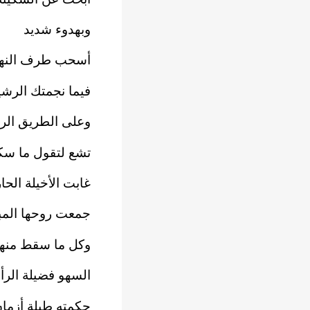
وبهدوء شديد
أسحب طرف النهار
فيما نجمتك الرش
وعلى الطريق الرا
تشع لتقول ما سك
غابت الأخيلة ال
جمعت روحها المب
وكل ما سقط منها
السهو فضيلة الر
حكمته طيلة أزما