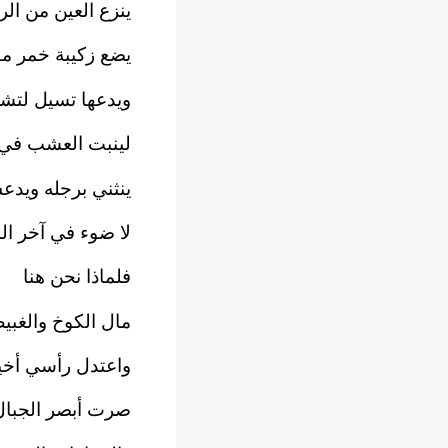
ينزع العين من الر
يضع زكيبة خمر مق
ويدعها تسيل لتشر
لينبت العشب في 
ينثني برجله وي
لا ضوء في آخر ال
فلماذا نحن هنا
مال الكوخ والغبيط 
واعتدل رأسي أخي
صرت أبصر الجبال