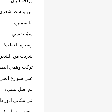
وراحة البال
من يمشط شعري ال
أنا سميرة
سمّ نفسي
وسيرة العطب!
شربت من الشعر و
تركت وهمي الطويل
على شوارع الحي 
لم أصل لشيء
في مكاني أدور د
أبحث عن السكينة