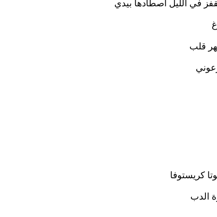
قفز في الليل أصطادها بيدي
غ
هر قلب
رعوني
وتا كريستوفا
 الدب