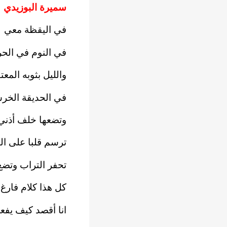
سميرة البوزيدي
في اليقظة معي
في النوم في الحر
والليل بثوبه المعت
في الحديقة الخ
وتضعها خلف أذني
ترسم قلبا على ا
تحفر التراب وتضع
كل هذا كلام فارغ
انا أقصد كيف يفعل