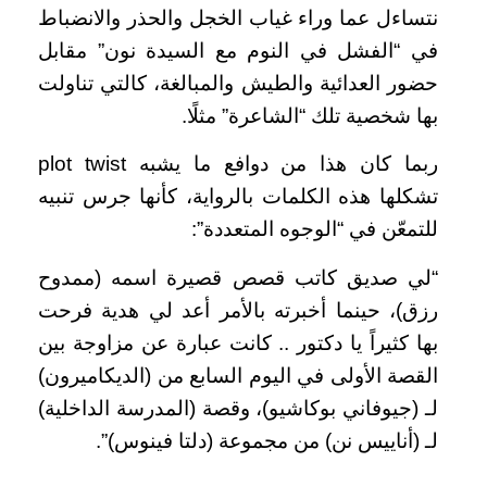
نتساءل عما وراء غياب الخجل والحذر والانضباط
في “الفشل في النوم مع السيدة نون” مقابل
حضور العدائية والطيش والمبالغة، كالتي تناولت
بها شخصية تلك “الشاعرة” مثلًا.
ربما كان هذا من دوافع ما يشبه plot twist
تشكلها هذه الكلمات بالرواية، كأنها جرس تنبيه
للتمعّن في “الوجوه المتعددة”:
“لي صديق كاتب قصص قصيرة اسمه (ممدوح
رزق)، حينما أخبرته بالأمر أعد لي هدية فرحت
بها كثيراً يا دكتور .. كانت عبارة عن مزاوجة بين
القصة الأولى في اليوم السابع من (الديكاميرون)
لـ (جيوفاني بوكاشيو)، وقصة (المدرسة الداخلية)
لـ (أناييس نن) من مجموعة (دلتا فينوس)”.