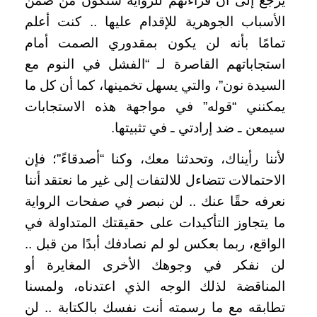
يرجع إلى أن قراءتهم للرواية ستكون من ضمن
الأسباب الجوهرية للإقدام عليها .. كنت أعلم
تمامًا بأنه لن يكون بمقدوري الصمت أمام
استجاباتهم القاصرة لـ “الفشل في النوم مع
السيدة نون”، والتي يسهل تخمينها، كما أن كل ما
يمكنني “قوله” في مواجهة هذه الاستجابات
سيمعن ـ ضد إرادتي ـ في تثبيتها.
لأننا رأيناك، وتحدثنا معك، وكنا “أصدقاءً”؛ فإن
الاحتمالات تتضاءل للالتفات إلى غير ما نعتقد أننا
نعرفه حقًا عنك .. لن نبصر في صفحات الرواية
ما يتجاوز التأكيدات على حقيقتك المتداولة في
الواقع، ربما بعكس لو لم نصادفك أبدًا من قبل ..
لن نفكر في وجوهك الأخرى المغايرة أو
المناقضة لذلك الوجه الذي اعتدناه، ولمسنا
تطابقه مع ما رسمته أنت نفسك بالكتابة .. لن