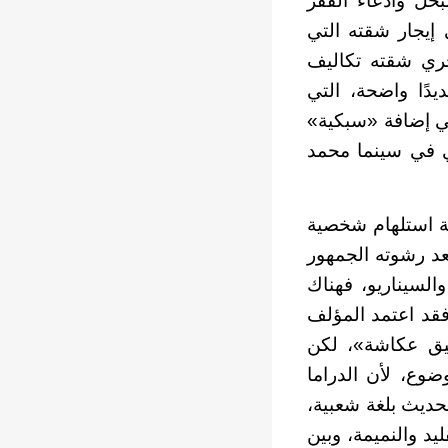
خل وادعاء الفقر
إيجار شقته التي
ري شقته تكاليف
دًا واضحة، التي
 إضافة «سبكية»
ي في سينما محمد
ة استلهام شخصية
عد رشوته الجمهور
السيناريو، فهناك
فقد اعتمد المؤلف
يق عكاشة»، لكن
وع، لأن الدراما
لحديث بلغة شعبية،
د والنميمة، وبين