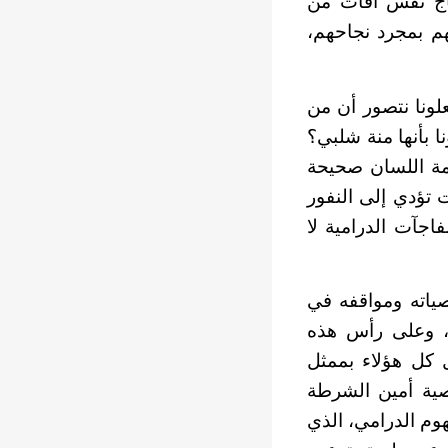
نتاج نفس آفات من
هم بمجرد نجاحهم،
علونا نتصور أن من
ا بأنها منة شلبي؟
ليمة اللسان صحيحة
 تؤدي إلى النفور
اجآت الدرامية لا
اته ومواقفه في
ص، وعلى رأس هذه
 كل هؤلاء بممثل
ية أمين الشرطة
وم الدرامي، الذي