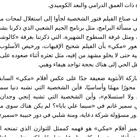
 ذات العمق الدرامي والبعد الكوميدي.
تشف صناع الفيلم فتور الشخصية لجأوا إلى استغلال لمحات م
 مسألة البرامج، مثل برنامج الجيم الشعبي الذي ذكرنا 
 ومثل غرفة السطوح الشهيرة، التي ذكرتنا بغرفة «كالوش
عور «مكي» بأن الفيلم شحيح الإفيهات، ورخيص الأسلوب
ية حتى لا يخلو مشهد من إفيه، مثل تعثره أثناء صعوده على
هل الحي إلى هناك بحجة تواجد هيفاء وهبي.
شاركة الأنثوية ضعيفة جدًا على عكس أفلام «مكي» السابق
 محورًا مهمًا وأساسيًا، فأين الشخصية التي تشبه دنيا س
 ولا استسلام»، وأين الشخصية التي تشبه إنجي وجدان
سمير غانم في «سيما علي بابا»؟ لم يكن هناك سوى م
ور مسؤولة شركة دعاية، ومنة شلبي في دور حبيبة «سمير»
يميز أفلام «مكي» هو فهمه كممثل للتوازن الذي تمنحه ا