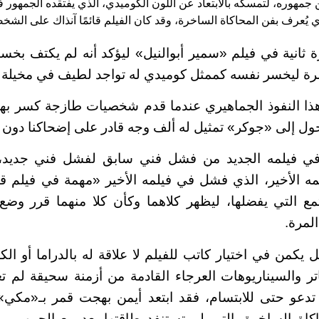
جمهوره، لتمسكه بالابتعاد عن اللون الكوميدي، الذي يفتقده الجمهور ف
 يُعرف بفن المحاكاة الساخرة، وقد كان الفيلم قائمًا آنذاك على الشخص
 ثانية في فيلم «سمير أبوالنيل» ليؤكد أنه لم يكتف بخ
رة ليخسر نفسه كممثل كوميدي له تواجد لطيف في مخيلة ا
 النفوذ الجماهيري عندما قدم شخصيات طازجة كسر بها 
تحول إلى «جوكر» تمثيل له ألف وجه قادر على إضحاكنا دون ا
ي فيلمه الجديد من فشل فني سابق لفشل فني جديد، ت
مه الأخير، الذي فشل في فيلمه الأخير «مهمة في فيلم ق
مع التي يفضلها، ليظهر كلاهما وكأن كلا منهما قرر وضع
المرة.
يكمن في اختيار كاتب للفيلم لا علاقة له بالدراما أو ال
تر والسيناريوهات العرجاء القادمة من أزمنة سحيقة لم تع
 تدعو حتى للابتسام، فقد ابتعد أيمن بهجت قمر بـ«مكي
اكاة الساخرة، التي لم تستنفد طاقتها بعد مع الجمهور،