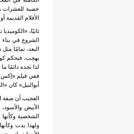
خصبة للعشرات من 
الأفلام القديمة أو
ثانيًا، «الكوميد
الشروع في بناء 
البعد، تمامًا مث
بهجت، فبحكم كونه
لذا نجده دائمًا م
ففي فيلم «إكس لا
أبوالنيل» كان «ال
العجيب أن صفة ال
الأبيض والأسود،
الشخصية وكأنها 
ولهذا بدت وكأنه