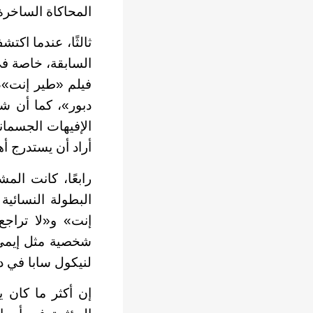
المحاكاة الساخرة
ثالثًا، عندما اك
السابقة، خاصة في
فيلم «طير إنت»،
دبور»، كما أن ش
الإفيهات الجسمان
أراد أن يستدرج أ
رابعًا، كانت الم
البطولة النسائية
إنت» و«لا تراجع
شخصية مثل إيمي 
لنيكول سابا في د
إن أكثر ما كان 