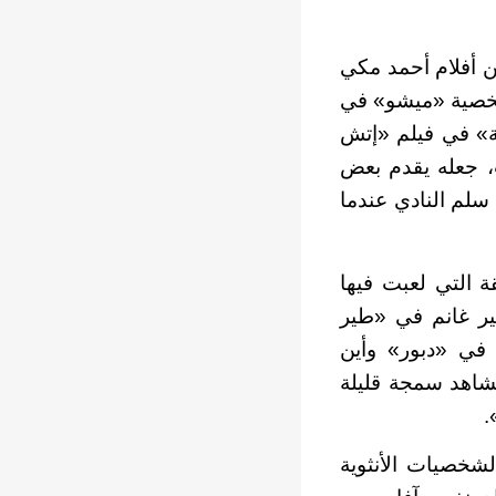
ن أفلام أحمد مكي
بشخصية «ميشو» في
ة» في فيلم «إتش
، جعله يقدم بعض
 سلم النادي عندما
ة التي لعبت فيها
مير غانم في «طير
 في «دبور» وأين
شاهد سمجة قليلة
.
لشخصيات الأنثوية