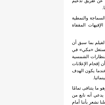
 عن طريق تدعيم
.
لسماجة والنمطية
لإفيهات المقفاة
فيلم بما سبق أن
 يستغل «مكي» في
النظارات الشمسية
 إقحام الإعلانات
ندما يكون الهدف
مائيا.
 ما يتنافى تمامًا
 يدعي أنه نابع من
نا نشعر بأننا أمام