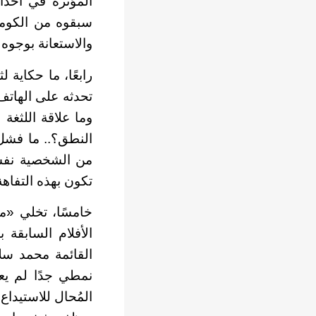
المؤثرة في أحداث
سبقوه من الكوميد
والاستعانة بوجوه 
رابعًا، ما حكاية 
تحدثه على الهاتف 
وما علاقة اللثغة
النطق؟.. ما فشل 
من الشخصية نفسها
تكون بهذه التفاه
خامسًا، تخلي «
الأفلام السابقة
القائمة محمد سل
نمطي جدًا لم ي
المُحال للاستيدا