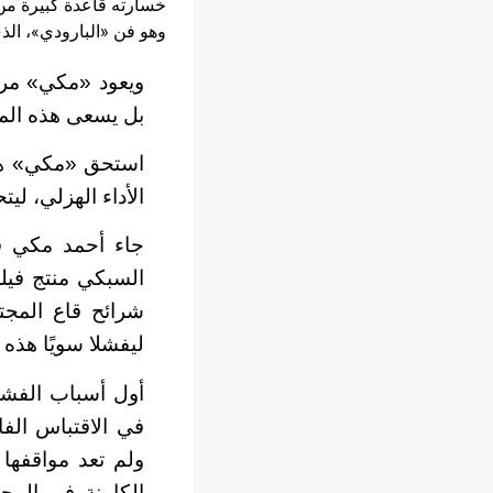
خسارته قاعدة كبيرة من 
وهو فن «البارودي»، الذي
ويعود «مكي» مرة
بل يسعى هذه الم
استحق «مكي» هذا
الأداء الهزلي، لي
جاء أحمد مكي ف
السبكي منتج فيل
شرائح قاع المجت
ليفشلا سويًا هذه 
أول أسباب الفشل 
في الاقتباس الفا
ولم تعد مواقفها
الكامنة في المح