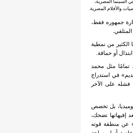
ي السينما المصرية،
يات والأفلام المصرية.
سارة جمهوره فقط،
لمتلقي.
الكثير من نمطية
بتذال أو حماقة.
مامًا مثل محمد
ديم» في استدراج
 فشله على الآخر
كوميديا، بل تخصص
د إفيهاتها تضحك،
» عن منطقة قوته
 خاصة أنها مساحة