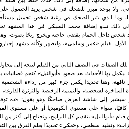
زءا من سماتها، إضافة إلى ذلك هناك خلط بين صفة الب
عي، ولا يوجد مبرر للضحك في شخص يريد الحصول على 
ا، وما الذي يثير الضحك في رغبة شخص تحميل مستأج
إلى ذلك تبدو إضافة محمد السبكي في هذا المشهد تحدي
شخص داخل الحمام يقضي حاجته ويخرج ريحًا بصوت، وهي
ء الأول لفيلم «عمر وسلمى»، وليظهر وكأنه مشهد إجبار
لك الصفات في النصف الثاني من الفيلم ليتجه إلى محاول
ة ليكمل بها الأحداث بعد صعود «أبوالنيل» كنجم فضائيات ب
تافهة، وهنا تحديدًا يكمن جزء كبير من رداءة الشخصية و
ة الساخرة لشخصية، والنميمة الرخيصة والثرثرة الفارغة، 
 سيشير إلى شاشة العرض ضاحكًا وهو يقول: «ده توف
افيًا، سواء على مستوى الكوميديا أو على مستوى الموض
 قيام «أبوالنيل» بتقديم كل البرامج، وتحتاج إلى أكثر من ا
ت» وتقليد سطحي، و«مكي» تحديدًا يعلم الفرق بين التقلي