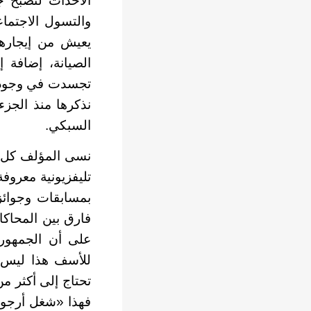
الأحداث لتصبح ج
والتسول الاجتما
يعيش من إيجاره
الصيانة، إضافة 
تجسدت في وجود 
نذكرها منذ الجز
السبكي.
نسى المؤلف كل ت
تليفزيونية معروف
بمسابقات وجوائز 
فارق بين المحاكا
على أن الجمهور
للأسف هذا ليس ك
تحتاج إلى أكثر من
فهذا «شغل أرجوزا