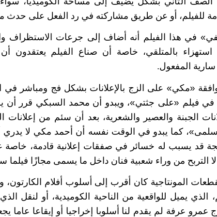
صف الثاني بشكل يضيف إلى مساحة الكوميديا، سواء
امة للفيلم، أو عن طريق مشاركته في رد الفعل على حدث ما
ي» في هذا الفيلم أنه أضاف إلى جرعات الاستظراف وا
 استهزاء بالمتلقي، خاصة أن صناع الفيلم يعتقدون أن ا
 سارية المفعول.
افقة «مكي» على الزج بالإعلانات بشكل فج ومباشر في ال
في فيلم «على جثتي»، ويبدو أن محمد السبكي قرر أن
نات الجبنة والعصير والشعرية، بعد أن سئم من إعلانات 
لمى»، كما يبدو في الوقت نفسه أن أحمد مكي لا يدري أن
فجة قد يسبب له خسائر في صفقات إعلانية قادمة، خاصة ع
ا التربح من وراء شعبية فنان داخل ما يسمى مجازًا فيلما سين
طعات المونتاجية كان أقرب إلى أسلوب أفلام الكارتون، وهو
 الذي يميل للواقعية من الناحية الكوميدية، أو لنقل الذي
ج عمرو عرفة لم يقدم لنا أسلوبا إخراجيا أو إيقاعا عاما يجعل