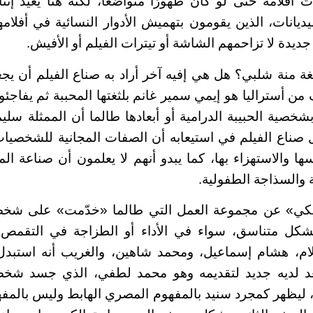
 أفلامه حتى لو كان ظهورًا متواضعًا، لكنه هنا يعيد إ
يانات، الذين يقومون بتهميش الأدوار النسائية في أفلام
جديدة لا تزاحمهم الشاشة أو تيترات الفيلم أو الأفيش.
لثغة منة شلبي؟ هل هي إفيه آخر أراد به صناع الفيلم أن يج
من أستراليا هو إيمي سمير غانم بلثغتها المحببة ثم يفاجئون
 بشخصية الحبيبة الدرامية أو أبعادها طالما أن الممثلة س
صناع الفيلم في استيعابه أن الصفات المجانية للشخصيات
 والاستهزاء بها، كما يبدو أنهم لا يعلمون أن صناعة المف
ة والسذاجة الطفولية.
مكي» عن مجموعة العمل التي طالما «خدّمت» على شخصي
 بشكل متناسق، سواء في الأداء أو الطزاجة في التقم
ام، هشام إسماعيل، ومحمد شاهين، والغريب أنه استبدل
عد لديه جديد لتقديمه وهو محمد لطفي، الذي جسد شخص
ع، ليظهر كمجرد سنيد بالمفهوم المصري الهابط وليس بالمفه