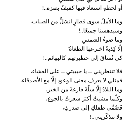
أو لحظةٍ استعاد فيها كفيفٌ بصرَه..!
وما الأملُ سوى قطارٍ انسَلَّ من الضباب،
وسيدهسنا جميعًا..!
وما ضوءُ الشمسِ
إلّا كِذبةً اخترعها الطغاةُ؛
كي نُساقَ إلى حظيرتهم كالبهائم..!
فلا تنتظريني ــ يا حبيبتي ــ على العشاء،
فمثلي لا يعرف معنى الوعود إلّا مع الأصدقاء،
وما البلادُ إلّا سلّةً فارغةً من الخبز،
وكلّما مشيتُ أكثرَ شعرتُ بالجوع،
فَضُمِّي طفلكِ إلى صدركِ،
ولا تتذكّريني..!