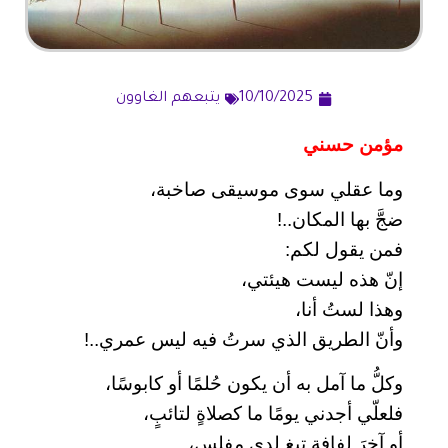
10/10/2025
يتبعهم الغاوون
مؤمن حسني
وما عقلي سوى موسيقى صاخبة،
ضجَّ بها المكان..!
فمن يقول لكم:
إنّ هذه ليست هيئتي،
وهذا لستُ أنا،
وأنّ الطريق الذي سرتُ فيه ليس عمري..!
وكلُّ ما آمل به أن يكون حُلمًا أو كابوسًا،
فلعلّي أجدني يومًا ما كصلاةٍ لتائبٍ،
أو آخرَ لفافةِ تبغٍ لدى مفلسٍ،