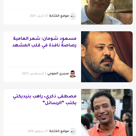
موقع الكتابة
25 أبريل 2025
مسعود شومان: شعر العامية
رصاصةٌ نافذة في قلب المشهد
الشعري الراكد.. والدراما
التليفزيونية تحتاج إلي وجوه
مكشوفة
صبري الموجي
1 أغسطس 2023
مصطفى ذكري، راهب بنيديكتي
يكتب “الرسائل”
موقع الكتابة
27 سبتمبر 2014