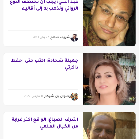
عبد النبي: يجب أن نختطف النوع
الروائي ونذهب به إلى أقاليم
جديدة
شريف صالح
27 يناير 2013
جميلة شحادة: أكتب حتى أحفظ
ذاكرتي
رضوان بن شيكار
8 مارس 2022
أشرف الصباغ: الواقع أكثر غرابة
من الخيال العلمي