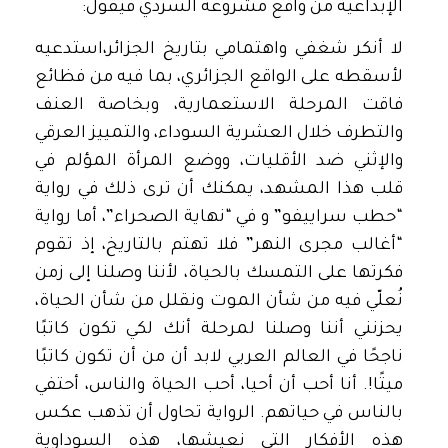
الإبداعية من واقع مشروعه السردي فيقول:
لا أنكر شغفي واهتمامي بتاريخ الجزائر،استدعيه
لأسقطه على الواقع الجزائري، بما فيه من فظائع
فاقت المرحلة الاستعمارية، وبخاصة العنف
والتطرف خلال العشرية السوداء، والتمييز العرقي
والإثني ضد الأقليات، ووضع المرأة المؤلم في
قلب هذا المشهد، يمكنك أن ترى ذلك في رواية
“حطب سراييفو” و في “نهاية الصحراء”، أما رواية
“أغالب مجرى النهر” فلا تهتم بالتاريخ، إذ تقوم
فكرتها على التمسك بالحياة، لأننا وصلنا إلى زمن
نُعلّي فيه من شأن الموت ونقلل من شأن الحياة،
يحزنني أننا وصلنا لمرحلة أنك لكي تكون كاتبًا
ناجحًا في العالم العربي لابد أن من أن تكون كاتبًا
ميتًا!. أنا أحب أن أحيا، أحب الحياة والناس، أحتفي
بالناس في حياتهم. الرواية تحاول أن تذهب عكس
هذه الأفكار التي نعيشها، هذه السوداوية