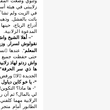
زلايبتى في هيئة ﺃس
في الزيت ولم تشاٴ 
بائت بالفشل. وذهبت
ﺃدراج الرياح، حينه
المدعوة
الزلابية
.
“
– ﺃهلا الشيخ واش
نقولوش لسرار
.
وزي
المعلم
“. عندها ٳنس
حتى حفظت جميع حركا
واش زدتو لهاذ زلاب
ها ذي سر الحرفة”
الجديدة ٳلاﱠ ورفض.
“- يا خو كاين دياول
“- ها ماذا؟ التكوي
لي بالمال؟ ثم ﺃن 
الزلابية مهما كلفن
الطابور ﺃمام متجر 