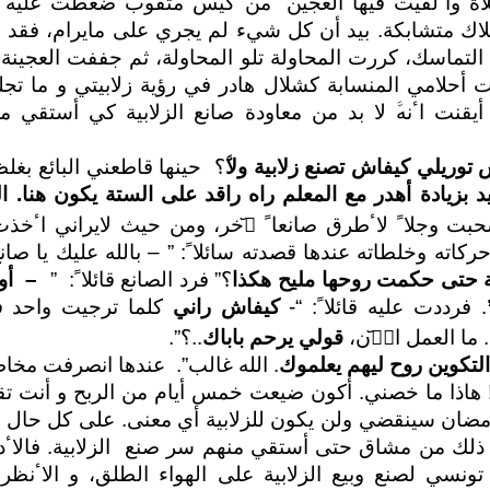
ولتوي وضعت المقلاة واٴلقيت فيها العجين٬ من كيس مثقوب
لاك متشابكة. بيد ﺃن كل شيء لم يجري على مايرام، فقد س
التماسك، كررت المحاولة تلو المحاولة، ثم جففت العجينة 
 ﺃحلامي المنسابة كشلال هادر في رؤية زلابيتي و ما تجلب
ا ﺃيقنت اٴنهﱠ لا بد من معاودة صانع الزلابية كي ﺃستقي 
 توريلي كيفاش تصنع زلابية ولاﱠ
؟ حينها قاطعني البائع بغ
د بزيادة ﺃهدر مع
المعلم
راه راقد على الستة يكون هنا. ا
حبت وجلاﹰ لاٴطرق صانعاﹰ ا᷃خر، ومن حيث لايراني اٴخ
ته وخلطاته عندها قصدته سائلاﹰ: ” – بالله عليك يا صانع
ية حتى حكمت روحها مليح هكذا
؟” فرد الصانع قائلاﹰ: ”
– ﺃوا
. فرددت عليه قائلاﹰ: “-
كيفاش راني
كلما ترجيت واحد ف
 ما العمل الا᷃ن،
قولي يرحم باباك
..؟”.
 التكوين روح ليهم يعلموك
. الله غالب”. عندها انصرفت مخ
ن! هاذا ما خصني. ﺃكون ضيعت خمس ﺃيام من الربح و ﺃنت تق
رمضان سينقضي ولن يكون للزلابية ﺃي معنى. على كل حال 
ي ذلك من مشاق حتى ﺃستقي منهم سر صنع الزلابية. فالاٴ
تونسي لصنع وبيع الزلابية على الهواء الطلق، و الاٴنظر 