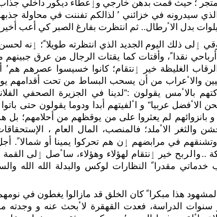
متجر
؛
حيث قمت بدهن خارجي وٳعطاء ديكور داخلي جذاب 
ذي سيدرونه في خزائني ٬
لذالكم تفننت في محاولة جذبهم 
وات بدل الاٴرطال.. ثم انتظرت بفارغ الصبر كي ﺃعب ﺃخيراﹰ
 ٳلى ذلك اليوم الجديد الذي انتظرته طويلاﹰ؛ ٳنه ل
 ﺃرباحي نقداﹰ، وﺃقتات كما يقتات الرجال من عرق جبينهم 
البطون
يين والاٴعراب من ﺃن يسحب البساط من تحت ﺃقدامهم يو
تركتهم بالاٴمس يقولون :”لدينا في الجزيرة الصحفي الفلان
حن الاٴفضل عربيا” و اٴلفيتهم ﺃبدا ودوما يقولون حتى باتوا
و بانزوائهم لم يعثروا على من يوقظهم من ﺃحلامهم؛ بل 
ن والثغر الاٴملد؛ فالمنصب، المال العام ، اﻹستحقاقا
وتشنقهم في مرابضهم ٳن هم تحركوا يمينا ﺃو شمالاﹰ. ﺃ
ة ..
والربح
خير ٳنتقام لهؤلاء وهؤلاء، ساٴصل ٳلى القمة 
خدماتي مقدراﹰ النظارات لوكس والبدلة الله الله والس
شهود هذا مبكراﹰ كان الخلق قد مازالوا يغطون في نومهم
نوات الدراسة، فعدت القهقرة لاٴبحث عنه و وجدته مازا