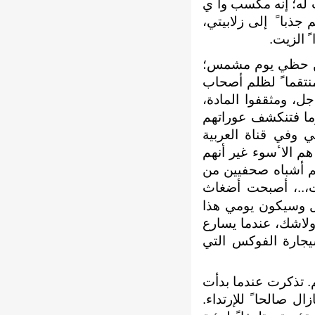
له؛ إنه مكسب واٴي
جذباﹰ إلى زلابيتي،
 الزيت.
حسن حظي يوم مشمس؛
منتقماﹰ لظلم ﺃصحاب
 المنتفخة والرقاب الغليظة خير ٳنتقام؛ كانوا خسيسوا عصرهم هم٬ ﺃجل، ومثقفوا المادة،
ما فتنكشف عوراتهم
ي وفي قناة العربية
 هم الاٴسوء غير ﺃنهم
هم ﺃشباه صحفيين من
ت،..، ﺃصبحت ﺃضغاث
جل وسيكون يومي هذا
ولاشك، عندما يسارع
يجارة الفوكس التي
. تذكرت عندما بدﺃت
ل صالحاﹰ للإرتداء.