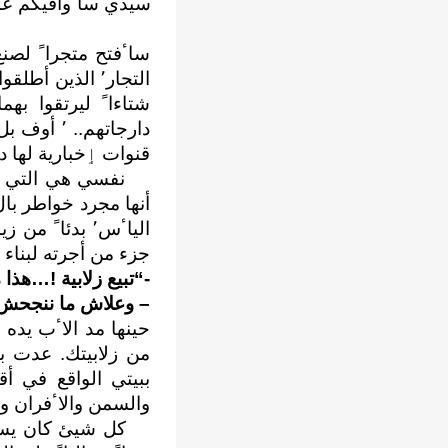
سيدي ساٴوافيكم عما
ساٴفتح
متجراﹰ لصنع
التجار٬ الذين 
شتاءاﹰ ليرتقوا به
دارجاتهم.
قنوات ٳخبارية لها د
ﺃنها مجرد خواطر بال
الياٴس٬
بدئاﹰ من ز
جزء من ﺃجرته لبناء 
-“تبيع زلابية !…هذا
–
وعلاش ما ننجحش ي
حينها مد الاٴب يده
من زلابيتك. عدت بال
ببيتي الواقع في ﺃ
والسمن والاٴفران وا
كل شيئ كان يسير ك