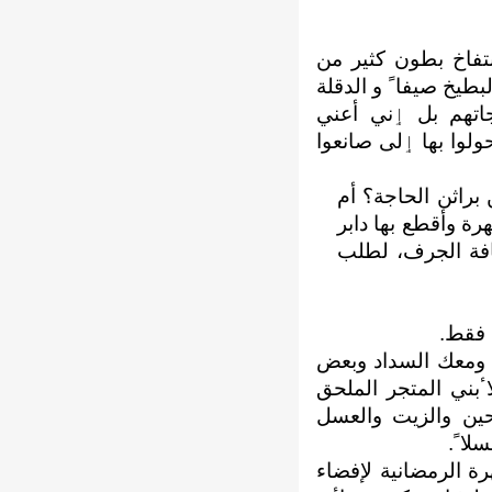
نتفاخ بطون كثير من
البطيخ صيفاﹰ و الدقلة
جاتهم بل ٳني ﺃعني
ي تحولوا بها ٳلى صانعوا
لتي ستنتشلني من براثن الحاجة؟ ﺃم
ة وﺃقطع بها دابر
افة الجرف، لطلب
 فقط.
ﱠ ومعك السداد وبعض
اٴبني المتجر الملحق
حين والزيت والعسل
سلاﹰ.
ة الرمضانية ﻹفضاء