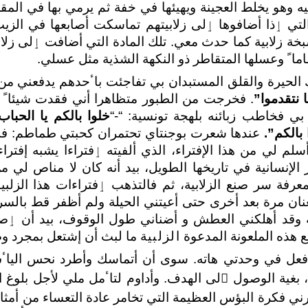
ه وهو يخلط العجينة ويهيئها في خفة ثم يرمي بها في المق
 التي ٳذا ﺃضافوها ٳلى زلابيتهم تماسكت ﺃصابعها في ا
خة زلابية كما حدث معي. تلك المادة التي ﺃضافت ٳلى زلابي
ماﹰ وعسلها المتقاطر ذو النكهة الشذية مثل عسلي.
لحيرة والقلق المستبدان بي تفاجئت باٴحدهم يدفعني من 
نا نتقدموا”
. فخرجت من الطبور متظاهرا ﺃني فقدت شيئاﹰ م
بي فخاطب زبائنه بلهجة تونسية: “-“
خلوا بالكم يا الحب
بالكم”.
عندها شعرت بوجنتاي تحتمران كحبتي طماطم: فل
سلم لي من هذا اﻹفتراء، الذي ﺃلفيته ٳفتراءا يشبه إفتراء
رفة سر صنع الزلابية، ثم فالتذهب ٳفتراءات هذا الزلبي
ان مرة بعد ﺃخرى حتى ﺃعيتني الحيلة ولم ﺃظفر قط بالسر
حة وقد ﺃهلكني العطش و ﺃضناني طول الوقوف، بيد ﺃن ٳص
ع هذه الملعونة المدعوة
الزلبية
ما لبث ﺃن إشتعل بمجرد و
في وحدتي هاته. سوى ﺃن ﺃتماسك وﺃطرد نحس الياٴ
بغية الوصول ٳلى الهدف. وﺃداوم لتاٴمل ملي ﻷجل بلوغ 
رني فكرة البؤس العظيمة التي تخامر عادة التعساء من ﺃمث