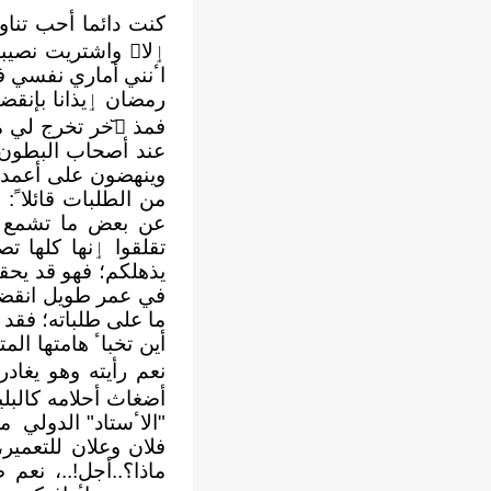
كنت دائما ﺃحب تناول
ٳلاﱠ واشتريت نصيبا
اٴنني ﺃماري نفسي في
رمضان ٳيذانا بإنق
فمذ ا᷃خر تخرج لي م
عند ﺃصحاب البطون 
وينهضون على ﺃعمدة 
من الطلبات قائلاﹰ:
عن بعض ما تشمع لي 
تقلقوا ٳنها كلها ت
يذهلكم؛ فهو قد يحق
في عمر طويل انقضى
ما على طلباته؛ فقد 
نعم رﺃيته
وهو يغادر
ﺃضغاث ﺃحلامه كالبل
"الاٴستاد" الدولي م
فلان وعلان للتعمير