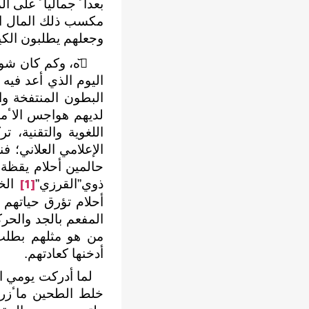
بعداﹰ جمالياﹰ على ال
مكسب ذلك المال ال
وجعلهم يطلبون الكيل
ا᷃ه، وكم كان شوقي
اليوم الذي ﺃعد فيه
لديهم هواجس الاٴم
اللغوية والتقنية، 
اﻹعلامي العلاني؛ فن
حالمين ﺃحلام يقظة 
ذوي”القرزي”
الخش
[1]
ﺃحلام تؤرق حياتهم 
المفعم بالجد والحرك
من هو مثلهم بطلب 
ﺃدخنها كعادتهم.
لما ﺃدركت يومي الم
خلط الطحين ماٴزر س