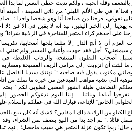
 بالضعف وقلة الحيلة ، ولكم ندبت حظي التعس لما بدﺃ الع
يومها رجلا ا᷃خر طلع فجاٴة٬ في طي الألم الليلي٬ من ذاتي 
على تفوقي، فرحنا من صباحنا ﺃنا وهو شخصا واحدا ؛
صلداﹰ
 يهدينا ٳلى الخبر اليقين، بيد ﺃنه لا يقين في الاٴفق ؛لا
حنا على ﺃحدهم كراء المتجر للمتاجرة في الزلابية شراءاﹰ وبي
عزم ﺃن لا ﺃلج الدار ٳلاﱠ مثلما يلجها ﺃصحابها، تكريساﹰ 
من سيمنعني؟ ﺃجل فقد جهدت وﺃعياني المسير ولم تغنني ال
يل ﺃصحاب البطون المنتفخة والرقاب الغليظة في ٳ
 ما لبثت ﺃن انزويت ٳلى مرامي الريف الفسيحة ومضاربه 
صلني مكتوب يقول فيه صاحبه :” نهنئك سيدنا الفاضل على
وهبة التي تشبه مواهب المبدعين من خيرة ما نملك من ﺃقلا
ملكم التضامني طيلة الشهر الفضيل فطوبى لكم ؛ بعتم ح
رحوا ﺃبناءنا وبناتنا… ٳننا اليوم ندعوكم للحضور ٳلى
حلواتي الخاص” للإذاعة، فبارك الله في عملكم والسلام علي
ع الكيلو من الزلابية ذلك المفلس؟ لاشك ﺃنه كان يبيع بالخسار
مل قائلا :
“
لم ﺃجد بدا من البيع بنصف ثمن الشراء، وقد
 حال! ربما تكون عزلة المتجر هي سبب ماحصل؛ ٳنهم تداف