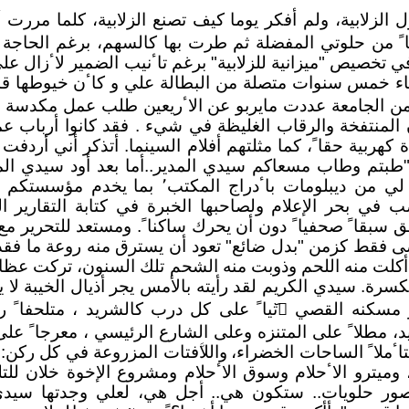
 الزلابية، ولم ﺃفكر يوما كيف تصنع الزلابية، كلما مررت ﺃم
ﹰ من حلوتي المفضلة ثم طرت بها كالسهم، برغم الحاجة و
 تخصيص "ميزانية للزلابية" برغم تاٴنيب الضمير لاٴزال عل
ضاء خمس سنوات متصلة من البطالة علي و كاٴن خيوطها ق
ن الجامعة عددت مايربو عن الاٴريعين طلب عمل مكدسة ؛ 
المنتفخة والرقاب الغليظة في شيء . فقد كانوا ﺃرباب 
كهربية حقاﹰ، كما مثلتهم ﺃفلام السينما. ﺃتذكر ﺃني ﺃرد
 "طبتم وطاب مسعاكم سيدي المدير..ﺃما بعد ﺃود سيدي الم
من ديبلومات باٴدراج المكتب٬ بما
يخدم مؤسستكم اﻹع
صب في بحر اﻹعلام ولصاحبها الخبرة في كتابة التقارير ال
ق سبقاﹰ صحفياﹰ دون ﺃن يحرك ساكناﹰ. ومستعد للتحرير مع
 فقط كزمن "بدل ضائع" تعود ﺃن يسترق منه روعة ما فقد
ﺃكلت منه اللحم وذوبت منه الشحم تلك السنون، تركت عظامه
 مسكنه القصي ا᷃تياﹰ على كل درب كالشريد ، متلحفاﹰ رد
يد، مطلاﹰ على المتنزه وعلى الشارع الرئيسي ، معرجاﹰ عل
تاٴملاﹰ الساحات الخضراء،
واللاﱠفتات المزروعة في كل ركن:
، وميترو الاٴحلام وسوق الاٴحلام ومشروع اﻹخوة خلان للت