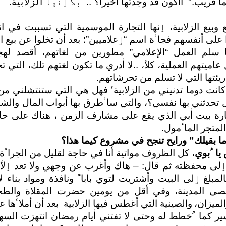
 قريب." ﺃﺃكون قد وجدتها ﺃخيرا؟ﹰ
..
بلا ٳنها
الزلابية
.
 وبيع الزلابية، ٳنها التجارة الموسمية التي تسببت في ا
ﺃطلقوا على ﺃنفسهم فجاٴة اسم “ٳعلاميين”؛ بعد ﺃن تخلوا عن بيع 
ما سلم العمل “اﻹعلامي” مطورين من لغاتهم، ﺃقصد له
. ٬ ﺃوف بل عاميتهم العملية، كلاﱠ، ..لا ﺃدري ما تكون لغتهم تلك، الت
ريئتها التي لا تسلم من تحرشاتهم.
نفسي هي التي كانت دوما تدنيني من الزلابية٬ فهل هي ا
 تحدثني بها نفسي؟، والتي ساٴطرق بها ﺃبواب المال والشهر
يارة بيت ﺃبي الذي يقع على مشارف الزمن ، هناك على ح
المتجر الماٴمول.
 ما بقيلك” ورايح تنجح في مشروع كيما هذا؟
ا ﹸبوي
، كل الظروف مواتية ﺃنا في حاجة لقليل من الجراٴة
 ٳلى محفظته ثم قال: – هاك وﺃغرب عن وجهي ولا تعد ٳلا
مبلغ ٳلى البيت وﺃشتريت لتوي باباﹰ ونافذة ومواد بناء ل
قصى المدينة، وفي ﺃقل من يومين حضرت المقلاة والط
لميزان،
والصينية التي ﺃغطس فيها الزلابية بعد ﺃن ﺃملاٴها ع
ما ﹸخطط له وحتى لا تفتني ﺃيام رمضان انتهزت السهر