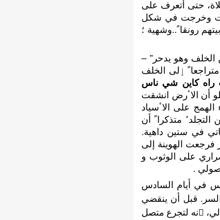
لاة، حتى ﺃتعرف على
لزيت وخرجت في شكل
تهم رونقاﹰ..وشهية ؛
الخلف وهو يدحر” –
تراجعاﹰ
ٳلى الخلف
اب راه كاين شي ناس
و ﺃن الاٴرض انشقت
 الهمج على الاٴسياد
والطغمة على ﺃحرار اﻹنسانية في تاريخها الطويل، بيد ﺃنه كان لا مناص لي من التجلد٬ متذكراﹰ ﺃن
اتي في ستين داهية.
 فرجعت الهوينة إلى
راري على الوثوب و
صولي .
س في ﺃيام السادس
السر. قبل ﺃن ينقضي
الي، ٳنه لتجرع متصل