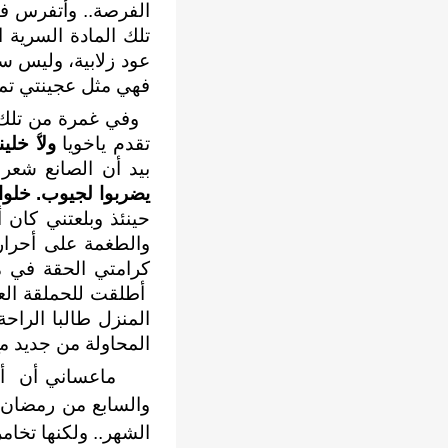
الفرصة.. وﺃتفرس في
تلك المادة السرية
عود زلابية، وليس سب
فهي مثل عجينتي تما
وفي غمرة من تلك ا
تقدم ياخويا
ولاﱠ خلي
بيد ﺃن الصانع شعر 
يضربوا لجيوب. خلوا 
حينئذ وبلعتني كان ﺃ
كرامتي الحقة في مع
ﺃطلقت للحملقة العن
المنزل طالبا الرا
المحاولة من جديد م
ماعساني ﺃن ﺃفعل 
والسابع من رمضان، 
الشهر.. ولكنها تخام