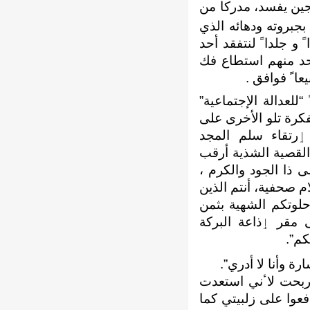
جين يفسد، مدركا من
العميقة ، ﺃلفيته ﺃنا بجبروته ودهائه الذي
 و جلداﹰ لنتفقد ﺃحد
 ﺃحد منهم استطاع فك
عاﹰ فوافق .
“للعدالة اﻹجتماعية”
فكرة تلو اﻷخرى على
رتقاء سلم المجد
القصية الشذية ﺃرقب
 ذا الجود والكرم ،
م صحفية، ﺃنتم الذين
لوتكم الشهية بثمن
 مقر ٳذاعة البركة
كم”.
ة وﺃنا لا ﺃدري”.
 ربحت لاٴني استعدت
عوا على زلبيتي كما