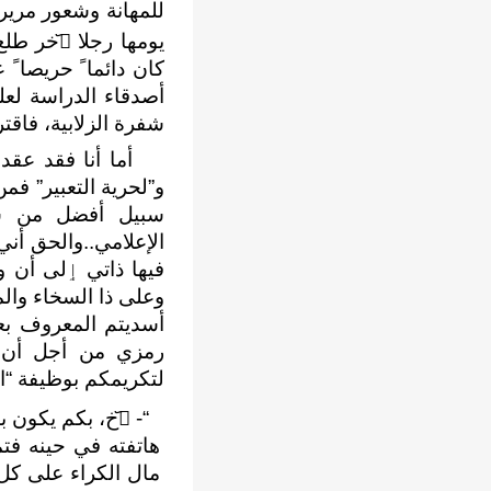
للمهانة وشعور مرير
كان دائماﹰ حريصاﹰ 
ﺃصدقاء الدراسة لعله
شفرة الزلابية، فاقتر
ﺃما ﺃنا فقد عقدت ال
و”لحرية التعبير” ف
سبيل ﺃفضل من سب
اﻹعلامي..والحق ﺃني
فيها ذاتي ٳلى ﺃن و
وعلى ذا السخاء والم
ﺃسديتم المعروف بع
رمزي من ﺃجل ﺃن تف
لتكريمكم بوظيفة “ال
“- ا᷃خ، بكم يكون با
هاتفته في حينه فتمل
مال الكراء على كل