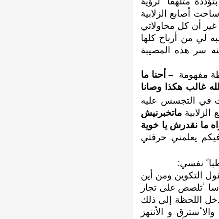
 ضغطت عليه بتؤددة متلهفاﹰ لرؤية
احت ﺃصابع الزلابية
غير ﺃن كل محاولاتي
ه لي من ﺃرباح كلها
منه سر هذه المصيبة
لظة مفهومة
– ﺃحنا ما
لله غالب هكذا وصانا
ذت في التجسس عليه
 الزلابية
ماتخبرنيش
ه ما نقدرش يا خوية
يكم يعلمني حرفتي
اطباﹰ نفسي:
ول التكوين ومن ﺃين
سا ٴتلصص على تجار
دخل اللحظة إلى ذلك
والاٴسترق و اﻷنتهز