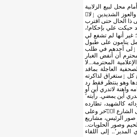
ام محل لبيع الزلابية
العوز الشديدين ٳلاﱠ
ى ذا الحال حتى اقترب
د حيكت علي بإحكام!،
غير ﺃنها لم تشفع لي
عمل ينامون على طبول
فت ٳلى ﺃحدهم في طلب
حترم ﺃن ﺃنفض الغبار
لامية المحترمة...لا
صحفية العاجلة بماقد
 كل ٳستغراق لذاكرته
ها وهو ينتظر فقط رد
 واهنة لاتدري ﺃين ﺃو
ﺃين تخباٴ هامتها المتكسرة. سيدي الكريم لقد رﺃيته باﻷمس يجر ﺃذيال الخيبة لا يدري ﺃين يمضي. رﺃيته٬
ائه كالشهيد، تطارده
ى الشارع الا᷃خر وعلى
 صور الرئيس، مشاريع
لحيم وصور
الحلويات..
ماذا؟..ﺃجل!..، نعم صور حلويات.. ستكون هي.. ﺃجل هي، لعلي وجدتها سيدي المدير٬.. إلى اللقاء