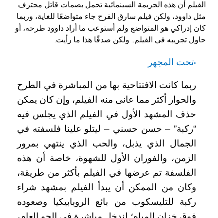
الفيلم أن هذه الجريمة السينمائية تحمل بصمات قاتل محترف
مثل داوود، ولكن فيلم سارق الفرح جاء متواضعًا للغاية، وربما
كان إدراكي هو المتواضع ولم أستوعب ما أراد داوود طرحه، أو
حاول تجريبه في الفيلم.. ولكن صدقًا هذا ما رأيت.
تحت المجهر
•
ربما كانت الافتتاحية بها من المباشرة في الطرح
والحوار أكثر مما عانى منه الفيلم، وإن كان يمكن
حذف المشهد الأول في الفيلم الذي يجلس فيه
“ركبة” – حسن حسني – ليتلو علينا فلسفته في
الجمال الذي يذبل، والحب الذي ينتهي بمرور
الزمن، والفوران الأول للشهوة، خاصة أن هذه
الفلسفة تم عرضها في الفيلم بأكثر من طريقة،
وكان من الممكن أن يبدأ الفيلم بمشهد شراء
ركبة للتليسكوب من بائع الروبابيكيا وصعوده
فوق خزان المياه؛ لندخل مباشرة في الجو العام،