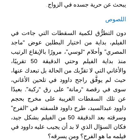
يبحث عن حرية جسده في الزواج
.
اللصوص
دون التطرُّق لكمية السقطات التي جاءت في
الفيلم، بداية من اختيار البطلين عوض “ماجد
المصري” وأحلام “لوسي”، مرورًا بالإيقاع الرتيب
منذ بداية الفيلم وحتي الدقيقة 50 تقريبًا،
والأغاني التي لا تقرِّبك من الحالة بل تبعدك عنها،
حيث لم يوفَّق راجح داوود في تلحين الأغاني،
سوى في رقصة “رمانة” على رق “ركبة”. بعيدًا
عن تلك السقطات الغريبة على مخرج بحجم
داوود عبدالسيد، طرح داوود فلسفته في “الفرح”
وسرقته بعد الدقيقة 50 من الفيلم بشكل جيد،
فكان السؤال الذي لا بد أن يجيب عليه داوود في
فيلمه ما هو الفرح؟ ومن يسرقه؟