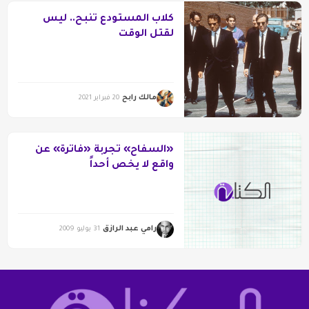
كلاب المستودع تنبح.. ليس
لقتل الوقت
مالك رابح
20 فبراير 2021
«السفاح» تجربة «فاترة» عن
واقع لا يخص أحداً
رامي عبد الرازق
31 يوليو 2009