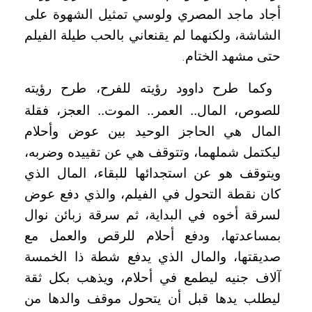
أجاد ماجد المصري ولوسي تمثيل الشهوة على
الشاشة، ولكنهما لم يقنعاني بالحب طيلة الفيلم
حتى مشهد الختام
.
وكما طرح داوود رؤيته للفرح، طرح رؤيته
للصوص، المال.. العمر.. الموت.. العجز، فقلة
المال هي الحاجز الوحيد بين عوض وأحلام
ليكتمل شملهما، وتتوقف هي عن تقييده وضربه،
ويتوقف هو عن استجدائها للبقاء، المال الذي
كان نقطة التحول في الفيلم، والذي دفع عوض
لسرقة أخوه في البداية، ثم سرقة زبائن نوال
بمساعدتها، ودفع أحلام للرقص والعمل مع
صديقتها، والمال الذي يدفع شطة ذا الخمسة
آلاف جنيه ليطمع في أحلام، ويذهب بكل ثقة
ليطلب يدها قبل أن يتحول موقف والدها من