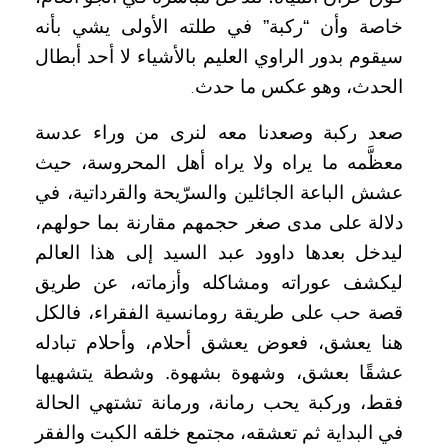
خاصة وأن “ركبة” في طلته الأولى يشي بأنه
سيقوم بدور الراوي العليم بالأشياء لا أحد أبطال
الحدث، وهو عكس ما حدث
.
صعد ركبة وصعدنا معه لنرى من وراء عدسة
معظَّمه ما يراه ولا يراه أهل المحروسة، حيث
عشش الباعة الجائلين والسرّيحة والقرداتية، في
دلالة على مدى صغر حجمهم مقارنة بما حولهم،
ليدخل بعدها داوود عبد السيد إلى هذا العالم
ليكشف عوراته ومشاكله وأزماته، عن طريق
قصة حب على طريقة رومانسية الفقراء، فالكل
هنا يعشق، فعوض يعشق أحلام، وأحلام تبادله
عشقًا بعشق، وشهوة بشهوة. وشطة يتشهيها
فقط، وركبة يحب رمانة، ورمانة تشتهي الحالة
في البداية ثم تعشقه، مجتمع خلقه الكبت والفقر