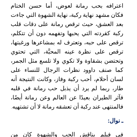
اعترافه بحب رمانة لعوض، أما حسن الختام
فكان مشهد نهاية ركبة، نهاية الشهوة التي جاءت
بعد العشق، حيث ترقص رمانة على دقات قلب
ركبة كقردته التي يحبها وتفهمه دون أن تتكلم،
ترقص على حبه، وتعترف له بمشاعرها ورغبتها،
ترقص على نظرة عينه المحبَّة، التي تحتوي
وتحتضن بشقاوة ولا تكوي ولا تلسع مثل الجمر،
كما صنف داوود نظرات الرجال للنساء على
لسان أحلام، أحب ركبة وفاز، وكانت النتيجة أنه
طار، ربما لم يرد أن يذبل حب رمانة في قلبه
فآثر الطيران بعيدًا عن العالم وعن رمانة أيضًا،
فالمنتهى عند ركبة أن تعشقه رمانة لا أن تشتهيه
.
ـ نوال:
في فيلم يناقش الحب والشهوة كان من