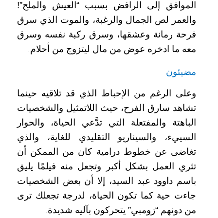
الموافق إلى الرافض بسبب “العيش والملح”!
والعمر لص الجمال والرغبة، والموت الذي سرق
فرحة رمانة وعشقها، وسرق ركبة نفسه وسرق
معه ما ادخره عوض من مال ليتزوج من أحلام
.
مضيئون
وعلى الرغم من الإحباط الذي قد تلاقيه حينما
تشاهد سارق الفرح، حيث اللاتمثيل والشخصيات
الباهتة والمفتعلة التي تدَّعي الحياة، والحوار
السييء، والسيناريو التقليدي للغاية، والذي
تغاضى عن خطوط درامية كان من الممكن أن
تثري العمل بشكل أكبر وتجعل منه فيلمًا يليق
باسم داوود عبد السيد، إلا أن بعض الشخصيات
جاءت حية كما تكون الحياة، لدرجة تجعلك ترى
من دونهم “زومبي” يتحركون بآليه شديدة
.