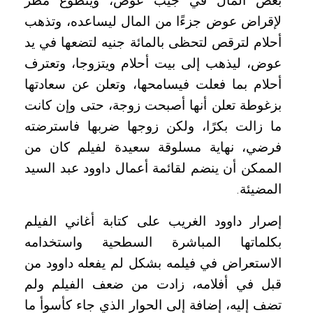
بعض المال في جيب عوض، ويتطوع مطر
لإقراض عوض جزءًا من المال ليساعده، وتذهب
أحلام لترقص لتحظى بالمائة جنيه لتضعها في يد
عوض، ليذهب إلى بيت أحلام ويتزوجا، وتعترف
أحلام بما فعلت فيسامحها، وتعلن عن سعادتها
بزغوطة تعلن أنها أصبحت زوجة، حتى وإن كانت
ما زالت بكرًا، ولكن زوجها ضربها فاسترضته
فرضي، نهاية مسلوقة سعيدة لفيلم كان من
الممكن أن ينضم لقائمة أعمال داوود عبد السيد
المضيئة
.
إصرار داوود الغريب على كتابة أغاني الفيلم
بكلماتها المباشرة السطحية واستخدامه
الاستعراض في فيلمه بشكل لم يفعله داوود من
قبل في أفلامه، زادت من ضعف الفيلم ولم
تضف إليه، إضافة إلى الحوار الذي جاء كأسوأ ما