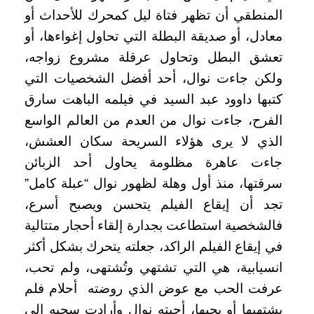
المنطقي أن تظهر فتاة ليل كمحرك للأحداث أو
معادل، أو صديقة البطلة التي تحاول إغواءها، أو
تعشق البطل وتحاول عرقلة مشروع زواجه،
ولكن جاءت نوال، أحد أفضل الشخصيات التي
كتبها داوود عبد السيد في فيلمه الباهت سارق
الفرح، جاءت نوال من العدم من العالم الواسع
الذي لا يرى هؤلاء السريحة سكان العشش،
جاءت عاهرة مظلومة يحاول أحد الزبائن
سرقتها، منذ أول وهلة لظهور نوال “عبلة كامل”
تجد أن إيقاع الفيلم يتحسن ويصبح أسرع،
فالشخصية استطاعت بجدارة إلقاء أحجار متتالية
في إيقاع الفيلم الراكد، جعلته يتحرك بشكل أكثر
انسيابية، هي التي تشتهي وتُشتهى، ولم تحب،
عرفت الحب مع عوض الذي روضته أحلام فلم
يشتهيها أو يحبها، أحبته نوال وأرادت سحبه إلى