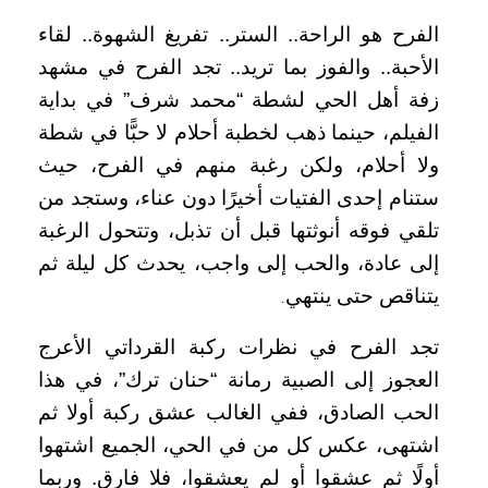
الفرح هو الراحة.. الستر.. تفريغ الشهوة.. لقاء
الأحبة.. والفوز بما تريد.. تجد الفرح في مشهد
زفة أهل الحي لشطة “محمد شرف” في بداية
الفيلم، حينما ذهب لخطبة أحلام لا حبًّا في شطة
ولا أحلام، ولكن رغبة منهم في الفرح، حيث
ستنام إحدى الفتيات أخيرًا دون عناء، وستجد من
تلقي فوقه أنوثتها قبل أن تذبل، وتتحول الرغبة
إلى عادة، والحب إلى واجب، يحدث كل ليلة ثم
يتناقص حتى ينتهي
.
تجد الفرح في نظرات ركبة القرداتي الأعرج
العجوز إلى الصبية رمانة “حنان ترك”، في هذا
الحب الصادق، ففي الغالب عشق ركبة أولا ثم
اشتهى، عكس كل من في الحي، الجميع اشتهوا
أولًا ثم عشقوا أو لم يعشقوا، فلا فارق. وربما