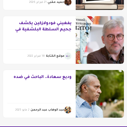
حميد عقبي
21 فبراير 2026
يفغيني فودولازكين يكشف
جحيم السلطة البلشفية في
رواية “الطيار”
موقع الكتابة
18 فبراير 2022
وديع سعادة.. الباحث في ضده
عبد الوهاب عبد الرحمن
2 مايو 2025