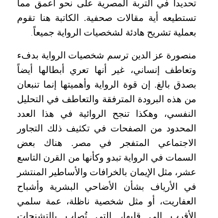
تحديداً في التربة المصرية على نحو أعمق مما
تستطيعه أية مقالات صحفية. الكاتبة هنا تقوم
بعملية تشريح هادئة لشخصيات الرواية جميعاً
.
منصورة عز الدين ترسم شخصيات الرواية بدفء
وتعاطف إنساني، غير أنها تعري أبطالها أيضاً
بصدق بالغ. إن قوة الرواية وأهميتها إنما تنبعان
من هذه البرودة المترفقة والتعاطف في التحليل
النفسي، وهكذا تنجح الروائية في هذا العدد
المحدود من الصفحات في تكثيف ذلك التجاور
الاجتماعي المتفجر في مصر. هناك بعض
السمات في الرواية تبدو وكأنها من القرن التاسع
عشر، مثل الإيمان بالخرافات والأساطير المنتشر
في الأرياف بشأن الأضاحي البشرية وأشباح
العفاريت، أو مثل شخصية ناظلة، عمة سلمي
الأقرب إلى قلبها، التي تُصاب بالتشنجات