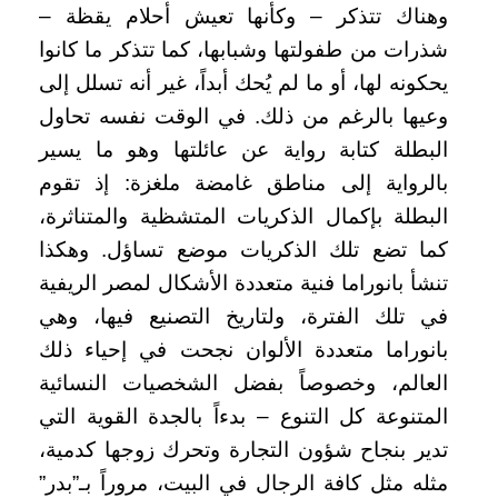
وهناك تتذكر – وكأنها تعيش أحلام يقظة –
شذرات من طفولتها وشبابها، كما تتذكر ما كانوا
يحكونه لها، أو ما لم يُحك أبداً، غير أنه تسلل إلى
وعيها بالرغم من ذلك. في الوقت نفسه تحاول
البطلة كتابة رواية عن عائلتها وهو ما يسير
بالرواية إلى مناطق غامضة ملغزة: إذ تقوم
البطلة بإكمال الذكريات المتشظية والمتناثرة،
كما تضع تلك الذكريات موضع تساؤل. وهكذا
تنشأ بانوراما فنية متعددة الأشكال لمصر الريفية
في تلك الفترة، ولتاريخ التصنيع فيها، وهي
بانوراما متعددة الألوان نجحت في إحياء ذلك
العالم، وخصوصاً بفضل الشخصيات النسائية
المتنوعة كل التنوع – بدءاً بالجدة القوية التي
تدير بنجاح شؤون التجارة وتحرك زوجها كدمية،
مثله مثل كافة الرجال في البيت، مروراً بـ”بدر”