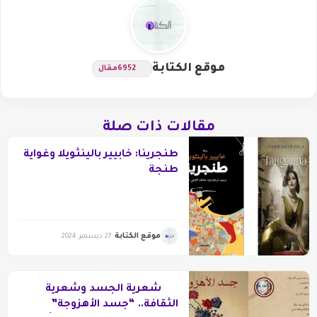
موقع الكتابة
6952
مقال
مقالات ذات صلة
طنجرينا: خابيير بالينثويلا وغواية
طنجة
موقع الكتابة
27 ديسمبر 2024
شعرية الجسد وشعرية
الثقافة.. “جسد الأهزوجة”