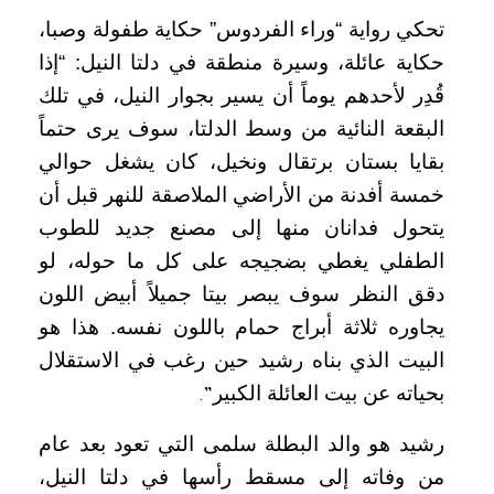
تحكي رواية “وراء الفردوس” حكاية طفولة وصبا،
حكاية عائلة، وسيرة منطقة في دلتا النيل: “إذا
قُدِر لأحدهم يوماً أن يسير بجوار النيل، في تلك
البقعة النائية من وسط الدلتا، سوف يرى حتماً
بقايا بستان برتقال ونخيل، كان يشغل حوالي
خمسة أفدنة من الأراضي الملاصقة للنهر قبل أن
يتحول فدانان منها إلى مصنع جديد للطوب
الطفلي يغطي بضجيجه على كل ما حوله، لو
دقق النظر سوف يبصر بيتا جميلاً أبيض اللون
يجاوره ثلاثة أبراج حمام باللون نفسه. هذا هو
البيت الذي بناه رشيد حين رغب في الاستقلال
بحياته عن بيت العائلة الكبير
.”
رشيد هو والد البطلة سلمى التي تعود بعد عام
من وفاته إلى مسقط رأسها في دلتا النيل،