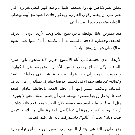
يتعلق بصر شاهين بها، ولا يسقط عليها… وعند النهر يلتقي بعزيزة، التي
تصر على أن يتعلم ركوب القارب، ويتذكر رحلات الصيد مع أبيه، ويصاب
بالدوار، وهو يمد يده ليلمس أنثى…
منذ عشرين عامًا، توقظه هاجر، يفتح الباب ويجد الأربعاء دون أن يعرف
الجمعة، وخسارة فادحة- بالنسبة له- أن يكتشف أن” أسوا عمل يقوم
به الإنسان هو: أن يفتح الباب”.
الأربعاء الذي يحسبه ثاني أيام الأسبوع، حزين لأنه مدهون بلون سرة
اللحاف، وكل صباح يسمع نفس الأخبار المتجهمة عن الكوارث
والحروب..
يذهب إلى بيت عواد، تحدثه عالية – في محاولة يا ئسة
لإغوائه- عن بقعة حمراء في فخذها، قرصة حشرة..
تسأله إن كان يعرف
التدليك، وببلاهته يشير إليها أن تحك الفخذ بالحائط، مادام الفخد
فخذها.. يدخل زوجها مسعود، ويحثه على أن يتعلم الصلاة حتى لا ينجرف
مثل ابنه، لا سيما واليوم يوم جمعة، ولأن اليوم جمعة، فقد ظنه شاهين
أربعاء، وحين أخبرته زهرة أن عوادًا في المقبرة، قال لها ببلاهته:
“متى
حدث ذلك؟ يجب أن أتألم”، فاستدركت بأنه على قيد الحياة…
وعن طريق التداعي، ينتقل السرد إلى المقبرة ووصف أجوائها، وسرد