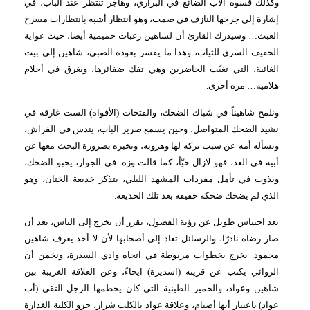
وكذلك
قسوة الأب الضائع في البراري، وهاجر تنتظر عند الباب، في
إشارة إلى جرحها النازف في صمت، وهو انتظار أشبه بانتظارات مسرح
العبث… وسيدرك القارئ أن لشاهين رغبات حميمية أيضا، حيث غواية
الحفيف السري للثياب، وهذا ما يفسر بعودة الصبي، شاهين إلى بيت
الغائبة، التي تغيّب الحاضرين وهي تفك ضفائرها، ويغرق في أحلام
هلامية… مرة أخرى.
ونلمح شاهيناً في شباك الضحك، والفتحات (الأفواه) الست غارقة في
نشيد الضحك المتواصل، وحين يسمع صرير الباب، يندس في الفراش،
وتسأله أمه عن سبب تركه لها وهروبه، وتخبره بضرورة البحث معها عن
أبيه في الغد، فهو لازال حيّاً، كما قالت وزة.
في الجوار، يخبو الضحك،
ويذوب في تأمل مفردات المشهد الليلي، يتذكر خديعة الختان، وهو
الذي لم يضحك ضحكة حقيقة بعد تلك الخديعة.
بعد احتباس طويل عن رؤية الفصول، يقرر أن يخرج إلى الناس، بعد أن
صار رضاه نادرًا، والرسائل تعاد إلى أصحابها لأن لا أحد يعرف شاهين
محمود. يخرج بخطوات مربوطة في اتجاه وادي السدرة، ونخمن أن
الروائي يكتب عن قريته (اسديرة) ايحاءً، وعن العلاقة الغريبة بين
شاهين وعواد، والحمير الطينية التي كان يحطمها الرجل التقي (أب
عواد) باعتبار أنها أصنام، وعلاقة عواد بالكلب شرار، جرو الكلبة الغدارة