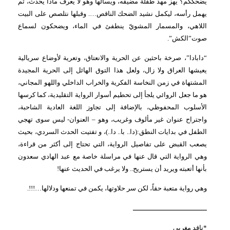
يضحككم؟ يهز مهد طفلة مضيفه، ويسألها وهو لا يعرف ماذا يحدث، ثم
يهمل رأسه، ليكمل نشيد الضحك الناقص…. وقبلها نتلصص على البيت
اللاهي، والمسمار المشويّ ينطفئ في الماء، ويضحكون لسماع
صوت”الكش”.
“دابادا”، صرخة باحثين عن الحرية والانعتاق، وتعرية لأوضاع سريالية
يعيشها العراق ولا زال، ولعل هذا التوق الهائل إلى الحرية المجيدة
المشتهاة في زمن النخاسة الفكرية والخراب الداخلي واللهو المجاني،
هو ما جعل الروائي يلجأ إلى تحطيم أسوار الرواية التقليدية، كما كرسها
الأسلوب المحفوظي، بالإضافة إلى تجاوز اللغة العادية الشاحبة،
واجتراح عنوان غير مألوف وغريب، وهو – العنوان- ليس سوى تهجي
الطفل في بدايات النطق:(دا.. با.. دا..)، و تفتيت الحدث السردي، بحيث
يصعب القبض على تفاصيل الرواية، التي تحتاج إلى أكثر من قراءة،
وهي الرواية التي قال عنها في مراسلة خاصة مع عبد الهادي سعدون
بأنها أتعبته ويريد أن يستريح.. ولا يرغب في الحديث عنها!
وهي رواية متعبة حقاً، لكن سر حلاوتها، يكمن في تمنعها ودلالها…!!!.
ــــــــــــــــــــــــــــــــــــ
*ناقد مغربي