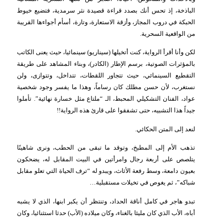
الباذخة، إذ تحس أنك بصدد قراءة قصيدة نثر سرمدية، فتضيع خيوط
الحبكة في دروب المجاز، وأزقة الاستعارة، وتارة، أسأم أجواءها القريبة
من الواقعية السحرية.
لكن وأنا أقرأ الرواية، كنت أتخيلها (سيناريو) سينمائيا، حيث يعنى الكاتب
بالمؤثرات الصوتية، برسم الإطار (الكادر)، وبناء المشاهد على طريقة
التقطيع السينمائي، حيث تتجاور اللقطات، تتداخل، وتتوازى، ولن
نستغرب، لأن حسن مطلك كان رساماً، وهذا ما يفسر وجود شخصية
عواد، الفنان التشكيلي المحبط، الـ “ملتاع مثل خسارة نهائية”. تأملوا
جيداً هذا التشبيه، حتى تشفقوا على قارئ هذه الرواية!!
لنعد إلى المتن الحكائي.
تذهب الأم إلى المطبخ، وتوقد ما تبقى من الحطب، ونرى شاهينًا
يتلصص على أربعة رجال وامرأتين في البيت المقابل له، يضحكون
بعيون دامعة، وسط رفعة الأثاث، ويبدو له “ترف الحياة التي تعلو مقابل
شباكه”، ثم يغوص في تخيلات مستقبلية…
تبدو هاجر في كامل أناقة الحداد، وتنتظر أن يكبر ابنها، الذي لا يشبه
أباه، الأب الذي كان مليئا بالغناء، وكان ميلاده (الأب) حدثا استثنائيا، وكان