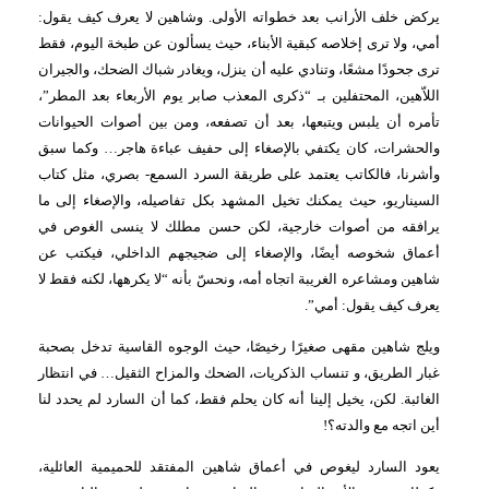
يركض خلف الأرانب بعد خطواته الأولى. وشاهين لا يعرف كيف يقول:
أمي، ولا ترى إخلاصه كبقية الأبناء، حيث يسألون عن طبخة اليوم، فقط
ترى جحودًا مشعًا، وتنادي عليه أن ينزل، ويغادر شباك الضحك، والجيران
اللاّهين، المحتفلين بـ “ذكرى المعذب صابر يوم الأربعاء بعد المطر”،
تأمره أن يلبس ويتبعها، بعد أن تصفعه، ومن بين أصوات الحيوانات
والحشرات، كان يكتفي بالإصغاء إلى حفيف عباءة هاجر… وكما سبق
وأشرنا، فالكاتب يعتمد على طريقة السرد السمع- بصري، مثل كتاب
السيناريو، حيث يمكنك تخيل المشهد بكل تفاصيله، والإصغاء إلى ما
يرافقه من أصوات خارجية، لكن حسن مطلك لا ينسى الغوص في
أعماق شخوصه أيضًا، والإصغاء إلى ضجيجهم الداخلي، فيكتب عن
شاهين ومشاعره الغريبة اتجاه أمه،
ونحسّ بأنه “لا يكرهها، لكنه فقط
لا
يعرف كيف يقول: أمي”.
ويلج شاهين مقهى صغيرًا رخيصًا، حيث الوجوه القاسية تدخل بصحبة
غبار الطريق، و تنساب الذكريات، الضحك والمزاح الثقيل… في انتظار
الغائبة. لكن، يخيل إلينا أنه كان يحلم فقط، كما أن السارد لم يحدد لنا
أين اتجه مع والدته؟!
يعود السارد ليغوص في أعماق شاهين المفتقد للحميمية العائلية،