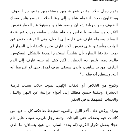
يقوم رجال حلاب بقص شعر شاهين مستخدمين مقص جز الصوف،
ويحتفلون بحدث انضمام شاهين إلى رعايا حلاب، تسمع هاجر ضحك
الضيوف وصوت ربابة شعبان، ويصير شاهين مسؤولا عن الحمار قندس،
الأغرب من صاحبه، وللتخلص منه قام
شاهين بطعنه وهرب عبر فتحة
السياج، ويحمله عارف في قاربه إلى الجبل، وفي القرية يبحثون عن
الهارب متأسفين على قندس، لكن عارف يخبره -لاحقا- بأن الحمار لم
يمت، يفاجئنا السارد بأن شاهيناً استخدم المدية بالشكل المعكوس،
فالدم دمه، وليس دم الحمار… لكن كيف لم
ينتبه عارف إلى الدم
النازف، من يد شاهين، والذي سيبقى ينزف لمدة، حتى لو افترضنا أنه
أبله، وسيظن أنه قتله…؟
وكنوع من الخلاص أو العقاب الإلهي، يموت حلاب بسبب قرصة
الحشرة، وينقلنا حسن مطلك إلى أجواء غرائبية عن النهر، والليل،
والجنيات المنهمكات في الحفر..
ونراه يركض خلف آلام الليل، والقرية تستيقظ ضاحكة، كل ما فيها من
كائنات حية يضحك، حتى النباتات.. وثمة رجل غريب، ضيف عابر، نام
خجلا بفضل تكرار الكرم، (لم يحدد السارد من هو)، يتساءل: ما الذي