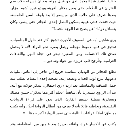
حكاية الشيخ عبد المجيد الذي جن قبيل موته، بعد أن دس له حلاب سم
الفئران في الطعام، حتى يصير مختار القرية، ويبدو قبره أشبه بمزار،
بعدها نتعرف على حلاب، الذي لم يبصر إلا بعد بلوغه السن الخامسة،
حيث فتحت قبتي عينيه بسكين البصل إحدى العجائز حتى يبصر، وكان
يتساءل دومًا: “هل يصلح هذا الوجه للحب؟”.
يرى شاهين أمه في الصفوف الأخيرة، تشيخ أكثر عند حلول المناسبات،
تحتجز في قلبها دموعا مؤجلة، وينقل بصره نحو العراء، لأنه لا يحتمل
صدق تلك الابتسامة. ومن المقبرة نبحر في اتجاه النهر، واللقاءات
الغرامية، وتأرجح قلب عزيزة بين عواد وشاهين…
تطلع العجائز من الوديان بمناسبة خروج ابن هاجر إلى الناس، ملبيات
دعوتها، تنزع ثوب الحداد، وتصعد إليه، بصحبة إحدى النساء، تطلب منه
حمل البندقية والتماسك، بعد ارتداء زي احتفالي، يتذكر جولاته مع أبيه،
بيد أن الراوي يستدرك بأن شاهيناً “يحلم أكثر مما يتذكر”..
حسن مطلك
وبسخرية مبطنة يستفز القارئ، الذي تعود على قراءة الروايات
التقليدية، ويخاطبه قائلا بأنه لا يعرف من أبطال الرواية أحدًا، وأنه يكتب
بمنطق: املأ
الفراغات التالية، حتى
تصير الرواية أكبر حجمًا…!!
يكتب عن انكسار عواد، ولقائه بعزيزة بعد عامين من المقاطعة، وقد