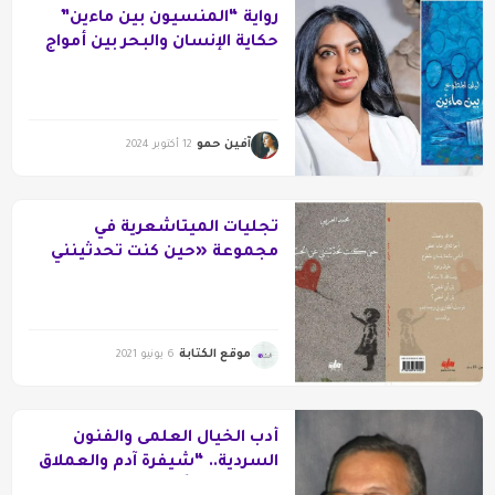
رواية “المنسيون بين ماءين”
حكاية الإنسان والبحر بين أمواج
الذاكرة
آفين حمو
12 أكتوبر 2024
تجليات الميتاشعرية في
مجموعة «حين كنت تحدثينني
عن الحب» للتونسي محمد
العربي
موقع الكتابة
6 يونيو 2021
أدب الخيال العلمى والفنون
السردية.. “شيفرة آدم والعملاق
هومو”نموذجًا