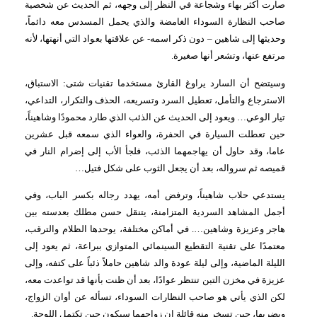
صارت أكثر بهاء وشجاعة في النظر إلى وجهه، ثم الحديث عن شخصية
صاحب النظارة السوداء الغامضة والذي يحمل المسدس معه دائماً،
وحديثها إلى شاهين – دون ذكر اسمه- عن علاقتها بعواد التي أنهتها، لأنه
مرتفع عنها، وتشعر أنها صغيرة.
وسيتضح أن السارد يراوغ القارئ مستخدما تقنيات شتى: الاستباق،
الاسترجاع والتأمل، تعطيل السرد وتسريعه، الحذف والتكرار، التداعي،
تيار الوعي… ويعود إلى الحديث عن الذئب الذي طارد محمودًا وشاهيناً،
حين تعطلت السيارة في الحفرة، والعواء الذي سمعه قبل عشرين
عاما، وقد حاول أن يهاجمهما الذئب، فلجأ الأب إلى إضرام النار في
قميصه ثم سرواله، بعد أن يجعل الثوب على شكل فتيل…
يستدعي حلاب شاهيناً، وترفض أمه، يهدد رجاله بكسر الباب، وفي
أجمل المشاهد السردية المتزامنة، يتنقل حسن مطلك بعدسته بين
هاجر وعزيزة وشاهين…. في أماكن مختلفة، يوحدها الظلام والترقب،
معتمدًا على تقنية التقطيع السينمائي المتوازي ببراعة، ثم يعود إلى
الليلة الماضية، وإلى ليلة عودة والد شاهين حاملاً ذئباً على كتفه، وإلى
عزيزة في مخزن التبن تنتظر عوادًا، بعد أن ظنت بأنها قد تواعدت معه،
لكن الذي يأتي هو صاحب النظارات السوداء، تسأله عن أوان الزواج،
ويضربها، حين تسخر منه قائلة إن زواجهما سيكون حين تكتمل اللوحة.