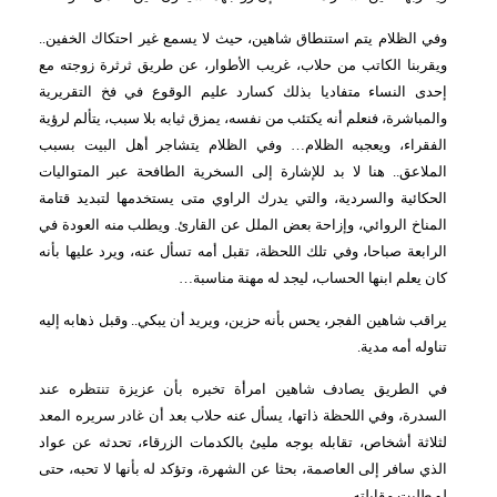
وفي الظلام يتم استنطاق شاهين، حيث لا يسمع غير احتكاك الخفين..
ويقربنا الكاتب من حلاب، غريب الأطوار، عن طريق ثرثرة زوجته مع
إحدى النساء متفاديا بذلك كسارد عليم الوقوع في فخ التقريرية
والمباشرة، فنعلم أنه يكتئب من نفسه، يمزق ثيابه بلا سبب، يتألم لرؤية
الفقراء، ويعجبه الظلام… وفي الظلام يتشاجر أهل البيت بسبب
الملاعق.. هنا لا بد للإشارة إلى السخرية الطافحة عبر المتواليات
الحكائية والسردية، والتي يدرك الراوي متى يستخدمها لتبديد قتامة
المناخ الروائي، وإزاحة بعض الملل عن القارئ. ويطلب منه العودة في
الرابعة صباحا، وفي تلك اللحظة، تقبل أمه تسأل عنه، ويرد عليها بأنه
كان يعلم ابنها الحساب، ليجد له مهنة مناسبة…
يراقب شاهين الفجر، يحس بأنه حزين، ويريد أن يبكي.. وقبل ذهابه إليه
تناوله أمه مدية.
في الطريق يصادف شاهين امرأة تخبره بأن عزيزة تنتظره عند
السدرة، وفي اللحظة ذاتها، يسأل عنه حلاب بعد أن غادر سريره المعد
لثلاثة أشخاص، تقابله بوجه مليئ بالكدمات الزرقاء، تحدثه عن عواد
الذي سافر إلى العاصمة، بحثا عن الشهرة، وتؤكد له بأنها لا تحبه، حتى
لو طلبت مقابلته.