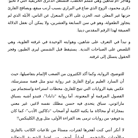
وهاجر /أم شاهين وهي تلملم الحطب، فتشتعل الذكرى الخريفية التي لا تخبو:
ذكرى محمود، الزوج الذي ضاع في البراري بسبب أرنب مبقع، ويصافح القارئ
حزنها غير المعلن عنه، الحزن على الابن المنعزل عن الناس، الأبله الذي لم
يتجاوز الطفولة، وهو في سن السابعة والعشرين، ولا يمكن أن نغفل الدلالة
العميقة لهذا الرقم المقدس دينيا.
و نبدأ في التعرف على شاهين، وهوايته الوحيدة في غرفته العلوية، وهي
التلصص على الصباحات الندية.. يستيقظ قبل الشمس ليرى الطيور، وفجر
الحقول يتسلل إلى غرفته.
للتوضيح، الرواية، وكما أكد الكثيرون من الصعب الإلمام بتفاصيلها، حيث
أن السارد العليم
يراوغ القارئ عبر رواية تبدو مثل قصة مسترسلة،
عكس بقية الروايات التي تتيح للقارئ، محطات استراحة واستجمام
بين
الفصول المرقمة أو المعنونة، أما رواية “دابادا”، فتبدو أشبه بسباق
ماراثوني، سباق يتحدى فيه حسن مطلك نفسه لاغير، غير معني
بمجاراة أو محاكاة ما يكتبه الكتبة أو أصحاب “دكاكين الأدب”- كما كان
يدعوهم- من روايات ترمى بعد القراءة الأولى، مثل ورق الكلينكس!!
لا أنكر أنني كنت أهجرها لفترات، مستاءً من تلاعبات الكاتب بالقارئ
وبالأحداث والشخوص. أحياناً، أضجر من لغتها الشعرية المتعالية