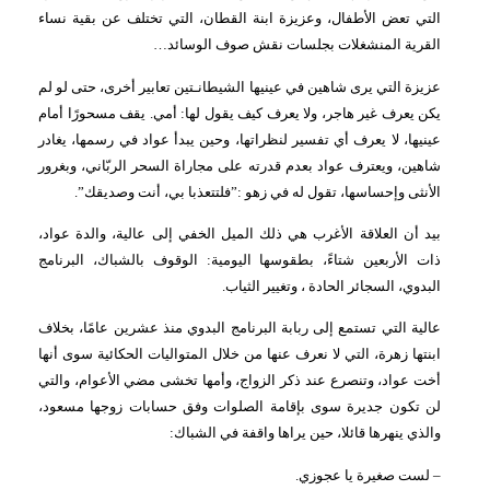
التي تعض الأطفال، وعزيزة ابنة القطان، التي تختلف عن بقية نساء
القرية المنشغلات بجلسات نقش صوف الوسائد…
عزيزة التي يرى شاهين في عينيها الشيطانـتين تعابير أخرى، حتى لو لم
يكن يعرف غير هاجر، ولا يعرف كيف يقول لها: أمي. يقف مسحورًا أمام
عينيها، لا يعرف أي تفسير لنظراتها، وحين يبدأ عواد في رسمها، يغادر
شاهين، ويعترف عواد بعدم قدرته على مجاراة السحر الربّاني، وبغرور
الأنثى وإحساسها، تقول له في زهو :”فلتتعذبا بي، أنت وصديقك”.
بيد أن العلاقة الأغرب هي ذلك الميل الخفي إلى عالية، والدة عواد،
ذات الأربعين شتاءً،
بطقوسها اليومية: الوقوف بالشباك، البرنامج
البدوي، السجائر الحادة ، وتغيير الثياب.
عالية التي تستمع إلى ربابة البرنامج البدوي منذ عشرين عامًا، بخلاف
ابنتها زهرة، التي لا نعرف عنها من خلال المتواليات الحكائية سوى أنها
أخت عواد، وتنصرع عند ذكر الزواج، وأمها تخشى مضي الأعوام، والتي
لن تكون جديرة سوى بإقامة الصلوات وفق حسابات زوجها مسعود،
والذي ينهرها قائلا، حين يراها
واقفة في الشباك:
– لست صغيرة يا عجوزي.