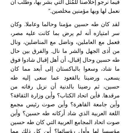
فيما نرجو إخلاصنا للمُثل التي بشر بها، وطلب أن
نعمل لها وبها مؤمنين مخلصين.”
لقد كان طه حسين مؤمنا وحالما وعاملا. وكان
سر امتيازه أنه لم يرض بما كانت عليه مصر،
فعمل مع العاملين، وناضل مع المناضلين، ونال
من أذى الجهل والشر ما نال. والفرق بين حال
طه حسين وحال إقبال، أن أهل إقبال شادوا فوق
ما شاد، وسعوا بالباكستان إلى أبعد مما كان
يسعى، ورضينا بالقعود عما سعى إليه طه
حسين، ثم رضينا بالدنية أن نزيل رفاته من
مرقدها. فأين اتحاد الكتاب؟ وأين وزارة الثقافة؟
وأين جامعة القاهرة؟ وأين صوت رئيس مجمع
اللغة العربية الذي شاد أركانه طه حسين؟ وأين
صوت اتحاد المجامع العربية التي كان طه حسين
مؤسسا لها وأول رؤسائها؟ أين كل ذلك مما