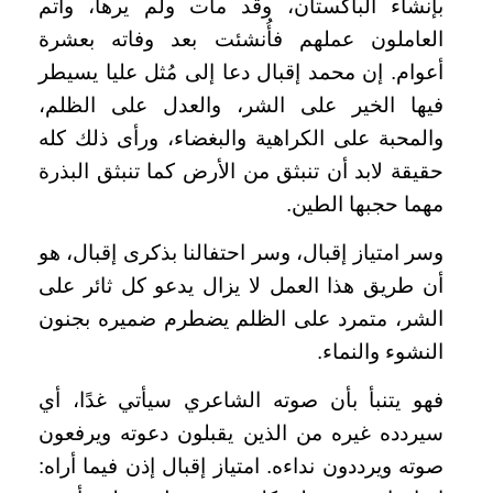
بإنشاء الباكستان، وقد مات ولم يرها، وأتم
العاملون عملهم فأُنشئت بعد وفاته بعشرة
أعوام. إن محمد إقبال دعا إلى مُثل عليا يسيطر
فيها الخير على الشر، والعدل على الظلم،
والمحبة على الكراهية والبغضاء، ورأى ذلك كله
حقيقة لابد أن تنبثق من الأرض كما تنبثق البذرة
مهما حجبها الطين.
وسر امتياز إقبال، وسر احتفالنا بذكرى إقبال، هو
أن طريق هذا العمل لا يزال يدعو كل ثائر على
الشر، متمرد على الظلم يضطرم ضميره بجنون
النشوء والنماء.
فهو يتنبأ بأن صوته الشاعري سيأتي غدًا، أي
سيردده غيره من الذين يقبلون دعوته ويرفعون
صوته ويرددون نداءه. امتياز إقبال إذن فيما أراه: