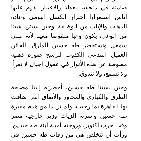
صامتة في متحفه للعظة والاعتبار يقوم عليها
أناس استمرأوا اجترار الكسل اليومي وعادة
الذهاب والإياب من الوظيفة. وحين نسترد شيئا
من الوعي، يكون وعيا منقوصا معيبا لأنه ظني
سمعي ونستحضر طه حسين المارق، الخائن
العميل المدعي الكذوب لنرسخ صورة ذهنية
مغلوطة عن هذه الأنوار في عقول أجيال لا تقرأ،
ولا تسمع، ولا تتذوق.
وحين نسينا طه حسين، أحضرته إلينا مصلحة
الطرق والكباري والمحاور والأنفاق التي ضاقت
بها القاهرة بما رحبت، ولم تر بدا من هدم مقبرة
طه حسين وأسرته الزيات وزير خارجية مصر
وقت حرب أكتوبر، وزوجته أمينة ابنة طه حسين.
ورأت أن تتخلص هي من رفات طه حسين في