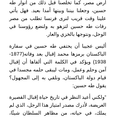
أرض مصر، كما تخلصنا قبل ذلك من أنوار طه
حسين، وجعلنا بيننا وبينها أمدا بعيد. فهل يأتي
علينا وقت قريب لنرى فرنسا تطلب من مصر
رفات طه حسين لتزهو به ولنضع رؤوسنا في
الوحل، ونتوجها بالخزي والعار.
أليس عجيبا أن يحتفي طه حسين في سفارة
الباكستان برمزها محمد إقبال بعد وفاته(1877-
1938) ويؤكد في الكلمة التي ألقاها أن إقبال
آمن وحلم وعمل، ومات ليبقى حلمه مجسدا في
قيام دولة الباكستان، ونلقي به إلى المجهول؟
يقول طه حسين:
“ولكني أعيد النظر في تاريخ حياة إقبال القصيرة
العريضة، لأدرك مصدر امتياز هذا الرجل، الذي لم
يملك، في حياته، من مظاهر السلطان شيئًا،