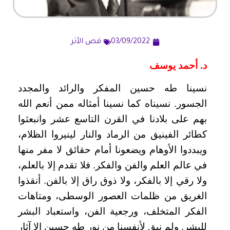
03/09/2022
قص الأثر
د.
أحمد يوسف
نسينا طه حسين المفكر والرائد والمجدد
الجسور. نسيناه كما نسينا أمثاله ممن أنعم الله
بهم على بلادنا في القرن التاسع عشر وانبعثوا
كطائر الفينيق من الرماد والنار لينيروا الظلام،
ويبددوا الأوهام ويضعونا أمام حقائق لا مفر منها
في عالم العلم والفن والفكر. فلا تقدم إلا بالعلم،
ولا رقي إلا بالفكر، ولا ذوق راق إلا بالفن. أنقذوا
الغريق من ظلمات العصور الوسطى، ومتاهات
الفكر المتخلف، ورجعية الفن، واستعباد البشر
للبشر. ولم نبق لأنفسنا من نور طه حسين إلا آثار