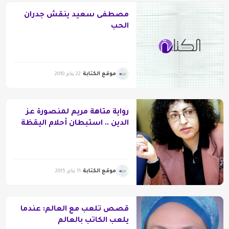
مصطفى سعيد ينقش جدران
الحب
موقع الكتابة
22 يناير 2010
رواية متاهة مريم لمنصورة عز
الدين .. استبطان أحلام اليقظة
موقع الكتابة
11 يناير 2015
قصص تلعب مع العالم: عندما
يلعب الكاتب بالعالم