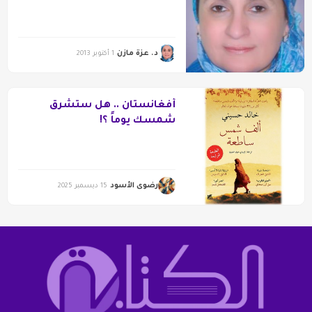
د. عزة مازن
1 أكتوبر 2013
أفغانستان .. هل ستشرق
شمسك يوماً ؟!
رضوى الأسود
15 ديسمبر 2025