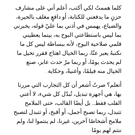
كلما هممتُ لكي أكتب، أعلم أني على مشارف
حزنٍ ما يدفعني للكتابة، أو دافعٍ مغلف بالحيرة،
والضياع، يهمس في أذني بما عليّ قوله، يخبرني
بما ليس باستطاعتي البوح به، بينما يعطيني
قلمي صلاحية البوح، لأنه ببساطة ليس كل ما
نكتبهُ يعبر عنّا، ربما الخيال اهتاج فقرر تخيل ما
لم يحدث يومًا، أو ربما مرّ حدث عابر، صنع
الخيال منه فيلمًا، وأغنيةً، وحكاية
..
أتعلم؟ صرتُ أشعر أن كل التجارب التي مررنا
بها، هي أجهزة تبديل، تُبدّل كل شيء، لا أعني
القلب فقط.. بل أيضًا القالب، حتى الملامح
تتبدل، ربما تصبح أجمل، أو أقبح، أو تتبدل لتصبح
ملامح أشخاصًا آخرين، غيرنا، لم ينتموا لنا، ولم
ننتم لهم يومًا
..