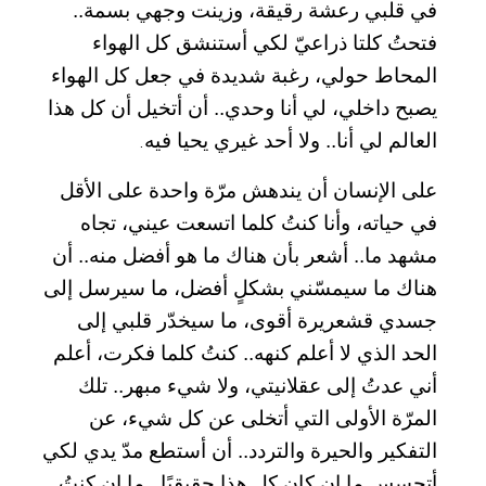
في قلبي رعشة رقيقة، وزينت وجهي بسمة..
فتحتُ كلتا ذراعيّ لكي أستنشق كل الهواء
المحاط حولي، رغبة شديدة في جعل كل الهواء
يصبح داخلي، لي أنا وحدي.. أن أتخيل أن كل هذا
العالم لي أنا.. ولا أحد غيري يحيا فيه
.
على الإنسان أن يندهش مرّة واحدة على الأقل
في حياته، وأنا كنتُ كلما اتسعت عيني، تجاه
مشهد ما.. أشعر بأن هناك ما هو أفضل منه.. أن
هناك ما سيمسّني بشكلٍ أفضل، ما سيرسل إلى
جسدي قشعريرة أقوى، ما سيخدّر قلبي إلى
الحد الذي لا أعلم كنهه.. كنتُ كلما فكرت، أعلم
أني عدتُ إلى عقلانيتي، ولا شيء مبهر.. تلك
المرّة الأولى التي أتخلى عن كل شيء، عن
التفكير والحيرة والتردد.. أن أستطع مدّ يدي لكي
أتحسس ما إن كان كل هذا حقيقيًا.. ما إن كنتُ