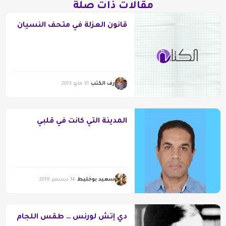
مقالات ذات صلة
قانون العزلة في متحف النسيان
رف الكتب
31 مايو 2013
المدينة التي كانت في قلبي
سعيد بوخليط
14 ديسمبر 2019
دي إتش لورنس … طقس اللجام