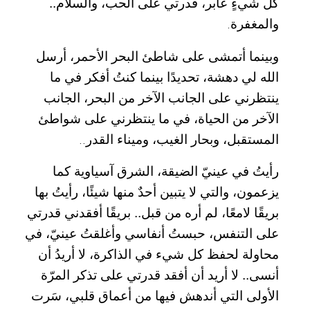
كل شيءٍ عابر، قدرتي على الحب، والسلام..
والمغفرة
.
وبينما أتمشى على شاطئ البحر الأحمر، أرسل
الله لي دهشة، تحديدًا بينما كنتُ أفكر في ما
ينتظرني على الجانب الآخر من البحر، الجانب
الآخر من الحياة، في ما ينتظرني على شواطئ
المستقبل، وبحار الغيب، وميناء القدر
..
رأيتُ في عينيّ الضيقة، الشرق آسياوية كما
يزعمون، والتي لا يتبين أحدٌ منها شيئًا، رأيتُ بها
بريقًا لامعًا، لم أره من قبل.. بريقًا أفقدني قدرتي
على التنفس، حبستُ أنفاسي وأغلقتُ عينيّ، في
محاولة لحفظ كل شيء في الذاكرة، لا أريدُ أن
أنسى.. لا أريد أن أفقد قدرتي على تذكر المرّة
الأولى التي أندهش فيها من أعماق قلبي، سَرت