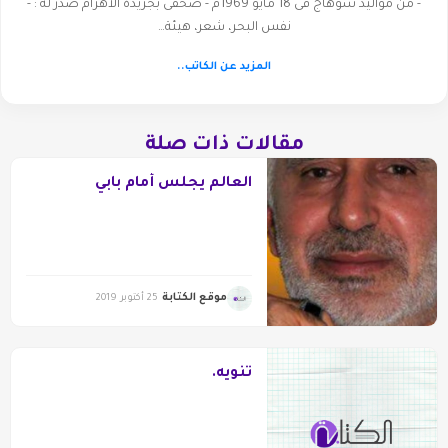
- من مواليد سوهاج فى 18 مايو 1969م - صحفى بجريدة الأهرام صدر له : -
نفس البحر، شعر، هيئة…
المزيد عن الكاتب..
مقالات ذات صلة
العالم يجلس أمام بابي
موقع الكتابة
25 أكتوبر 2019
تَنْويه.