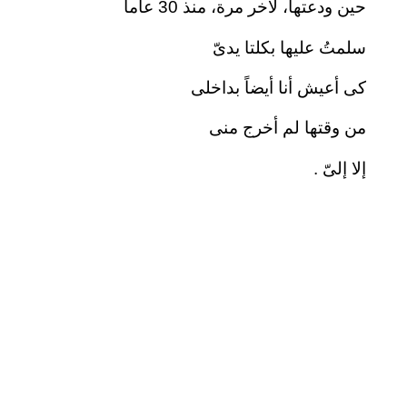
حين ودعتها، لآخر مرة، منذ 30 عاماً
سلمتُ عليها بكلتا يدىّ
كى أعيش أنا أيضاً بداخلى
من وقتها لم أخرج منى
إلا إلىّ .