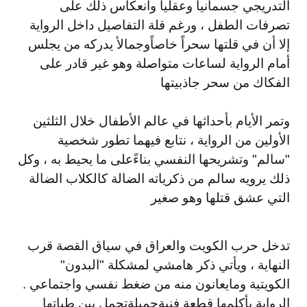
التدريجي جسمانياً وعقلياً وانعكاس ذلك على
تصرفات الطفل ، و
رغم قلة التفاصيل داخل الرواية
إلا أن في قلتها سحراً خاصاً
وجمالأ يدركه من يجلس
أمام الرواية لساعات متواصلة وهو غير قادر على
الفكاك من سحر جاذبيتها
وتمر الأيام بأحداثها في عالم الأطفال خلال الثلثين
الأولين من الرواية ، نتابع فيهما تطور شخصية
"سالم" وتشريحها النفسي بناءً
على ما يحيط به ، وكل
ذلك يرويه سالم من ذكرياته الضالة كالكلاب الضالة
التي عشق قتلها وهو صغير
تدخل حرب الكويت والعراق في سياق القصة قرب
النهاية ، ويأتي ذكر هامشي لمشكلة "البدون"
الكويتية ومايعانون منه من ضغط نفسي واجتماعي .
الرواية بأكلمها قطعة فنية
جميلة
تحمل بين طياتها