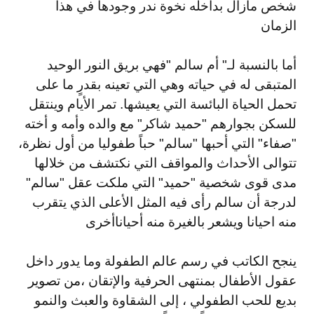
شخص مازال بداخله نخوة ندر وجودها في هذا
الزمان
أما بالنسبة لـ" أم سالم "فهي بريق النور الوحيد
المتبقى له في حياته وهي التي تعينه بقدرٍ ما على
تحمل الحياة البائسة التي يعيشها. تمر الأيام وينتقل
للسكن بجوارهم "حميد شاكر" مع والده وأمه و أخته
"صفاء" التي أحبها "سالم" حباً طفوليا من أول نظرة،
تتوالى الأحداث والمواقف التي نكتشف من خلالها
مدى قوى شخصية "حميد" التي ملكت عقل "سالم"
لدرجة أن سالم رأى فيه المثل الأعلى الذي يتقرب
منه احيانا ويشعر بالغيرة منه أحيانا
أخرى
ينجح الكاتب في رسم عالم الطفولة وما يدور داخل
عقول الأطفال بمنتهى الحرفية والإتقان ،
من تصوير
بديع للحب الطفولي ، إلى الشقاوة والعبث والنمو