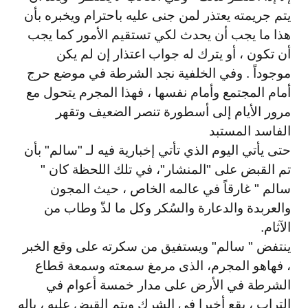
يتم جريمته يعتذر لمن جنى عليه باحترام ويخبره بأن
هذا ما يجب أن يحدث لكي تستقيم الأمور كما يجب
أن تكون ، أو يترك له جواب اعتذار إن لم يكن
موجوداً . وفي الخلفية نجد الشرطة في موضع حرج
أمام المجتمع وأمام نفسها ، فهذا المجرم يتحول مع
مرور الأيام إلى أسطورة تنصر الضعيف وتقهر
الفاسد المستبد
حتى يأتي اليوم الذي تأتي إخبارية فيه لـ "سالم" بأن
تم القبض على "المنشار"، في تلك اللحظة كان "
سالم " غارقاً في عالمه الخاص ، حيث المجون
والعربدة والدعارة والسُكر وكل ما لذّ وطاب من
الآثام
.
ينتفض " سالم" ويستفيق من سكرته على وقع الخبر
، فهاهو المجرم، الذى مرمغ سمعته وسمعة قطاع
الشرطة في الأرض على مدار خمسة أعوام في
التراب ، يقع أخيرا في الشرك ويتم القبض عليه ، ياله