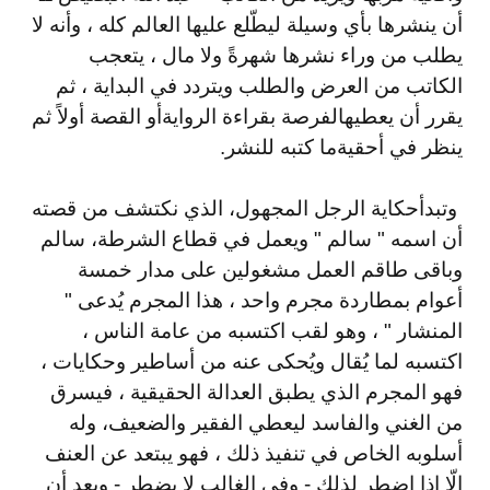
أن ينشرها بأي وسيلة ليطّلع عليها العالم كله ، وأنه لا
يطلب من وراء نشرها شهرةً ولا مال ، يتعجب
الكاتب من العرض والطلب ويتردد في البداية ، ثم
يقرر أن يعطيه
الفرصة بقراءة الرواية
أو القصة أولاً ثم
ينظر في أحقية
ما كتبه للنشر
.
وتبدأ
حكاية الرجل المجهول
، الذي نكتشف من قصته
أن اسمه " سالم " ويعمل في قطاع الشرطة، سالم
وباقى طاقم العمل مشغولين على مدار خمسة
أعوام بمطاردة مجرم واحد ، هذا المجرم يُدعى "
المنشار " ، وهو لقب اكتسبه من عامة الناس ،
اكتسبه لما يُقال ويُحكى عنه من أساطير وحكايات ،
فهو المجرم الذي يطبق العدالة الحقيقية ، فيسرق
من الغني والفاسد ليعطي الفقير والضعيف، وله
أسلوبه الخاص في تنفيذ ذلك ، فهو يبتعد عن العنف
إلّا إذا اضطر لذلك - وفي الغالب لا يضطر - وبعد أن