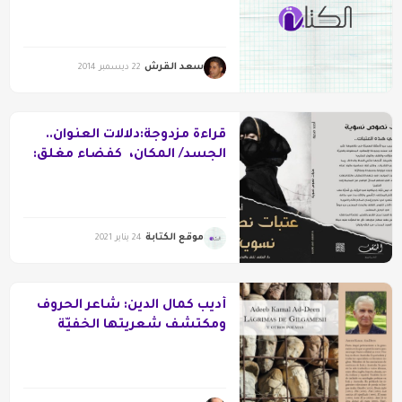
مرارة الانفتاح بالحنين
سعد القرش
22 ديسمبر 2014
قراءة مزدوجة:دلالات العنوان..
الجسد/ المكان، كفضاء مغلق:
الضحية والجلاد في “زنزانة”
ظبية خميس
موقع الكتابة
24 يناير 2021
أديب كمال الدين: شاعر الحروف
ومكتشف شعريتها الخفيّة