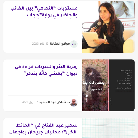
مستويات “التماهي” بين الغائب
والحاضر في رواية”حجاب
السَّاحر” لأحمد الشَّهاوي
موقع الكتابة
15 يناير 2023
رمزية البئر والسرداب قراءة في
ديوان “يمشي كأنَّه يتذكر”
للشاعر البهاء حسين
د. شاكر عبد الحميد
7 أبريل 2021
سمير عبد الفتاح في “الحائط
الأخير”: محاربان جريحان يواجهان