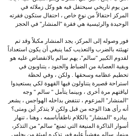
من يوم تاريخي سيحتفل فيه هو وكل زملائه في
المركز احتفالاً من نوعٍ خاص ، احتفال ستكون فقرته
الوحيدة والرئيسية هي فقرة "المنشار" في الحجز
فور وصوله إلى المركز، يجد المنشار مكبلاً وقد تم
تهيئته بالضرب والتعذيب كما ينبغي أن يكون استعداداً
لقدوم الكبير "سالم"، يهم سالم بالانقضاض عليه هو
وبقية العصابة من الضباط والجنود ، يتناوبون في
تحطيم عظامه وسحقها . ولكن ، وفي لحظة
استراحة قصيرة يتناولون فيها القهوة لكي يستعيدوا
لياقتهم مرة أخرى ، وبينما يتأمل " سالم " وجه
"المنشار" المزعوم ، تنتفض بداخله الهواجس ، يشعر
أنه رأى هذا الوجه من قبل ولكن لا يتذكر أين ومتى؟
يبادره "المنشار" بالكلام ناطقاً
باسمه ، وهنا ، تنهار
أسوار الذاكرة المنيعة التي تمنع" سالم" من التذكر
،
وينهار سالم مغشياً عليه فور تذكره لهيئة من يجلس