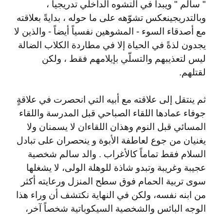
" سالم " ويبدأ في التشوه الداخلي تدريجياً ،
و
بالتدريج
ينعكس تشوّهه على ما حوله ، بدايةً بعلاقته
مع أصدقاء السوء - المشوهين نفسياً أيضاً - والذين لا
يجدون لذةً في الحياة إلا في مطاردة الكلاب الضالة
ليس لتعذيبهم والتسلّي بإيلامهم فقط ، ولكن
لقتلهم
.
ثم ينتقل إلى علاقته مع أبيه التي انحصرت في علاقةٍ
جوفاء عمادها اللقاء الصباحي قبل المدرسة واللقاء
المسائي قبل النوم وهذان اللقاءان لا يسمنان ولا
يغنيان من جوع لعاطفة الأبوة و ينحصران على تبادل
السلام فقط تماماً كالأغراب . والد سالم شخصية
عجيبة وغريبة وتبدو شاذة للوهلة الولى، لا يشغلها
سوى تربية الحمام فوق سطح المنزل ورعايته أكثر
من ابنه نفسه، ولكن في النهاية نكتشف أن وراء هذا
الوجه البائس والشخصية السيكوباتية شخصاً آخر،