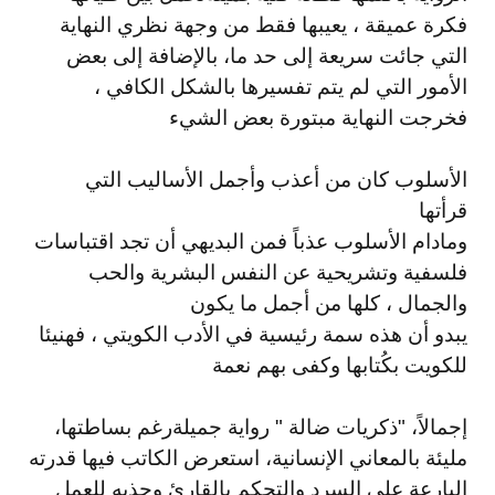
فكرة عميقة
، يعيبها فقط من وجهة نظري النهاية
التي جائت سريعة إلى حد ما
، بالإضافة إلى بعض
الأمور التي لم يتم تفسيرها بالشكل الكافي ،
فخرجت النهاية مبتورة بعض الشيء
الأسلوب كان من أعذب وأجمل الأساليب التي
قرأتها
ومادام الأسلوب عذباً فمن البديهي أن تجد اقتباسات
فلسفية وتشريحية عن النفس البشرية والحب
والجمال ، كلها من أجمل ما يكون
يبدو أن هذه سمة رئيسية في الأدب الكويتي ، فهنيئا
للكويت بكُتابها وكفى بهم نعمة
إجمالاً، "ذكريات ضالة
"
رواية جميلة
رغم بساطتها،
مليئة بالمعاني الإنسانية، استعرض الكاتب فيها قدرته
البارعة على السرد والتحكم بالقارئ وجذبه للعمل