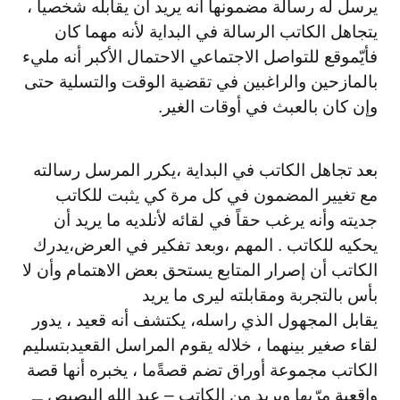
يرسل له رسالة مضمونها أنه يريد أن يقابله شخصياً ،
يتجاهل الكاتب الرسالة في البداية لأنه مهما كان
فأيّ
موقع للتواصل الاجتماعي الاحتمال الأكبر أنه مليء
بالمازحين والراغبين في تقضية الوقت والتسلية حتى
وإن كان بالعبث في أوقات الغير
.
بعد تجاهل الكاتب في البداية ،
يكرر المرسل رسالته
مع تغيير المضمون في كل مرة كي يثبت للكاتب
جديته وأنه يرغب حقاً في لقائه لأن
لديه ما يريد أن
يحكيه للكاتب
.
المهم ،
وبعد تفكير في العرض،
يدرك
الكاتب أن إصرار المتابع يستحق بعض الاهتمام وأن لا
بأس بالتجربة ومقابلته ليرى ما يريد
يقابل المجهول الذي راسله، يكتشف أنه قعيد ، يدور
لقاء صغير بينهما ، خلاله يقوم المراسل القعيد
بتسليم
الكاتب مجموعة أوراق تضم قصةً
ما ، يخبره أنها قصة
واقعية مرّ
بها ويريد من الكاتب
–
عبد الله البصيص ــ