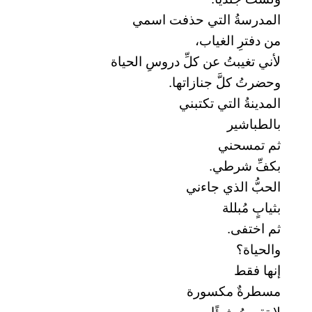
المدرسةُ التي حذفت اسمي
من دفترِ الغياب،
لأني تغيبتُ عن كلِّ دروسِ الحياة
وحضرتُ كلَّ جنازاتها.
المدينةُ التي تكتبني
بالطباشير
ثم تمسحني
بكفِّ شرطي.
الحبُّ الذي جاءني
بثيابٍ مُبللة
ثم اختفى.
والحياة؟
إنها فقط
مسطرةٌ مكسورة