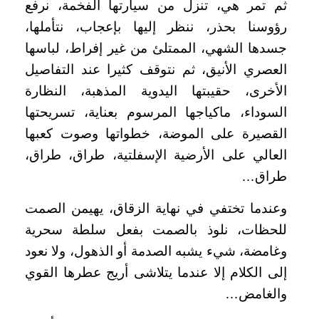
ثم تمر هي، تنزل من سيارتها الفخمة، نرفع
رؤوسنا بحذر، ننظر إليها بإعجاب، نتأملها،
جسدها الشهي، الممتلئ من غير إفراط، لباسها
العصري الأنيق، ثم نتوقف كثيرا عند التفاصيل
الأخرى، حقيبتها اليدوية المذهبة، النظارة
السوداء، ماكياجها المرسوم بعناية، تسريحتها
القصيرة على الموضة، خطواتها وصوت كعبها
العالي على الأرضية الإسفلتية، طراق، طراق،
طراق…
وعندما تختفي في نهاية الزقاق، يهيمن الصمت
للحظات، نلوذ بالصمت بفعل سلطة سحرية
وغامضة، شيء يشبه الصدمة أو الذهول، ولا نعود
إلى الكلام إلا عندما يتلاشى أريج عطرها القوي
والغامض…