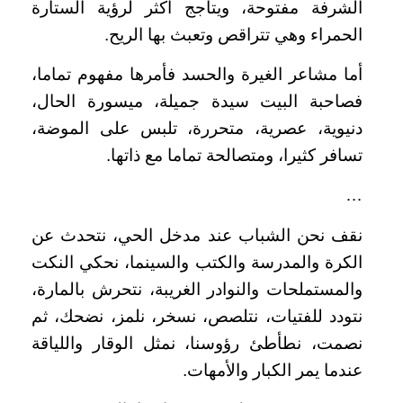
الشرفة مفتوحة، ويتأجج أكثر لرؤية الستارة
الحمراء وهي تتراقص وتعبث بها الريح.
أما مشاعر الغيرة والحسد فأمرها مفهوم تماما،
فصاحبة البيت سيدة جميلة، ميسورة الحال،
دنيوية، عصرية، متحررة، تلبس على الموضة،
تسافر كثيرا، ومتصالحة تماما مع ذاتها.
…
نقف نحن الشباب عند مدخل الحي، نتحدث عن
الكرة والمدرسة والكتب والسينما، نحكي النكت
والمستملحات والنوادر الغريبة، نتحرش بالمارة،
نتودد للفتيات، نتلصص، نسخر، نلمز، نضحك، ثم
نصمت، نطأطئ رؤوسنا، نمثل الوقار واللياقة
عندما يمر الكبار والأمهات.