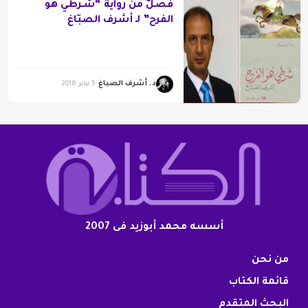
فصلٌ من رواية “شَـرطي هو
الفرح” لـ أشرف الصبّاغ
د. أشرف الصباغ
5 يناير 2018
أسسه محمد أبوزيد فى 2007
من نحن
قائمة الكتاب
البحث المتقدم