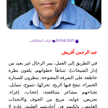
30/04/2021
تراب الحكايات
عبد الرحمن أقريش
في الطريق إلى العمل، يمر الرجال غير بعيد من
(دار الشيخات)، تتباطأ خطواتهم، يلقون نظرة
خاطفة على الشرفة المفتوحة، ينظرون للستارة
الحمراء، تنفخ فيها الريح، تحركها، تتموج، تتمايل،
تجتاحهم مشاعر متناقضة، إعجاب، إغراء،
تحريض، غواية، مزيج من الخوف والانجذاب
الغامض، ولكنهم في أحاديثهم العلنية، عادة لا