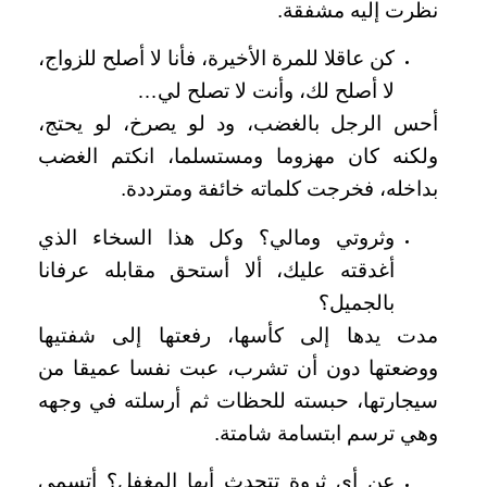
نظرت إليه مشفقة.
كن عاقلا للمرة الأخيرة، فأنا لا أصلح للزواج،
لا أصلح لك، وأنت لا تصلح لي…
أحس الرجل بالغضب، ود لو يصرخ، لو يحتج،
ولكنه كان مهزوما ومستسلما، انكتم الغضب
بداخله، فخرجت كلماته خائفة ومترددة.
وثروتي ومالي؟ وكل هذا السخاء الذي
أغدقته عليك، ألا أستحق مقابله عرفانا
بالجميل؟
مدت يدها إلى كأسها، رفعتها إلى شفتيها
ووضعتها دون أن تشرب، عبت نفسا عميقا من
سيجارتها، حبسته للحظات ثم أرسلته في وجهه
وهي ترسم ابتسامة شامتة.
عن أي ثروة تتحدث أيها المغفل؟ أتسمي