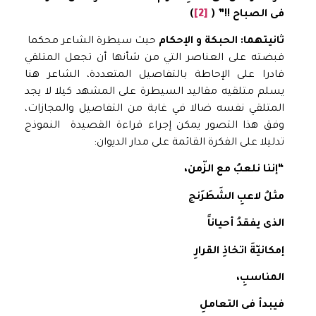
فى الصباح !!” (
[2]
)
ثانيتهما: الحبكة و الإحكام
حيث سيطرة الشاعر محكما
قبضته على العناصر التي من شأنها أن تجعل المتلقي
قادرا على الإحاطة بالتفاصيل المتعددة، الشاعر هنا
يسلم متلقيه مقاليد السيطرة على المشهد كيلا لا يجد
المتلقي نفسه ضالا في غابة من التفاصيل والمجازات،
وفق هذا التصور يمكن إجراء قراءة القصيدة النموذج
تدليلا على الفكرة القائمة على مدار الديوان:
“إننا نلعبُ مع الزّمن،
مثلُ
لاعبِ الشَطَرَنج
الذى يفقدُ أحياناً
إمكانيّةَ اتخاذِ القرارِ
المناسبِ،
ف
يبدأ فى التعاملِ