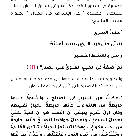
الصورة في سياق القصيدة أولا وفي سياق الديوان ثانيا ،
تستهل قصيدة ” عن الإسراف في الخيال ” بصورة
محددة الملامح:
“
ملاءةُ
السريرِ
تتَدَلّى حتّى قرب الأرضِ، بينما أمَشِّطُ
رأسى بالمشطِ القصير
ثم أضعُهُ فى الجيبِ العلوىِّ على الصدر” (
[1]
)
والصورة نفسها تجد امتداداها في قصيدة مستقلة من
بين القصائد القصيرة التي تأتي في خاتمة الديوان:
“
نهضتُ من السريرِ فى الصباح ، والمُلاءةُ عليها
خريطةٌ من الالتواءاتِ كأنها خريطةُ الحياةِ نفسِها،
وكان أولُ شىءٍ ينبغى أن أفعلَه هو أن أعيدَ بكفىَّ
تعديلَ الملاءةِ ، وتعديلَ حوافِّها لتصبحَ كأنها خارجةٌ
من تحتِ مكواةٍ .. وهكذا تستمرُّ الحياةُ : تلتوى المُلاءةُ
، وتتَكَرْمَشُ فى أثناءِ النوم ، فأعَدِّلُها ، وأعَدِّلُ أطرافَها