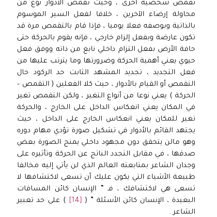
تقمص شخصية أخرى ، وحيث تقمص الأدوار نوع من
محاولة إرضاء الآخرين ، خلافا لفعل السير الموسوم
بالذاتية وبوصفه فعلا يوميا ، فإذا قام بالتقمص مرة قد
تكون عارضة وبفعل إلزام خارجي ، فإنه يقوم بالحركة حتى
حافة الأرض بفعل التزام داخلي نابع من ذاته ووفق فعل
حيوي يعني أهمية الحركة وضرورتها وما يترتب عليها من
فعل التجديد ، تجديد المشهد الثابت حد الركود حال
التقمص أو القيام بالأدوار ، حيث كلا الفعلين ( التقمص –
الحركة ) يعني نوعا من أنواع التغير ، ولكن التقمص تغير
في المكان يعني انعكاس الداخل على الخارج ، والحركة
تغير للمكان يعني انعكاس الخارج على الداخل ، حيث
يجتهد القائم بالأدوار في تشكيل صورة تؤدي مهام دوره
وهو مالن يتحقق دون مجهود داخلي يمنح الصورة بعض
صدقها ، في مقابل التجدد الناتج عن الحركة وتأثيره على
وجدان الشاعر بمتابعته العالم الذي لن يأتي إليه مخالفا
طبيعة الأشياء التي يكون عليك أن تسعى لاكتشافها لا
تسعى هي لاكتشافك ، فـ ” الإنسان كائن المسافات
البعيدة ، الإنسان كائن الأسئلة ” (
[14]
) على حد تعبير
الشاعر .