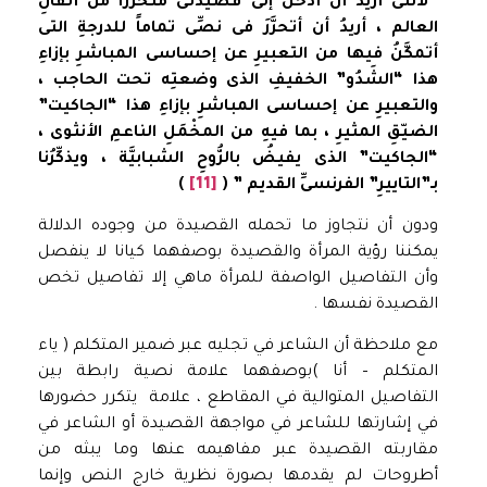
“لأننى
أريدُ أن أدخلَ إلى قصيدتى متحرِّرا من أثقالِ
العالم ، أريدُ أن أتحرَّرَ فى نصِّى تماماً للدرجةِ التى
أتمكَّنُ فيها من التعبيرِ عن إحساسى المباشرِ بإزاءِ
هذا “ال
شَدُو” الخفيفِ الذى وضعتِه تحت الحاجب
،
و
التعبيرِ عن إحساسى المباشرِ بإزاءِ
هذا
“الجاكيت”
الضيّقِ المثيرِ ، بما فيهِ من المخْمَلِ الناعمِ الأنثوى ،
“الجاكيت” الذى يفيضُ بالرُّوحِ الشبابيَّة ، ويذكِّرُنا
بـ”التاييرِ” الفرنسىِّ القديم ” (
[11]
)
ودون أن نتجاوز ما تحمله القصيدة من وجوده الدلالة
يمكننا رؤية المرأة والقصيدة بوصفهما كيانا لا ينفصل
وأن التفاصيل الواصفة للمرأة ماهي إلا تفاصيل تخص
القصيدة نفسها .
مع ملاحظة أن الشاعر في تجليه عبر ضمير المتكلم ( ياء
المتكلم – أنا )بوصفهما علامة نصية رابطة بين
التفاصيل المتوالية في المقاطع ، علامة يتكرر حضورها
في إشارتها للشاعر في مواجهة القصيدة أو الشاعر في
مقاربته القصيدة عبر مفاهيمه عنها وما يبثه من
أطروحات لم يقدمها بصورة نظرية خارج النص وإنما