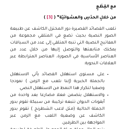
مع القِطَعِ
من خلالِ الحدْسِ والعشوائيّة” (
[3]
)
تلعب القصائد القصيرة دور المختزل الكاشف عن طبيعة
الصور النصية بحيث تضع في المتلقي مجموعة من
المفاتيح النصية التي تنبه المتلقي إلى عدد من السياقات
يمكنك متابعتها والتوصل إليها من خلال عدد من
العناصر الأساسية في الصورة، العناصر المترابطة عبر
العلاقات النحوية:
على مستوى استهلال القصائد يأتي الاستهلال
بالجملة الخبرية (إننا نلعب مع الزمن ) نموذجا
وصفيا لتكرار هذا النمط من الاستهلال النصي.
والاستهلال يتضمن فعلا مضارعا يعد واحدة من
أيقونات الديوان تتبعه تركيبة من سبيكة تقوم بدور
الجملة الحالية (مثل لاعب الشطرنج ) تقوم بدور
الكاشف عن وضعية اللعب مع الزمن عبر
المواجهة بين الطرفين.