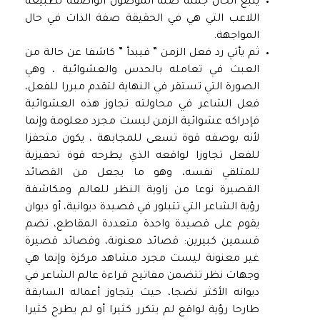
يتبع الحال جملة صلة الموصول الواصفة لطبيعة
اللاعب التي هي في الحقيقة صفة الذات في حال
المواجهة.
ثم يأتي رد فعل الزمن ” فيبدأ ” كاشفا عن حالة من
العبث في تعامله بالحدس والعشوائية ، وهي
الصورة التي تستقر في النهاية لتقدم مبررا للفعل،
فعل الشاعر في محاولته تجاوز هذه العشوائية
فإدراكه عشوائية الزمن ليست مجرد معلومة وإنما
لأنه بوصفه قوة تسعى للمجابهة ، يكون متحفزا
للفعل تجاوزا لواقعه الذي يطرحه قوة تحفيزية
للمتلقي نفسه، وهو ما يجعل من القصائد
القصيرة نوعا من زاوية النظر للعالم ومكاشفة
رؤية الشاعر التي تتبلور في قصيدة ديوانية، أو ديوان
يقوم على قصيدة واحدة متعددة المقاطع، تضم
قسمين كبيرين: قصائد معنونة، وقصائد قصيرة
غير معنونة ليست مجرد مشاهد مركزة وإنما هي
وجهات نظر تتضمن مفاتيح قراءة عالم الشاعر في
ديوانه الأكثر نضجا، حيث يتجاوز أعماله السابقة
طارحا رؤية لواقع لم يتكرر كثيرا أو لم يطرح كثيرا