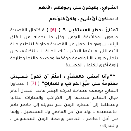
الشوارعِ ، يهيمون على وجوهِهِم ، لأنهم
لا يملكون أىَّ شىءٍ ، ولكنَّ قلوبَهم
تمتلئُ ب
خطَرِ المستقبل .” (
[6]
)
فاكتمال القصيدة
مرهون بمكاشفة اليومي وكل ما يحمله من القلق
الإنساني وهو ما يجعل من القصيدة محاولة لتنظيم حالة
التيه التي يعيشها البشر ، تلك الحالة الت تتكشف حين
يتجلى صوت الأنا واصفة موقفها ومحددة حالتها وطارحة
زاوية أخرى لاكتمال القصيدة :
“
“
وأنا أمشى كالمخدَّرِ ، أحلُمُ أن تكونَ قصيدتى
مفتوحةً على حيِّزِ الكواكِبِ والمداراتِ”
(
[7]
) متجاوزا
الشارع بوصفه مساحة لحركة البشر فاتحا المجال أمام
خيال الشاعر منطلقا إلى الكواكب والمدارات مكانيا
ومنطلقا إلى أسطرة الزمن عبر تحويله إلى حاضر دائم
فالقصيدة لا تولد من أجل الماضي ولا المستقبل ، وإنما
من أجل الحاضر ، الحاضر بوصفه الزمن المحسوس ،
والمدرك :