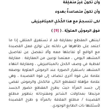
وأن تكونَ غيرَ منغلِقة
وأن تكونَ متصاعدةً بهدوء
لكى تنسجمَ مع
هذا الكُحْلِ الميتافيزيقى
فوق الرموشِ العلويّة
.
(
[9]
)
لينتهي المقطع بمفارقة قد لا تستغرق المتلقي إذا ما
اعتمد على ظاهرها في دلالته على توازي فعل القصيدة
مع الواقع أو تفاعلها معه وألا تنفصل عن تفاصيل
المشهد اليومي ، معتمدا نوعين من المفارقة : مفارقة
لفظية في وصف الكحل بالميتافيزيقي ، ومفارقة انتهاء
المشهد باستقرار الصورة عند الرموش العلوية بوصفه
علامة على قوة أخرى تنضاف إلى قوة القصيدة ، وهي
علامة مؤهلة للمقطع التالي فالكحل والرموش تفضي
إلى جسد المرأة حيث يطرح المقطع حضور الجسد
مرتبطا بمحاولات الشاعر ومقترحاته بتطوير مطلع
القصيدة / مطلع العلاقة بالمرأة و طرح القصيدة
لأسئلتها ذات الطابع الوجودي :