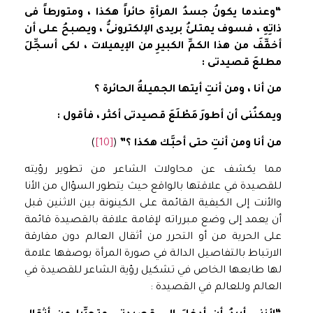
“وعندما يكونُ جسدُ المرأةِ حائراً هكذا ، ومتورطاً فى
ذاتِهِ ، فسوف يمتلئُ
بريدى الإلكترونىُّ ، ويصبحُ على أن
أخفِّفَ من هذا الكمِّ الكبيرِ من الإيميلات ،
لكى أسجِّلَ
مطلعَ قصيدتى :
من أنا ، ومن أنتِ أيتها الجميلةُ الحائرة ؟
ويمكنُنى أن أطورَ مَطْلَعَ قصيدتى أكثر ، فأقول :
من أنا ومن أنتِ حتى أحبَّك هكذا ؟”
(
[10]
)
مما يكشف عن محاولات الشاعر من تطوير رؤيته
للقصيدة في علاقتها بالواقع حيث يتطور السؤال من الأنا
والأنت إلى الكيفية القائمة على الكينونة بين الاثنين قبل
أن يعمد إلى وضع مبرراته لإقامة علاقة بالقصيدة قائمة
على الحرية من أو التحرر من أثقال العالم دون مفارقة
الارتباط بالتفاصيل الدالة في صورة المرأة بوصفها علامة
لها طابعها الخاص في تشكيل رؤية الشاعر للقصيدة في
العالم وللعالم في القصيدة :