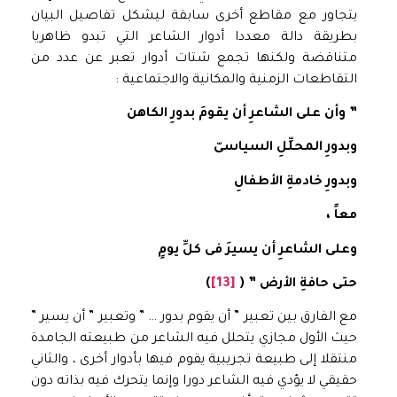
يتجاور مع مقاطع أخرى سابقة ليشكل تفاصيل البيان
بطريقة دالة معددا أدوار الشاعر التي تبدو ظاهريا
متناقضة ولكنها تجمع شتات أدوار تعبر عن عدد من
التقاطعات الزمنية والمكانية والاجتماعية :
” وأن على الشاعرِ أن يقومَ بدورِ الكاهن
وبدورِ المحلِّلِ السياسىّ
وبدورِ خادمةِ الأطفالِ
معاً ،
وعلى الشاعرِ أن يسيرَ فى كلِّ يومٍ
حتى حافةِ الأرض ”
(
[13]
)
مع الفارق بين تعبير ” أن يقوم بدور … ” وتعبير ” أن يسير ”
حيث الأول مجازي يتحلل فيه الشاعر من طبيعته الجامدة
منتقلا إلى طبيعة تجريبية يقوم فيها بأدوار أخرى ، والثاني
حقيقي لا يؤدي فيه الشاعر دورا وإنما يتحرك فيه بذاته دون