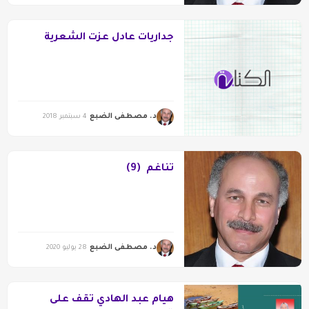
جداريات عادل عزت الشعرية
د. مصطفى الضبع
4 سبتمبر 2018
تناغم (9)
د. مصطفى الضبع
28 يوليو 2020
هيام عبد الهادي تقف على