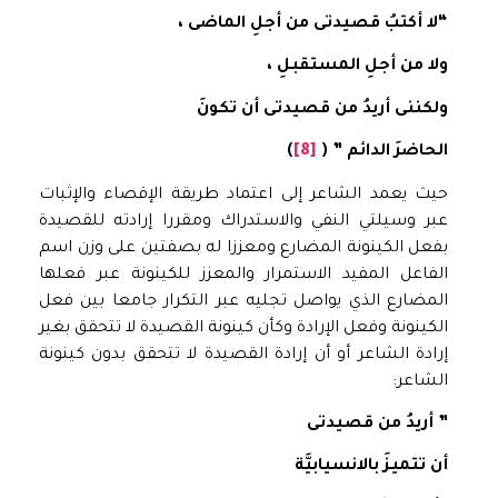
“لا أكتبُ قصيدتى من أجلِ الماضى ،
ولا من أجلِ المستقبلِ ،
ولكننى أريدُ من قصيدتى أن تكونَ
الحاضرَ الدائم ” (
[8]
)
حيث يعمد الشاعر إلى اعتماد طريقة الإقصاء والإثبات
عبر وسيلتي النفي والاستدراك ومقررا إرادته للقصيدة
بفعل الكينونة المضارع ومعززا له بصفتين على وزن اسم
الفاعل المفيد الاستمرار والمعزز للكينونة عبر فعلها
المضارع الذي يواصل تجليه عبر التكرار جامعا بين فعل
الكينونة وفعل الإرادة وكأن كينونة القصيدة لا تتحقق بغير
إرادة الشاعر أو أن إرادة القصيدة لا تتحقق بدون كينونة
الشاعر:
” أريدُ من قصيدتى
أن تتميزَ بالانسيابيَّة