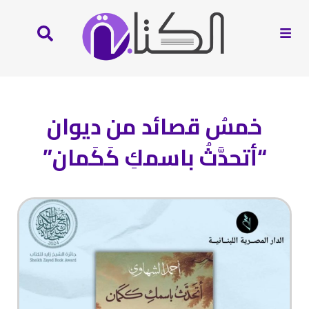
خمسُ قصائد من ديوان
“أتحدَّثُ باسمكِ كَكَمان”