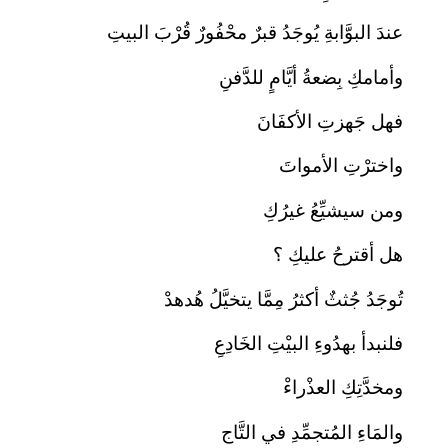
عندَ البوَّابةِ يُوجَدُ قبرٌ محْفُورٌ قُرْبَ البيتِ
وأمامكِ بِضعةُ أيَّامٍ للدَّفنِ
فهل جَهزتِ الأكفَانَ
واخترْتِ الأمواتَ
ومن سيشيِّعُ غيرُكِ
هل أقترحُ عليكِ ؟
تُوجَدُ جُثثٌ أكثرُ مِمَّا يتخيَّلُ هُدهدْ
فلنبدأ بهدُوءِ البيْتِ الخَادِعِ
ومخدَّتِكِ العذْراءْ
والمَاءِ المُتجمِّدِ في التَّاج