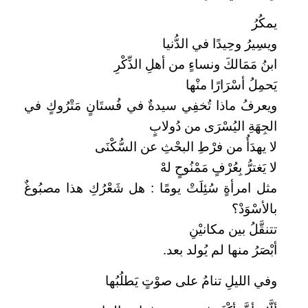
يمكُرُ
ويسِيرُ وحِيدًا في الدُّنيا
ابنُ مَمَالكَ ونساءٍ من أهلِ الذِّكْرِ
يَحمِلُ أسْرَارًا منْها
ويعرفُ ماذا تُخفِي سيدةٌ في فُستَانٍ مَتْرُوكٍ في
الجِهَةِ اليُسْرَى من دُولابٍ
لا يهدَأُ من فرْطِ البحْثِ عن السُّكْنَى
لا يَغترُّ بِعُرْفٍ مَمْنُوحٍ لهْ
مثل امرأةٍ سُئِلَتْ يومًا : هل شَعْرُكِ هذا مصبُوغٌ
بالأسْوَدْ؟
تتنقَّلُ بين مكانيْنِ
أبْصَرُ منها لم يُولد بعد.
وفي الليلِ تنامُ على صوْتٍ يَطلُبُها