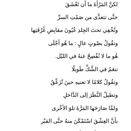
لكنَّ المَرْأةَ ما أن تَعْشَقَ
حتَّى تتغذَّى من صَمْتِ السرِّ
وتُخْفِي تحتَ الجِلدِ عُيُونَ مقابِضِ غُرْفَتِها
وتقُولُ بصْوتٍ عالٍ : ما هُو أجْلَى
هُو ما لا نُفْصِحُ عنهُ في الليْل.
تنعَمُ في الشَّكِّ طَويلًا
وتقُولُ كلامًا لا تعنيهِ حينَ تُزَعِّقُ
وتطيلُ النَّظَرَ إلى الدَّاخلِ
ولمَّا صَارَحَها المَرَّةَ تلوَ الأخْرى
بأنَّ العِشْقَ اسْتَمْكَنَ منهُ حتَّى القبْر