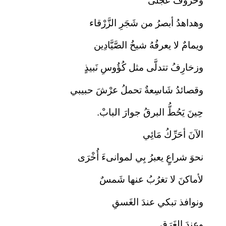
وحُرُوفٌ عَجْلَى
وهداهدُ أبصرُ من شَجَرِ الزَّرْقاء
ويمامٌ لا يعرفُهُ شيخُ الصَّيَّادِين
وزخارِفُ تتدلَّى مثل كُؤُوسِ نَبيذٍ
وقصائدُ شَاسِعةٌ تحملُ عرْشَ حبيبي
حِينَ يَحُطُّ البرقُ جوارَ البابْ.
الآنَ أحَرِّكُ مَائِي
نحوَ شراعٍ يعبرُ بِي لموانىءَ أُخْرَى
لأماكنَ لا تغرُبُ عنها شَمسٌ
ونوافذ تبكي عندَ الغَسقِ
وعندَ الغَرَقِ