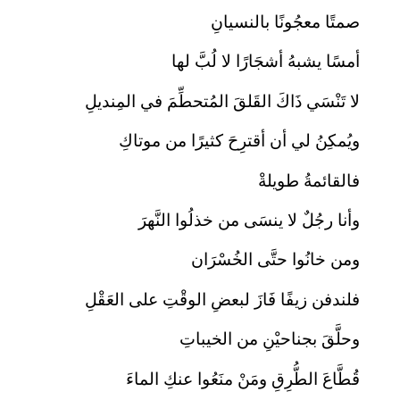
صمتًا معجُونًا بالنسيانِ
أمسًا يشبهُ أشجَارًا لا لُبَّ لها
لا تَنْسَي ذَاكَ القَلقَ المُتحطِّمَ في المِنديلِ
ويُمكِنُ لي أن أقترِحَ كثيرًا من موتاكِ
فالقائمةُ طويلةْ
وأنا رجُلٌ لا ينسَى من خذلُوا النَّهرَ
ومن خانُوا حتَّى الخُسْرَان
فلندفن زيفًا فَازَ لبعضِ الوقْتِ على العَقْلِ
وحلَّقَ بجناحيْنِ من الخيباتِ
قُطَّاعَ الطُّرِقِ ومَنْ منَعُوا عنكِ الماءَ