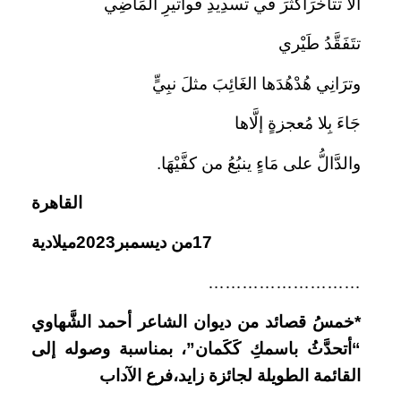
ألَّا تتأخَّرَأكْثَرَ في تسدِيدِ فواتيرِ المَاضِي
تتَفَقَّدُ طَيْري
وترَانِي هُدْهُدَها الغَائِبَ مثلَ نبِيٍّ
جَاءَ بِلا مُعجزةٍ إلَّاها
والدَّالُّ على مَاءٍ ينبُعُ من كفَّيْهَا.
القاهرة
17من ديسمبر2023ميلادية
………………………
*خمسُ قصائد من ديوان الشاعر أحمد الشَّهاوي
“أتحدَّثُ باسمكِ كَكَمان”، بمناسبة وصوله إلى
القائمة الطويلة لجائزة زايد،فرع الآداب