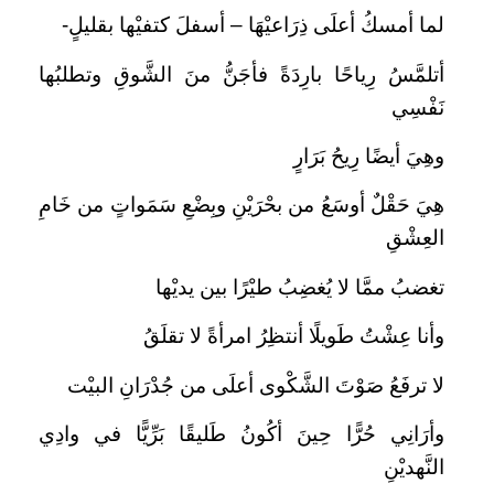
لما أمسكُ أعلَى ذِرَاعيْهَا – أسفلَ كتفيْها بقليلٍ-
أتلمَّسُ رِياحًا بارِدَةً فأجَنُّ منَ الشَّوقِ وتطلبُها
نَفْسِي
وهِيَ أيضًا رِيحُ بَرَارٍ
هِيَ حَقْلٌ أوسَعُ من بحْرَيْنِ وبِضْعِ سَمَواتٍ من خَامِ
العِشْقِ
تغضبُ ممَّا لا يُغضِبُ طيْرًا بين يديْها
وأنا عِشْتُ طَويلًا أنتظِرُ امرأةً لا تقلَقُ
لا ترفَعُ صَوْتَ الشَّكْوى أعلَى من جُدْرَانِ البيْت
وأرَانِي حُرًّا حِينَ أكُونُ طَليقًا بَرِّيًّا في وادِي
النَّهديْنِ