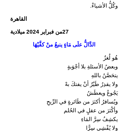
وكُلُّ الأشياءْ.
القاهرة
27من فبراير 2024 ميلادية
الدَّالُّ علَى مَاءٍ ينبعُ منْ كفَّيْهَا
هُو لُغزٌ
وبعضُ الأسئلةِ بلا أجْوَبةٍ
يتحَصَّنُ باللهِ
ولا يقدِرُ طَيْرٌ أنْ يفتكَ بهْ
يَجُوعُ ويعطَشُ
ويُسافرُ أكثرَ من طَائرةٍ في الرِّيحِ
وأكْثرَ من عقلٍ في الحُلم
يكشِفُ سِرَّ المَاءِ
ولا يُفْشِي سِرًّا