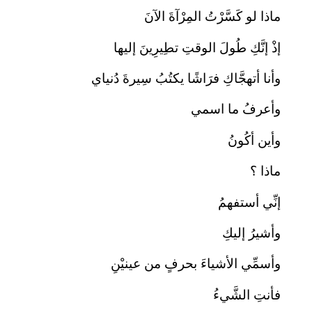
ماذا لو كَسَّرْتُ المِرْآةَ الآنَ
إذْ إنَّكِ طُولَ الوقتِ تطِيرِينَ إليها
وأنا أتهجَّاكِ فرَاشًا يكتُبُ سِيرةَ دُنياي
وأعرفُ ما اسمي
وأين أكُونُ
ماذا ؟
إنِّي أستفهمُ
وأشيرُ إليكِ
وأسمِّي الأشياءَ بحرفٍ من عينيْنِ
فأنتِ الشَّيءُ