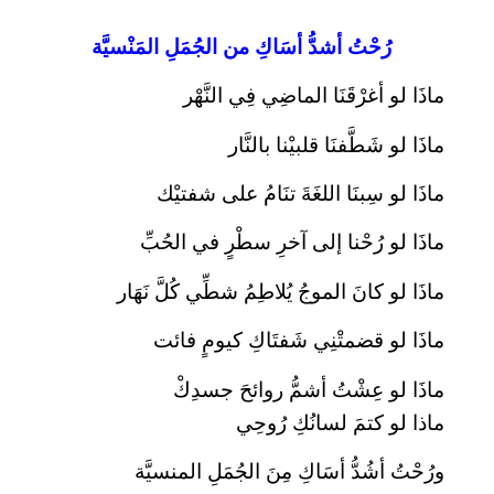
رُحْتُ أشدُّ أسَاكِ من الجُمَلِ المَنْسيَّة
ماذَا لو أغرْقَنَا الماضِي فِي النَّهْر
ماذَا لو شَطَّفنَا قلبيْنا بالنَّار
ماذَا لو سِبنَا اللغَةَ تنَامُ على شفتيْك
ماذَا لو رُحْنا إلى آخرِ سطْرٍ في الحُبِّ
ماذَا لو كانَ الموجُ يُلاطِمُ شطِّي كُلَّ نَهَار
ماذَا لو قضمتْنِي شَفتَاكِ كيومٍ فائت
ماذَا لو عِشْتُ أشمُّ روائحَ جسدِكْ
ماذا لو كتمَ لسانُكِ رُوحِي
ورُحْتُ أشُدُّ أسَاكِ مِنَ الجُمَلِ المنسيَّة