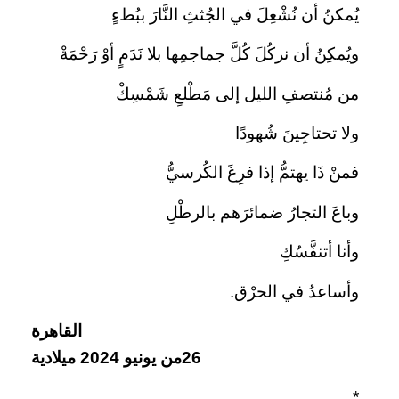
يُمكنُ أن نُشْعِلَ في الجُثثِ النَّارَ ببُطءٍ
ويُمكِنُ أن نركُلَ كُلَّ جماجمِها بلا نَدَمٍ أوْ رَحْمَةْ
من مُنتصفِ الليل إلى مَطْلعِ شَمْسِكْ
ولا تحتاجِينَ شُهودًا
فمنْ ذَا يهتمُّ إذا فرِغَ الكُرسيُّ
وباعَ التجارُ ضمائرَهم بالرطْلِ
وأنا أتنفَّسُكِ
وأساعدُ في الحرْق.
القاهرة
26من يونيو 2024 ميلادية
*