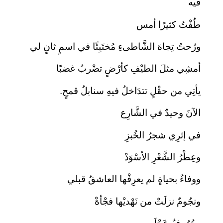
فيه
طُفْتُ كثيرًا أمس
ورُحتُ تِجاهَ الشَّاطىءِ مُختَبِئًا في اسمٍ ثانٍ لي
أمشِي مثلَ الطيْفِ كأرْضٍ تضْربُ غضبًا
يأتِي من حقْلٍ تتدَاخلُ فيهِ سنابلُ قمحٍ.
الآنَ وحيدٌ في الشَّارِع
في إثرِي شجرُ الخُبزِ
وعِطْرُ الشَّعْرِ الأسْوَدْ
ووفاءٌ بحياةٍ لم يعرِفْها العاشقُ قبلي
ونجُومٌ نزلَتْ من نَهْديْها فجْأةْ