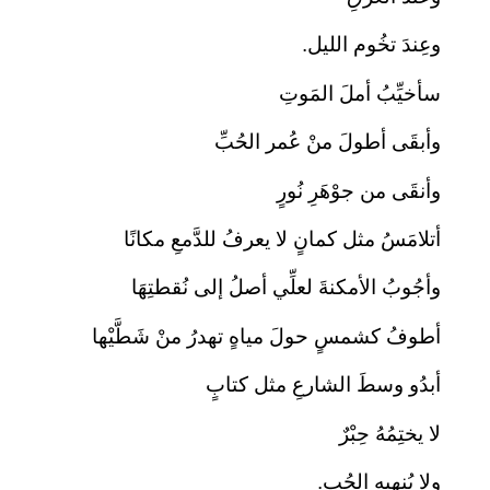
وعِندَ تخُوم الليل.
سأخيِّبُ أملَ المَوتِ
وأبقَى أطولَ منْ عُمر الحُبِّ
وأنقَى من جوْهَرِ نُورٍ
أتلامَسُ مثل كمانٍ لا يعرفُ للدَّمعِ مكانًا
وأجُوبُ الأمكنةَ لعلِّي أصلُ إلى نُقطتِهَا
أطوفُ كشمسٍ حولَ مياهٍ تهدرُ منْ شَطَّيْها
أبدُو وسطَ الشارعِ مثل كتابٍ
لا يختِمُهُ حِبْرٌ
ولا يُنهيهِ الحُب.