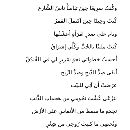
وكُنتُ سرِيعًا حِينَ تبَاطَأَ ناسُ الشَّارع
كُنتُ وحِيدًا حِينَ اكتملَ القمرُ
ونام على صدرِ امْرَأةٍ أعشْقُها
كُنتُ مليئًا بالحُبِّ وكُلِّي إشرَاقٌ
أحسبُ خطواتي نحوَ سَريرٍ لي في الفُندُقْ
أبقَى ضِدَّ الذَّبحِ وضِدَّ الرِّيح.
عرَضَتْ أن آتِي للبيْت
لتَرْعَى عُشْبَ نجُومِي من هجماتِ الذِّئب
تجمَعَ ما سقطَ من الأنفاسِ على الأرْض
وتُحصِي ما كتبتْ رُوحِي من شِعْرٍ