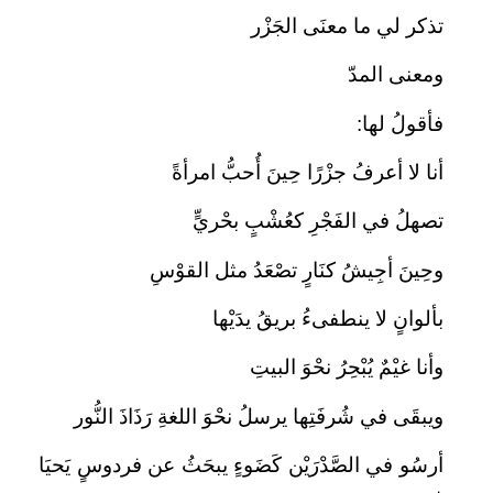
تذكر لي ما معنَى الجَزْر
ومعنى المدّ
فأقولُ لها:
أنا لا أعرفُ جزْرًا حِينَ أُحبُّ امرأةً
تصهلُ في الفَجْرِ كعُشْبٍ بحْريٍّ
وحِينَ أجِيشُ كنَارٍ تصْعَدُ مثل القوْسِ
بألوانٍ لا ينطفىءُ بريقُ يدَيْها
وأنا غيْمٌ يُبْحِرُ نحْوَ البيتِ
ويبقَى في شُرفَتِها يرسلُ نحْوَ اللغةِ رَذَاذَ النُّور
أرسُو في الصَّدْرَيْن كَضَوءٍ يبحَثُ عن فردوسٍ يَحيَا