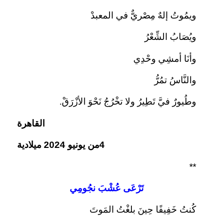
ويمُوتُ إلهٌ مِصْريٌّ في المعبدْ
ويُصَابُ الشِّعْرُ
وأنَا أمشِي وحْدِي
والنَّاسُ تمُرُّ
وطُيورٌ فيَّ تَطِيرُ ولا تخْرُجُ نَحْوَ الأزْرَقْ.
القاهرة
4من يونيو 2024 ميلادية
**
تَرْعَى عُشْبَ نجُومِي
كُنتُ خَفِيفًا حِينَ بلغْتُ المَوتَ