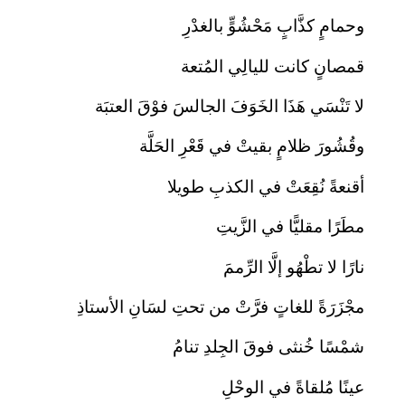
وحمامٍ كذَّابٍ مَحْشُوٍّ بالغدْرِ
قمصانٍ كانت لليالِي المُتعة
لا تَنْسَي هَذَا الخَوَفَ الجالسَ فوْقَ العتبَة
وقُشُورَ ظلامٍ بقيتْ في قَعْرِ الحَلَّة
أقنعةً نُقِعَتْ في الكذبِ طويلا
مطَرًا مقليًّا في الزَّيتِ
نارًا لا تطْهُو إلَّا الرِّممَ
مجْزَرَةً للغاتٍ فرَّتْ من تحتِ لسَانِ الأستاذِ
شمْسًا خُنثى فوقَ الجِلدِ تنامُ
عينًا مُلقاةً في الوحْلِ