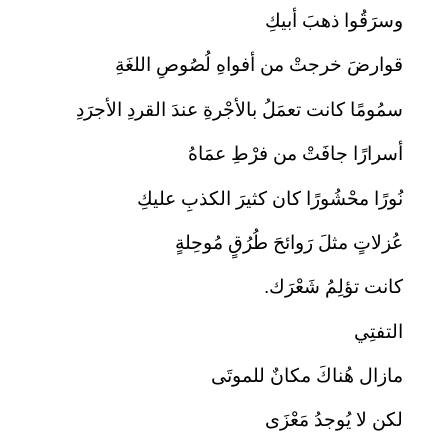
وسرَقُوا ذهبَ أبيكِ
قوارضَ خرجتْ من أفواهِ لُصُوصِ اللغَةِ
سمُومًا كانت تعمَلُ بالأجْرةِ عندَ القردِ الأجرَدِ
أسرارًا جافَتْ من فرْطِ عمَاهُ
نُورًا محْشُورًا كان كثيرَ الكذبِ عليكِ
عُزلاتٍ مثلَ رَوائحَ طُرُقٍ مُوحِلةٍ
كانت تؤلِمُ شَعْرَك.
التفتِي
مازال هُناكَ مكانٌ للموتَى
لكن لا يُوجدُ مَعْزَى