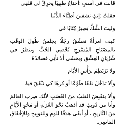
قالت في أسفٍ :أحتاجُ طبِيبًا يحرِقُ لي قلقِي
فقلتُ :إنكِ تشفينَ أطِبَّاءَ الدُّنْيا
وليتَ الشَّكَّ يَصِيرُ كِتَابًا في
كيف امرأةٌ تعشْقُ رجُلًا يجلسُ طُولَ الوقْتِ
بالمِصْبَاحِ المُسْرَجِ يُحْصِي الحُبَّ وينظرُ في
شُرْيَانِ العِشْقِ ويخشَى ألا تأتِي قصائدُهُ
ولا تَرْتَطِمَ برَأْسِ الأيَّام
وألا تدْخُلَ نفَقًا طَوْعًا أو كرهًا كي تنْفَقَ فيهْ
وألا ينقَبِضَ القلبُ منَ الغَضَبِ لأنَّكِ صِرتِ العَالمَ
وأنا من دُونِكِ قد أذهبُ نَحْوَ العُزلَةِ أو مَحْوِ الأيَّامِ
منَ التَّاريخِ ، أو أبقَى هَدَفًا للومِ وللتوبِيخِ وللإخْفَاقِ
المَاضِي.