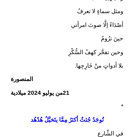
ومثل سماءٍ لا تعرفُ
أصْدَاءً إلَّا صوتَ امرأتي
حينَ تزُومُ
وحين تفجَّر كهفُ السُّكْرِ
بلا أدواتٍ منْ خَارِجِها.
المنصورة
21من يوليو 2024 ميلادية
*
تُوجَدُ جُثثٌ أكثرُ مِمَّا يتَخيَّلُ هُدْهُد
في الشِّارعِ