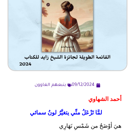
09/12/2024
يتبعهم الغاوون
أحمد الشهاوي
لمَّا تَزْعَلُ منِّي يتغيَّرُ لونُ سمائي
هيَ أوْضَحُ من شَمْسِ نَهَارِي