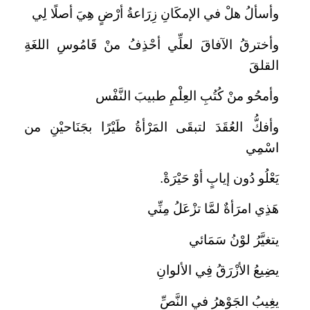
وأسألُ هلْ في الإمكَانِ زِرَاعةُ أرْضٍ هِيَ أصلًا لِي
وأخترقُ الآفاقَ لعلِّي أحْذِفُ منْ قَامُوسِ اللغَةِ
القلقَ
وأمحُو منْ كُتُبِ العِلْمِ طبيبَ النَّفْس
وأفكُّ العُقَدَ لتبقَى المَرْأةُ طَيْرًا بجَنَاحيْنِ من
اسْمِي
يَعْلُو دُون إيابٍ أوْ حَيْرَةْ.
هَذِي امرَأةٌ لمَّا تزْعَلُ مِنِّي
يتغيَّرُ لوْنُ سَمَائي
يضِيعُ الأزْرَقُ فِي الألوانِ
يغِيبُ الجَوْهرُ في النَّصِّ