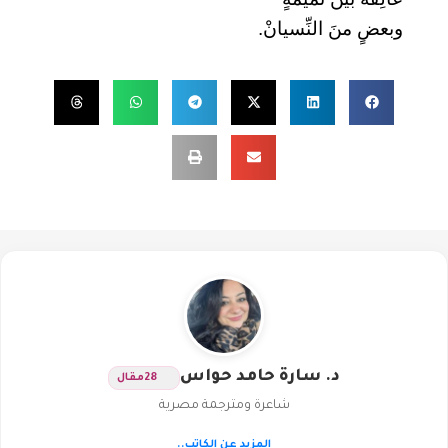
وبعضٍ منَ النِّسيانْ.
د. سارة حامد حواس
28
مقال
شاعرة ومترجمة مصرية
المزيد عن الكاتب..