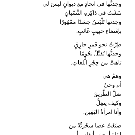
وجدتُّها في اتحادٍ مع ديوانٍ ليسَ لي
نبَشْتُ في ذاكِرةِ النِّسْيانِ
وجدتها تَلْبَسُ جسَدًا مَمْهُورًا
بإمْضاءِ حبِيبٍ غَائبٍ.
طِرْتُ نحو قَمرٍ حارِقٍ
وجدتُّها تُقبِّلُ نجُومًا
تاهَتْ من حِجْرِ الُّلغاتِ.
وهمٌ هي
أم وحيٌ
ضلَّ الطَّريقَ
وكيف يضِلُّ
وأنا امرأةُ اليَقِين.
صنَعْتُ عصا سحْريَّةً من
لؤلؤٍ أبيضَ وأنفاسِ أبي.