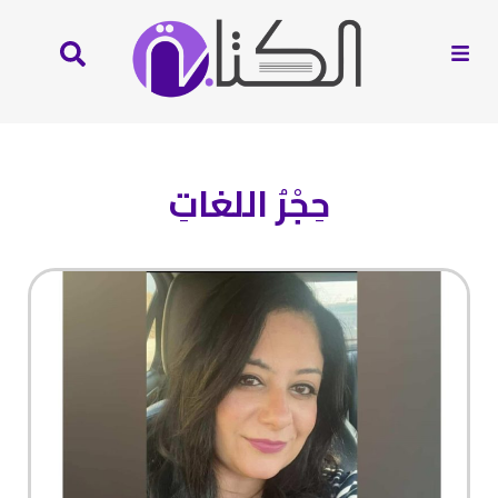
حِجْرُ اللغاتِ