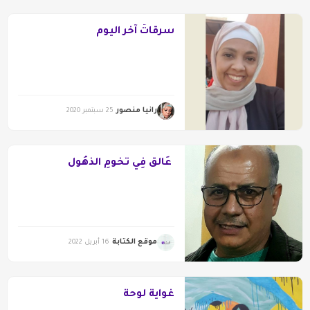
سرقاتُ آخر اليوم
رانيا منصور
25 سبتمبر 2020
عَالقٌ فِي تُخومِ الذهُول
موقع الكتابة
16 أبريل 2022
غواية لوحة