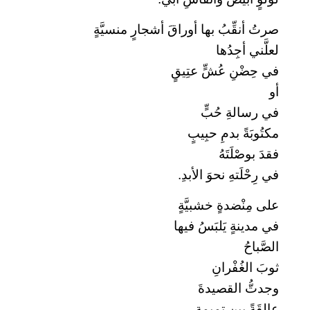
صرتُ أنقِّبُ بها أوراقَ أشجارٍ منسيَّةٍ
لعلَّني أجِدُها
في حِضْنِ عُشٍّ عتِيقٍ
أو
في رسالةِ حُبٍّ
مكتُوبَةً بدمِ حبِيبٍ
فقدَ بوصْلَتَهُ
في رِحْلَتهِ نحوَ الأبدِ.
على مِنْضدةٍ خشبيَّةٍ
في مدينةٍ يَلبَسُ فيها
الصَّباحُ
ثوبَ الغُفْرانِ
وجدتُّ القصيدةَ
عالِقَةً بين تميمةٍ