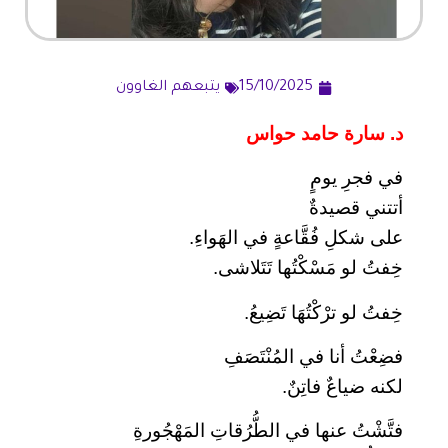
15/10/2025
يتبعهم الغاوون
د. سارة حامد حواس
في فجرِ يومٍ
أتتني قصيدةٌ
على شكلِ فُقَّاعةٍ في الهَواءِ.
خِفتُ لو مَسْكْتُها تَتَلاشى.
خِفتُ لو ترْكْتُهَا تَضِيعُ.
فضِعْتُ أنا في المُنْتَصَفِ
لكنه ضياعٌ فاتِنٌ.
فتَّشْتُ عنها في الطُّرُقاتِ المَهْجُورةِ