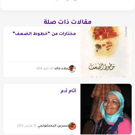
مقالات ذات صلة
مختارات من “خطوط الضعف”
علاء خالد
30 مايو 2014
آثام آدم
نسرين البخشونجي
15 مارس 2013