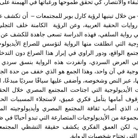
بقاء والانتصار، كي تحقق طموحها ورغباتها في الهيمنة على
من خلال تبنيها لرؤية كارل بوبر للمجتمعات – أن تكشف 
روايات الحقبة العربية، وعن الرؤية الكامنة خلف التجل
في رواية السلفي، فهذه الدراسة تسعى جاهدة للكشف عن ا
وجية التي انطلقت منها الرواية لتؤسس للصراع الأيديول
مع الواقع، ودور الراوي في إبراز هذا الصراع دون التدخ
ة في العرض السردي، وانفردت هذه الرواية بنسق سردي
لوجية في آن واحد، وهذا الجمع هو الذي خفف من حدة الجنو
 لها، عبر النص وشخوصه، وأضفى عليها سياقًا سرديًا مبدعً
 الأيديولوجية التي اجتاحت المجتمع المصري خلال الحقبة
وف أمامها بتأمل فكري عميق، لاستجلاء المسببات الحقيق
اد، الذي أصاب ثقافة المجتمع المصري وأيديولوجيته ال
مجموعة من الأيديولوجيات المتصارعة التي تبدو أحيانًا في ظاه
اني، لكن العمق الفكري يكشف حقيقة التشظي المجتمعي
التي تجتاح شخصيات الرواية.