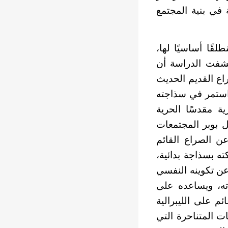
 في بنية المجتمع
قًا أساسيًا لها،
كشفت الدراسة أن
اع القديم الحديث
 استمر في سذاجته
ية مقدسًا الحرية
رل بوبر المجتمعات
ن الصراع القائم
ته بسذاجة بدائية،
 عن تكوينه النفسي
اته، ويساعده على
ئم على الليبرالية
ات المتناحرة التي