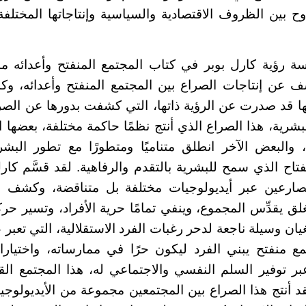
 بين الظروف الاقتصادية والسياسية وإنتاجاتها المختلفة
ة رؤية كارل بوبر في كتاب المجتمع المنفتح وأعدائه منطل
ن إنتاجات الصراع بين المجتمع المنفتح وأعدائه، و
ها قد صدرت عن الرؤية ذاتها، التي كشفت بدورها عن الصر
بشرية، هذا الصراع الذي أنتج نظمًا حاكمة مختلفة، بعضها
، والبعض الآخر انطلق متناميًا ومتطورًا مع تطور البشر
انفتاح الذي سمح للبشرية بالتقدم والرفاهية. لقد قسَّم كا
ارعين عبر أيديولوجيات مختلفة بل متناقضة، وكشف ع
لق يقدِّس المجموع، وينفي تمامًا حرية الأفراد، وتسير حرك
يان وسيلة ناجعة لدحر رغبات الفرد الاستقلالية، التي تعبر
مع منفتح يبني الفرد ليكون حرًا في ممارساته، واختيار
 عبر توفير السلم النفسي والاجتماعي له، هذا المجتمع القا
قد أنتج هذا الصراع بين المجتمعين مجموعة من الأيديولوجي