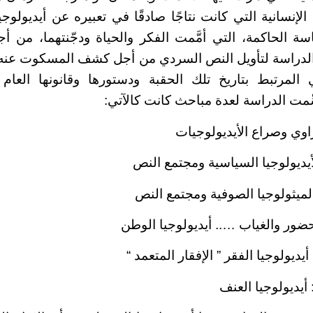
لإنسانية التي كانت نتاجًا صادقًا في تعبيره عن أيديولوج
اسة الحاكمة، التي أمَّمت الفكر والحياة ودجّنتهما، من 
دراسة لتأويل النص السردي من أجل كشف المسكوت عنه، عب
 المرتبط بتاريخ تلك الحقبة ودستورها وقانونها العام 
سِّمت الدراسة لعدة مباحث كانت كالآتي:
راوي وصراع الأيديولوجيات
أيديولوجيا السياسية ومجتمع النص
لميثولوجيا الصوفية ومجتمع النص
حضور والغياب ….. أيديولوجيا الوطن
ديولوجيا الفقر ” الإفقار المتعمد “
يديولوجيا العنف