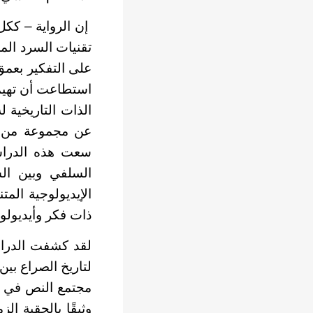
إن الرواية – ككل
تقنيات السرد ال
على التفكير بعمق 
استطاعت أن تهيمن
الذات التاريخية ل
عن مجموعة من الد
سعت هذه الدراسة
السلفي وبين ال
الإيديولوجية ال
ذات فكر وأيديولو
لقد كشفت الدراس
لتاريخ الصراع ب
مجتمع النص في حق
وثيقًا بالحقبة ال