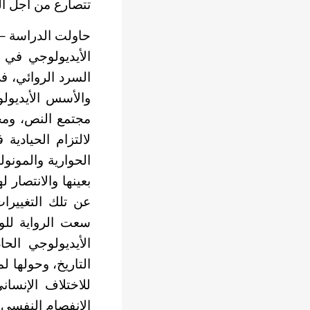
تتصارع من أجل ال
حاولت الدراسة – 
الأيديولوجي في 
السرد الروائي، 
والأسس الأيديول
مجتمع النص، ومجت
لالتزام الحيادي
الحوارية والمونو
بعينها والانتصار
عن تلك التغييرات
سعت الرواية للوق
الأيديولوجي الح
التاريخ، وحولها ل
للاختلاف الإنس
الانفصام النفسي 