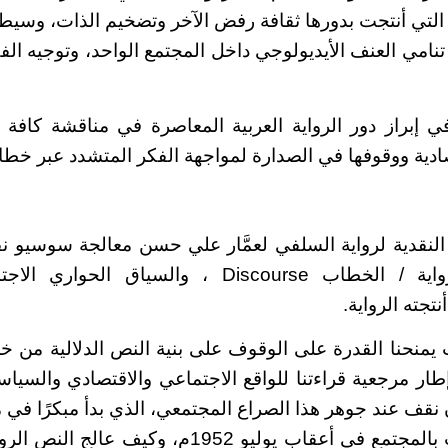
 التي أنتجت بدورها ثقافة رفض الآخر وتضخيم الذات، وسيطر
امي العنف الأيديولوجي داخل المجتمع الواحد، وتوجيه الفك
إبراز دور الرواية العربية المعاصرة في مناقشة كافة ال
ادية ووقوفها في الصدارة لمواجهة الفكر المتشدد عبر خطاب
النقدية لرواية السلفي لعمَّار علي حسن معالجة سوسيو ن
الارتباط بين الرواية / الخطاب Discourse ، والسيا
جته الرواية.
يمنحنا القدرة على الوقوف على بنية النص الدلالية من خلا
ر مرجعية قراءتنا للواقع الاجتماعي والاقتصادي والسياس
نقف عند جوهر هذا الصراع المجتمعي، الذي بدأ مبكرًا في 
التغير التي لحقت بالمجتمع في أعقاب يوليو 1952م، و