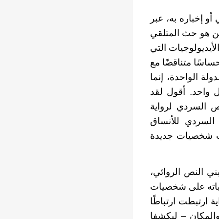
و إخباره به، عبر
سن هو حث المتلقي
لأيديولوجيات التي
ساسًا متناقضًا مع
ولة الواحدة، إنما
ل واحد. أقول لقد
ص السردي لرواية
السردي للأنساق
لت شخصيات جديدة
ني النص الروائي،
عياته على شخصيات
 ارتبطت ارتباطًا
 والمكان – ليكشفا