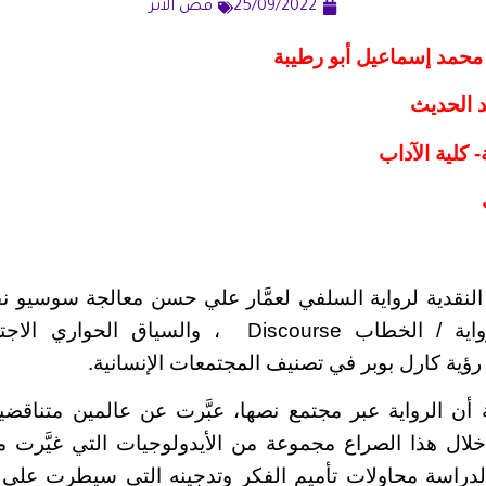
25/09/2022
قص الأثر
محمد إسماعيل أبو رطيبة
قد الحديث
 كلية الآداب
النقدية لرواية السلفي لعمَّار علي حسن معالجة سوسيو ن
الارتباط بين الرواية / الخطاب Discourse ، والسياق
رؤية كارل بوبر في تصنيف المجتمعات الإنسانية.
 الرواية عبر مجتمع نصها، عبَّرت عن عالمين متناقضي
 خلال هذا الصراع مجموعة من الأيدولوجيات التي غيَّرت م
الدراسة محاولات تأميم الفكر وتدجينه التي سيطرت على 