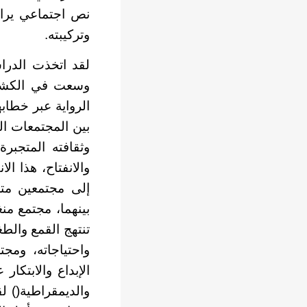
نص اجتماعي يراوح
وتركيبته.
لقد اتخذت الدراس
وسعت في الكشف ع
الرواية عبر خطاب
بين المجتمعات ال
وثقافته المتجبرة
والانفتاح، هذا ال
إلى مجتمعين متص
بينهما، مجتمع منغ
تنتهج القمع والطغ
واحتياجاته، ومجت
الإبداع والابتكار
والديمقراطية(
) ل