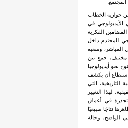
 المجتمع.
عن حوارية الخطاب
ي الأيديولوجي في
لمضامين الفكرية
وجي المحتدم داخل
ل المباشر، وسعيه
 مختلف، جمع بين
ح نحو أيديولوجيا
ا، استطاع أن يكشف
 التاريخية، التي
ية، لهذا التغيير
متجذرة في أعماق
رها نتاجًا طبيعيًا
 الواضح، وحالة