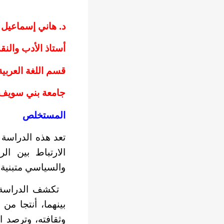
د. هاني إسماعيل 
أستاذ الأدب والن
قسم اللغة العربية-
جامعة بني سويف
المستخلص
تعد هذه الدراسة 
والسياسي متبنية 
تكشف الدراسة أن
بينهما، أنتجا من
وثقافته، وترصد 