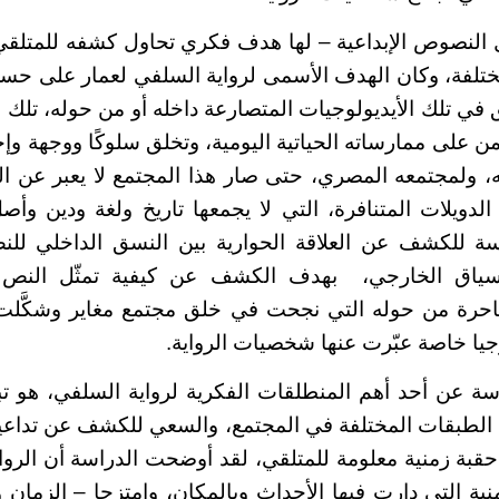
 النصوص الإبداعية – لها هدف فكري تحاول كشفه للمتلقي أ
مختلفة، وكان الهدف الأسمى لرواية السلفي لعمار على ح
في تلك الأيديولوجيات المتصارعة داخله أو من حوله، تلك ا
 على ممارساته الحياتية اليومية، وتخلق سلوكًا ووجهة وإح
ه، ولمجتمعه المصري، حتى صار هذا المجتمع لا يعبر عن الد
ويلات المتنافرة، التي لا يجمعها تاريخ ولغة ودين وأص
 للكشف عن العلاقة الحوارية بين النسق الداخلي للن
سياق الخارجي، بهدف الكشف عن كيفية تمثّل النص 
متناحرة من حوله التي نجحت في خلق مجتمع مغاير وشكَّ
جيا خاصة عبّرت عنها شخصيات الرواية.
ة عن أحد أهم المنطلقات الفكرية لرواية السلفي، هو تب
ين الطبقات المختلفة في المجتمع، والسعي للكشف عن تدا
بة زمنية معلومة للمتلقي، لقد أوضحت الدراسة أن الرواية
زمنية التي دارت فيها الأحداث وبالمكان، وامتزجا – الزمان