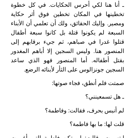
ـ أنا هنا لكي أحرس الحكايات. في كل خطوة
تخطينها في المكان تخطين فوق أثر حكاية
ومصير. وإليك الحقائق، ولك أن تعلمي أن الأبناء
السبعة لم يكونوا قتلة بل كانوا سبعة أطفال
قتلوا غدرا في صباهم، ثم جيء برقابهم إلى
المنصور هنا. وليس السجين إلا أباهم المغدور
بقتل أطفاله. أما المنصور فهو الذي ساعد
السجين جونزالوس على الثأر لأبنائه الرضع.
صمتت فلم أنطق، فجاء صوتها:
ـ هل تسمعينني؟
لم أنبس بحرف، فقالت: وفاطمة؟
قلت لها: ما بها فاطمة؟
ابتسمت وقالت: لم تكن فاطمة التي أغرمت