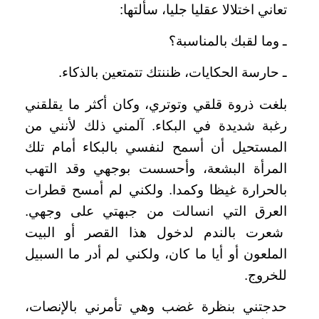
تعاني اختلالا عقليا جليا، سألتها:
ـ وما لقبك بالمناسبة؟
ـ حارسة الحكايات، ظننتك تتمتعين بالذكاء.
بلغت ذروة قلقي وتوتري، وكان أكثر ما يقلقني
رغبة شديدة في البكاء. آلمني ذلك لأنني من
المستحيل أن أسمح لنفسي بالبكاء أمام تلك
المرأة البشعة، وأحسست بوجهي وقد التهب
بالحرارة غيظا وكمدا. ولكني لم أمسح قطرات
العرق التي انسالت من جبهتي على وجهي.
شعرت بالندم لدخول هذا القصر أو البيت
الملعون أو أيا ما كان، ولكني لم أدر ما السبيل
للخروج.
حدجتني بنظرة غضب وهي تأمرني بالإنصات،