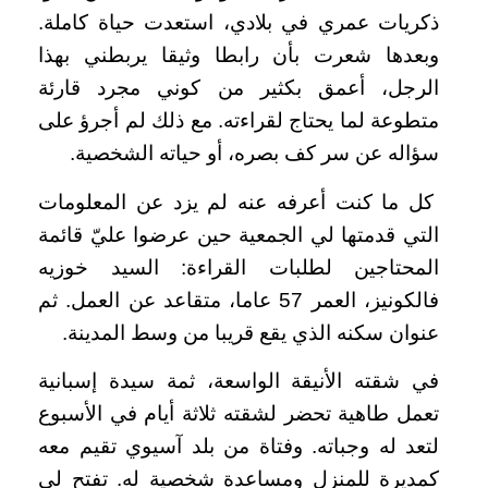
ذكريات عمري في بلادي، استعدت حياة كاملة.
وبعدها شعرت بأن رابطا وثيقا يربطني بهذا
الرجل، أعمق بكثير من كوني مجرد قارئة
متطوعة لما يحتاج لقراءته. مع ذلك لم أجرؤ على
سؤاله عن سر كف بصره، أو حياته الشخصية.
كل ما كنت أعرفه عنه لم يزد عن المعلومات
التي قدمتها لي الجمعية حين عرضوا عليّ قائمة
المحتاجين لطلبات القراءة: السيد خوزيه
فالكونيز، العمر 57 عاما، متقاعد عن العمل. ثم
عنوان سكنه الذي يقع قريبا من وسط المدينة.
في شقته الأنيقة الواسعة، ثمة سيدة إسبانية
تعمل طاهية تحضر لشقته ثلاثة أيام في الأسبوع
لتعد له وجباته. وفتاة من بلد آسيوي تقيم معه
كمديرة للمنزل ومساعدة شخصية له. تفتح لي