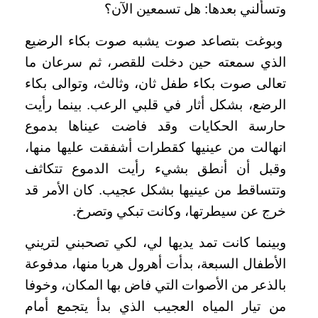
وتسألني بعدها: هل تسمعين الآن؟
وبوغت بتصاعد صوت يشبه صوت بكاء الرضيع
الذي سمعته حين دخلت للقصر، ثم سرعان ما
تعالى صوت بكاء طفل ثان، وثالث، وتوالى بكاء
الرضع، بشكل أثار في قلبي الرعب. بينما رأيت
حارسة الحكايات وقد فاضت عيناها بدموع
انهالت من عينيها كقطرات أشفقت عليها منها،
وقبل أن أنطق بشيء رأيت الدموع تتكاثف
وتتساقط من عينيها بشكل عجيب. كان الأمر قد
خرج عن سيطرتها، وكانت تبكي وتصرخ.
وبينما كانت تمد يديها لي، لكي تصحبني لتريني
الأطفال السبعة، بدأت أهرول هربا منها، مدفوعة
بالذعر من الأصوات التي فاض بها المكان، وخوفا
من تيار المياه العجيب الذي بدأ يتجمع أمام