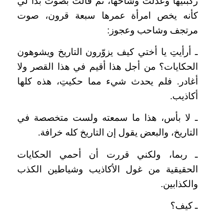
ركبتيها وعدلت وشاحها، ثم قالت بصوت بدا لي
كأنه يخص امرأة عمرها سبعة قرون، صوت
مرتجف وشاحب وعجوز:
ـ أرأيتِ يا أختي كيف يزوّرون التاريخ ويشوهون
الحكايات؟ من أجل هذا أقيم في هذا القصر ولا
أغادر. فلم يحدث شيء مما حكيتِ، هذه كلها
أكاذيب.
ـ لا بأس، هذا ما سمعته ولست متخصصة في
التاريخ، والبعض يقول إن التاريخ كله خرافة.
ـ ربما، ولكني قررت أن أحمي الحكايات
الحقيقية من غول الأكاذيب وشياطين الكذب
والكذابين.
ـ كيف؟