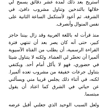
أستريح بعد ذلك لمدة عشر دقائق يسمح لي
خلالها بالتدخين وتناول مشروب دافئ، في
الشرفة، ثم أعود لأستكمل الساعة الثانية على
نفس المنوال وأنصرف.
منذ قرأت له باللغة العربية وقد زال بيننا حاجز
كبير، حتى أنه كان يصر بعد أن تنتهي فترة
القراءة الرسمية، أن يطلب من الفتاة الآسيوية
ألميرا أن تحضّر لي العشاء. ولكنه لا يتناول شيئا
في حضوري، فهو لا يأكل أمام أحد. ويكتفي
بتناول جرعات خفيفة من مشروب تعده ألميرا.
لكنه، في أثناء ذلك يجلس قريبا مني ويسألني
عن حياتي في الشرق كما اعتاد أن يقول
مبتسما.
ولعل السبب الوحيد الذي جعلني أقبل عرضه