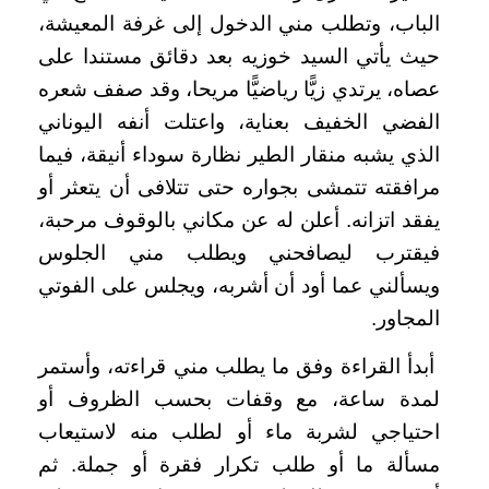
الباب، وتطلب مني الدخول إلى غرفة المعيشة،
حيث يأتي السيد خوزيه بعد دقائق مستندا على
عصاه، يرتدي زيًّا رياضيًّا مريحا، وقد صفف شعره
الفضي الخفيف بعناية، واعتلت أنفه اليوناني
الذي يشبه منقار الطير نظارة سوداء أنيقة، فيما
مرافقته تتمشى بجواره حتى تتلافى أن يتعثر أو
يفقد اتزانه. أعلن له عن مكاني بالوقوف مرحبة،
فيقترب ليصافحني ويطلب مني الجلوس
ويسألني عما أود أن أشربه، ويجلس على الفوتي
المجاور.
أبدأ القراءة وفق ما يطلب مني قراءته، وأستمر
لمدة ساعة، مع وقفات بحسب الظروف أو
احتياجي لشربة ماء أو لطلب منه لاستيعاب
مسألة ما أو طلب تكرار فقرة أو جملة. ثم