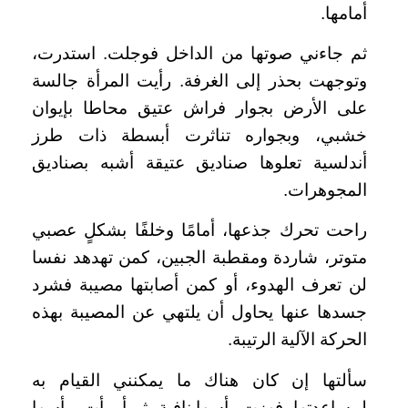
أمامها.
ثم جاءني صوتها من الداخل فوجلت. استدرت،
وتوجهت بحذر إلى الغرفة. رأيت المرأة جالسة
على الأرض بجوار فراش عتيق محاطا بإيوان
خشبي، وبجواره تناثرت أبسطة ذات طرز
أندلسية تعلوها صناديق عتيقة أشبه بصناديق
المجوهرات.
راحت تحرك جذعها، أمامًا وخلفًا بشكلٍ عصبي
متوتر، شاردة ومقطبة الجبين، كمن تهدهد نفسا
لن تعرف الهدوء، أو كمن أصابتها مصيبة فشرد
جسدها عنها يحاول أن يلتهي عن المصيبة بهذه
الحركة الآلية الرتيبة.
سألتها إن كان هناك ما يمكنني القيام به
لمساعدتها، فهزت رأسها نافية، ثم أومأت برأسها