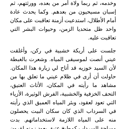
وخدمه، ثم ربما ولاة أمر من بعده، وورثتهم، ثم
إسبان مسيحيون من بعدهم. وكما يحدث عادة
أمام الأطلال، استدعيت أزمنة تعاقبت على مكان
واحد ظل متحديا الزمن، وحيوات البشر التي
تعاقبت عليه.
جلست على أريكة خشبية في ركن، وأغلقت
عيني أنصت لموسيقى المياه. وشعرت بالغبطة
لأن السيد خوزيه قد أتاح لي زيارة هذا المكان.
حاولت أن أرى في ظلام عيني ما تعلق بها من
مشاهد ما رأيته في المكان، الأثاث العتيق،
التحف الخزفية والخشبية، الفرش الوثيرة، الأزياء
التي تعود لعقود، وبئر المياه العميق الذي رأيته
في السرداب الذي كان سكان البيت يحصلون
منه على المياه اللازمة لاستخداماتهم. بدت
مساحة السرداب كمطبخ عتيق يعود زمنه لقرون