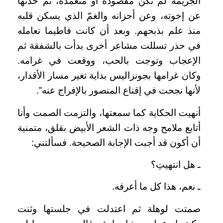
الجريمة لم تكن مقصودة أو متعمدة، ثم حدثها
عن إخوته، وعن أحزانه والغمّ الذي يسكن قلبه
منذ علم بذبحهم. وبعد أن كانت فاطيما تعامله
في حذر تسللت مشاعر أخرى بدأت بالشفقة ثم
الإعجاب وتوجت بالحب، ووقعت في غرامه.
وكان غرامها بجونزاليس بداية تغير مسار الأقدار،
لأنها نجحت في إقناع المنصور بالإفراج عنه”.
أنهيت الحكاية كما سمعتها، والتزمت الصمت وأنا
أتابع ملامح وجه ذات الشعر الأبيض بقلق، متمنية
أن أكون قد أجبت الإجابة الصحيحة. فسألتني:
ـ هل انتهيتِ؟
ـ نعم، هذا كل ما أعرفه.
صمتت لوهلة ثم اعتدلت في جلستها وثنت