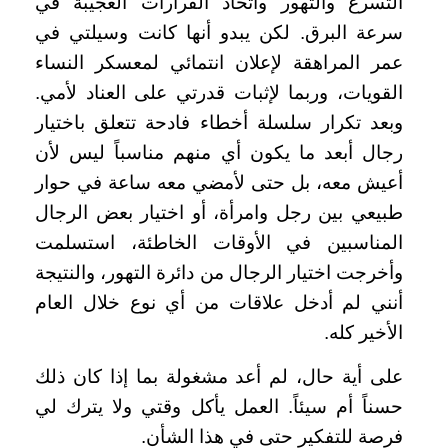
التسرع والتهور واتخاذ القرارات العجيبة في
سرعة البرق. لكن يبدو أنها كانت وسيلتي في
عمر المراهقة لإعلان انتمائي لمعسكر النساء
القويات، وربما لإثبات قدرتي على العناد لأمي.
وبعد تكرار سلسلة أخطاء فادحة تتعلق باختيار
رجال أبعد ما يكون أي منهم مناسباً ليس لأن
أعيش معه، بل حتى لأمضي معه ساعة في حوار
طبيعي بين رجل وامرأة، أو اختيار بعض الرجال
المناسبين في الأوقات الخاطئة، استسلمت
وأخرجت اختيار الرجال من دائرة التهور، والنتيجة
أنني لم أدخل علاقات من أي نوع خلال العام
الأخير كله.
على أية حال، لم أعد مشغولة بما إذا كان ذلك
حسناً أم سيئاً. العمل يأكل وقتي ولا يترك لي
فرصة للتفكير حتى في هذا الشأن.