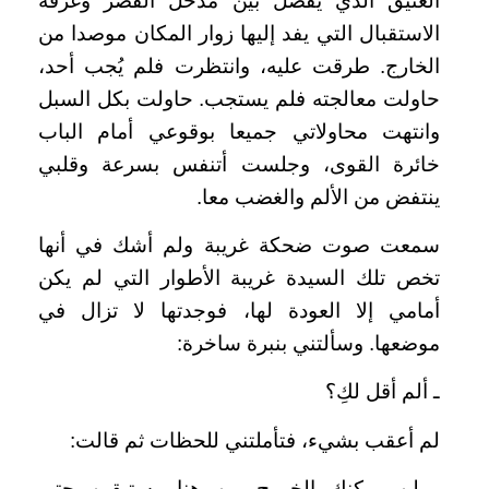
العتيق الذي يفصل بين مدخل القصر وغرفة
الاستقبال التي يفد إليها زوار المكان موصدا من
الخارج. طرقت عليه، وانتظرت فلم يُجب أحد،
حاولت معالجته فلم يستجب. حاولت بكل السبل
وانتهت محاولاتي جميعا بوقوعي أمام الباب
خائرة القوى، وجلست أتنفس بسرعة وقلبي
ينتفض من الألم والغضب معا.
سمعت صوت ضحكة غريبة ولم أشك في أنها
تخص تلك السيدة غريبة الأطوار التي لم يكن
أمامي إلا العودة لها، فوجدتها لا تزال في
موضعها. وسألتني بنبرة ساخرة:
ـ ألم أقل لكِ؟
لم أعقب بشيء، فتأملتني للحظات ثم قالت:
ـ لن يمكنكِ الخروج من هنا وستبقين حتى