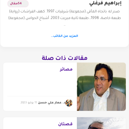
إبراهيم فرغلي
54
مقال
صدر له: باتجاه المآقي (مجموعة) شرقيات 1997. كهف الفراشات (رواية)
طبعة خاصة، 1998، طبعة ثانية ميريت 2003. أشباح الحواس (مجموعة)
…
المزيد عن الكاتب..
مقالات ذات صلة
مصائر
د. عمار علي حسن
11 يوليو 2023
قصتان