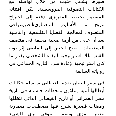
طورها بشكل حثيث من خلال تواصله مع
الكتابات التصوفية القروسطية. لكن افتتانه
المستمر بخطط المقريزى دفعه إلى اجتراح
مزيج من الأسلوب المعماري/الطبوغرافى
المتصوف لمعالجة القضايا الفلسفية والتأملية
بعد أن عانى من أزمة صحية مخيفة فى منتصف
التسعينيات. أصبح الحنين إلى الماضى إثر نوبة
القلب تلك استراتيجية للبقاء الشخصى بقدر ما
كان استراتيجية لإعادة سرد التاريخ الجماعى فى
رواياته السابقة
فى سفر البنيان يقدم الغيطانى سلسلة حكايات
أبطالها أبنية وبناؤون ولحظات حاسمة فى تاريخ
مصر العمرانى أو تاريخ الغيطانى الذاتى تتخللها
ومضات قصيرة يشرح فيها مصطلحات معمارية
بتعبير رمزى وبنفس صوفى يرى الشيء