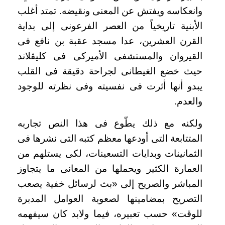
وانعكاسه ويفتش عن المعنى ونقيضه. تمتد أغلب
الأبنية تاريخياً من العصر الفرعونى إلى بداية
القرن العشرين، عدا مسجد عقبة بن نافع فى
القيروان والمستشفى الأميركى فى كليڤلاند
حيث خضع الغيطانى لجراحة دقيقة فى القلب
يبدو أنها أثرت فى نفسيته وفى نظرته للوجود
والعدم.
ولكنه مع ذلك يطّوع فى هذا النص تجاربه
المتتابعة التى أودعها معظم كتبه التى نشرها فى
الثمانينات وبدايات التسعينات، لكى يستلهم من
العمارة الكثير ويحملها من المعانى ما يتجاوز
المباشر والصريح إلى «بث لرسائل خفية يصعب
التصريح بمضامينها لصعوبة العوامل المدبرة
للوقت» حسب تعبيره، فيما ولابد كان سيفهمه