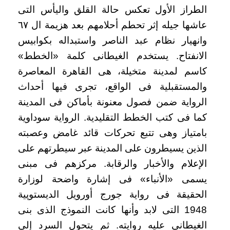
الطراز الأول تعكس حالة القلق واليأس التى
عاشها جيله إثر تحطم أحلامهم بعد هزيمة ال ٦٧
وانهيار نظام عبد الناصر واستبداله بكوابيس
الانفتاح. يستخدم الغيطانى كلمة «الخطط»
كاسم لمدينة متخيلة، هى القاهرة المعاصرة
والمستقبلية فى الواقع، تجرى فيها أحداث
الرواية ضمن فصول معنونة بأماكن فى المدينة
كما فى كتب الخطط التقليدية. الرواية سوداوية
بامتياز وهى تتبع تحركات قائد غامض وعصبته
الذين يسيطرون على المدينة عبر سيطرتهم على
الإعلام والأخبار والرقابة. مركزهم فى مبنى
يسمى «الأنباء» فى إشارة واضحة لوزارة
الحقيقة فى رواية جورج أورويل الديستوپية
1948 التى لابد وأنها كانت النموذج الذى بنى
الغيطانى عليه روايته. ثم يتحول السرد إلى