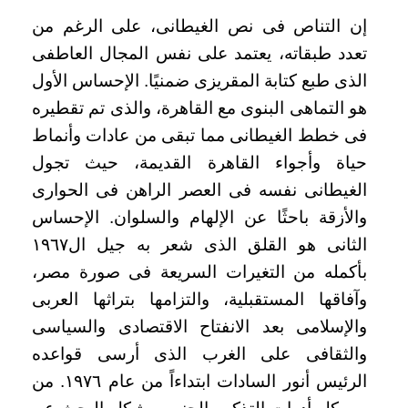
إن التناص فى نص الغيطانى، على الرغم من
تعدد طبقاته، يعتمد على نفس المجال العاطفى
الذى طبع كتابة المقريزى ضمنيًا. الإحساس الأول
هو التماهى البنوى مع القاهرة، والذى تم تقطيره
فى خطط الغيطانى مما تبقى من عادات وأنماط
حياة وأجواء القاهرة القديمة، حيث تجول
الغيطانى نفسه فى العصر الراهن فى الحوارى
والأزقة باحثًا عن الإلهام والسلوان. الإحساس
الثانى هو القلق الذى شعر به جيل ال١٩٦٧
بأكمله من التغيرات السريعة فى صورة مصر،
وآفاقها المستقبلية، والتزامها بتراثها العربى
والإسلامى بعد الانفتاح الاقتصادى والسياسى
والثقافى على الغرب الذى أرسى قواعده
الرئيس أنور السادات ابتداءاً من عام ١٩٧٦. من