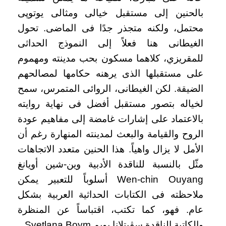
بالحنين إلى مستقبل خيالى ومثالى يوتوپى
محتمل، ولكنه متجذر جدًا فى الماضى. تحول
الغيطانى هنا فعلاً إلى النموذج الحداثى
للمقريزي، كلاهما مسكون بحب مدينته ومهموم
على مستقبلها الذى يرهنه حكامها لمصالحهم
الضيقة. لكن الغيطانى، الروائى المتمرس، سمح
لخياله بتصور مستقبل أفضل فى نهاية روايته
بالاعتماد على إشارات غامضة إلى مفاهيم عودة
الروح والقيامة والبعث لمدينته المنهارة رغم أن
الأمل لا يزال واهياً. هذا الحنين متعدد الاتجاهات
مثّل بالنسبة للناقدة الأدبية وين-شين أويانغ
Wen-chin Ouyang أسلوباً للتعبير يمكن
ملاحظته فى الكتابات الحداثية العربية بشكل
عام. فهو، كما تكتب، اقتباساً عن المنظرة
والكاتبة الناقدة سڤيتلانا بويم Svetlana Boym