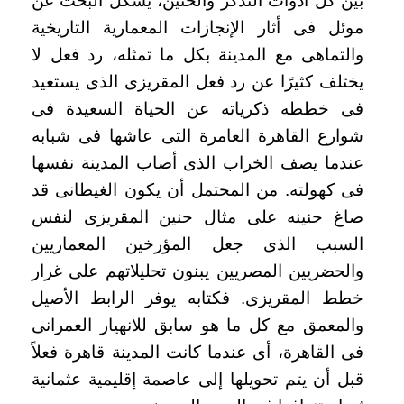
بين كل أدوات التذكر والحنين، يشكل البحث عن
موئل فى أثار الإنجازات المعمارية التاريخية
والتماهى مع المدينة بكل ما تمثله، رد فعل لا
يختلف كثيرًا عن رد فعل المقريزى الذى يستعيد
فى خططه ذكرياته عن الحياة السعيدة فى
شوارع القاهرة العامرة التى عاشها فى شبابه
عندما يصف الخراب الذى أصاب المدينة نفسها
فى كهولته. من المحتمل أن يكون الغيطانى قد
صاغ حنينه على مثال حنين المقريزى لنفس
السبب الذى جعل المؤرخين المعماريين
والحضريين المصريين يبنون تحليلاتهم على غرار
خطط المقريزى. فكتابه يوفر الرابط الأصيل
والمعمق مع كل ما هو سابق للانهيار العمرانى
فى القاهرة، أى عندما كانت المدينة قاهرة فعلاً
قبل أن يتم تحويلها إلى عاصمة إقليمية عثمانية