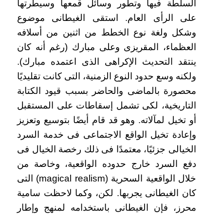
السلطة فيها وتطور وسائل قمعها وسيطرتها
على الرأى العام. استقى الغيطانى موضوع
وشكل ولغة نوع الخطط من اثنين من أسلافه
العظماء، المقريزى وعلى مبارك (رغم أنه كان
ينتقد التحديث الإكراهى الذى اعتمده مبارك).
ولكنه وسع حدود النوع الزمنية، التى كانت تقليديًا
محصورة بالماضى والحاضر بسبب قيود الكتابة
التاريخية، لكى تشمل إسقاطات على المستقبل
أو تخيل لمآلاته. وهو قد قام أيضًا بتوسيع وتعزيز
وإعادة تخيل الواقع الاجتماعى فى خدمة السرد
الخيالى جزئيًا، معتمدًا فى ذلك رخصة الخيال فى
دفع السرد خارج حدوده الواقعية، وخاصة من
خلال الواقعية السحرية (magical realism) التى
كان الغيطانى يجربها. لكن، وكما لاحظت سامية
محرز، فإن الغيطانى باستخدامه لمنهج وإطار