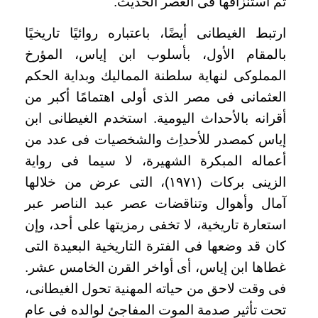
ثم استنزافها فى العصر الحديث.
ارتبط الغيطانى أيضًا، باعتباره روائيًا تاريخيًا
بالمقام الأول، بأسلوب ابن إياس، المؤرخ
المملوكى لنهاية سلطنة المماليك وبداية الحكم
العثمانى فى مصر الذى أولى اهتمامًا أكبر من
أقرانه بالأحداث اليومية. استخدم الغيطانى ابن
إياس كمصدر للأحداِث والشخصيات فى عدد من
أعماله المبكرة الشهيرة، لا سيما فى رواية
الزينى بركات (١٩٧١)، التى عرض من خلالها
آمال وأهوال وتناقضات عصر عبد الناصر عبر
استعارة تاريخية، لا تخفى رمزيتها على أحد، وإن
كان قد وضعها فى الفترة التاريخية البعيدة التى
غطاها ابن إياس، أى أواخر القرن الخامس عشر.
فى وقت لاحق من حياته المهنية تحول الغيطانى،
تحت تأثير صدمة الموت المفاجئ لوالده فى عام