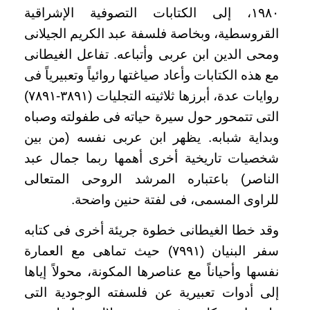
١٩٨٠، إلى الكتابات التصوفية الإشراقية
القروسطية، وبخاصة فلسفة عبد الكريم الجيلانى
ومحى الدين ابن عربى وأتباعه. تفاعل الغيطانى
مع هذه الكتابات وأعاد صياغتها روائياً وتعبيرياً فى
روايات عدة، أبرزها ثلاثيته التجليات (٣٨٩١-٧٨٩١)
التى تتمحور حول سيرة حياته فى طفولته وصباه
وبداية شبابه. يظهر ابن عربى نفسه (من بين
شخصيات تاريخية أخرى أهمها ربما جمال عبد
الناصر) باعتباره المرشد الروحى المتعالى
للراوى المسمى، فى لفتة حنين واضحة.
وقد خطا الغيطانى خطوة جريئة أخرى فى كتابه
سفر البنيان (٧٩٩١) حيث تماهى مع العمارة
نفسها وأحياناً مع عناصرها المكونة، محولاً إياها
إلى أدوات تعبيرية عن فلسفته الوجودية التى