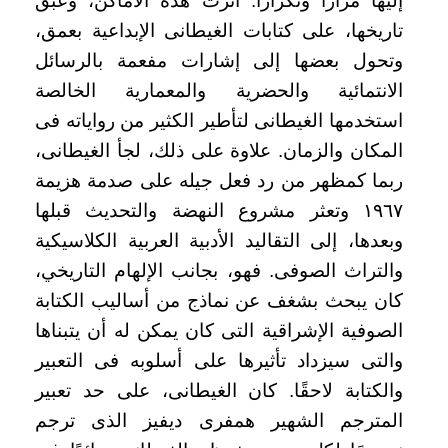
إليها مرارًا وتكرارًا. أثرت هذه الأماكن، وعبق
تاريخها، على كتابات الغيطانى الإبداعية بعمق،
وتحول بعضها إلى إشارات مفعمة بالرسائل
الانتمائية والحضرية والمعمارية الخالصة
استخدمها الغيطانى لتأطير الكثير من رواياته فى
المكان والزمان. علاوة على ذلك، لجأ الغيطانى،
ربما كمظهر من رد فعل جيله على صدمة هزيمة
١٩٦٧ وتعثر مشروع النهضة والتحديث قبلها
وبعدها، إلى التقاليد الأدبية العربية الكلاسيكية
والتراث الصوفى. فهو، بجانب الإلهام التاريخي،
كان يبحث بشغف عن نماذج من أساليب الكتابة
الصوفية الإشراقية التى كان يمكن له أن يتبناها
والتى سيزداد تأثيرها على أسلوبه فى التعبير
والكتابة لاحقًا. كان الغيطانى، على حد تعبير
المترجم الشهير همفرى ديفيز الذى ترجم