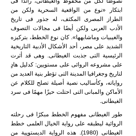
نصوصًا لكل من محفوظ والغيطانى، رائدًا فى
ابتكار «نوع من الواقعية السحرية ولكن من
الطراز المصرى المكثف، له جذور فى تاريخ
الأدب العربى ولكن أيضًا فى مجالات التصوف
والغيبيات وماشابهها». كان نوع الخطط، بتركيزه
الشديد على مصر، أحد الأشكال الأدبية التاريخية
الرئيسية التى جذبت الغيطانى. وهى قد أثرت
على مشروعه الروائى على مستويين: كدليل هادٍ
لتاريخ وجغرافيا المدينة التى تؤطر بنية العديد من
رواياته، وكأساليب نصية أصيلة تصلح للكلام عن
الأماكن والمبانى التى احتلت حيزًا مهمًا فى سرد
الغيطانى.
طور الغيطانى مفهوم الخطط مبكرًا فى رحلته
الروائية ليطبقه على رواية الخيال العلمى خطط
الغيطانى (1980). هذه الرواية الديستوپية من