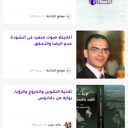
موقع الكتابة
26 يناير 2010
أكابيللا صوت منفرد فى أنشودة
عدم الرضا والتحقق
موقع الكتابة
11 يونيو 2019
ثلاثية التكوين والخروج والرؤيا..
رواية من دقادوس
د. خالد عزب
15 يناير 2022