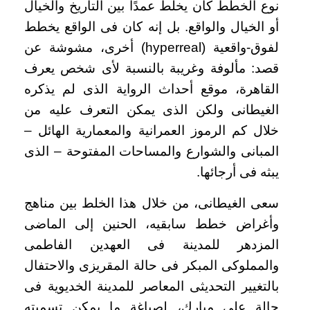
نوع الخطط كان يخلط عمدًا بين التاريخ والخيال
أو الخيال والواقع. بل إنه كان فى الواقع يخطط
لفوق-واقعية (hyperreal) أخرى، مشوشة عن
قصد: مألوفة وغريبة بالنسبة لأى شخص يعرف
القاهرة، موقع أحداث الرواية الذى لم يذكره
الغيطانى ولكن الذى يمكن التعرف عليه من
خلال كم الرموز العمرانية والمعمارية الهائل –
المبانى والشوارع والمساحات المفتوحة – الذى
يبثه فى أرجائها.
سعى الغيطانى، من خلال هذا الخلط بين مناهج
وأغراض خطط سابقيه، الحنين إلى الماضى
المزدهر للمدينة فى العهدين الفاطمى
والمملوكى المبكر فى حالة المقريزى والاحتفال
بالتغيير التحديثى المعاصر للمدينة الخديوية فى
حالة على مبارك، لصياغة ما يمكن تسميته