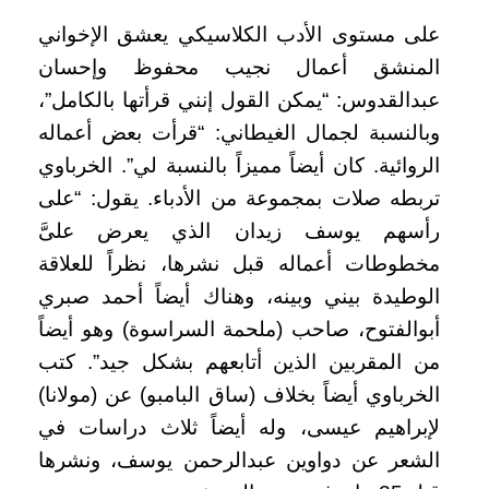
على مستوى الأدب الكلاسيكي يعشق الإخواني
المنشق أعمال نجيب محفوظ وإحسان
عبدالقدوس: “يمكن القول إنني قرأتها بالكامل”،
وبالنسبة لجمال الغيطاني: “قرأت بعض أعماله
الروائية. كان أيضاً مميزاً بالنسبة لي”. الخرباوي
تربطه صلات بمجموعة من الأدباء. يقول: “على
رأسهم يوسف زيدان الذي يعرض علىَّ
مخطوطات أعماله قبل نشرها، نظراً للعلاقة
الوطيدة بيني وبينه، وهناك أيضاً أحمد صبري
أبوالفتوح، صاحب (ملحمة السراسوة) وهو أيضاً
من المقربين الذين أتابعهم بشكل جيد”. كتب
الخرباوي أيضاً بخلاف (ساق البامبو) عن (مولانا)
لإبراهيم عيسى، وله أيضاً ثلاث دراسات في
الشعر عن دواوين عبدالرحمن يوسف، ونشرها