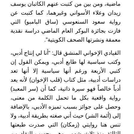
ماضية، ومن بين من كتبت عنهم الكاتبان يوسف
زيدان وعلاء الأسواني وغيرهما، كما كتبت عن
رواية سعود السنعوسي (ساق البامبو) التي
فازت بجائزة البوكر العام الماضي دراسة نقدية
معمقة ونشرتها الصحف الكويتية”.
القيادي الإخواني المنشق قال: “أنا لي إنتاج أدبي،
وكتب سياسية لها طابع أدبي، ويمكن القول إن
كتبي الأربعة ورغم أنها سياسية إلا أنها تعد
دراسات أدبية، مثل كتاب (قلب الإخوان) لأنه يعد
أدباً خالصاً فهو سيرة ذاتية، كما أن (سر المعبد)
رواية واقعية بكل ما تحمل الكلمة من معنى،
وحصل على جوائز بسبب تميزه الأدبي، بالإضافة
إلى (أئمة الشر) حيث أني صغته بطريقة أدبية، ولا
تنس هنا روايتي (زمكان) التي صدرت طبعتها
الثالثة منذ ثلاث شهور، وهي بحسب النقاد من