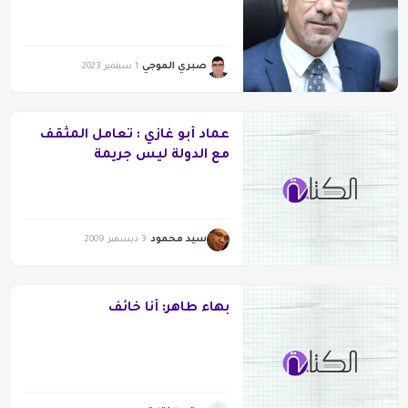
هيمنة منطق الاستهلاك
والتسليع.
صبري الموجي
1 سبتمبر 2023
عماد أبو غازي : تعامل المثقف
مع الدولة ليس جريمة
سيد محمود
3 ديسمبر 2009
بهاء طاهر: أنا خائف