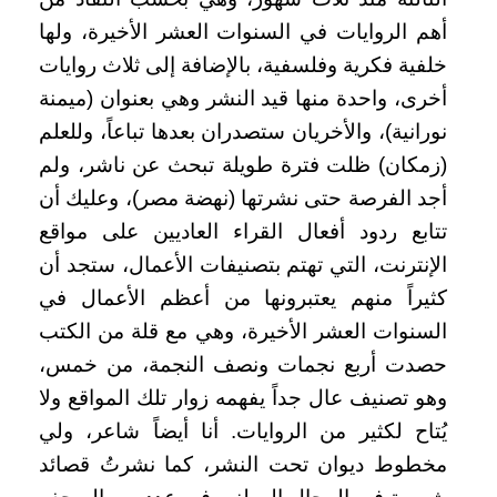
أهم الروايات في السنوات العشر الأخيرة، ولها
خلفية فكرية وفلسفية، بالإضافة إلى ثلاث روايات
أخرى، واحدة منها قيد النشر وهي بعنوان (ميمنة
نورانية)، والأخريان ستصدران بعدها تباعاً، وللعلم
(زمكان) ظلت فترة طويلة تبحث عن ناشر، ولم
أجد الفرصة حتى نشرتها (نهضة مصر)، وعليك أن
تتابع ردود أفعال القراء العاديين على مواقع
الإنترنت، التي تهتم بتصنيفات الأعمال، ستجد أن
كثيراً منهم يعتبرونها من أعظم الأعمال في
السنوات العشر الأخيرة، وهي مع قلة من الكتب
حصدت أربع نجمات ونصف النجمة، من خمس،
وهو تصنيف عال جداً يفهمه زوار تلك المواقع ولا
يُتاح لكثير من الروايات. أنا أيضاً شاعر، ولي
مخطوط ديوان تحت النشر، كما نشرتُ قصائد