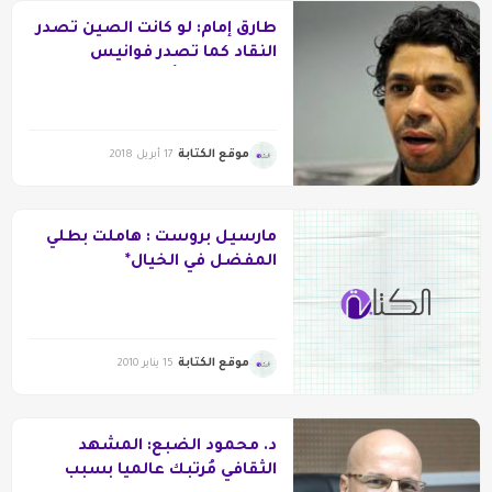
طارق إمام: لو كانت الصين تصدر
النقاد كما تصدر فوانيس
رمضان.. لكنا أكثر البلاد استيرادا
لهم
موقع الكتابة
17 أبريل 2018
مارسيل بروست : هاملت بطلي
المفضل في الخيال*
موقع الكتابة
15 يناير 2010
د. محمود الضبع: المشهد
الثقافي مُرتبك عالميا بسبب