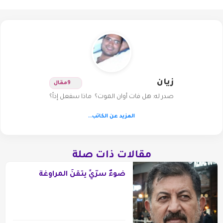
زيان
9
مقال
صدر له: هل فات أوان الموت؟ ماذا سفعل إذاً؟
المزيد عن الكاتب..
مقالات ذات صلة
ضوءٌ سرّيٌّ يتقنُ المراوغة