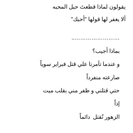
يقولون لماذا قطعتَ حبل المحبه
ألا يغفر لها قولها "أحبك"
……………………..
بماذا أجيب؟
و عندما تآمرنا علي قتل فبراير سوياً
صارعته منفرداً
حتي قتلني و ظفر مني بقلب ميت
إذاً
الزهور تُقتل دائماً