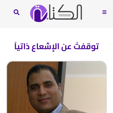
توقفتْ عن الإشعاع ذاتياً