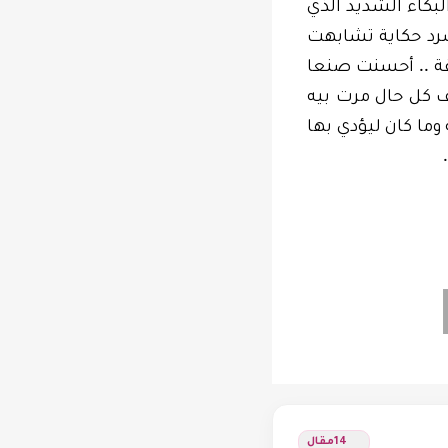
لبكاء الشديد الذي
سرد حكاية تشابهت
..
قة
أحسنت صنعا
 كل حال مرت بيه
 وما كان ليؤدي بها
.
14
مقال