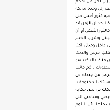
يزتي نحن من نقحم
فر إلي وحدة مربكة
ية كثور أعمى حتى
ليجد أن الزمن قد
الثور الأعمى أو أن
شيش وشرب الخمر
 داخل وحدتي أكثر
ملتِ مرض والدتك
 منكِ بالتأكيد هو
,
 سطورك
كم كانت
رغم من عِندك في
هايتك المفتوحة يا
لمك في سرد حكاية
طي ومتاهتي التي
 منها الآن بالنوم