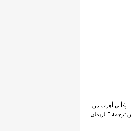
وكأني أهرب من
.
 ترجمة
ناريمان
"