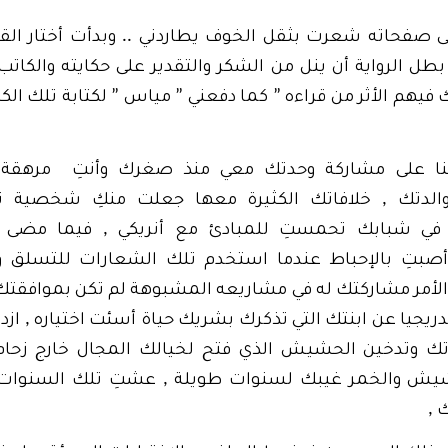
..
لى صفحاته شعرت بثقل الخوف يطاردني
وبدأت أختار الق
طل الرواية أن ينل من الشكر والتقدير على حكايته والكا
”
”
”
 فيهم الأثر من قراءه
كما دفعني
مياس
لكتابة تلك الك
ينا على مشاركة وحدتك معي منذ صغرك وأنتِ مرهقة
,
والدتك
خلافاتك الكثيرة معها جعلت منكِ شخصية 
,
 في شبابك تحمستِ للمبادئ مع أنريكي
فيما مضى ظ
أصبتِ بالإحباط عندما استخدم تلك الشعارات للتسلق
الأمر مشاركتك له في مشاريعه المشبوهة لم تكن بموافقت
,
ريجيا عن ابنتك التي تذكرك بشريك حياة أسئت اختياره
ازد
ك وتدخين الحشيش الذي فتح لخيالك المجال خارج زحام
,
شيش والخمر غيبك لسنوات طويلة
عشتِ تلك السنوات 
,
ك