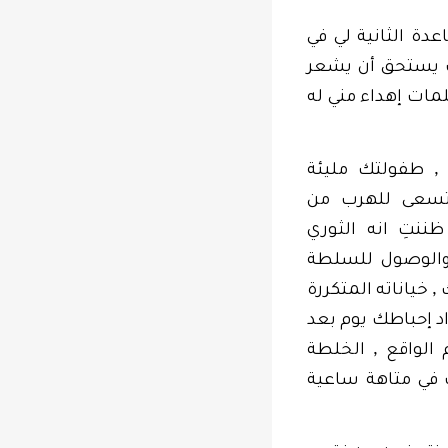
اعدة الثانية لي في
تب يستحق أن يشعر
لمات إهداء مني له
,
طفولتك مليئة
تسعى للهرب من
ننتِ انه الثوري
 والوصول للسلطة
,
ك
خياناته المتكررة
اد إحباطك يوم بعد
,
 الواقع
الخلطة
في متاهة ساعية