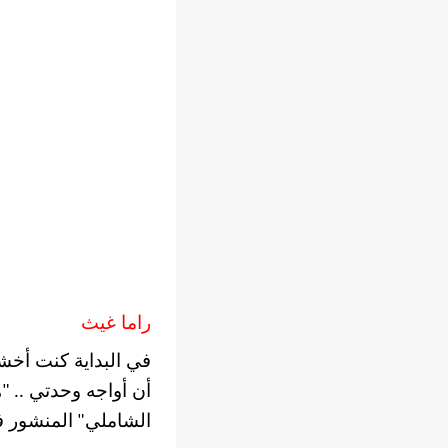
راما غيث
في البداية كنت أخ
أن أواجه وحدتي
ه
.. "
الشاملي
المنشور ف
"