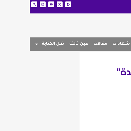
شهادات
مقالات
عين ثالثة
ظل الكتابة
دة”