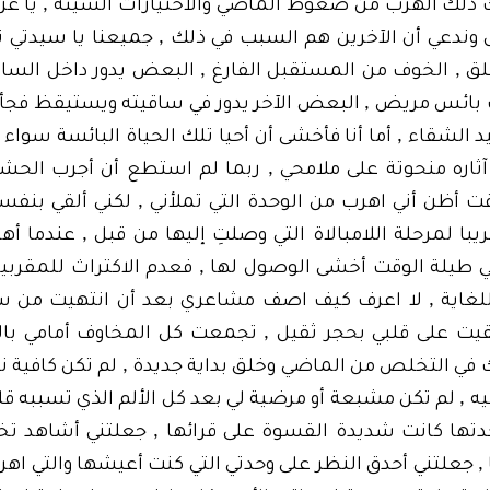
,
كك ذلك الهرب من ضغوط الماضي والاختيارات السيئة
يا عز
,
 وندعي أن الآخرين هم السبب في ذلك
جميعنا يا سيدتي ن
,
,
قلق
الخوف من المستقبل الفارغ
البعض يدور داخل الساق
,
ت بائس مريض
البعض الآخر يدور في ساقيته ويستيقظ فجأة 
,
يد الشقاء
أما أنا فأخشى أن أحيا تلك الحياة البائسة سواء ك
,
آثاره منحوتة على ملامحي
ربما لم استطع أن أجرب الح
,
ت أظن أني اهرب من الوحدة التي تملأني
لكني ألقي بنفسي
,
با لمرحلة اللامبالاة التي وصلتِ إليها من قبل
عندما أه
,
ي طيلة الوقت أخشى الوصول لها
فعدم الاكتراث للمقربين
,
لغاية
لا اعرف كيف اصف مشاعري بعد أن انتهيت من
,
قيت على قلبي بحجر ثقيل
تجمعت كل المخاوف أمامي بال
,
تك في التخلص من الماضي وخلق بداية جديدة
لم تكن كافية ن
,
يه
لم تكن مشبعة أو مرضية لي بعد كل الألم الذي تسببه ق
,
دتها كانت شديدة القسوة على قرائها
جعلتني أشاهد تخب
,
جعلتني أحدق النظر على وحدتي التي كنت أعيشها والتي اهرب