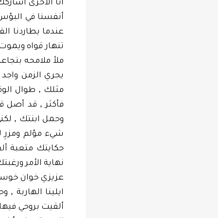
أنا الأخرى أشار
أنفسنا في البؤس
عندما يطاردنا ال
تنهار قواه ويمو
ملأ ملامحه بتجاع
يجري الزمن واجد 
,
مثلك
طوال الوق
,
فأكثر
قد أصل قري
,
وحمل ابنتك
لكن
شيء مؤلم ومزرِ ل
حكايتك متعبة أل
نهاية الأمر ورغب
عزيزي خوان خوس
,
ايلينا الهاربة
وح
ألقيت بروحي فيها