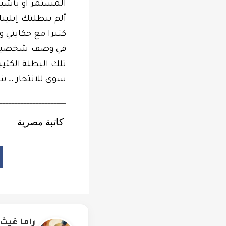
المستمر او بأشياء
ألم ببطلتك إيلين
كثيرا مع حكايتي
في وصف شخصيت
تلك البطلة الكئي
..
سوى للانتحار
شك
ــــــــــــــــــــــ
كاتبة مصرية
راما غيث