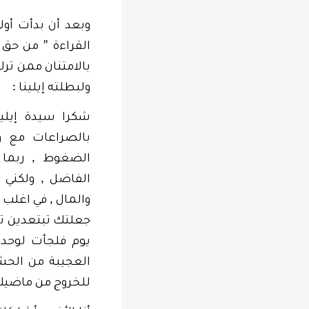
وبعد أن بدأت أو
”
القراءة
من حق ب
بالامتنان ممن ترك
:
ولبطلته إيلينا
شكرا سيدة إيل
بالصراعات مع 
,
الضغوط
ربما
,
الفاضل
ولكني 
,
والمال
في اغلب 
جعلتك تبتعدين تد
يوم فلجأت لوحدت
العجيبة من الح
للخروج من ماضي