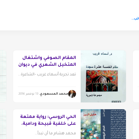
تب..
المقام الصوفي واشتغال
المتخيل الشعري في ديوان
“مقام الخمسة عشرة
تعد تجربة أسماء غريب –الشاعرة...
سجدة” لأسماء غريب
محمد المسعودي
13 نوفمبر 2014
الحي الروسي: رواية ممتعة
على خلفية قبيحة ودامية.
محمد هشام ما أن تبدأ...