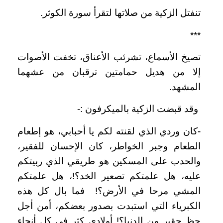
تنفتل الزكية من صلاتها لتقرأ سورة الكوثر.
***
تصيخ الأسماع، تشرئب الأعناق، تخفت الأصوات
إلا من هديل حمامتين ترقبان من عشهما
المشهد.
وقد قبضت الزكية بالميكرفون :-
-كان وردي الذي لقنته لكم يا أحبابي، هو إطعام
الطعام وجبر الخواطر، كان الإحسان للفقير،
والحدب على المسكين هو طريقي الذي ربيتكم
عليه، هل علمتكم تصعير الخد؟!، هل علمتكم
المشي مرحا في الأرض؟! فما بال كل هذه
الكبرياء التي استبدت بصدور بعضكم، أمن أجل
حظ حقير من الدنيا؟! أولادي كثر في كل أنحاء