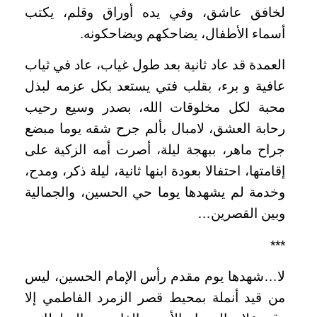
لخافق عاشق، وفي يده أوراق وقلم، يكتب
أسماء الأطفال، يضاحكهم ويضاحكونه.
العمدة قد عاد ثانية بعد طول غياب، عاد في ثياب
عافية و برء، بقلب فتي يستعد بكل عزمه لبذل
محبة لكل مخلوقات الله، بصدر وسيع رحيب
رحابة العشق، لامبال بألم جرح شقه يوما مبضع
جراح ماهر، ببهجة ليلة، أصرت أمه الزكية على
إقامتها، احتفالا بعودة ابنها ثانية، ليلة ذكر، ومدح،
وخدمة لم يشهدها يوما حي الحسين، والجمالية
وبين القصرين…
***
لا…شهدها يوم مقدم رأس الإمام الحسين، ليس
من قيد أنملة بمحيط قصر الزمرد الفاطمي إلا