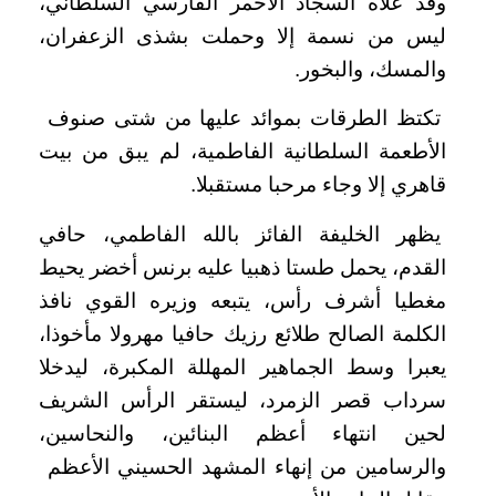
وقد علاه السجاد الأحمر الفارسي السلطاني،
ليس من نسمة إلا وحملت بشذى الزعفران،
والمسك، والبخور.
تكتظ الطرقات بموائد عليها من شتى صنوف
الأطعمة السلطانية الفاطمية، لم يبق من بيت
قاهري إلا وجاء مرحبا مستقبلا.
يظهر الخليفة الفائز بالله الفاطمي، حافي
القدم، يحمل طستا ذهبيا عليه برنس أخضر يحيط
مغطيا أشرف رأس، يتبعه وزيره القوي نافذ
الكلمة الصالح طلائع رزيك حافيا مهرولا مأخوذا،
يعبرا وسط الجماهير المهللة المكبرة، ليدخلا
سرداب قصر الزمرد، ليستقر الرأس الشريف
لحين انتهاء أعظم البنائين، والنحاسين،
والرسامين من إنهاء المشهد الحسيني الأعظم