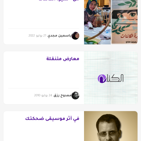
ياسمين مجدي
21 يوليو 2022
معارض متنقلة
ممدوح رزق
24 يوليو 2010
في أثر موسيقى ضحكتك