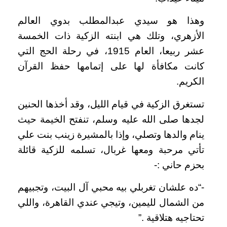
وهذا هو سيدي عبدالمطلب بدوي العالم
الأزهري، وتلك هي ابنته الزكية ذات الخمسة
عشر ربيعا، العام 1915، في رحلة الحج التي
كانت مكافأة لها على إتمامها حفظ القرآن
الكريم.
تستغرق الزكية في قيام الليل، وقد أخذها الحنين
لجدها صلى الله عليه وسلم، تنفتح الخيمة حيث
ينام والدها وتصلي، وإذا بالمشيرة زينب بنت علي
تأتي مرحبة ومعها غربال، تسلمه للزكية قائلة
بحزم حاني :-
-“ده علشان تغربلي بيه محبي آل البيت، وتجبيهم
من الشمال لليمين، وتيجي عندي القاهرة، واللي
تحتاجيه هتلاقية .”