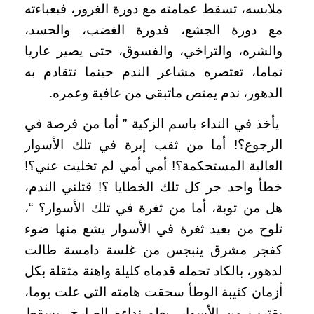
ملابسه، تسقط عمامته مع دورة الغرور، فبعباءته
مع دورة الجشع، فدورة الغضب، والحسد،
والشره، والتراخي، والفسوق، حتى يصير عاريا
تماما، تعتصره مشاعر الندم حينما تتقادم به
الدهور، ندم يمتص ماتبقى من عافية وعمره.
يأخذ في النداء باسم الزكية ” أما من فرصة في
الرجوع؟! أما من ثقب إبرة في تلك الأسوار
العالية المستحكمة؟! أمي أمي لم تخليت عني؟!
خطأ واحد جر كل تلك الخطايا ؟! قتلني الندم،
هل من توبة، أما من ثغرة في تلك الأسوار؟ “،
تلوح من بعيد ثغرة في الأسوار يشع منها ضوء
كفجر مشرق ينبجس من غلسة دامسة طالت
لدهور، بالكاد تحمله قدماه كليلة واهنة مثقلة بكل
أزمان كئيبة الوطأ سحقت هامته التى علت يوما،
يقترب من الأسوار، يعلو نداءه الصارخ، يسقط