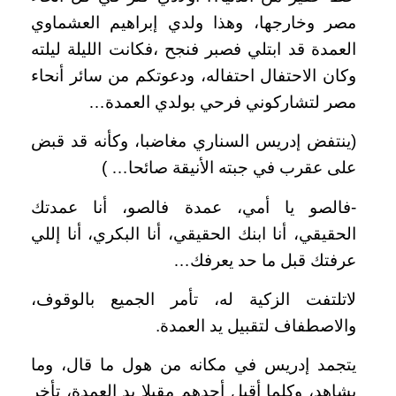
مصر وخارجها، وهذا ولدي إبراهيم العشماوي
العمدة قد ابتلي فصبر فنجح ،فكانت الليلة ليلته
وكان الاحتفال احتفاله، ودعوتكم من سائر أنحاء
مصر لتشاركوني فرحي بولدي العمدة…
(ينتفض إدريس السناري مغاضبا، وكأنه قد قبض
على عقرب في جبته الأنيقة صائحا… )
-فالصو يا أمي، عمدة فالصو، أنا عمدتك
الحقيقي، أنا ابنك الحقيقي، أنا البكري، أنا إللي
عرفتك قبل ما حد يعرفك…
لاتلتفت الزكية له، تأمر الجميع بالوقوف،
والاصطفاف لتقبيل يد العمدة.
يتجمد إدريس في مكانه من هول ما قال، وما
يشاهد، وكلما أقبل أحدهم مقبلا يد العمدة، تأخر