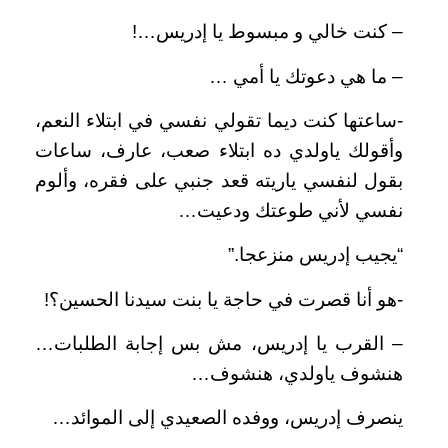
– كنت خالي و مبسوط يا إدريس…!
– ما هي دعوتك يا أمي …
-ساعتها كنت ديما تقولي نفسي في ابتلاء النعم،
وأقولك ياولدي ده ابتلاء صعب، عارف، ساعات
بقول لنفسي ياريته قعد جنبي على فقره، وألوم
نفسي لأني طوعتك ودعيت…
“يجيب إدريس منزعجا.”
-هو أنا قصرت في حاجة يا بنت سيدنا الحسين؟!
– القرب يا إدريس، مش بس إجابة الطلبات…
هنشوف ياولدي، هنشوف…
ينصرف إدريس، ووفده الصعيدي إلى الموائد…