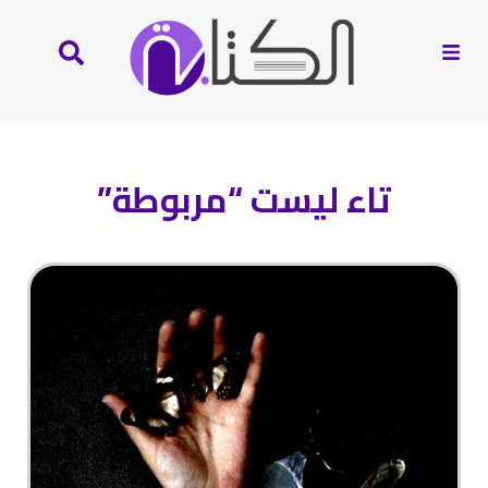
تاء ليست “مربوطة”