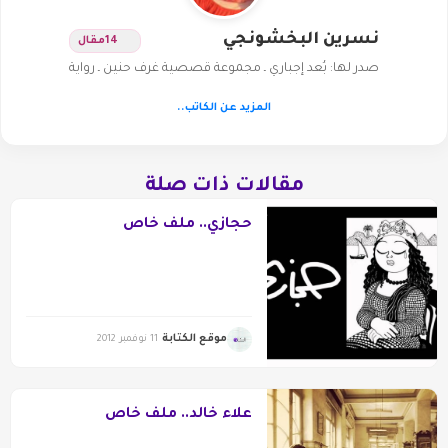
نسرين البخشونجي
14
مقال
صدر لها: بُعد إجباري ـ مجموعة قصصية غرف حنين ـ رواية
المزيد عن الكاتب..
مقالات ذات صلة
حجازي.. ملف خاص
موقع الكتابة
11 نوفمبر 2012
علاء خالد.. ملف خاص