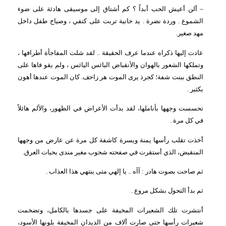
– ألن أعيش الحب أبداً ؟ كم أشتاق إلى موسيقى هادئة على ضوء
الشموع . وردة نضرة . يد حانية تربت على كتفي ، وصياح طفل داخل
مهد صغير.
عادت إليها ذكراه عندما عرف الحقيقة .. لقد شلت المفاجأة أطرافها ،
وتملكها الشعور بالهوان والأنقباض البائس اليائس ، ولم يقو فاها على
النطق ببنت شفة؛ كجرذ يرى الموت هر زاحف. كان الموت عندها أهون
بكثير .
تحسست وجهها بأناملها، لقد بدأت الأعراض في الظهور، والألم هائلاً
في كل مرة .
أخذت تقلب رأسها يمنة ويسرة كاشفة كل مرة عن عارض من وجهها
المنقبض، الذي أستقرت في صفحته شحوب مغبر مندى بحبات العرق.
ثم صاحت بصوت هادر : آآه .. يا إلهي متى ينتهي هذا العذاب .
ثم بدأ التحول بشكل مروع .
أنتشرت تلك الشعيرات المخيفة على جسدها بالكامل، وتضخمت
شعيرات رأسها حتى صارت ألاف من الديدان المخيفة بلونها الأسود،