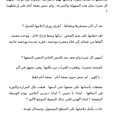
كل شيء بمثل هذه السهولة والسرعة ، ولم تمض بضعة أيام على إرتباطهما
؟
بعد أن كان مستقرها وملجأها .. أيغرق زورق أحلامها الجميل ؟
لقد حطمها على صم الصخور . تركها وسط فراغ خاذل ، ووحدة مضنية ..
ألقاها من نعمائه إلى فلاة مقفرة موحشة ، قفرة شديدة ووحشة جاثمة
.
أينتهي كل شيء ولم يخف بعد تلامس الخاتم الذهبي لإصبعها ؟
تلمسته بحسرة ، وطفرت العبرات من مآقيها ، وهي تشهق في ألم :
– يا إلهي .. لم تمض سوى بضعة أيام .. بضعة أيام فقط .
ضغطت بأسنانها على شفتها حتى أدمتها . هتفت بكل المرارة والثورة
في أعماقها : لماذا يا حبيبي ؟ لماذا دمرتي أحلامي بهذه الوسيلة
المفجعة ؟ لماذا ألهبتي قلبي بذلك السوط الموجع الأليم ؟
عادت تتأمل ملامحها على السطح المصقول، وتتساءل بلوعة :