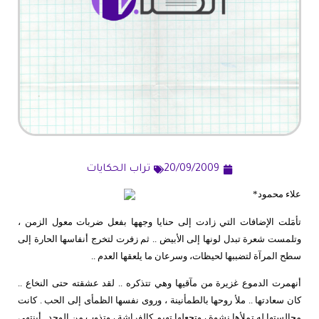
20/09/2009
تراب الحكايات
علاء محمود*
تأمَلت الإضافات التي زادت إلى حنايا وجهها بفعل ضربات معول الزمن ،
وتلمست شعرة تبدل لونها إلى الأبيض .. ثم زفرت لتخرج أنفاسها الحارة إلى
سطح المرآة لتضببها لحيظات، وسرعان ما يلعقها العدم ..
أنهمرت الدموع غزيرة من مآقيها وهي تتذكره .. لقد عشقته حتى النخاع ..
كان سعادتها .. ملأ روحها بالطمأنينة ، وروى نفسها الظمأى إلى الحب . كانت
مجالستها له تملأها نشوة ، وتجعلها تهيم كالفراشة ، وتذوب من الوجد . أينتهي