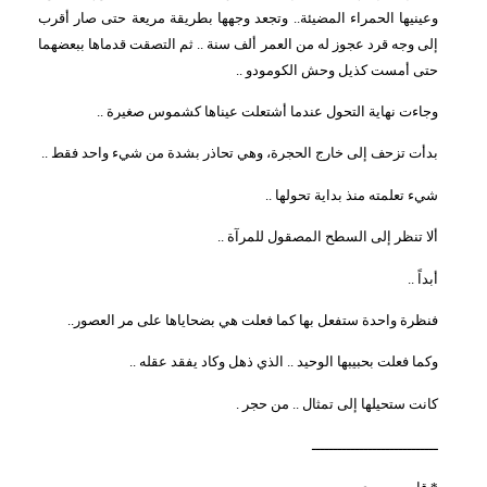
وعينيها الحمراء المضيئة.. وتجعد وجهها بطريقة مريعة حتى صار أقرب
إلى وجه قرد عجوز له من العمر ألف سنة .. ثم التصقت قدماها ببعضهما
حتى أمست كذيل وحش الكومودو ..
وجاءت نهاية التحول عندما أشتعلت عيناها كشموس صغيرة ..
بدأت تزحف إلى خارج الحجرة، وهي تحاذر بشدة من شيء واحد فقط ..
شيء تعلمته منذ بداية تحولها ..
ألا تنظر إلى السطح المصقول للمرآة ..
أبداً ..
فنظرة واحدة ستفعل بها كما فعلت هي بضحاياها على مر العصور..
وكما فعلت بحبيبها الوحيد .. الذي ذهل وكاد يفقد عقله ..
كانت ستحيلها إلى تمثال .. من حجر .
ـــــــــــــــــــــــــــــ