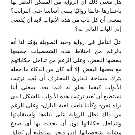
هل معنى ذلك أن الرواية من الممكن النظر لها
باعتبارها عالمًا روائيًا ينبنى أساسًا على التراتب؟
بمعنى أن كل باب من هذه الأبواب لابد أن يُفضى
إلى الباب التالى له؟
علّ التأمل فى رواية وحيد الطويلة يؤكد لنا أنه
بالرغم من اختلاط هذه الشخصيات جميعها
ببعضها البعض، وعلى الرغم من تداخل حكاياتهم
مع بعضها البعض، إلا أنه كان من الذكاء ما جعله
يترك مساحة للقارئ المحترف أن يُعيد ترتيب
الأبواب كيفما يحلو له فيما بعد، بمعنى أننا
نستطيع أن نُعيد ترتيب هذه الأبواب بالشكل الذى
نراه نحن- وكأننا نلعب لعبة البازل- وعلى الرغم
من ذلك تظل الرواية على بناءها واستقامتها
وتتداخل حكاياتها دون أن يحدث بها أى صدع
مشابه لشخصياتها، إذن فنحن نستطيع أن نُطلق