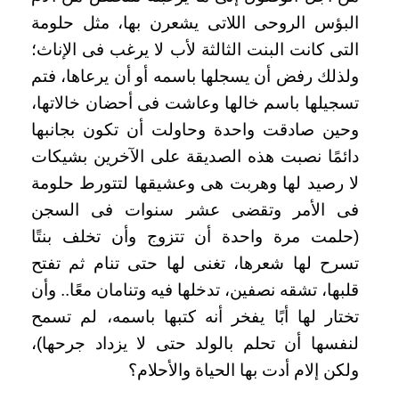
البؤس الروحى اللاتى يشعرن بها، مثل حلومة
التى كانت البنت الثالثة لأب لا يرغب فى الإناث؛
ولذلك رفض أن يسجلها باسمه أو أن يرعاها، فتم
تسجيلها باسم خالها وعاشت فى أحضان خالاتها،
وحين صادقت واحدة وحاولت أن تكون بجانبها
دائمًا نصبت هذه الصديقة على الآخرين بشيكات
لا رصيد لها وهربت هى وعشيقها لتتورط حلومة
فى الأمر وتقضى عشر سنوات فى السجن
(حلمت مرة واحدة أن تتزوج وأن تخلف بنتًا
تسرح لها شعرها، تغنى لها حتى تنام ثم تفتح
قلبها، تشقه نصفين، تدخلها فيه وتنامان معًا.. وأن
تختار لها أبًا يفخر أنه كتبها باسمه، لم تسمح
لنفسها أن تحلم بالولد حتى لا يزداد جرحها)،
ولكن إلام أدت بها الحياة والأحلام؟