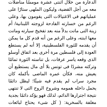
الدعارة من خلال اثنتى عشرة مومسًا مناضلات
معه من أجل القضية، وليكون الملهى ستارًا على
عملياتهم فى الاغتيالات التى يقومون بها، وعلى
الرغم من خسارته الفادحة لزوجته اللبنانية/ أم
زينة التى ماتت بدلاً منه بعد تفخيخ سيارته وماتت
معها ابنته، وعلى الرغم من أنه قدم كل ما يمكن
أن يقدمه للثورة الفلسطينية، إلا أنه لم يستطع
العودة إلى فلسطين مرة أخرى بعد اتفاق أوسلو
الذى وقعه ياسر عرفات، بل تناسته الثورة تمامًا
وتركته مشردًا فى تونس بلا أى مال يستطيع أن
يعيش منه، فكأن عمره الماضى بأكمله كان
مجرد سراب لم يقدم فيه شيئًا؛ ليظل دائمًا
يحمل داخله همومه وشروخ الروح التى لا تنتهى
نتيجة اجترارها الدائم، لذلك فهو يؤكد دائمًا بجدية
مغلفة بالسخرية: ( كل شىء يحتاج لبائعات