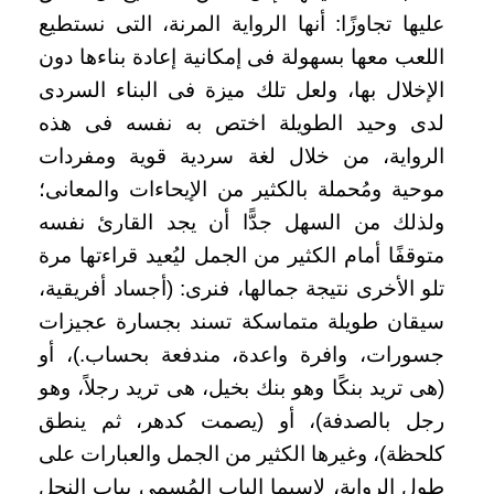
عليها تجاوزًا: أنها الرواية المرنة، التى نستطيع
اللعب معها بسهولة فى إمكانية إعادة بناءها دون
الإخلال بها، ولعل تلك ميزة فى البناء السردى
لدى وحيد الطويلة اختص به نفسه فى هذه
الرواية، من خلال لغة سردية قوية ومفردات
موحية ومُحملة بالكثير من الإيحاءات والمعانى؛
ولذلك من السهل جدًّا أن يجد القارئ نفسه
متوقفًا أمام الكثير من الجمل ليُعيد قراءتها مرة
تلو الأخرى نتيجة جمالها، فنرى: (أجساد أفريقية،
سيقان طويلة متماسكة تسند بجسارة عجيزات
جسورات، وافرة واعدة، مندفعة بحساب.)، أو
(هى تريد بنكًا وهو بنك بخيل، هى تريد رجلاً، وهو
رجل بالصدفة)، أو (يصمت كدهر، ثم ينطق
كلحظة)، وغيرها الكثير من الجمل والعبارات على
طول الرواية، لاسيما الباب المُسمى بباب النحل