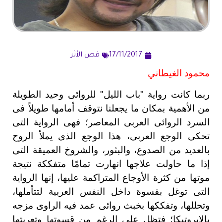
17/11/2017
قص الأثر
محمود الغيطاني
ربما كانت رواية "باب الليل" للروائى وحيد الطويلة
من الأهمية بمكان ما يجعلنا نتوقف أمامها طويلاً فى
السرد الروائى العربى المعاصر؛ فهى الرواية التى
تحكى الوجع العربى، هذا الوجع الذى يملأ الروح
بالعديد من الصدوع، والبثور، والشروخ العميقة التى
إذا ما حاولت علاجها انهارت تمامًا متفككة نتيجة
موتها من كثرة الأوجاع المتراكمة عليها، إنها الرواية
التى توغل بقسوة داخل النفس العربية لتتأملها،
وتحللها، وتفككها بخبث روائى عمد فيه الراوى مزجه
بالإيروتيكا؛ فتظل على الرغم من قسوتها وتعريتها