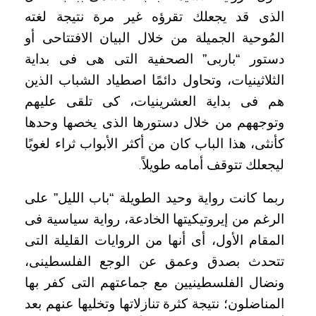
الذى قد يجعلك تقرؤه غير مرة نتيجة لغته
المُوحية الجميلة من خلال البيان الافتتاحى أو
دستور “باربى” الصحفية التى هى فى بداية
الثلاثينيات، وتحاول دائمًا اصطياد الشباب الذين
هم فى بداية العشرينيات، كى تلقى عليهم
وتوجههم من خلال دستورها الذى يخصها وحدها
كأنثى، هذا الباب كان من أكثر الأبواب ثراء لغويًا
ليجعلك تتوقف أمامه طويلاً
.
ربما كانت رواية وحيد الطويلة “باب الليل” على
الرغم من إيروتيكيتها الخادعة، رواية سياسية فى
المقام الأول، أى أنها من الروايات القليلة التى
تتحدث بصدق وعمق عن الوجع الفلسطينى،
ونضال الفلسطينيين مع جماعتهم التى كفر بها
المناضلون؛ نتيجة كثرة تنازلاتها وتخليها عنهم بعد