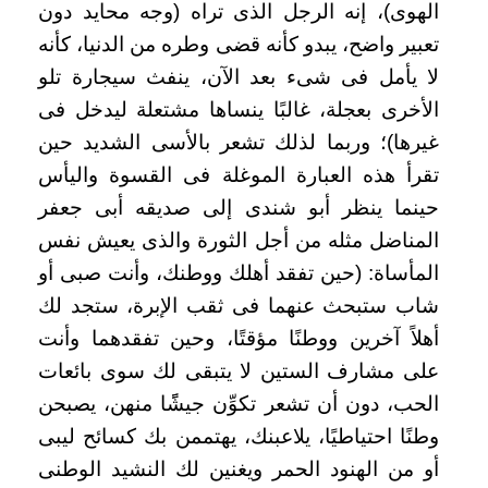
الهوى)، إنه الرجل الذى تراه (وجه محايد دون
تعبير واضح، يبدو كأنه قضى وطره من الدنيا، كأنه
لا يأمل فى شىء بعد الآن، ينفث سيجارة تلو
الأخرى بعجلة، غالبًا ينساها مشتعلة ليدخل فى
غيرها)؛ وربما لذلك تشعر بالأسى الشديد حين
تقرأ هذه العبارة الموغلة فى القسوة واليأس
حينما ينظر أبو شندى إلى صديقه أبى جعفر
المناضل مثله من أجل الثورة والذى يعيش نفس
المأساة: (حين تفقد أهلك ووطنك، وأنت صبى أو
شاب ستبحث عنهما فى ثقب الإبرة، ستجد لك
أهلاً آخرين ووطنًا مؤقتًا، وحين تفقدهما وأنت
على مشارف الستين لا يتبقى لك سوى بائعات
الحب، دون أن تشعر تكوِّن جيشًًا منهن، يصبحن
وطنًا احتياطيًا، يلاعبنك، يهتممن بك كسائح ليبى
أو من الهنود الحمر ويغنين لك النشيد الوطنى