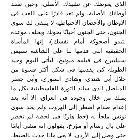
الذى يعوضك عن نشيدك الأصلى، وحين تفقد
أوطانك الأصلية، ولم تعد قادرًا على اللعب فى
الأوطان والأحضان الاحتياطية لا يتبقى لك سوى
الجنون، حتى الجنون أحيانًا يخونك ويخلف موعده
لتبدو أضحوكة أمام نفسك.)، إنها المأساة
الحقيقية التى قدمها لنا على الشاشة ستيفن
سبيلبيرج فى فيلمه ميونيخ، ليأتى اليوم وحيد
الطويلة كى يقدمها فى شكل أكثر قسوة من
خلال أبى شندى، وشادى السورى، وأبى جعفر
المناضل الذى ساند الثورة الفلسطينية بكل ما
يملك من خلال وجوده فى العراق، إلا أنه بعد
إعدام صدام اضطر إلى الهروب ولم يجد سوى
تونس ملجأ له (حط هاربًا فى لحظة لم تخطر
على بال رسام أو مؤرخ، يقولون إنه مشى أيامًا
حتى وصل إلى الأردن، لا يعى ماذا حدث بالضبط،