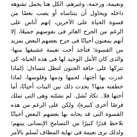
ونعيمة، ورحمة، وغيرهم، الكل هنا يحمل تشوهه
داخله ويحاول أن يتناساه أو يصب بعضًا من
قسوة الحياة على الآخرين، إنهم أناس على
الرغم من الجرح الغائر فى نفوسهم جميعًا، إلا
أنهم يمعنون أحيانًا فى جرح بعضهم البعض بمزيد
من القسوة؛ فتأخذ أخت نعيمة عشيقها منها-
والذى كان الأمل الوحيد لها فى هذه الحياة- كى
تتركها على حافة الجنون لتظل تتساءل: (لماذا
غدرت بها أختها، لحمها ودمها وفلوسها، لماذا
خطفته منها؟ يحدث ذلك بين البنات أحيانًا، أما
أختها فلا.. تكاد تُشل. لم نشلته وهى التى تملك
فرصًا أخرى كبيرة)، ولكن على الرغم من هذه
القسوة التى قد يجابه بها بعضهم البعض أحيانًا
نلاحظ قدرًا كبيرًا من التسامح الإنسانى بينهم؛
ولذلك نرى نعيمة فى نهاية المطاف تُسلم بالأمر