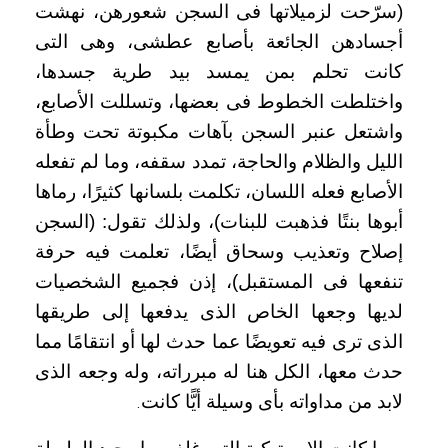
(سرّحت لزميلاتها فى السجن شعورهن، نهشت
أجسادهن الجائعة بأصابع عطشى، وهى التى
كانت تحلم بمن يمسد بيد طرية جسدها،
واختلطت الخطوط فى بعضها، وتسللت الأصابع،
واشتعل عنبر السجن بآهات مكبوتة تحت وطأة
الليل والظلام والحاجة، تمدد سقفه، وما لم تفعله
الأصابع فعله اللسان، تكلمت بلسانها كثيرًا، رماها
أبوها بنتًا فذهبت للبنات)، ولذلك تقول: (السجن
إصلاح وتعذيب وسحاق أيضًا، تعلمت فيه حرفة
تنفعها فى المستقبل)، إذن فجميع الشخصيات
لديها وجعها الخاص الذى يدفعها إلى طريقها
الذى ترى فيه تعويضًا عما حدث لها أو انتقامًا مما
حدث معها، الكل هنا له مبرراته، وله وجعه الذى
لابد من مداواته بأى وسيلة أيًّا كانت
.