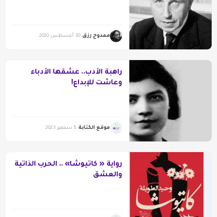
ممدوح رزق
30 أغسطس 2020
راهبة الأدب.. عشقها الأدباء
وعاشت للإبداع!
موقع الكتابة
5 سبتمبر 2023
رواية « كاتيوشا» .. الحرب الذاتية
والعشق