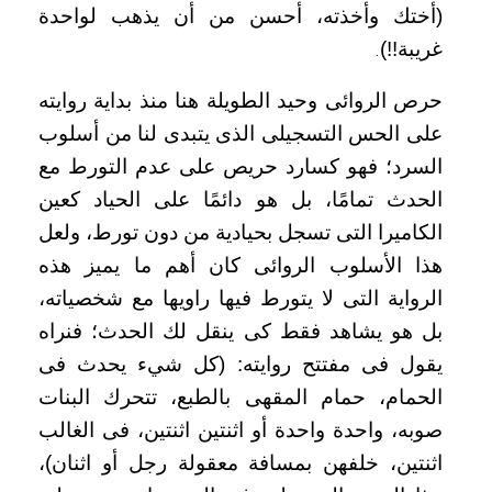
(أختك وأخذته، أحسن من أن يذهب لواحدة
غريبة!!)
.
حرص الروائى وحيد الطويلة هنا منذ بداية روايته
على الحس التسجيلى الذى يتبدى لنا من أسلوب
السرد؛ فهو كسارد حريص على عدم التورط مع
الحدث تمامًا، بل هو دائمًا على الحياد كعين
الكاميرا التى تسجل بحيادية من دون تورط، ولعل
هذا الأسلوب الروائى كان أهم ما يميز هذه
الرواية التى لا يتورط فيها راويها مع شخصياته،
بل هو يشاهد فقط كى ينقل لك الحدث؛ فنراه
يقول فى مفتتح روايته: (كل شيء يحدث فى
الحمام، حمام المقهى بالطبع، تتحرك البنات
صوبه، واحدة واحدة أو اثنتين اثنتين، فى الغالب
اثنتين، خلفهن بمسافة معقولة رجل أو اثنان)،