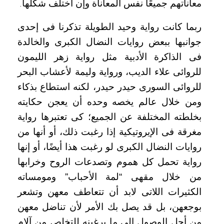
معاناتهم جميعًا نفس المعاناة وإن اختلف شكلها
.
ربما كانت رواية وحيد الطويلة تذكرنا فى إحدى
جوانبها ببعض روايات النضال الكبرى والخالدة
فى الذاكرة الأدبية مثل رواية زهر الليمون
للروائى علاء الديب، ورواية وليمة لأعشاب البحر
للروائى السورى حيدر حيدر، لكنه استطاع بذكاء
ومن خلال عالم يخصه وحده أن يعجن حكايته
بخلطته المختلفة عن الجميع؛ كى تعتبرها رواية
مغرقة فى الإيروتيكية إذا رغبت ذلك، أو أنها من
روايات النضال الكبرى لو رغبت هذا أيضًا، أو إنها
رواية تحمل كل هموم وتصدعات الروح وخرابها
من خلال مقهى “لمة الأحباب” ومومساته
الكثيرات اللاتى لابد أن تتعاطف معهن وتشعر
بوجعهن، بل قد يصل بك الأمر لأن تناضل معهن
من أجل الوصول إلى ما يرغبنه للتخلص من آلام