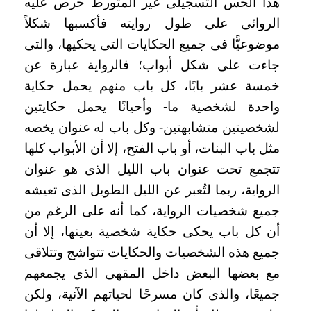
هذا الحس التسجيلى غير المتورط حرص عليه
الروائى على طول روايته فأكسبها شكلاً
موضوعيًّا فى جميع الحكايات التى يحكيها، والتى
جاءت على شكل أبواب؛ فالرواية عبارة عن
خمسة عشر بابًا، كل باب منهم يحمل حكاية
واحدة لشخصية ما- وأحيانًا يحمل حكايتين
لشخصيتين متشابهتين- وكل باب له عنوان يخصه
مثل باب البنات، أو باب الفتح، إلا أن الأبواب كلها
تتجمع تحت عنوان باب الليل الذى هو عنوان
الرواية، ربما لتُعبر عن الليل الطويل الذى تعيشه
جميع شخصيات الرواية، كما أنه على الرغم من
أن كل باب يحكى حكاية شخصية بعينها، إلا أن
جميع هذه الشخصيات والحكايات تتواشج وتتلاقى
مع بعضها البعض داخل المقهى الذى يجمعهم
جميعًا، والذى كان مسرحًا لحياتهم الآنية، ولكن