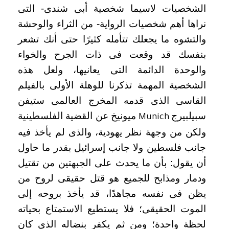
الشخصيات لاسيما شخصية أبى شندى- التى
نراها أهم شخصيات الرواية- من الثراء والوحشة
والتشوه ما يجعلك تتأمله كثيرًا حتى أنك تشعر
بنفسك قد وقعت فى ذات الجرح والخواء
والوحدة الدائمة التى يعانيها، ولعل هذه
الشخصية المهمة تذكرنا للوهلة الأولى بالفيلم
القاسى الذى قدمه المخرج العالمى ستيفن
سبيلبيرج
ميونيخ عن القضية الفلسطينية
Munich
ولكن من وجهة نظر يهودية، والذى لم يأخذ فيه
جانب فلسطين ولا جانب إسرائيل بقدر ما حاول
أن يقول: بأن ما يحدث على الجبهتين من تقتيل
ودمار ومذابح للجميع هو قتل حقيقى لروح من
يظن فى نفسه مجاهدًا، قد يأخذ بروحه إلى
الموت الحقيقى؛ فلا يستطيع الاستمتاع بحياته
لحظة واحدة؛ ومن ثم يكفر بنضاله الذى كان