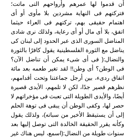
أن قدموا لها عمرهم وأرواحهم التى ماتت؛
فتركتهم فى النهاية مشردين بلا مأوى أو أى
اهتمام حقيقى بهم، تركتهم فى العراء حيثما
اتفق، بلا أى مال أو أى رعاية، ولذلك نرى شادى
المناضل السورى الذى عبر الحدود إلى لبنان كى
يناضل مع الثورة الفلسطينية يقول كافرًا بالثورة
والنضال:( فى أى شىء يمكن أن تناضل الآن؟
فى الوطن؟ أى وطن!! لقد تغير طعمه بعد مائة
اتفاق ردىء، بين أرجل جماعتنا وتحت أقدامهم،
نظرهم قصير جدًا، لكن لا تلمهم، الأيدى قصيرة
أيضًا، والأيدى الطويلة التى تعبث فى مؤخراتهم لا
حصر لها، وكفى الوطن أن يبقى فى توهة الحلم
إلى أن يستيقظ الأخير من سباته)، ولذلك يقول
وكأنه يقرر الحقيقة الخالدة التى توصل إليها بعد
سنوات طويلة من النضال:(اسمع، ليس هناك غير