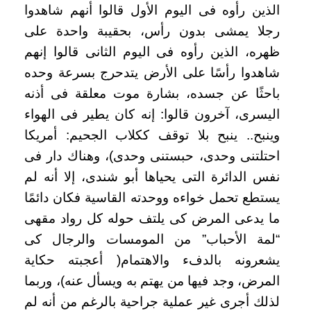
الذين رأوه فى اليوم الأول قالوا أنهم شاهدوا
رجلا يمشى بدون رأس، بحقيبة واحدة على
ظهره، الذين رأوه فى اليوم الثانى قالوا إنهم
شاهدوا رأسًا على الأرض يتدحرج بسرعة وحده
باحثًا عن جسده، بشارة موت معلقة فى أذنه
اليسرى، آخرون قالوا: إنه كان يطير فى الهواء
وينبح.. ينبح بلا توقف ككلاب الجحيم: أمريكا
احتلتنى وحدى، حبستنى وحدى)، وهناك دار فى
نفس الدائرة التى يحياها أبو شندى، إلا أنه لم
يستطع تحمل خواءه ووحدته القاسية فكان دائمًا
ما يدعى المرض كى يلتف حوله كل رواد مقهى
“لمة الأحباب” من المومسات والرجال كى
يشعرونه بالدفء والاهتمام( أعجبته حكاية
المرض، وجد فيها من يهتم به ويسأل عنه)، وربما
لذلك أجرى غير عملية جراحية بالرغم من أنه لم