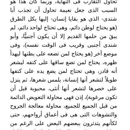
تحاول التقارب فى النهاية، وربما كان هذا هو
السبب الذى جعل نعيمة تحاول أن تجذب أبا
شندى- الذى هو بقايا إنسان- إليها بكل الطرق
(هو يحتاج لوطن دائم، وهى تحتاج لواحد دائم، لم
يبقَ من حلمها القديم إلا أن يكون أجنبيًّا، وأبو
شندى أجنبى وقريب فى الوقت نفسه)، وفى
موضع آخر (هو يحتاج لمن تضعه على بطنها ليهدأ
ظهره، يحتاج لمن تضع ساقها على كتفه ليشعر
أنه قادر، وهى تحتاج لمن يضع يده على كتفها
طويلاً لتشعر أنها إنسانة، يلمس شعرها، ثم ينزل
على خصرها لتشعر أنها أنثى، محبوبة قبل أن
تكون مرغوبة)، إذن فهى محاولة التعويض الدائمة
من قبل الجميع للجميع، محاولة معالجة الجروح
والتشوهات التى هى فى أعماق أرواحهم، حتى
لكأنهم يتدثرون ببعضهم البعض على الرغم من