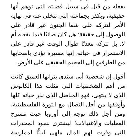
يفعله من قبل فى سبيل قضيته التى توهم أنها
حقيقية، ويكفر بجماعته التى تتخلى عنه فى نهاية
الأمر لتتركه على شفا الجنون غير قادر على
الوصول إلى حقيقة: هل كان صائبًا فيما يفعله أم
لا، بل تتركه معذبًا طوال الوقت غير قادر على
الاستمرار فى حياته، إنها مسيرة تؤدى بأصحابها
من الطرفين إلى الجحيم الحقيقى على الأرض
.
أقول إن شخصية أبى شندى بثرائها العميق كانت
من أهم الشخصيات التى مثلت هذا الكابوس
الذى لا ينتهى، فهو المناضل الذى نذر حياته كلها
وأوقفها من أجل النضال مع الثورة الفلسطينية،
ومن أجل ذلك توجه إلى أوروبا حيث مسرح
العمليات والاغتيالات؛ ليشترى بنقود المخدرات
التى وفرت لهم المال ملهى ليليًّا لممارسة