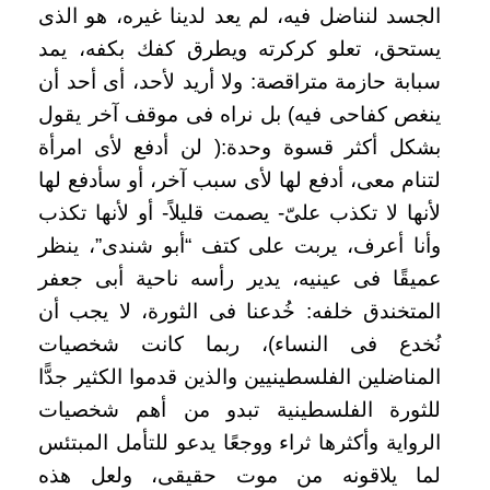
الجسد لنناضل فيه، لم يعد لدينا غيره، هو الذى
يستحق، تعلو كركرته ويطرق كفك بكفه، يمد
سبابة حازمة متراقصة: ولا أريد لأحد، أى أحد أن
ينغص كفاحى فيه) بل نراه فى موقف آخر يقول
بشكل أكثر قسوة وحدة:( لن أدفع لأى امرأة
لتنام معى، أدفع لها لأى سبب آخر، أو سأدفع لها
لأنها لا تكذب علىّ- يصمت قليلاً- أو لأنها تكذب
وأنا أعرف، يربت على كتف “أبو شندى”، ينظر
عميقًا فى عينيه، يدير رأسه ناحية أبى جعفر
المتخندق خلفه: خُدعنا فى الثورة، لا يجب أن
نُخدع فى النساء)، ربما كانت شخصيات
المناضلين الفلسطينيين والذين قدموا الكثير جدًّا
للثورة الفلسطينية تبدو من أهم شخصيات
الرواية وأكثرها ثراء ووجعًا يدعو للتأمل المبتئس
لما يلاقونه من موت حقيقى، ولعل هذه