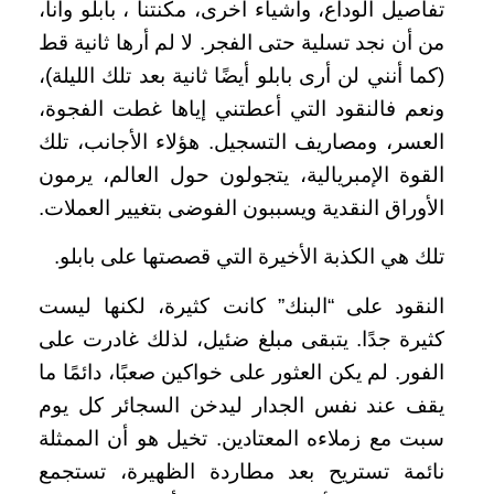
تفاصيل الوداع، وأشياء أخرى، مكنتنا ، بابلو وأنا،
من أن نجد تسلية حتى الفجر. لا لم أرها ثانية قط
(كما أنني لن أرى بابلو أيضًا ثانية بعد تلك الليلة)،
ونعم فالنقود التي أعطتني إياها غطت الفجوة،
العسر، ومصاريف التسجيل. هؤلاء الأجانب، تلك
القوة الإمبريالية، يتجولون حول العالم، يرمون
الأوراق النقدية ويسببون الفوضى بتغيير العملات.
تلك هي الكذبة الأخيرة التي قصصتها على بابلو.
النقود على “البنك” كانت كثيرة، لكنها ليست
كثيرة جدًا. يتبقى مبلغ ضئيل، لذلك غادرت على
الفور. لم يكن العثور على خواكين صعبًا، دائمًا ما
يقف عند نفس الجدار ليدخن السجائر كل يوم
سبت مع زملاءه المعتادين. تخيل هو أن الممثلة
نائمة تستريح بعد مطاردة الظهيرة، تستجمع