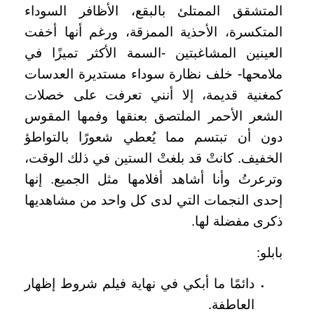
المتشقق الممتلئ بالبقع، الأظافر السوداء
المتكسرة، الأحذية الممزقة، ورغم أنها أخفت
العينين المشاغبتين -السمة الأكثر تميزًا في
ملامحها- خلف نظارة سوداء مستديرة العدسات
كمغنية قديمة، إلا أنني تعرفت على خصلات
الشعر الأحمر الملتصق بعنقها وفمها المقوس
دون أن تبتسم مما يُعطي شعورًا بالتواطؤ
الخفيف. كانتْ قد بلغتْ الستين في ذلك الوقت،
وترعرتُ وأنا أشاهد أفلامها مثل الجميع. إنها
إحدى النجمات التي لدى كل واحد من مشاهديها
ذكرى مفضلة لها.
بابلو:
دائمًا ما أبكي في نهاية فيلم شروط إظهار
العاطفة.