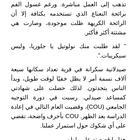
تذهب إلى العمل مباشرة. ورغم غسول الفم
برائحة النعناع الذي تستخدمه بكثافة إلا أن
الرائحة الكريهة ظلت موجودة، وصارت هي
مشتتة أكثر فأكثر.
” لقد طلبت منك نولوتيل يا جلوريا، وليس
سيكريبات.”.
صيدلانية سكرانة في قرية تعداد سكانها سبعة
آلاف نسمة أمر لا يظل خفيًا لوقت طويل، وبدأ
الناس يتحدثون. لذلك حصلت على شهادتي
كمساعد صيدلي. رسبت في دورة التوجيه
الجامعي (COU)، وقضيت العام التالي في إعادة
الدراسة بعد الظهر. COU بأحرف واضحة، تقضي
على أي شكوك حول استمرار عملنا.
هذا ما قصصته على باولو.