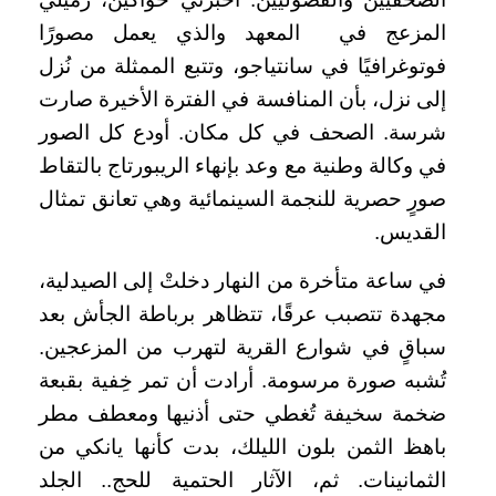
المزعج في المعهد والذي يعمل مصورًا
فوتوغرافيًا في سانتياجو، وتتبع الممثلة من نُزل
إلى نزل، بأن المنافسة في الفترة الأخيرة صارت
شرسة. الصحف في كل مكان. أودع كل الصور
في وكالة وطنية مع وعد بإنهاء الريبورتاج بالتقاط
صورٍ حصرية للنجمة السينمائية وهي تعانق تمثال
القديس.
في ساعة متأخرة من النهار دخلتْ إلى الصيدلية،
مجهدة تتصبب عرقًا، تتظاهر برباطة الجأش بعد
سباقٍ في شوارع القرية لتهرب من المزعجين.
تُشبه صورة مرسومة. أرادت أن تمر خِفية بقبعة
ضخمة سخيفة تُغطي حتى أذنيها ومعطف مطر
باهظ الثمن بلون الليلك، بدت كأنها يانكي من
الثمانينات. ثم، الآثار الحتمية للحج.. الجلد