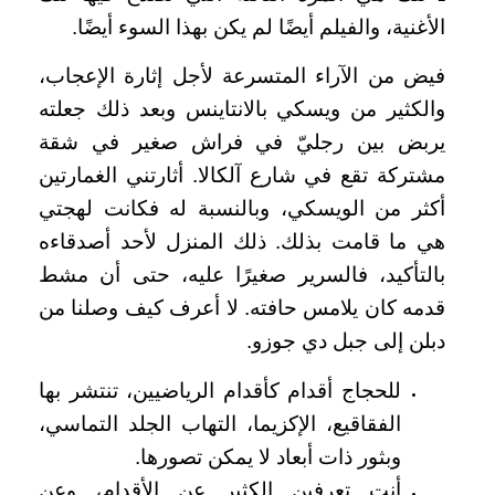
الأغنية، والفيلم أيضًا لم يكن بهذا السوء أيضًا.
فيض من الآراء المتسرعة لأجل إثارة الإعجاب،
والكثير من ويسكي بالانتاينس وبعد ذلك جعلته
يربض بين رجليّ في فراش صغير في شقة
مشتركة تقع في شارع آلكالا. أثارتني الغمارتين
أكثر من الويسكي، وبالنسبة له فكانت لهجتي
هي ما قامت بذلك. ذلك المنزل لأحد أصدقاءه
بالتأكيد، فالسرير صغيرًا عليه، حتى أن مشط
قدمه كان يلامس حافته. لا أعرف كيف وصلنا من
دبلن إلى جبل دي جوزو.
للحجاج أقدام كأقدام الرياضيين، تنتشر بها
الفقاقيع، الإكزيما، التهاب الجلد التماسي،
وبثور ذات أبعاد لا يمكن تصورها.
أنت تعرفين الكثير عن الأقدام، وعن