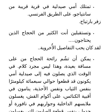
تمتلك أمي صيدلية في قرية قريبة من
سانتياجو، على الطريق الفرنسي.
زفر بارتياح.
وتستقبلين أنت الكثير من الحجاج الذين
يحتاجون….
لقد كان يحب التفاصيل الأُخروية..
يمكن أن تشُم رائحة الحجاج من على
مسافة بعيدة، وهذا ليس مجرد كلام. في
الوقت الذي يصلون فيه إلى صيدلية أمي
يكونون قد قطعوا حوالي سبعمائة كيلومترًا
بنفس الثياب ونفس الأحذية، ينامون في
أقبية الكنائس، على أكوام القش، يغسلون
ملابسهم الداخلية وجواربهم في نافورة أو
جدول، بنفس قطعة الصابون التي يغسلون