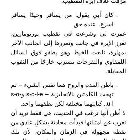
مزقتْ غلاف إبرة التقطيب.
كان أبي يقول: من يسافر وحيدًا يسافر
اسرع.. عنده حق.
غمزت لي وشرعت في تقطيب بورتومارين،
تغرز الإبرة في جانب وتمررها إلى الجانب الآخر
بمهارة، تابعت الخيط وهو يطفو فوق السائل
اللمفاوي والتقرحات تتسرب خارجًا من الثقوب
المقابلة.
باطن القدم والروح هما نفس الشيء – ثم
تهجت الكلمتين بالانجليزية – s-o-l-e وs-o-
u-l.. كتابتهما مختلفة لكن نطقهما واحد.
لا أظن أنها ترغب في الحديث، هي فقط تريد أن
تعرب عن امتنانها فبدأت محادثة بشكلٍ عادي من
نقطة مجهولة في الزمان والمكان، لأن تلك