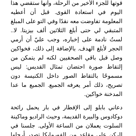
قوتها للجزء الأخير من الرحلة، وأنها ستقضي هذا
اليوم في استعادة القوى. قبل أن أعطيه
المعلومة تفاوضت معه نقدًا وفي التو على المبلغ
المتبقي لي حتى أبلغ الثلاثين ألف بيزيتا. لا..
لستُ نادمة على إخباره، وجب عليّ أن أرمي
الحجر لأبلغ الهدف. بالإضافة إلى ذلك، فخواكين
وصل قبل باقي الصحفيين لكنه لم يتمكن من
إلتقاط صورة احتضان تمثال القديس: ليس
مسموحًا بالتقاط الصور داخل الكنيسة دون
تصريح، ذلك أمر يعرفه الجميع. الجميع ما عدا
المدخنة خواكين.
دعاني بابلو إلى الإفطار في بار يحمل رائحة
دوكادوس والبيرة القديمة، وحيث الراديو وماكينة
السلوت يعملان من الساعة الأولى. جلسنا في
الركن على مقاعد من الفورمايكا تصدر أرجلها