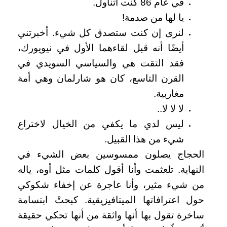
في عام 86 كنت أتناول.
يا لها من صدمة!
لنرى إن كنت ستصدق كل شيء. أخبرتني
أيضًا أنه قبل لقاءهما الأول في نيويورك،
فقد التقت هي والسياسي السويدي في
القرن التاسع، كان هو شارلمان وهي أمة
مغاربية.
لا لا لا..
ليس لدي ما يكفي من الخيال لاختراع
شيء من هذا القبيل.
الحجاج يصلون ممسوسين بعض الشيء في
النهاية. تلعثمت وأنا أقول كلمات مثل أوه، ياله
من شيء مثير، وأنا عاجرة عن إخفاء شكوكي
حول اعترافاتها الميتافيزيقية. كبحتْ ابتسامة
ساخرة تقول بها أنها واثقة من أنها تحكي حقيقة