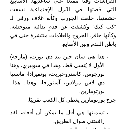
الفراشات وقتًا ممتعًا على ساعديها. الأسابيع
التي قضتها في النُزل الإجتماعية نسفت
حشمتها، خلعت الجورب وكأنه غلاف ورقي لـ
“كب كيك” وكشفت عن قدمٍ بدائية متوحشة.
وكأنها حافر. الجروح والعلامات منتشرة حتى في
باطن القدم وبين الأصابع.
هذا هي سان جين بيد دي بورت، (مازحة)
الأول لا يُنسى قط، وهذا في سوبيري، وهنا
بورجوس، كاستروخيريث، بونفيرادا، مانسيا
دي لاس مولاس، آستورجا، وهذا.. هذا..
بورتومارين.
جرح بورتومارين يغطي كل الكعب تقريبًا.
تسميتها هي أقل ما يمكن أن أفعله، لقد
رافقتني طوال الطريق.