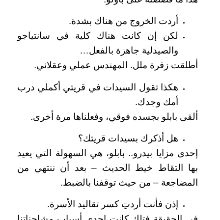
أردت الخروج من هناك بشدة.
لكن إن كانت هناك كلية في سانتياجو
والصيدلية جاهزة بالفعل…
أطلقت زفرة ملل. المهندس عملي وعقلاني.
هكذا تقول السيدات في قريتي أكملي درب
أمك وجدك.
ألقى بابلو بجسده فوقي، وفعلناها مرة أخرى.
هل أذكرك بسيدات قريتك؟
إحدى مزايا بيدرو.. بابلو، هي السهولة التي يعيد
بها التقاط خيط الحديث – بعد أن ننتهي من
المضاجعة – من حيث توقفنا بالضبط.
إذن فأنت أردتِ كسر تقاليد الأسرة.
في الحقيقة فتلك كانت إحدى أسباب مشاحناتنا