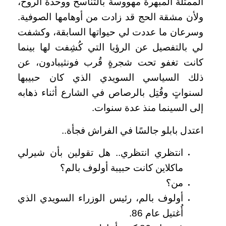
الممثلة المبهرة مهووسة بالتناسخ ووحدة الروح،
ولأن مشقة الحج قد زادت من أوهامها الصوفية.
وسرعان ما عددت لي حيواتها السابقة، وكشفت
لي بالتفصيل عن الرؤيا التي كُشِفت لها بينما
كانت تغفو تحت شجرةٍ قُرب فونثيبادون، عن
ذلك السياسي السويدي الذي كان حبيبها
لسنواتٍ وقُتِل بالرصاص في الشارع أثناء ذهابه
إلى السينما منذ عدة سنوات.
اعتدل بابلو جالسًا في الفراش فجأة..
انتظري انتظري.. هل تقولين بأن شيرلي
ماكلاين كانت حبيبة أولوف بالم؟
من؟
أولوف بالم، رئيس الوزراء السويدي الذي
أُغتيل عام 86.