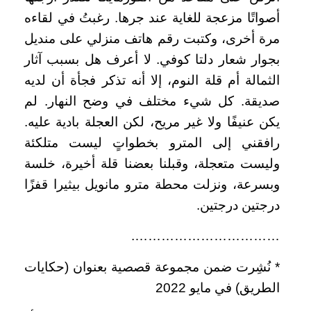
أصواتًا مزعجة للغاية عند جرها. رغبتُ في لقاءه
مرة أخرى، وكتبت رقم هاتف منزلي على منديل
بجوار شعار دلتا كوفي. لا أعرف هل بسبب آثار
الثمالة أم قلة النوم، إلا أنه تذكر فجأة أن لديه
صديقة. كل شيء مختلف في وضح النهار. لم
يكن عنيفًا ولا غير مريح، لكن العجلة بادية عليه.
رافقني إلى المترو بخطواتٍ ليست متلكئة
وليست متعجلة، وقبلنا بعضنا قلة أخيرة، خلسة
وبسرعة، ونزلت محطة مترو مانويل بيثيرا قفزًا
درجتين درجتين.
…………………………….
* نُشِرت ضمن مجموعة قصصية بعنوان (حكايات
الطريق) في مايو 2022