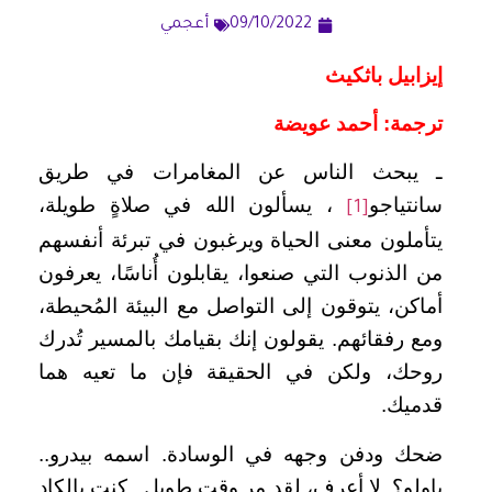
09/10/2022
أعجمي
إيزابيل باثكيث
ترجمة: أحمد عويضة
ـ يبحث الناس عن المغامرات في طريق
سانتياجو
، يسألون الله في صلاةٍ طويلة،
[1]
يتأملون معنى الحياة ويرغبون في تبرئة أنفسهم
من الذنوب التي صنعوا، يقابلون أُناسًا، يعرفون
أماكن، يتوقون إلى التواصل مع البيئة المُحيطة،
ومع رفقائهم. يقولون إنك بقيامك بالمسير تُدرك
روحك، ولكن في الحقيقة فإن ما تعيه هما
قدميك.
ضحك ودفن وجهه في الوسادة. اسمه بيدرو..
باولو؟ لا أعرف، لقد مر وقت طويل.. كنت بالكاد