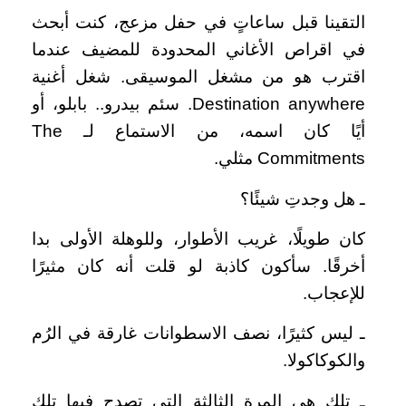
التقينا قبل ساعاتٍ في حفل مزعج، كنت أبحث
في اقراص الأغاني المحدودة للمضيف عندما
اقترب هو من مشغل الموسيقى. شغل أغنية
Destination anywhere. سئم بيدرو.. بابلو، أو
أيًا كان اسمه، من الاستماع لـ The
Commitments مثلي.
ـ هل وجدتِ شيئًا؟
كان طويلًا، غريب الأطوار، وللوهلة الأولى بدا
أخرقًا. سأكون كاذبة لو قلت أنه كان مثيرًا
للإعجاب.
ـ ليس كثيرًا، نصف الاسطوانات غارقة في الرُم
والكوكاكولا.
ـ تلك هي المرة الثالثة التي تصدح فيها تلك