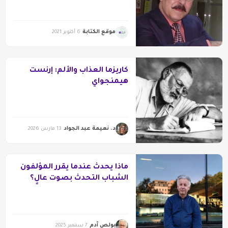
موقع الكتابة
6 أكتوبر 2021
كاريزما العذاب والألم: إرنست
هيمنجواي
د. نعيمة عبد الجواد
13 مارس 2026
ماذا يحدث عندما يقرر المؤلفون
الشباب التحدث بصوت عالٍ؟
بولص آدم
7 سبتمبر 2025