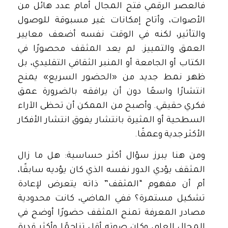
فالعصر الرقمي فتح المجال أمام عدد هائل من
الأصوات، وأتاح إمكانات غير مسبوقة للوصول
والتأثير، لكنه في الوقت نفسه أضعف معايير
العمق والتمييز. لم يعد المثقف محصورًا في
الكتاب أو الجامعة أو المنبر الثقافي التقليدي، بل
ظهر نمط جديد من «الحضور السريع» يمنح
انتشارًا واسعًا دون أن يرافقه بالضرورة عمق
فكري حقيقي. وأصبح من الممكن أن تحظى الآراء
السطحية أو المثيرة بانتشار يفوق انتشار الأفكار
الأكثر جدية وعمقًا.
ومن هنا يبرز سؤال أكثر حساسية: هل ما زال
المثقف يؤدي الدور نفسه الذي كان يؤديه سابقًا،
أم أن مفهوم “المثقف” ذاته يتعرض لإعادة
تشكيل مستمرة؟ ففي الماضي، كانت محدودية
مصادر المعرفة تمنح المثقف حضورًا أوضح في
المجال العام، وكان صوته أقل تزاحمًا وأكثر قدرة