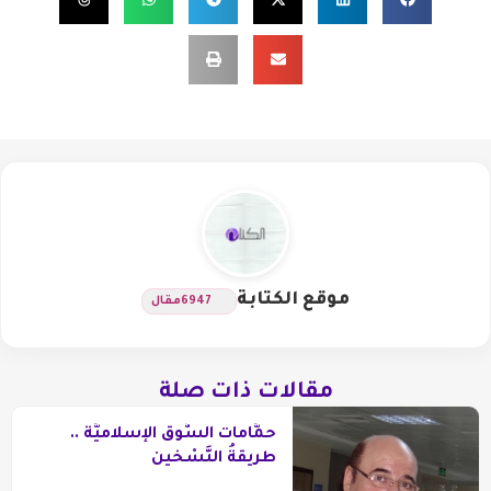
موقع الكتابة
6947
مقال
مقالات ذات صلة
حمَّامات السُّوق الإسلاميَّة ..
طريقةُ التَّسْخين