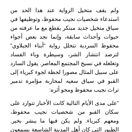
ولم يقف متخيل الرواية عند هذا الحد من
استدعاء شخصيات نجيب محفوظ، وتوظيفها في
سياق متخيل جديد مبتكر يقطع مع ما عرفته من
حيوات وأحداث سابقة، وإنما نجد بعض أجواء
محفوظ السردية تتخلل رواية “أبناء الجبلاوي”
لترصد انتشار الشر، وسيطرة وباء الفساد
وتغلغله في نسيج المجتمع المعاصر. يقول السارد
على سبيل المثال مصورا لحظة لجوء كبرياء إلى
القبو في سياق سعيه لمحاربة مؤامرة تدمير
تراث نجيب محفوظ ومحو أثره:
“على مدى الأيام التالية كانت الأخبار تتوارد على
سكان القبو من شخصيات نجيب محفوظ،
ومعهم كبرياء. ولم يكن فيها ما يبشر بخير.
الطيور التي كان أهل المدينة الشاسعة يسمعون