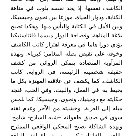
الكاشف نفسها، إذ يجد نفسه يلوب في متاهة
الكتابة، ودوار الحياة، موزعا بين نجوى وجيسيكا،
وبين الأمل في الكتابة واليأس منها. وهكذا تصبح
بلاغة المتاهة، وفصاحة الدوار ميسما فانتاستيكيا
يؤدي دورا هاما في معرفة اهتزاز كاتب الكاشف
وخوفه على نقيض بطله المغامر: كبرياء. وبهذه
المرآوية المتضادة يتمكن الروائي من كشف
حقيقة شخصيته الرئيسة، في الرواية، كاتب
الكاشف. كما يكشف عن علاقته المهتزة بكل ما
يحيط به، في العمل، والبيت، وفي الحب، فنجد
حكايته مع دومينيك، ونجوى، وجيسيكا. كما نلمس
ميله إلى العزلة، وخشيته من الآخر وعدم ثقته
سوى في صديق طفولته –شبه الساذج- شامخ.
وبهذه الشاكلة يصبح المحكي الواقعي الممتزج
باللعب الفانتاستيكي وسيلة لقراءة الواقع