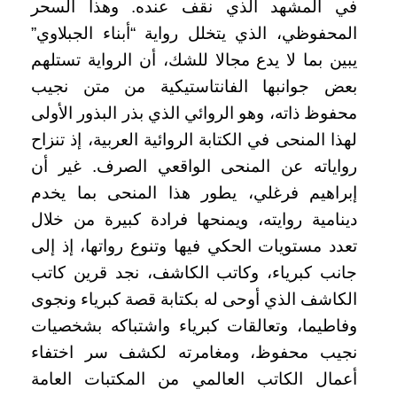
في المشهد الذي نقف عنده. وهذا السحر
المحفوظي، الذي يتخلل رواية “أبناء الجبلاوي”
يبين بما لا يدع مجالا للشك، أن الرواية تستلهم
بعض جوانبها الفانتاستيكية من متن نجيب
محفوظ ذاته، وهو الروائي الذي بذر البذور الأولى
لهذا المنحى في الكتابة الروائية العربية، إذ تنزاح
رواياته عن المنحى الواقعي الصرف. غير أن
إبراهيم فرغلي، يطور هذا المنحى بما يخدم
دينامية روايته، ويمنحها فرادة كبيرة من خلال
تعدد مستويات الحكي فيها وتنوع رواتها، إذ إلى
جانب كبرياء، وكاتب الكاشف، نجد قرين كاتب
الكاشف الذي أوحى له بكتابة قصة كبرياء ونجوى
وفاطيما، وتعالقات كبرياء واشتباكه بشخصيات
نجيب محفوظ، ومغامرته لكشف سر اختفاء
أعمال الكاتب العالمي من المكتبات العامة