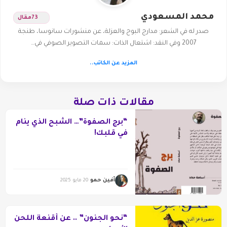
محمد المسعودي
73
مقال
صدر له في الشعر: مدارج البوح والعزلة، عن منشورات سانوسا، طنجة
2007 وفي النقد: اشتعال الذات: سمات التصوير الصوفي في…
المزيد عن الكاتب..
مقالات ذات صلة
“برج الصفوة”… الشبح الذي ينام
في قلبك!
آفين حمو
20 مايو 2025
“نحو الجنون” .. عن أقنعة اللحن