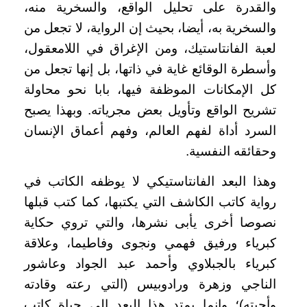
والقدرة على تحليل الواقع، والسخرية منه،
والسخرية به، أيضا، بحيث إن الرواية، لا تجعل من
لعبة الفانتاستيك، ومن الإغراق في اللامعقول،
وأسطرة الوقائع غاية في ذاتها، بل إنها تجعل من
كل الإمكانات الموظفة فيها، بابا نحو محاولة
تشريح الواقع وتأويل بعض مجرياته. وبهذا يصبح
السرد أداة لفهم العالم، وفهم أعماق الإنسان
وحقائقه النفسية.
وهذا البعد الفانتاستيكي لا يوظفه الكاتب في
رواية كاتب الكاشف التي يكتبها، كما كتب قبلها
نصوصا أخرى يأبى نشرها، والتي تروي حكاية
كبرياء ورفيق فهمي ونجوى وفاطيما، وعلاقة
كبرياء بالجبلاوي وأحمد عبد الجواد وعاشور
الناجي وزهرة ورادوبيس (التي رعته وقادته
وأحبته)؛ وإنما يمتد هذا البعد إلى حياة كاتب