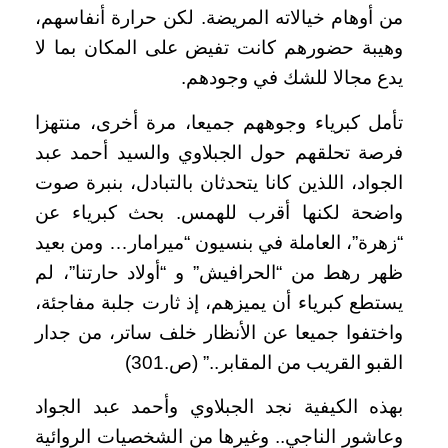
من أوهام خيالاته المريضة. لكن حرارة أنفاسهم،
وهيبة حضورهم كانت تفيض على المكان بما لا
يدع مجالا للشك في وجودهم.
تأمل كبرياء وجوههم جميعا، مرة أخرى، منتهزا
فرصة تحلقهم حول الجبلاوي والسيد أحمد عبد
الجواد، اللذين كانا يتحدثان بالتبادل، بنبرة صوت
واضحة لكنها أقرب للهمس. بحث كبرياء عن
“زهرة”، العاملة في بنسيون “ميرامار… ومن بعيد
ظهر رهط من “الحرافيش” و “أولاد حارتنا”، لم
يستطع كبرياء أن يميزهم، إذ ثارت جلبة مفاجئة،
واختفوا جميعا عن الأنظار خلف ساتر، من جدار
القبو القريب من المقابر..” (ص.301)
بهذه الكيفية نجد الجبلاوي وأحمد عبد الجواد
وعاشور الناجي.. وغيرها من الشخصيات الروائية