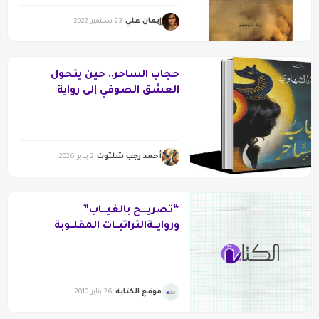
إيمان علي
23 سبتمبر 2022
حجاب الساحر.. حين يتحول
العشق الصوفي إلى رواية
أحمد رجب شلتوت
2 يناير 2026
“تصريــــح بالغيـــاب”
وروايـــةالتراتبــات المقلــوبة
موقع الكتابة
26 يناير 2010