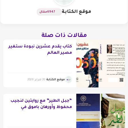
موقع الكتابة
6947
مقال
مقالات ذات صلة
كتاب يقدم عشرين نبوءة ستغير
مصير العالم
موقع الكتابة
20 فبراير 2026
“جبل الطير” مع روايتين لنجيب
محفوظ وأورهان باموق في
دكتوراه تركية