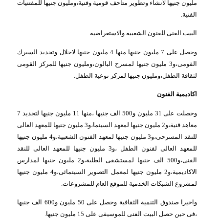
مليون جنيها لانشاء وتطوير متاحف قومية وفنية،ومليون جنيها للمقتنيات
الفنية.
البيت الفنى للفنون الشعبية والاستعراضية
وحصل على 7 مليون جنيها منها 4 مليون جنيها لاحلال وتجديد السيرك
القومى،و3 مليون جنيها لمسرح البالون،ومليون جنيها للمركز القومى
لثقافة الطفل،ومليون جنيها لمركز توعية الطفل.
اكاديمية الفنون
وحصلت على 31 مليون و500 الف جنيها ،منها 11 مليون جنيها لتجديد 7
معاهد فنية،و2 مليون جنيها لمعهد السينما،و3 مليون جنيها للمعهد العالى
للنقد المسرحى،و3 مليون جنيها لمعهد الفنون الشعبية،و4 مليون جنيها
للمعهد العالى لفنون الطفل ،و3 مليون جنيها للمعهد العالى للنقد
الفنى،و500 الف جنيها لمستشفى الطلبة،و2 مليون جنيها لمدارس
الاكاديمية،و2 مليون جنيها لمعمل التصوير السينمائى،و4 مليون جنيها
لمشروع الشبكات الخدمية للموقع العام للمشروعات.
واخيرا صندوق التنمية الثقافية وحصل على 50 مليون و600 الف جنيها
،فى حين حصل البيت الفنى للموسيقى على 15 مليون جنيها.