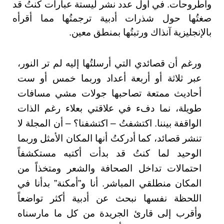
وأطروحات. في أول عدد نشر ليستة عبارات كنتُ قد
صغتُها حول شذرات أدبية ترجمتُها مما أقرأه
بالإنجليزية آنذاك ورتبتُها بمنطق معين.
ورغم أن قصائدي التي أرسلتُها إليه لم تر النور،
عبر ثلاثة أو أربعة أعداد وربما خمس أو ست
أحاديث ممتعة تصاحبها جولات مشي مسافات
طويلة، نما دفء في علاقتي بعلاء رغم الذات
الواقفة بيننا. اكتشفتُ – اكتشفنا؟ – أن المجلة لا
تنشر قصائد، كما أدركتُ أنها المكان الأمثل وربما
الوحيد لما كنتُ قد بدأت أكتبه مستكشفاً
احتمالات تداخل الصحافة والشعر ومتخذاً من
المكان منطلقي المباشر. أنا و”أمكنة” بدأنا في
اللحظة نفسها نبحث عن أدبية أكثر تواضعاً
وأقرب إلى قارئ الجريدة من كل ما مارسناه