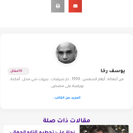
يوسف رخا
10
مقال
من أعماله ـ أزهار الشمس ـ 1999 ـ دار شرقيات ـ بيروت شي محل ـ أمكنة ـ
بورقيبة على مضض…
المزيد عن الكاتب..
مقالات ذات صلة
نجاة علي: تحطيم التابو الجمالي