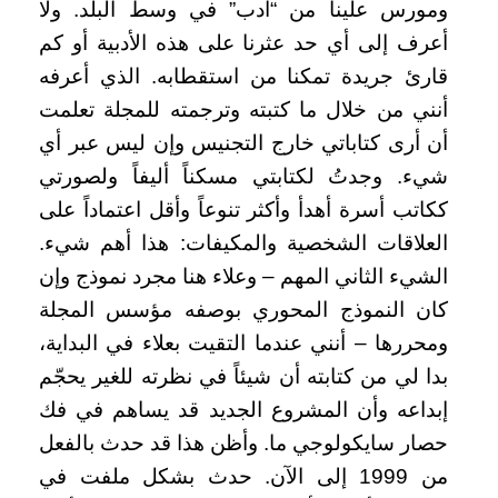
ومورس علينا من “أدب” في وسط البلد. ولا
أعرف إلى أي حد عثرنا على هذه الأدبية أو كم
قارئ جريدة تمكنا من استقطابه. الذي أعرفه
أنني من خلال ما كتبته وترجمته للمجلة تعلمت
أن أرى كتاباتي خارج التجنيس وإن ليس عبر أي
شيء. وجدتُ لكتابتي مسكناً أليفاً ولصورتي
ككاتب أسرة أهدأ وأكثر تنوعاً وأقل اعتماداً على
العلاقات الشخصية والمكيفات: هذا أهم شيء.
الشيء الثاني المهم – وعلاء هنا مجرد نموذج وإن
كان النموذج المحوري بوصفه مؤسس المجلة
ومحررها – أنني عندما التقيت بعلاء في البداية،
بدا لي من كتابته أن شيئاً في نظرته للغير يحجّم
إبداعه وأن المشروع الجديد قد يساهم في فك
حصار سايكولوجي ما. وأظن هذا قد حدث بالفعل
من 1999 إلى الآن. حدث بشكل ملفت في