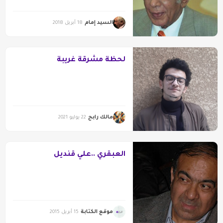
السيد إمام
18 أبريل 2018
لحظة مشرقة غريبة
مالك رابح
22 يوليو 2021
العبقري ..علي قنديل
موقع الكتابة
15 أبريل 2015