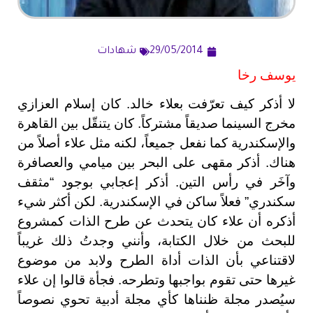
29/05/2014
شهادات
يوسف رخا
لا أذكر كيف تعرّفت بعلاء خالد. كان إسلام العزازي
مخرج السينما صديقاً مشتركاً. كان يتنقّل بين القاهرة
والإسكندرية كما نفعل جميعاً، لكنه مثل علاء أصلاً من
هناك. أذكر مقهى على البحر بين ميامي والعصافرة
وآخَر في رأس التين. أذكر إعجابي بوجود “مثقف
سكندري” فعلاً ساكن في الإسكندرية. لكن أكثر شيء
أذكره أن علاء كان يتحدث عن طرح الذات كمشروع
للبحث من خلال الكتابة، وأنني وجدتُ ذلك غريباً
لاقتناعي بأن الذات أداة الطرح ولابد من موضوع
غيرها حتى تقوم بواجبها وتطرحه. فجأة قالوا إن علاء
سيُصدر مجلة ظنناها كأي مجلة أدبية تحوي نصوصاً