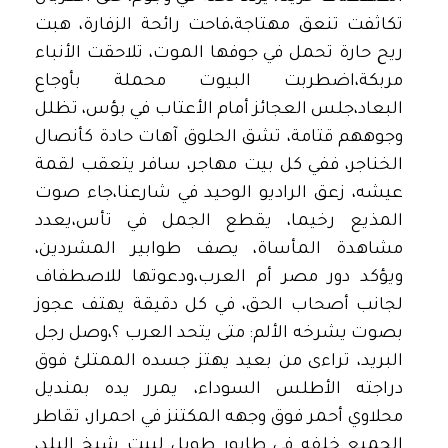
تكاثفت تنعق مهتاجة،فاحت رائحة الزفارة، هبت
ريح حارة تحمل في جوفها الموت، تلاحقت الأنباء
مربكة،اضطربت البيوت محملة بأوجاع
البعاد،جلس العجائز أمام الأعتاب في بؤس، تظلل
وجوههم قتامة، تشق الحلوق آهات حادة كأنصال
الخناجر، ففي كل بيت مهاجر، سافر يتعقب لقمة
عيشه، زعق الراديو الوحيد في شارعنا،جاء صوت
المذيع رخيما، يقطع الجمل في تأس،يعدد
مشاهدة المأساة، يصف طوابير المشردين،
ويؤكد دور مصر أم العرب،ودعوتها للاصطفاف
لجانب أصحاب الحق، في كل دقيقة يهتف عجوز
بصوت يشرخه الألم: متى يتحد العرب ؟،وصل رجل
البريد، تراءى من بعيد يهتز جسده الممتلئ فوق
دراجته الأطلس السوداء، يمرر يده بمنديل
محلاوي أحمر فوق وجهه المكتنز في احمرار، تقاطر
الجميع خلفه في طابور طويل لبيت شيخ البلد،