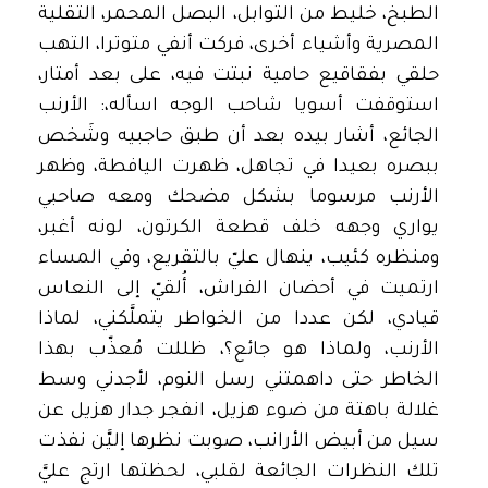
الطبخ، خليط من التوابل، البصل المحمر، التقلية
المصرية وأشياء أخرى، فركت أنفي متوترا، التهب
حلقي بفقاقيع حامية نبتت فيه، على بعد أمتار،
استوقفت أسويا شاحب الوجه اسأله،: الأرنب
الجائع، أشار بيده بعد أن طبق حاجبيه وشَخص
ببصره بعيدا في تجاهل، ظهرت اليافطة، وظهر
الأرنب مرسوما بشكل مضحك ومعه صاحبي
يواري وجهه خلف قطعة الكرتون، لونه أغبر،
ومنظره كئيب، ينهال عليّ بالتقريع، وفي المساء
ارتميت في أحضان الفراش، أُلقيّ إلى النعاس
قيادي، لكن عددا من الخواطر يتملَّكني، لماذا
الأرنب، ولماذا هو جائع؟، ظللت مُعذّب بهذا
الخاطر حتى داهمتني رسل النوم، لأجدني وسط
غلالة باهتة من ضوء هزيل، انفجر جدار هزيل عن
سيل من أبيض الأرانب، صوبت نظرها إليَّن نفذت
تلك النظرات الجائعة لقلبي، لحظتها ارتج عليَّ