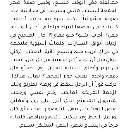
مهاتفته ففي الوقت متسع، وقبيل صلاة ظهر
الجمعة أمسكت هاتفي وشرعت في محادثته. جاء
صوته مشوشاً بلكنة سودانية حادة، أدغمت
كلماتها في بعضها لتترك فراغاً في أذني: ألو.. نور
معي؟. أجاب: شنو؟ منو معاي؟!. كان الضجيج في
ازدياد؛ أبواق السيارات، كلماتٌ آسيوية ملتحمة
في عراكٍ قريب منه، وتتسع دائرة الصخب. تركني
لثوانٍ قبل أن يرجع أكثر عصبية من ذي قبل، انفلت
في توتر وأطلق للسانه العنان، وفي حَمِيّةٍ قال
دفعة واحدة: تعرف جوار المخفر؟ تعالى هناك!.
أدركت فوراً أن الرجل سقط في ورطة الطريق وتلك
الزحمة المربكة. تمالكت زمام نفسي ورجعت
لمسؤول المصنع الذي أثنى على نور، وأمهلني
بعض الوقت حتى ينهي الموضوع. بعد دقائق كان
نور على الخط وقد سكنت ثائرته، وتتراقص كلماته
فرحاً في ابتسامٍ شهي؛ انتهى المشكل بسلام.