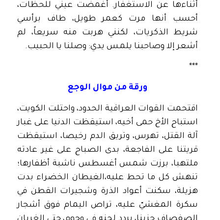
أثناءها عن الاستغفار. أغمضت عيني للحظات،
أحسب أنها مرت كعمر طويل، طاف برأسي
شريط الذكريات، لكنني هربت منه سريعاً، لم
أشعر إلا وصاحبنا يلمس يدي: وصلنا يا الحبيب.
***
ورقة من موال الوجع
اقتحمت القوات العراقية الحدود، واحتلت الكويت،
استباح الأخ حمى أخيه، استيقظت الدنيا على غبار
آلة القتل، تهرس، وتريق الدم رخيصا، استيقظت
قريتنا على الفاجعة، بدى الصباح على غير عادته
ملتهبا، برزت شمس أغسطس ناشبة أظفارها؛
تنهش كل ما تحط عليه،الغيطان الخضراء بدت
هزيلة، سكنت أعواد الذرة وشجيرات القطن في
سكرة المغشيّ عليه، تراص اليمام فوق أشجار
الصفصاف حزينا، يردد لحنه في وجوم، حتى الغربان