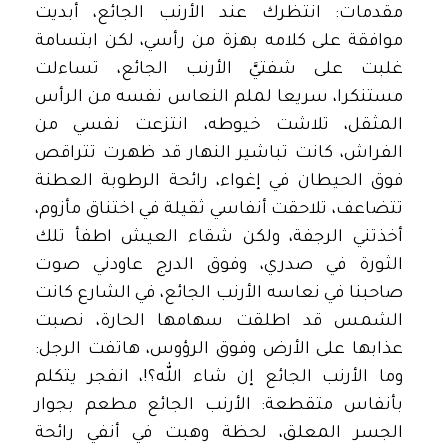
مقدمات: انتظرك عند الأرنب الجائع، أبديت
موافقة على كلامه بهزة من رأسي، لكن ابتسامة
غلبت على شفتيَّ الأرنب الجائع، تساءلت
مستنكرا، سريعا لملم النعاس نفسه من الرأس
المثقل، تلاشت خيوطه، انتزعت نفسي من
الفراش، كانت تباشير النهار قد ظهرت تتراقص
فوق الحيطان في إغواء، رائحة الرطوبة العطنة
تتضاعف، تلاحقت أنفاسي ثقيلة في اختناق مأزوم،
أخذتني الرجفة، ولكن شقاء العيش اطفأ تلك
الثورة في صدري، وفوق الدرج عاودني صوت
صاحبنا في نعاسه الأرنب الجائع، في الشارع كانت
الشمس قد اطلقت سهامها الحارة، نصبت
عذابها على الأرض وفوق الرؤوس، هاتفت الرجل:
وما الأرنب الجائع إن شاء الله؟!، انفجر يتكلم
بأنفاس متقطعة: الأرنب الجائع مطعم بجوار
الجسر المعلق، لحظة وهبت في أنفي رائحة