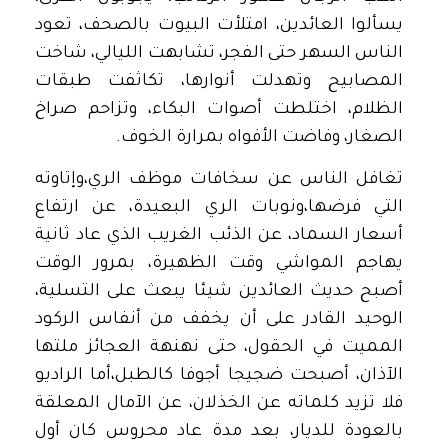
يسألوا العائدين، امتلأت البيوت بالصحف، تعود
الناس السهر حتى الفجر، تشابهت الليالي، شاخت
المصابيح وتهدلت أنوارها، تكاثفت طبقات
الظلام، اختلطت أصوات البكاء، وتزاحم صراخ
الصغار، وفاضت الأفواه بمرارة الخوف.
تغافل الناس عن سخافات موظف الري،وإتاوته
التي فرضها،ونوبات الري البعيدة، عن ارتفاع
أسعار السماد، عن الذئب الغريب الذي عاد ثانية
يهاجم المواشي وقت الظهيرة، بمرور الوقت
أصبح حديث العائدين شيئا يبعث على التسلية،
الوحيد القادر على أن يخفف من أنفاس الركود
المميت في الحقول، حتى نهنهة العجائز ملتها
الآذان، أصبحت ضجيجا أجوفا كالطبل،أما الراديو
فلا تزيد كلماته عن الخذلان، عن الآمال المعلقة
بالعودة للديار، بعد مدة عاد محروس كان أول