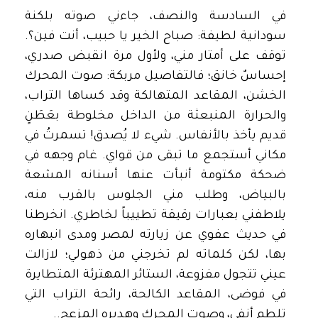
في السادسة والنصف، جاءني صوته بلكنة
سودانية لطيفة: صباح الخير يا حبيب، أنت فين؟.
توقف على أمتار مني، ولأول مرة انقبض صدري،
إحساسٌ خانق؛ فالتفاصيل مربكة: صوت المحرك
الخشن، المقاعد المتهالكة وقد كساها التراب،
والحرارة المنبعثة من الداخل مخلوطة بعَطَنٍ
قديم يأخذ بالأنفاس. شيء لا يُصدق! تسمرتُ في
مكاني أستجمع ما تبقى من قواي. غام وجهه في
ضحكة مكتومة أنبأت عنها أسنانه المشعة
بالبياض، وطلب مني الجلوس بالقرب منه،
يلاطفني بعبارات رقيقة تطييباً لخاطري. انخرطنا
في حديث عفوي عن زيارته لمصر ومدى انبهاره
بها، لكن كلماته لم تخرجني من ذهولي؛ لازالت
عيني تتجول مفزوعة، الستائر المهترئة المتطايرة
في فوضى، المقاعد الكالحة، رائحة التراب التي
تلطم أنفي، وصوت المحرك وهديره المزعج..