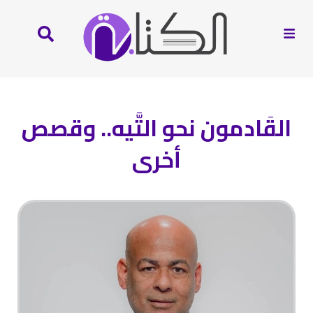
القَادمون نحو التَّيه.. وقصص
أخرى