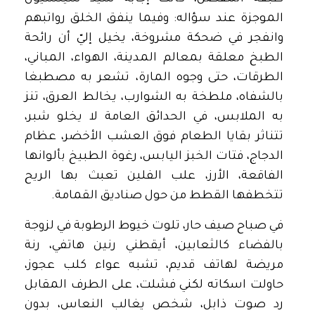
الموجزة عند سؤاله: وفيما ينفق الخلق رواتبهم
وانفجر في ضحكة مشروخة، يخيل إليّ أن رائحة
الطبخ معلقة بمعالم المدينة، الهواء، المباني،
الطرقات، حتى وجوه المارة، تشعر به مصطبغا
بالشفاه، ملطخة به الشوارب، يخالط العرق، تنز
به الملابس، في الحدائق العامة لا يخلو شبر،
تتناثر بقايا الطعام فوق العشب الأخضر، عظام
الدجاج، فتات الخبز اليابس، رغوة الطبيخ بألوانها
الفاقعة، الأرز، علب الفلين تعبث بها الريح
تتخطفها القطط من حول صناديق القمامة.
في صباح صيف حار، تلوت خيوط الرطوبة في لزوجة
بالفضاء كالثعابين، أيقطني رنين هاتفي، رنة
مريضة لهاتف قديم، تشبه عواء كلب عجوز،
حاولت اسكاته لكني فشلت، على الطرف المقابل
رد صوت ذابل، شخص يغالب النعاس، بدون