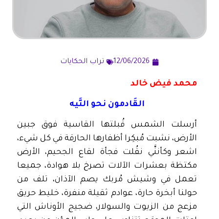
12/06/2026
تراب الحكايات
محمد فيض خالد
القَادمون نحو التَّيه
أرسلت الشمس قُبلتها القاسية فوق جبين
الأرض، نشبت مُبكِرا أظفارها الحارقة في كل شيء،
اشعر وكأننَّي نقُلت فجأة لقاع الجحيم، الأرض
مكتظة بعشرات الآلات تصرخ بلا هوادة، جميعا
تعمل في وشيش مُربك يصم الآذان، تلف من
حولنا أبخرة حارة، عوادم ثقيلة منفرة، خليط حريق
مزعج من الزيوت والسولار، ضجيج الأوناش التي