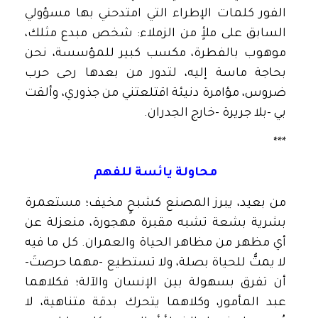
الفور كلمات الإطراء التي امتدحني بها مسؤولي
السابق على ملأٍ من الزملاء: شخص مبدع مثلك،
موهوب بالفطرة، مكسب كبير للمؤسسة، نحن
بحاجة ماسة إليه، لتدور من بعدها رحى حرب
ضروس، مؤامرة دنيئة اقتلعتني من جذوري، وألقت
بي -بلا جريرة -خارج الجدران.
***
محاولة يائسة للفهم
من بعيد، يبرز المصنع كشبحٍ مخيف؛ مستعمرة
بشرية بشعة تشبه مقبرة مهجورة، منعزلة عن
أي مظهر من مظاهر الحياة والعمران. كل ما فيه
لا يمتُّ للحياة بصلة، ولا تستطيع -مهما حرصتَ-
أن تفرق بسهولة بين الإنسان والآلة؛ فكلاهما
عبد المأمور، وكلاهما يتحرك بدقة متناهية، لا