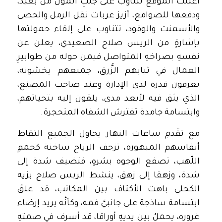
اعتلت الموقع تتناوب على جلبِ المؤن من بعيد،
ودفعها للصوامع، أزيز عربات نقل الرمل والحصى
والأسمنت والوقود، تتناوب على إلقاء حمولتها
بإشارةٍ من الريس صلاح الصعيدي، يعلن عن
نفسهِ بصراخهِ المتواصل فيمن حوله من طوابيرِ
العمال في ثيابهم الزُّرق، جميعهم يخشونه،
يعرفون قدره لدى الإدارة وعند صاحب المصنع،
الذي يثق فيه لأبعد مدى، يلقون إليه بتحياتهم،
وابتسامة جامدة تفترش الشفاه المتحجرة.
مع تقَدمِ ساعات النهار يحاول الجميع التقاط
أنفاسهم المبهورة، تزحف الرياح ساخنة كحممِ
اللّهب، تصفع الوجوه بشرهٍ، فتضيف شدة إلى
شدة، وزهقا إلى زهق، ينشط الريس صلاح بزيه
الكحلي باهت الأكتاف بين المكاتب، قد علقَ
ابتسامة ساذجة على جانبيَّ فمه، وكأنَّه يريد إرضاء
غروره، يحملُ بين يديهِ أوراقا، قد أسرف في صمتهِ