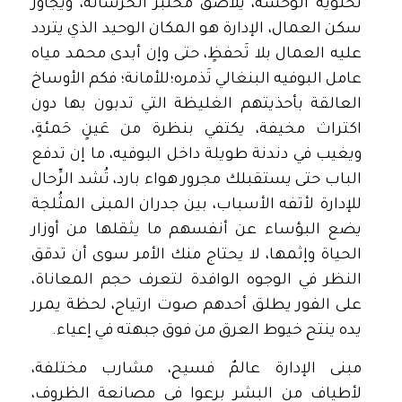
تحتويه الوحشة، يُلاصق مختبر الخرسانة، ويجاور
سكن العمال، الإدارة هو المكان الوحيد الذي يتردد
عليه العمال بلا تَحفظٍ، حتى وإن أبدى محمد مياه
عامل البوفيه البنغالي تَذمره؛للأمانة؛ فكم الأوساخ
العالقة بأحذيتهم الغليظة التي تدبون بها دون
اكتراث مخيفة، يكتفي بنظرة من عَينٍ حَمئةٍ،
ويغيب في دندنة طويلة داخل البوفيه، ما إن تدفع
الباب حتى يستقبلك مجرور هواء بارد، تُشد الرِّحال
للإدارة لأتفه الأسباب، بين جدران المبنى المثُلجة
يضع البؤساء عن أنفسهم ما يثقلها من أوزار
الحياة وإثمها، لا يحتاج منك الأمر سوى أن تدقق
النظر في الوجوه الوافدة لتعرف حجم المعاناة،
على الفور يطلق أحدهم صوت ارتياح، لحظة يمرر
يده ينتح خيوط العرق من فوق جبهته في إعياء.
مبنى الإدارة عالمٌ فسيح، مشارب مختلفة،
لأطياف من البشر برعوا في مصانعة الظروف،