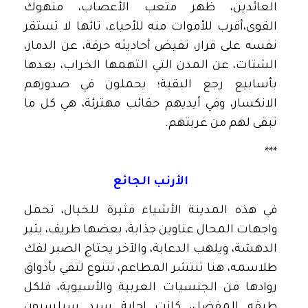
العائدين، ظهر متعب الأعصاب، منهوك
القوى،أقرب للأموات منه للأحياء، تائها لا تستقر
نفسه على قرار، تفيض أحاديثه حرقة، عن الدمار،
الشتات، عن المدن التي التهمها الخراب، بعدها
بأسابيع رجع البقية؛ يحملون في صدورهم
الانكسار، وفي أيديهم حقائب مهترئة، هي كل ما
تبقى لهم من غربتهم.
***
الأرنب الجائع
في هذه المدينة الأشياء مثيرة للخيال، تحمل
واجهات المحال عناوين جذابة، بعضها طريف، يثير
الدهشة، ويلهب الدعابة، والآخر يحتاج الصبر لفك
طلاسمه، هنا تنتشر المطاعم، تتنوع لتفي بأذواق
روادها من الجنسيات العربية والأسيوية، فلكل
طبقه المفضل، كانت إجابة سيد سيلسيون