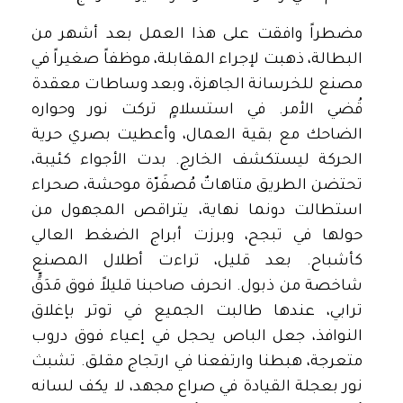
مضطراً وافقت على هذا العمل بعد أشهر من
البطالة، ذهبت لإجراء المقابلة، موظفاً صغيراً في
مصنع للخرسانة الجاهزة، وبعد وساطات معقدة
قُضي الأمر. في استسلامٍ تركت نور وحواره
الضاحك مع بقية العمال، وأعطيت بصري حرية
الحركة ليستكشف الخارج. بدت الأجواء كئيبة،
تحتضن الطريق متاهاتٌ مُصفَرّة موحشة، صحراء
استطالت دونما نهاية، يتراقص المجهول من
حولها في تبجح، وبرزت أبراج الضغط العالي
كأشباح. بعد قليل، تراءت أطلال المصنع
شاخصة من ذبول. انحرف صاحبنا قليلاً فوق مَدَقٍّ
ترابي، عندها طالبت الجميع في توتر بإغلاق
النوافذ، جعل الباص يحجل في إعياء فوق دروب
متعرجة، هبطنا وارتفعنا في ارتجاج مقلق. تشبث
نور بعجلة القيادة في صراع مجهد، لا يكف لسانه