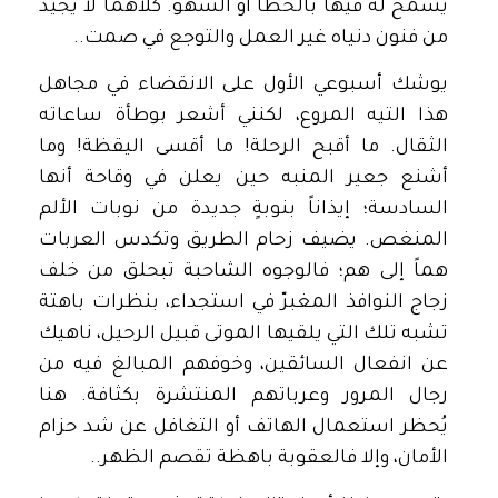
يُسمح له فيها بالخطأ أو السهو. كلاهما لا يجيد
من فنون دنياه غير العمل والتوجع في صمت..
يوشك أسبوعي الأول على الانقضاء في مجاهل
هذا التيه المروع، لكنني أشعر بوطأة ساعاته
الثقال. ما أقبح الرحلة! ما أقسى اليقظة! وما
أشنع جعير المنبه حين يعلن في وقاحة أنها
السادسة؛ إيذاناً بنوبةٍ جديدة من نوبات الألم
المنغص. يضيف زحام الطريق وتكدس العربات
هماً إلى هم؛ فالوجوه الشاحبة تبحلق من خلف
زجاج النوافذ المغبرّ في استجداء، بنظرات باهتة
تشبه تلك التي يلقيها الموتى قبيل الرحيل، ناهيك
عن انفعال السائقين، وخوفهم المبالغ فيه من
رجال المرور وعرباتهم المنتشرة بكثافة. هنا
يُحظر استعمال الهاتف أو التغافل عن شد حزام
الأمان، وإلا فالعقوبة باهظة تقصم الظهر..