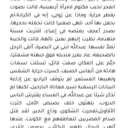
انفجر نحيب مكتوم لامرأة أربعينية، قالت بصوت
يقطر مرارة: وماذا عن زوجي، إنه في الكرادة،لم
يحفل بها أحد، تلهى صغيرا كانت تحمله بحجرها،
بصدر أعجف يمتصه في إعياء، اقتربت مسنة
متهدمة، نظرت إليهم بعين تائهة، قالت والخيبة
تملأ نفسها: عبدالله ابني في البصرة، ألقى الرجل
بالصحيفة، عاد يمرر منديله فوق جبهته مشمئزا،
خيَّم على المكان صمت قاتل، تسللت نسمات
هادئة من أنفاس الصيف، كسرت حرارة الشمس
ولهيبها المستعر، لم يتوقف الراديو عن إذاعة
البيانات الرسمية تسرد معاناة النازحين، لكنها لم
تذكر شيئا عن عبدالله، في المساء يفترش الناس
الدروب، يلهثون خلف بصيص الأمل، كثرت
الأقاويل،تفجرت الشكوى، وذاع الخبر، لقد قتل
صدام المصريين لتعاطفهم مع الكويت، عندها
ألهب الرجال ظهور الركائب، يجوبون القرى،