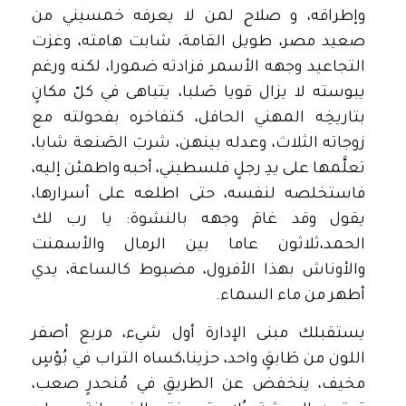
وإطراقه، و صلاح لمن لا يعرفه خمسيني من
صعيد مصر، طويل القامة، شابت هامته، وغزت
التجاعيد وجهه الأسمر فزادته ضمورا، لكنه ورغم
يبوسته لا يزال قويا صَلبا، يتباهى في كلّ مكانٍ
بتاريخِه المهني الحافل، كتفاخره بفحولته مع
زوجاته الثلاث، وعدله بينهن، شربَ الصَنعة شابا،
تعلَّمها على يدِ رجلٍ فلسطيني، أحبه واطمئن إليه،
فاستخلصه لنفسه، حتى اطلعه على أسرارها،
يقول وقد غامَ وجهه بالنشوة: يا رب لك
الحمد،ثلاثون عاما بين الرمال والأسمنت
والأوناش بهذا الأفرول، مضبوط كالساعة، يدي
أطهر من ماء السماء.
يستقبلك مبنى الإدارة أول شيء، مربع أصفر
اللون من طَابقٍ واحد، حزينا،كساه التراب في بُؤسٍ
مخيف، ينخفض عن الطريقِ في مُنحدرٍ صعب،