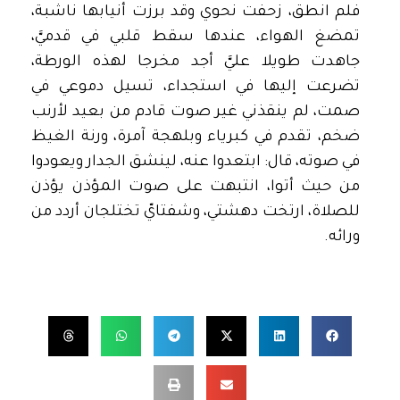
فلم انطق، زحفت نحوي وقد برزت أنيابها ناشبة،
تمضغ الهواء، عندها سقط قلبي في قدميَّ،
جاهدت طويلا عليَّ أجد مخرجا لهذه الورطة،
تضرعت إليها في استجداء، تسيل دموعي في
صمت، لم ينقذني غير صوت قادم من بعيد لأرنب
ضخم، تقدم في كبرياء وبلهجة آمرة، ورنة الغيظ
في صوته، قال: ابتعدوا عنه، لينشق الجدار ويعودوا
من حيث أتوا، انتبهت على صوت المؤذن يؤذن
للصلاة، ارتخت دهشتي، وشفتايّ تختلجان أردد من
ورائه.