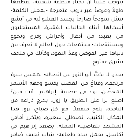
يتوجب علينا أن نجتاز منطقة شعبية، نقطعها
طولاً وعرضاً عبر دروب متعرجة -بمعنى الكلمة-
تمثل نموذجاً صارخاً يجسد العشوائية في أبشع
أشكالها. أبناء الجاليات الفقيرة، المستجلبون
من بعيد؛ من أدغال وأحراش وقرى ونجوع
ومستنقعات؛ مجتمعات حول العالم لا تعرف من
دنياها غير الفوضى وعدّ النقود، وكأنك في متحف
بشري مفتوح.
بحذر، لا يكفُّ أبو النور عن اتصاله؛ يهمس بنبرة
مرتجفة، وقناعٌ من الغضب يكسو وجهه الأسمر
المغضّن، يردد في عصبية: إبراهيم.. أنت فين؟
اطلع برا على الطريق يا زول. يخرج ذراعه من
النافذة، يلوح منفعلاً. مع كل صباح، نزور هذا
المكان الكئيب، نصطلي سعيره، ويتكرر أمامي
المشهد بتفاصيله المملة. يصعد إبراهيم في
تكاسل، يحمل بيده طعامه؛ شاب نحيف ضامر