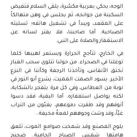
الوجه، يحكي بعربية مكسّرة، يلقي السلام فتفيض
السكينة من جوانحه، ثم يجلس في وهن متهالكاً
على المقعد، ويبدأ في تشغيل هاتفه؛ تسليته
الصباحية. أما صاحبنا، فلا يفتر لسانه عن
الاستغفار والصلاة على النبي.
في الخارج، تتأجج الحرارة ويستعر لهيبها كلما
توغلنا في الصحراء. من حولنا تتلوى سحب الغبار
تخنق الأنفاس، وتأخذنا الرجفة وكأننا في النزع
الأخير. يسود الصمت المميت، يشرع أبو النور في
نوبة من العطاس، وفي كل مرة يتفجر بالشكاية،
لكنه يواصل استغفاره. أما البقية، فقد دسوا
أنوفهم وقد طفرت دموعهم، يغبّون من التراب
غبّاً، وقد وشت وجوههم لمعةٌ مخيفة..
يلوح المصنع وقد شمخت صوامع الموت، تلعق
هامتها شمس الصباح الحامية. ضجيج