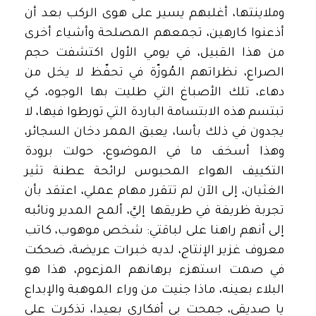
وملاينتها، أغلبهم يسير على هوى الركب بعد أن
أذعنوا كارهين، تجمعهم المصلحة وأشياء أخرى
من هذا القبيل، في يومي الأول اكتشفت حجم
الصراع، نظراتهم المُوزّة في تحفّظ لا يخل من
دهاء، تلك الأصباغ التي طليت بها الوجوه، كي
تبتسم هذه الابتسامة الباردة التي تورطوا فيها، لا
يجدون في ذلك بأسا، يعبق الممر دخان السجائر،
وهذا أسخف ما في الموضوع، حولت برودة
التكييف الهواء المحبوس لرائحة عطنة تثير
الغثيان، إلى الآن لم تتقرر مهام عملي، اعتقد بأن
تجربة ظريفة في طريقها إليَّ، ألمح المدير ونائبه
إلى أنهم راهنا على لباقتي: شخص موهوب، كاتب
معروف غزير الإنتاج، لديه خبرات عريضة، ضحكت
في صمت استهزء برهانهم المزعوم، هذا هو
البلاء بعينه، ماذا جنيت من وراء الموهبة والإبداع
يا صديقي، جمحت بي أفكاري بعيدا، تذكرت على