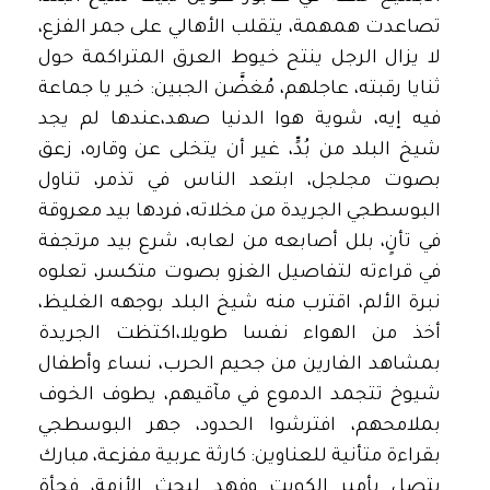
تصاعدت همهمة، يتقلب الأهالي على جمر الفزع،
لا يزال الرجل ينتح خيوط العرق المتراكمة حول
ثنايا رقبته، عاجلهم، مُغضَّن الجبين: خير يا جماعة
فيه إيه، شوية هوا الدنيا صهد،عندها لم يجد
شيخ البلد من بُدٍّ، غير أن يتخلى عن وقاره، زعق
بصوت مجلجل، ابتعد الناس في تذمر، تناول
البوسطجي الجريدة من مخلاته، فردها بيد معروقة
في تأنٍ، بلل أصابعه من لعابه، شرع بيد مرتجفة
في قراءته لتفاصيل الغزو بصوت متكسر، تعلوه
نبرة الألم، اقترب منه شيخ البلد بوجهه الغليظ،
أخذ من الهواء نفسا طويلا،اكتظت الجريدة
بمشاهد الفارين من جحيم الحرب، نساء وأطفال
شيوخ تتجمد الدموع في مآقيهم، يطوف الخوف
بملامحهم، افترشوا الحدود، جهر البوسطجي
بقراءة متأنية للعناوين: كارثة عربية مفزعة، مبارك
يتصل بأمير الكويت وفهد لبحث الأزمة، فجأة