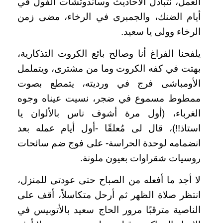
العمل، نتبادل الأحاديث وساندوتشات الفول في
أيام الضنك، والجمبرى في الرخاء، مضى زمن
الرخاء وولى يا سعيد.
يلفحنا الفراغ أنا وصالح بائع الكروت التذكارية،
بهتت في كفه الكروت وما من مشترى، ويتململ
الأومباشى فرج في ورديته، يتمطع بصوت
ممطوط مسموع في ضجر، نسيت عيناه وجوه
الغرباء، (أول مرة أشوف ناس بالألوان يا
استاذ!!)، قال لى مُعلقًا -أول أيام عمله بعد
انضمامه لوحدة الحراسة- على فوج ضم سائحات
روسيات شقراوات بعيون ملونة.
لا أجد ما أفعله من الصباح حتى عودتى للمنزل،
انتظر صلاة الظهر ثم أرحل متكاسلاً، أقف على
الناصية مترقبًا مرور الحاج سعيد بالأتوبيس في