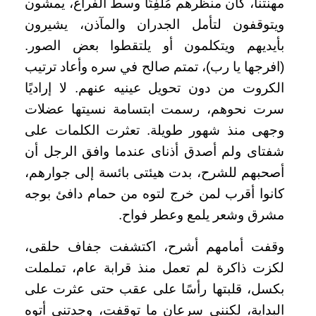
مهنتنا، كان منظرهم مُلفِتًا وسط الفراغ، يمشون
ويتوقفون لتأمل الجدران والمآذن، يشيرون
بأيديهم ويتكلمون أو يلتقطوا بعض الصور.
(افرجها يا رب)، تمتم صالح في سره وأعاد ترتيب
الكروت من دون تحويل عينيه عنهم. لا إراديًا
سرت نحوهم، رسمت ابتسامة نسيتها عضلات
وجهى منذ شهور طويلة. تعثرت الكلمات على
شفتاى ولم أصدق أذناى عندما وافق الرجل أن
أصحبهم للشرح، بدت هيئتى بائسة إلى جوارهم،
كانوا أقرب لمن خرج لتوه من حمام دافئ بوجه
مشرق وشعر يلمع وعطر فواح.
وقفت أمامهم أشرح، اكتشفت جفاف حلقى،
لكزت ذاكرة لم تعمل منذ قرابة عام، تململت
بكسل، قلبتها رأسًا على عقب حتى عثرت على
البداية، لكننى سرعان ما توقفت، وجدتني أتوه