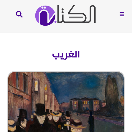
الغريب