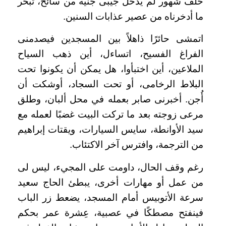
خلف شهور لم يدخل جيبى جنيه من سائح، تبخر
ما أدخرناه من عصير عذابات السنين.
اتمشى حائرًا ذاهلاً بين المسجدين فيصدمنى
الفراغ الفسيح، اتساءل، أين ذهب السياح
الملاعين، أين اختبأوا، هل يمكن أن يكونوا تحت
البلاط الرخامى، أو تحت السجاد، أوشكت أن
أُجن. أخبرنى صابر بعمله في محل ألبان، وطلق
مرعى زوجته بعد ما تركت البيت غضبًا لعمله مع
سيد الأوانطة، سايس السيارات، ويقتات إبراهيم
من الترجمة، وافترس آخر الاكتئاب.
رغم وقف الحال، داومت على المجيء، ليس لى
من عمل أو مهارات أخرى، يبطئ الحاج سعيد
سرعة الأتوبيس أمام المسجد، يضعط زر الباب
فينفتح مصطكًا في عصبية، عِشرة عمر بحكم