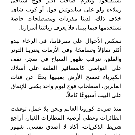
يستفتحوا. ويعزم صاحب أكبر فوج سياحى
زملاءه ولو على ساندوتش فول أو كوب شاى.
خلاف ذلك، لدينا مفردات ومصطلحات خاصة
نستخدمها فيما بيننا، فلا يعرف زبائننا أسرارنا.
تنعكس الأحوال على تصرفاتنا، في الرخاء نبدو
أكثر تفاؤلاً وتسامحًا، وفي الأزمات يعترينا التوتر
والقلق، نترقب ظهور السياح في ضجر، نقف
على النواصى كالعصافير القلقة على أسلاك
الكهرباء تمسح الأرض بعينيها بحثًا عن فتات
العابرين، اصطحاب فوج ليوم واحد يكفى للإنفاق
على البيت أسبوعًا كاملاً.
منذ ضربت كورونا العالم ونحن بلا عمل، توقفت
الطائرات وغطى أرضية المطارات الغبار، أراجع
شريط الذكريات، أكاد لا أصدق نفسي، شهور