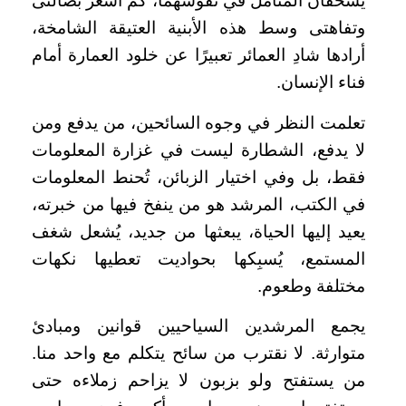
يسحقان المتأمل في نقوشهما، كم أشعر بضآلتى
وتفاهتى وسط هذه الأبنية العتيقة الشامخة،
أرادها شادِ العمائر تعبيرًا عن خلود العمارة أمام
فناء الإنسان.
تعلمت النظر في وجوه السائحين، من يدفع ومن
لا يدفع، الشطارة ليست في غزارة المعلومات
فقط، بل وفي اختيار الزبائن، تُحنط المعلومات
في الكتب، المرشد هو من ينفخ فيها من خبرته،
يعيد إليها الحياة، يبعثها من جديد، يُشعل شغف
المستمع، يُسبِكها بحواديت تعطيها نكهات
مختلفة وطعوم.
يجمع المرشدين السياحيين قوانين ومبادئ
متوارثة. لا نقترب من سائح يتكلم مع واحد منا.
من يستفتح ولو بزبون لا يزاحم زملاءه حتى