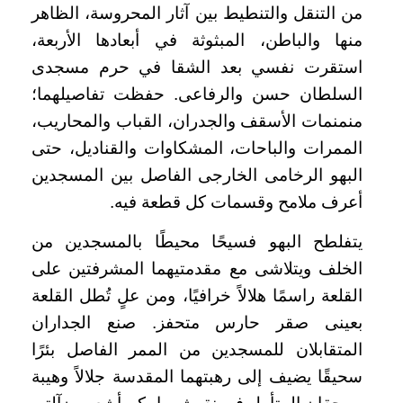
من التنقل والتنطيط بين آثار المحروسة، الظاهر
منها والباطن، المبثوثة في أبعادها الأربعة،
استقرت نفسي بعد الشقا في حرم مسجدى
السلطان حسن والرفاعى. حفظت تفاصيلهما؛
منمنمات الأسقف والجدران، القباب والمحاريب،
الممرات والباحات، المشكاوات والقناديل، حتى
البهو الرخامى الخارجى الفاصل بين المسجدين
أعرف ملامح وقسمات كل قطعة فيه.
يتفلطح البهو فسيحًا محيطًا بالمسجدين من
الخلف ويتلاشى مع مقدمتيهما المشرفتين على
القلعة راسمًا هلالاً خرافيًا، ومن علٍ تُطل القلعة
بعينى صقر حارس متحفز. صنع الجداران
المتقابلان للمسجدين من الممر الفاصل بئرًا
سحيقًا يضيف إلى رهبتهما المقدسة جلالاً وهيبة