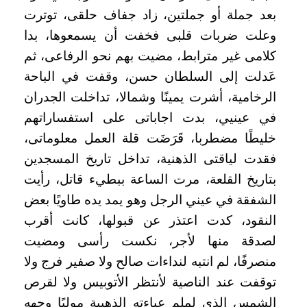
بعد جملة أو جملتين، زاد جفاف حلقى، توترت
وعلت ضربات قلبى فخفت أن يسمعوها، بدا
كلامى غير مترابط، مضيت بهم نحو الرفاعى، ثم
عَدلت إلى السلطان حسن، وقفت في الباحة
الرخامية، أشرت يمينًا وشمالا، تداخلت الجدران
في عينيي، بدت اجاباتى على استفساراتهم
خليطًا مضطربا، قَرَضَت قلة العمل معلوماتى،
فقدت لياقتى الذهنية، تداخل تاريخ المسجدين
بتاريخ القلعة، مرت الساعة ببطيء قاتل، رأيت
الشفقة في عيني الرجل وهو يمد يده طاويًا بعض
النقود، كدت اعتذر عن قبولها، كانت أقرب
لصدقة منها لأجر، نكست رأسى ومضيت
منصرفًا، لم انتبه لنداءات صالح ولا صفير فرج ولا
توقفت عند الناصية لأنتظر الأتوبيس ولا لقرص
الشمس الذى لملم عباءته الذهبية موليًا وجهه