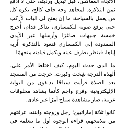
الاتجاه المعاكس، قبل تبديل ورديته، حتى لا أدفع
ثمن التذكرة. لمجاهد وجه جاف كالح، يكره كل
من يعمل بالسياحة، ما إن يفتح لى الباب لأركب
حتى يرفع صوته للكمسارى، تذاكر قدام، أُخرج
خمسة جنيهات صاغرًا وأرسلها عبر الأيدى
الممدودة إلى الكمسارى فتعود بالتذكرة، أُريه
إياها، فينظر بطرف عينه ويكمل قيادته متجهمًا.
ما الذى حدث اليوم، كيف اختلط الأمر على،
ألهذه الدرجة شِخت وكبرت. خرجت من المسجد
بعد الصلاة فرأيت سياحًا يدلفون من البوابة
الإليكترونية، وفرج واجم كأنما يشاهد مخلوقات
غريبة، صار مشاهدة سياح أمرًا غير عادى.
كانوا ثلاثة إماراتيين؛ رجل وزوجته وابنته، عرفتهم
من ملامحهم، قراءة الوجوه أول ما نتعلمه في