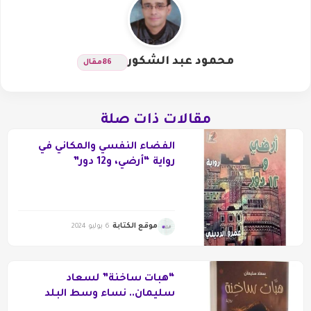
محمود عبد الشكور
86
مقال
مقالات ذات صلة
الفضاء النفسي والمكاني في
رواية “أرضي، و12 دور”
موقع الكتابة
6 يوليو 2024
“هبات ساخنة” لسعاد
سليمان.. نساء وسط البلد
وعشوائية الحياة