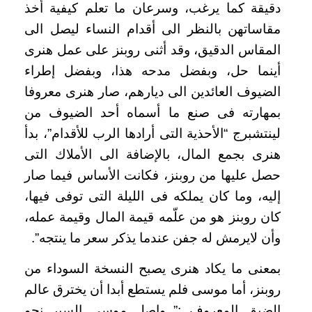
دقيقة كما يرغب، وسرعان ما تعلم كيفية أخذ
مقاساتهن بالنظر الى أقدام النساء ليصل الى
المقاس الدقيق، وقد أثنى روبنز على عمل هنرى
أينما حل، وبفضل مدحه هذا، وبفضل إطراء
الضيوف العائدين الى ديارهم، صار هنرى معروفا
بمهارته فى صنع ما أسماه أحد الضيوف من
لينتشبرج “الأحذية التى أرادها الرب للأقدام”، بدأ
هنرى بجمع المال، بالإضافة الى الأملاك التى
حصل عليها من روبنز، فكانت الأساس فيما صار
إليه، وما كان يملكه فى الليلة التى توفى فيها،
كان روبنز هو من علّمه قيمة المال وقيمة عمله،
وأن لايرمش له جفن عندما يذكر سعر ما ينتجه”.
بمعنى ما يكاد هنرى يصبح النسخة السوداء من
روبنز، أما موسى فلم يستطع أبدا أن يخترق عالم
الضيق المعروف :” واصل موسى السير نحو