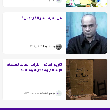
موقع الكتابة
16 نوفمبر 2022
من يعرف سر الفردوس؟
يوسف رخا
11 يناير 2015
تاريخ ضائع.. التراث الخالد لعلماء
الإسلام ومفكريه وفنانيه
موقع الكتابة
4 نوفمبر 2022