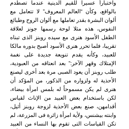
واختباراً عسيرا للقيم الدينية عندما تصطدم
بالواقع، وكأن “العالم المعروف” لا تتعامل مع
ألوان البشرة بقدر تعاملها مع ألوان الروح وطبائع
النفوس، هذه مثلا لوحة رسمها جونز لعلاقة
الطفل الأسود هنرى مع سيده روبنز الذى تبناه
تقريبا، فلما تحرر هنرى الأسود أصبح بدوره مالكا
للعبيد، وكأنه يقدم تنويعة جديدة على نغمة
الإمتلاك وقهر الآخر:” بعد انعتاقه من العبودية،
طلب روبنز أن يعود الصبى مرة بعد أخرى ليصنع
الأحذية له ولزواره من الذكور، من المؤكد أن
هنرى لم يكن مسموحاً له بلمس امرأة بيضاء،
لكن باستخدام بعض العبيد من الإناث لقياس
أقدامهن، صنع بعض الأحذية لزوجة روبنز أثيل،
وابنته بيشنس، ولأية امرأة زائرة فى المزرعة، لم
تكن القياسات التى تقوم بها النساء من العبيد