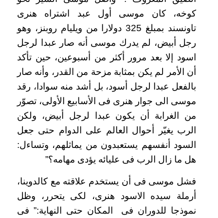
كوخه، كان موسى أول عبد اشتراه هنرى
تاونسند بمبلغ 325 دولارا من ويليام روبنز، وهو
رجل أبيض، لم يدرك موسى أنه صار عبدا لرجل
اسود إلا بعد مرور أكثر من أسبوعين، حين تأكد
أن الأمر لم يكن بمثابة مزحة من القدر، وأنه صار
بالفعل عبدا لرجل أسود، بل أشد منه سوادا، رقد
موسى الى جوار هنرى فى الأسابيع الأولى، تصوّر
من الغرابة أن يكون عبدا لرجل أبيض، ولكن
الرب يغيّر أحوال العالم على الدوام حتى جعل
السود أنفسهم يستعبدون من يماثلهم، وتساءل:
هل ما زال الرب فى عليائه يؤدى مهامه؟”
فشل موسى فى أن يستخدم علاقته مع كالدوينا،
أرملة سيده الاسود هنرى، لكى يتحرر، وظل
نموذجا للدوران فى المكان حتى النهاية:” فى