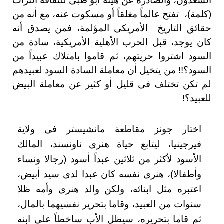
السعدون، والصادرة عن هيئة أبو ظبى للثقافة التراث
(كلمة)، تفتح عالماً مغلقاً أو مسكوت عنه، مع أنه من
حقائق التاريخ الأمريكى المؤلمة، فمن يصدق أنه
كان يوجد، قبل الحرب الأهلية الأمريكية، سادة من
السود اشتروا حريتهم، ثم قاموا بامتلاك عبيداً من
السود؟!! من يتخيل أن معاملة السادة السود لعبيدهم
لم تكن تختلف فى قليل أو كثير عن معاملة البيض
للعبيد؟!
اختار جونز مقاطعة مانشيستر فى ولاية
فيرجينيا، ليتابع حياة هنرى ناونسند، المالك
الأسود لأكثر من ثلاثين عبداً أسود (رجالا ونساء
وأطفالا)، هنرى نفسه كان عبدا لدى سيد أبيض،
اعتبره مثل ابنائه، ولكن والد هنرى وأمه ظلا
سنوات من العبيد، وقاما بتحرير نفسيهما بالمال،
ثم قاما بتحريره، سيظل الأب ساخطاً على ابنه