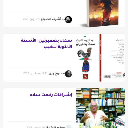
د. أشرف الصباغ
29 يونيو 2021
سماء بضفيرتين: الأنسنة
الأنثوية للغيب
ممدوح رزق
21 أغسطس 2024
إشــراقات رفعت سلام