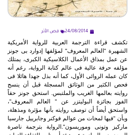
24/08/2014
قص الأثر
تكشف قراءة الترجمة العربية للرواية الأمريكية
الشهيرة "العالم المعروف" لمؤلفها إدوارد بى جونز
عن عمل بمذاق الأعمال الكلاسيكية الكبرى، يمتلك
مؤلفه حرفة عالية فى عالم كتابة الرواية، رغم أنه
كان عمله الروائى الأول، كما أنه بذل جهدا هائلا فى
فحص الكثير من الوثائق المسجلة قبل أن ينسج
روايته بعالمها الغريب والملتبس. استحق جونز حقاً
الفوز بجائزة البوليتزر عن " العالم المعروف"،
واستحق أيضاً أن توصف روايته بأنها مؤثرة ومذهلة،
وبأن "فيها لمحات من عوالم فوكنر وجابرييل جارسيا
ماركيز وتونى وموريسون".الرواية بترجمة ناصرة