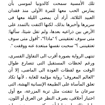
تلك الأمسية سمحت كالدونيا لموسى بأن
يمارس الحب معها للمرة الأولى منذ فقدان
العبيد الثلاثة، أراد أن يمضى الليلة معها فى
سريرها وأخبرها بذلك، لكنها اكتفت بالتمدد على
الأرض بين ذراعيه بعدها، ولم تقل شيئا، سألها:
متى سوف تعتقيننى ؟ “ماذا؟”، “أقول متى سوف
تعتقيننى ؟” سحبت نفسها مبتعدة عنه ووقفت “.
تنتهى الرواية بصورة أقرب الى التفاؤل القسرى،
ورغم لحظات المستقبل التى تتصارع طوال
الوقت مع لقطات العودة الى الماضى، إلا أن
“العالم المعروف” رواية مؤلمة للغاية ، لأنها تكاد
تعلق المأساة على الطبيعة الإنسانية الهشة، التى
سرعان ما تتفتت مثل تربة المزرعة، مع أول
اختبار أخلاقى، بصرف النظر عن العرق أو اللون،