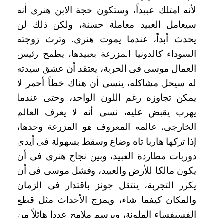
لأنه امتلك عبيداً، وستكون حجة الابن هنرى أنه
سيعامل العبيد معاملة حسنة، ولكن ذلك لن
يحدث أبداً، عندما يموت هنرى، وترث زوجته
السوداء كالدونيا المزرعة بعبيدها، يطمح رئيس
العمال موسى فى الحرية، يعتقد أن عشق سيدته
له سيحل مشاكله، ينسى أن هناك خطاً أحمر لا
يمكن تجاوزه رغم اللون الواحد، وحتى عندما
يهرب يقبض عليه، نسى أنه لا يعرف العالم
الخارجى، عالمه المعروف هو المزرعة وحدها،
إذا تركها هاربا تاه وضاع وسقط بسهولة فى أيدى
دوريات مطاردة العبيد، وبين نجاح هنرى فى أن
يكون مالكا للأرض والعبيد، وفشل موسى فى أن
يكرر التجربة، ينتقل جونز باقتدار فى الزمان
والمكان كيفما شاء، ويمزج الأحداث مثل قطع
الفسيفساء الملونة، ويرسم ملامح عددا هائلاً من