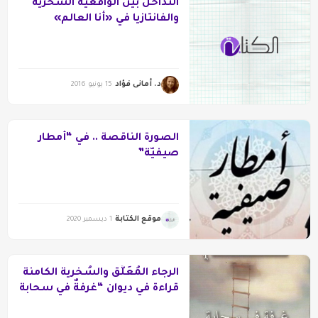
التداخل بين الواقعية السحرية
والفانتازيا في «أنا العالم»
د. أمانى فؤاد
15 يونيو 2016
الصورة الناقصة .. في “أمطار
صيفيّة”
موقع الكتابة
1 ديسمبر 2020
الرجاء المُعَلَّق والسُخرية الكامنة
قراءة في ديوان “غرفةٌ في سحابة
“