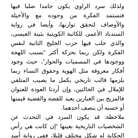
ولذلك سرد الراوي يكون جامدا صلبا فيها
فتستمد الفكرة من وجوده مع والأخيلة
والأوصاف لتحقق توازنها، وأيضا في رواية
السندباد الأعمى للكاتبة الكويتية بثينة العيسى،
والذي جلب فيها حرب الخليج الثانية لنفس
الفكرة ولكن ربما بحركة أكثر “بسبب اللهجة
ووجودها في المسميات والحوار”، حيث وجود
أفكار معروفة مثل الهوية وحقوق النساء ربما
يلزمها قالب تاريخي يكمل ما يصيب المتلقي
للإملال في الحالتين، وإن أردنا العودة للعنوان
فالمزيج بين الغبارين يعيد للقصة والقضية قيمتها
أو حسبه أن ينصف أحدهما.
ملاحظة: قد يكون السرد في التحدث عن
الشخصيات التاريخية بعينها “إن كانت هي رأس
الحكاية له شكل مختلف قليلا، ففي رواية أسد