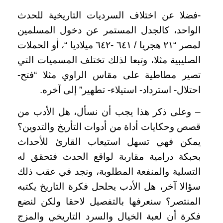
-فضلا عن اختلاف السرديات التاريخية للحدث
الواحد، كالجدل المستمر عن دخول المسلمين
لمصر “٢١ هجريا / ٦٤١ -٦٤٢ ميلاديا “، أو الحملات
الصليبية مثلا، وتبعا لذلك تختلف المسميات التي
تصير مطاطية على مقاس الراوي مثلا “فتح-
احتلال- استرداد- استيلاء- تطهير” إلى آخره.
– وعلى ذكر هذا يجب أن نسأل، هل الأدب من
قصص وحكايات أداة من أدوات التأريخ والتدوين؟
يمكن فهي تسهل استيعاب القارئ للأحداث
بحبكة درامية مقاربة لواقع الحدث فتحقق له
التسلية والمنفعة المطلوبة، ونجد في عقب ذلك
سؤالا آخر، هل الأدب يحلحل فكرة التاريخ يكتبه
المنتصر؟ سنعرفها بالتفصيل لاحقا ولكن لنضع
فكرة أن لعبة الخيال والسرد التاريخي والمزج