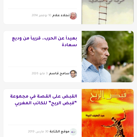
نجلاء علام
10 نوفمبر 2014
بعيداً عن الحرب.. قريباً من وديع
سعادة
سامح قاسم
3 مايو 2026
القبض على القصة في مجموعة
“قبض الريح” للكاتب المغربي
عبد اللطيف النيلة
موقع الكتابة
30 مارس 2019