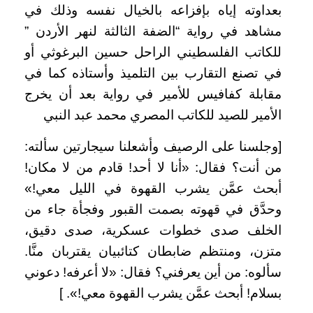
بعداوته إياه بإفزاعه بالخيال نفسه وذلك في
مشاهد في رواية “الضفة الثالثة لنهر الأردن ”
للكاتب الفلسطيني الراحل حسين البرغوثي أو
في تصنع التقارب بين التلميذ وأستاذه كما في
مقابلة كفافيس للأمير في رواية بعد أن يخرج
الأمير للصيد للكاتب المصري محمد عبد النبي
[وجلسنا على الرصيف وأشعلنا سيجارتين سألته:
من أنت؟ فقال: «أنا لا أحد! قادم من لا مكان!
أبحث عمَّن يشرب القهوة في الليل معي!»
وحدَّق في قهوته بصمت القبور وفجأة جاء من
الخلف صدى خطوات عسكرية، صدى دقيق،
متزن، ومنتظم ضابطان كتائبيان يقتربان منَّا.
سألوه: من أين يعرفني؟ فقال: «لا أعرفه! دعوني
بسلام! أبحث عمَّن يشرب القهوة معي!». ]