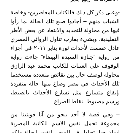
-وعلى ذكر كل ذلك فالكتاب المعاصرين- وخاصة
الشباب منهم – أجادوا صنع تلك الحالة لما رأوا
فيها من محاولة للتجديد والابتعاد عن بعض الأطر
التقليدية، وبشيء يقارب تناول الروائي المصري
عادل عصمت لأحداث ثورة يناير ٢٠١١ في أجزاء
من رواية “جنازة السيدة البيضاء” جاءت رواية
الوقوف على العتبات للكاتب محمد عبد الرازق
محاولة لوصف حال بين نقائض متعددة مستخدما
تلك الأحداث في مصر وصاغ منها حالة متفردة
بإيقاع متسارع مثل تسارع الأحداث بالضبط،
ورسم مضبوط لنقاط الصراع
– وفي قصة لا أحد ينجو من آنا فونتينا من
مجموعة تحمل نفس الاسم للكاتبة المصرية
إيمان جبل تحاول في السعي لنفس الحالة ولكن