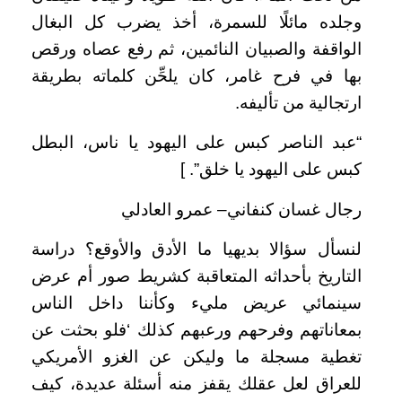
وجلده مائلًا للسمرة، أخذ يضرب كل البغال
الواقفة والصبيان النائمين، ثم رفع عصاه ورقص
بها في فرح غامر، كان يلحِّن كلماته بطريقة
ارتجالية من تأليفه.
“عبد الناصر كبس على اليهود يا ناس، البطل
كبس على اليهود يا خلق”. ]
رجال غسان كنفاني– عمرو العادلي
لنسأل سؤالا بديهيا ما الأدق والأوقع؟ دراسة
التاريخ بأحداثه المتعاقبة كشريط صور أم عرض
سينمائي عريض مليء وكأننا داخل الناس
بمعاناتهم وفرحهم ورعبهم كذلك ‘فلو بحثت عن
تغطية مسجلة ما وليكن عن الغزو الأمريكي
للعراق لعل عقلك يقفز منه أسئلة عديدة، كيف