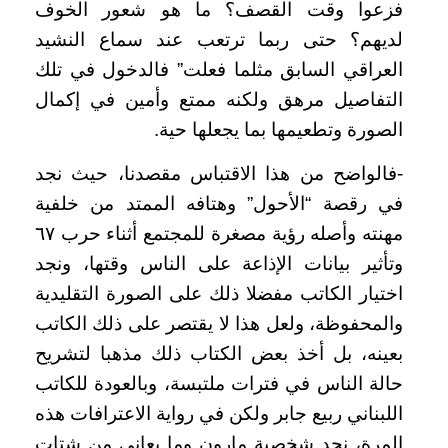
فزعوا وقت القصف؟ ما هو شعور الخوف
لديهم؟ حتى ربما ترتعب عند سماع النشيد
العراقي السابق مثلما فعلت” فالدخول في تلك
التفاصيل مرهق ولكنه ممتع وأمين في إكمال
الصورة وتطعيمها بما يجعلها حية.
-فالواضح من هذا الاقتباس مقصدنا، حيث نجد
في رقصة “الأحول” وهتافه الممتد من خلفية
مهنته وأصله رؤية مصغرة للمجتمع أثناء حرب ٦٧
وتأثير بيانات الإذاعة على الناس وقتها، ونجد
اختيار الكاتب مفضلا ذلك على الصورة التقليدية
والمحفوظة، ولعل هذا لا يقتصر على ذلك الكاتب
بعينه، بل أخذ بعض الكتاب ذلك مذهبا لتشريح
حالة الناس في فترات ملتبسة، وبالعودة للكاتب
اللبناني ربيع جابر ولكن في رواية الاعترافات هذه
المرة، نجد شخصية مارون وما يعاني من شتات