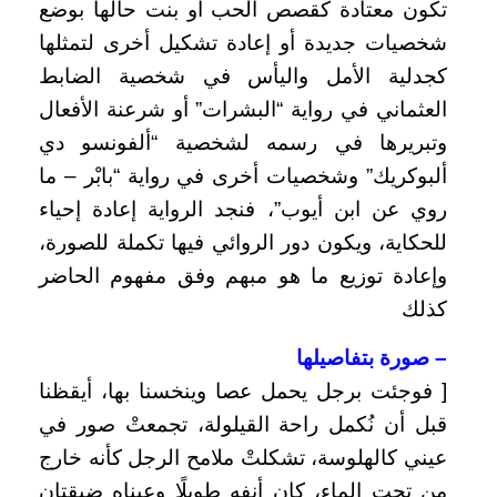
تكون معتادة كقصص الحب أو بنت حالها بوضع
شخصيات جديدة أو إعادة تشكيل أخرى لتمثلها
كجدلية الأمل واليأس في شخصية الضابط
العثماني في رواية “البشرات” أو شرعنة الأفعال
وتبريرها في رسمه لشخصية “ألفونسو دي
ألبوكريك” وشخصيات أخرى في رواية “بابْر – ما
روي عن ابن أيوب”، فنجد الرواية إعادة إحياء
للحكاية، ويكون دور الروائي فيها تكملة للصورة،
وإعادة توزيع ما هو مبهم وفق مفهوم الحاضر
كذلك
– صورة بتفاصيلها
[ فوجئت برجل يحمل عصا وينخسنا بها، أيقظنا
قبل أن نُكمل راحة القيلولة، تجمعتْ صور في
عيني كالهلوسة، تشكلتْ ملامح الرجل كأنه خارج
من تحت الماء، كان أنفه طويلًا وعيناه ضيقتان